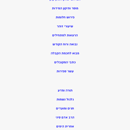
מוסר ותיקון המידות
פירוש חלומות
שיעורי זוהר
הרצאות למתחילים
נבואה ורוח הקודש
מ
בוא לחכמת הקבלה
כתבי המקובלים
ע
שר ספירות
תורה ומדע
גלגול נשמות
חגים ומועדים
הרב אדם סיני
אחרית הימים