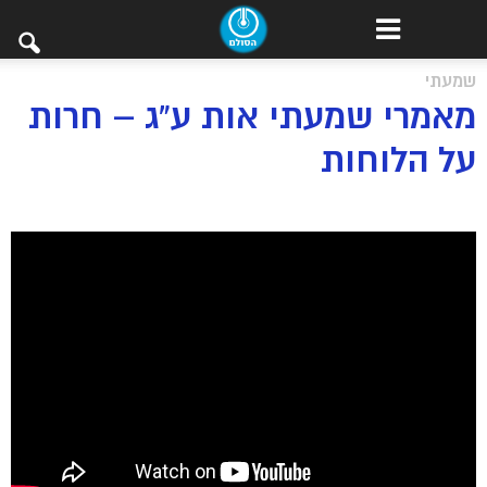
שמעתי
מאמרי שמעתי אות ע”ג – חרות
על הלוחות