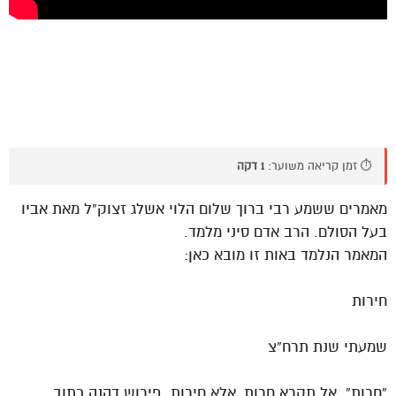
⏱️ זמן קריאה משוער:
1 דקה
מאמרים ששמע רבי ברוך שלום הלוי אשלג זצוק”ל מאת אביו
בעל הסולם. הרב אדם סיני מלמד.
המאמר הנלמד באות זו מובא כאן:
חירות
שמעתי שנת תרח”צ
“חַרות”. אל תקרא חַרות, אלא חירות. פירוש דהנה כתוב