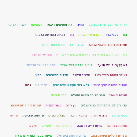
?אין חכמה בלי צד הנקבה.?
אוריה
איך מוציאים דיבוק
אנומיתא
אנכי ה אלוקיך
בא
בעלי בנין
האדם עץ השדה
הס
זוגיות בתודעת הנסתר
חשיבות לימוד תיקוני הזוהר
יעקב
כב – חותם בתוך חותם
כט – האי גברא דאזל בעי אתתא ולא קיהבי לה
ל – מישרא דסכינא
לֹא תִרְצַח. 7. לֹא תִנְאָף.
לימוד קבלה בתל אביב
למה חלקו על הרמחל
לעילוי נשמת חללי צה ל
מדריך סיאנס
מזלות מתאימים
מסע
מעלות הסולם הדף היומי
נד – ויהי מקץ שנתים ימים
נהר די נור
נפש
ספירת העומר
ספר הזוהר פירוש הסולם
ספר היצירה
עלון הסולם: המלחמה על ירושלים
עץ חיים
עשר המכות
עשרת הדיברות סיכום
פניני הזוהר
פרה אדומה
צורבא דרבנן
קבלה ונשים
קדושה שביעית
קדיש
קורונה בזוהקר
קורות חיים הרמבם
קורס תקשור
קסמים
רמבם
שבירת הכלים תשעה באב
שדים ורוחות בישראל
שיעור בספר התניא פרק לח