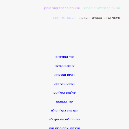
שיעורי קבלה לנשים במרכז
שיעורים בספר ליקוטי מוהרן
תיקוני הזוהר מאמרים- הקדמה
תקשור לפי הזוהר
סוד החודשים
סודות התפילה
זוגיות ומשפחה
תורת החסידות
עולמות העליונים
סוד הצמצום
הקדמות בעל הסולם
פתיחה לחכמת הקבלה
אברהם יצחק הכהן קוק