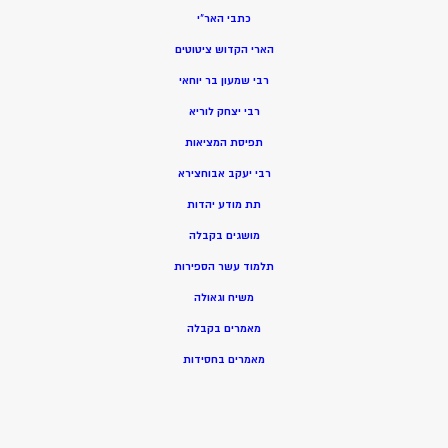
כתבי האר”י
הארי הקדוש ציטוטים
רבי שמעון בר יוחאי
רבי יצחק לוריא
תפיסת המציאות
רבי יעקב אבוחצירא
תת מודע יהדות
מושגים בקבלה
תלמוד עשר הספירות
משיח וגאולה
מאמרים בקבלה
מאמרים בחסידות