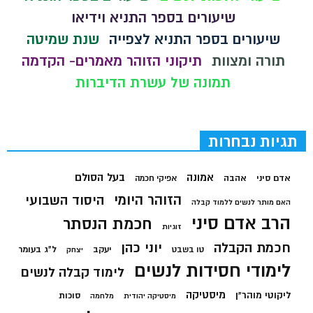
שיעורים בספר התניא וידיאו
שיעורים בספר התניא לצפייה
שנת שמיטה
תורה ומצוות
תיקוני הזוהר מאמרים- הקדמה
תמונה של עשרת הדיברות
תגיות נבחרות
בעל הסולם
אמונה
אדם סיני
אהבה
אפיקי חכמה
הזוהר היומי
היסוד השבועי
האם מותר לנשים ללמוד קבלה
הרב אדם סיני
חכמת הנסתר
זוגיות
חכמת הקבלה
יוני כהן
יעקב
ל"ג בעומר
טו בשבט
יצחק
לימודי חסידות לנשים
לימוד קבלה לנשים
מיסטיקה
ליקוטי מוהר"ן
סוכות
מיסטיקה יהודית
מלחמה