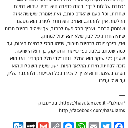
“כתבם על לוח לבך”. דהנה כתיבה היא בדיו, שהוא בחינת
שחרות. וכל פעם שהאדם כותב, זאת אומרת שעושה איזה
החלטות איך להתנהג, ואח”כ הוא חוזר לסורו, הוא מטעם
שנמחק הכתב. וצריך בכל פעם לכתוב, אך שיהיה בחינת חרות,
שיהיה חרות על לבו, שלא יהא יכול למחוק.
ואז, תיכף זוכה לבחינת חירות, שזהו הכלי לבחינת חירות, עד
כמה שנכתב בלבו. כפי שיעור החקיקה, כך הוא הישועה.
שענין כלי עיקר הוא החלל. וזהו “לבי חלל בקרבי”. ואז הוא
זוכה לבחינת חירות ממלאך המות. יען, שענין השפלות הוא
הס”מ בעצמו. והוא צריך להכירו בכל השיעור. ולהתגבר עליו,
עד שה’ עוזרו.
—
“הסולם”- https://hasulam.co.il. בפייסבוק –
http://facebook.com/hasulams
ok.com
MySpace
Gmail
Copy
Messenger
WhatsApp
Email
Twitter
Facebook