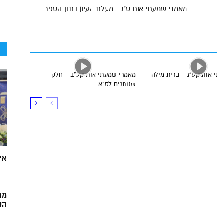
מאמרי שמעתי אות ס"ג - מעלת העיון בתוך הספר
ה
 אות קע”ג – ברית מילה
מאמרי שמעתי אות קע”ב – חלק
שנותנים לס”א
אי
מג
הק