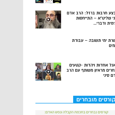
צע חרבות ברזל: הרב אדם
ני שליט”א – התייחסות
מית ודברי...
רת ימי תשובה – עבודת
מים
נל אחדות ויהדות -קטעים
חרים מראיון משותף עם הרב
ם סיני
ורסים מובחרים