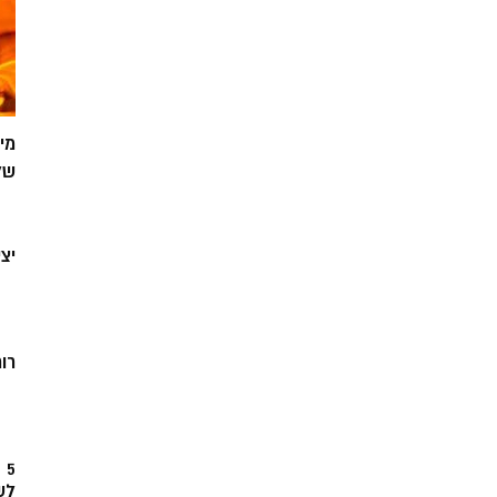
מי
של
יצ
רוח
5
לש