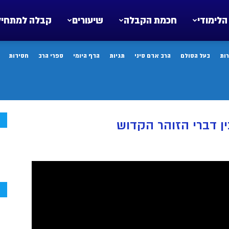
הלימודי
חכמת הקבלה
שיעורים
קבלה למתחיל
ות
בעל הסולם
הרב אדם סיני
תגיות
הדף היומי
ספרי הרב
חסידות
ח
ן דברי הזוהר הקדוש
ח