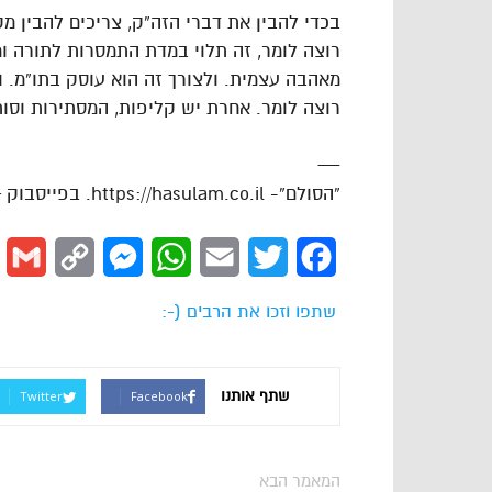
בכדי להבין את דברי הזה”ק, צריכים להבין מק
רוצה לומר, זה תלוי במדת התמסרות לתורה ומצ
מאהבה עצמית. ולצורך זה הוא עוסק בתו”מ. 
רוצה לומר. אחרת יש קליפות, המסתירות וסו
—
“הסולם”- https://hasulam.co.il. בפייסבוק – http://facebook.com/hasulams
l
Copy
Messenger
WhatsApp
Email
Twitter
Facebook
Link
שתפו וזכו את הרבים (-:
שתף אותנו
Twitter
Facebook
המאמר הבא