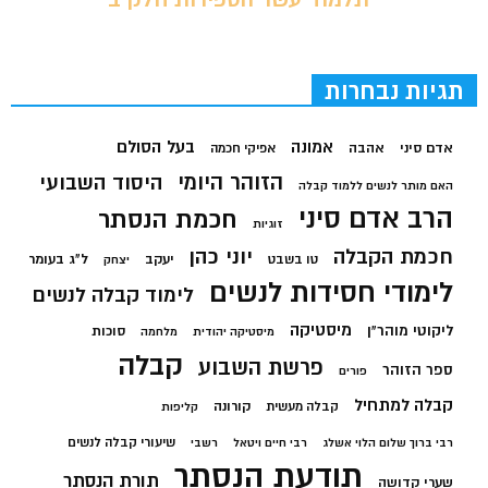
תגיות נבחרות
בעל הסולם
אמונה
אדם סיני
אהבה
אפיקי חכמה
הזוהר היומי
היסוד השבועי
האם מותר לנשים ללמוד קבלה
הרב אדם סיני
חכמת הנסתר
זוגיות
חכמת הקבלה
יוני כהן
יעקב
ל"ג בעומר
טו בשבט
יצחק
לימודי חסידות לנשים
לימוד קבלה לנשים
מיסטיקה
ליקוטי מוהר"ן
סוכות
מיסטיקה יהודית
מלחמה
קבלה
פרשת השבוע
ספר הזוהר
פורים
קבלה למתחיל
קורונה
קבלה מעשית
קליפות
שיעורי קבלה לנשים
רבי ברוך שלום הלוי אשלג
רבי חיים ויטאל
רשבי
תודעת הנסתר
תורת הנסתר
שערי קדושה