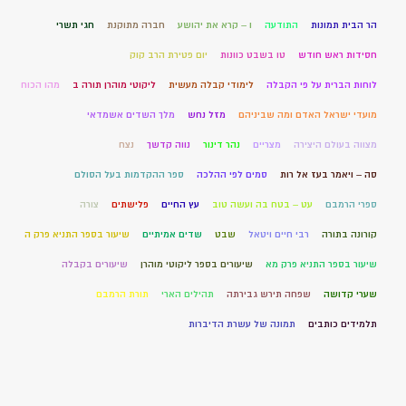
הר הבית תמונות
התודעה
ו – קרא את יהושע
חברה מתוקנת
חגי תשרי
חסידות ראש חודש
טו בשבט כוונות
יום פטירת הרב קוק
לוחות הברית על פי הקבלה
לימודי קבלה מעשית
ליקוטי מוהרן תורה ב
מהו הכוח
מועדי ישראל האדם ומה שביניהם
מזל נחש
מלך השדים אשמדאי
מצווה בעולם היצירה
מצריים
נהר דינור
נווה קדשך
נצח
סה – ויאמר בעז אל רות
סמים לפי ההלכה
ספר ההקדמות בעל הסולם
ספרי הרמבם
עט – בטח בה ועשה טוב
עץ החיים
פלישתים
צורה
קורונה בתורה
רבי חיים ויטאל
שבט
שדים אמיתיים
שיעור בספר התניא פרק ה
שיעור בספר התניא פרק מא
שיעורים בספר ליקוטי מוהרן
שיעורים בקבלה
שערי קדושה
שפחה תירש גבירתה
תהילים הארי
תורת הרמבם
תלמידים כותבים
תמונה של עשרת הדיברות