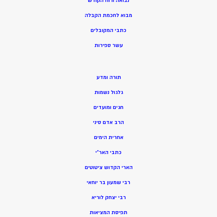
נבואה ורוח הקודש
מ
בוא לחכמת הקבלה
כתבי המקובלים
ע
שר ספירות
תורה ומדע
גלגול נשמות
חגים ומועדים
הרב אדם סיני
אחרית הימים
כתבי האר”י
הארי הקדוש ציטוטים
רבי שמעון בר יוחאי
רבי יצחק לוריא
תפיסת המציאות