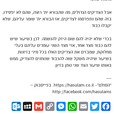
אבל הצדיקים הגדולים, מה שהבורא ית’ רוצה, שהם לא יפסידו,
בזה שהם נתפרסמו לצדיקים, אז הבורא ית’ שומר עליהם, שלא
יקבלו כבוד.
בכדי שלא יהיה להם שום היזק להנשמה. לכן בשיעור שיש
להם כבוד מצד אחד, אזי מצד השני עומדים עליהם בעלי
מחלוקת, שמבזים את הצדיקים האלו בכל מיני בזיונות.
בשיעור שיהיה משקל שוה להכבוד שנותנים להצדיק, ממש
באותו שיעור הצד שני נותן בזיון.
—
“הסולם”- https://hasulam.co.il. בפייסבוק –
http://facebook.com/hasulams
ok.com
MySpace
Gmail
Copy
Messenger
WhatsApp
Email
Twitter
Facebook