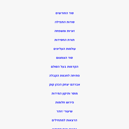
סוד החודשים
סודות התפילה
זוגיות ומשפחה
תורת החסידות
עולמות העליונים
סוד הצמצום
הקדמות בעל הסולם
פתיחה לחכמת הקבלה
אברהם יצחק הכהן קוק
מוסר ותיקון המידות
פירוש חלומות
שיעורי זוהר
הרצאות למתחילים