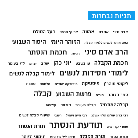
תגיות נבחרות
בעל הסולם
אמונה
אדם סיני
אהבה
אפיקי חכמה
הזוהר היומי
היסוד השבועי
האם מותר לנשים ללמוד קבלה
הרב אדם סיני
חכמת הנסתר
זוגיות
חכמת הקבלה
יוני כהן
יעקב
ל"ג בעומר
טו בשבט
יצחק
לימודי חסידות לנשים
לימוד קבלה לנשים
מיסטיקה
ליקוטי מוהר"ן
סוכות
מיסטיקה יהודית
מלחמה
קבלה
פרשת השבוע
ספר הזוהר
פורים
קבלה למתחיל
קורונה
קבלה מעשית
קליפות
שיעורי קבלה לנשים
רבי ברוך שלום הלוי אשלג
רבי חיים ויטאל
רשבי
תודעת הנסתר
תורת הנסתר
שערי קדושה
תורת הקבלה
תיקוני הזוהר
תורת הסוד
תיקון ליל שבועות