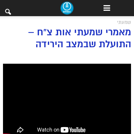
שמעתי
מאמרי שמעתי אות צ”ח –
התועלת שבמצב הירידה