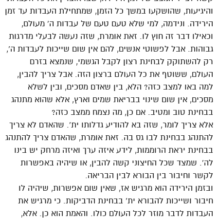
והיגיעות, שהושקעו במשך כל הזמן, שמתחילת העבדות עד זמן
הירידה. ונידמה, למי שלא טעם טעם של עבדות ה’ מעולם,
וכאילו דבר זה חוץ לו. זאת אומרת, שזה נעשה לבעלי מדרגות
גבוהות. אבל לפשוטי אנשים, להם אין שום שייכות לעבדות ה’,
רק להשתוקק לבחינת רצון לקבל הגשמי, שנמצא בזרם
העולם, ששוטף את כל העולם ברצון הזה. אבל צריך להבין,
למה באו למצב כזה? הלא, בין שאדם מסכים, ובין לשלא
מסכים, אין שום שינוי בבריאת שמים וארץ, אלא שהוא מתנהג
בבחינת טוב ומטיב. אם כן, מה נצמח ממצב כזה?
אלא צריך לומר, שזה בא להודיע גדלותו ית’. שהאדם לא צריך
להתנהג בבחינת לבו גס בה. זאת אומרת, שהאדם צריך להתנהג
בבחינת יראת הרוממות, לידע איזה ערך ואיזה מרחק יש בינו
לה’. שמצד שכל החיצוני קשה להבין, או שיהיה באפשרות
לקשר וחיבור בין הבורא לבין הבריאה.
ובזמן הירידה הוא מרגיש אז, שאין שום אפשרות, שיהיה לו
חיבור ושייכות להבורא ית’ בבחינת הדביקות. כי מרגיש את
העבדות לדבר מוזר לכל העולם כולו. והאמת הוא כן. אלא,