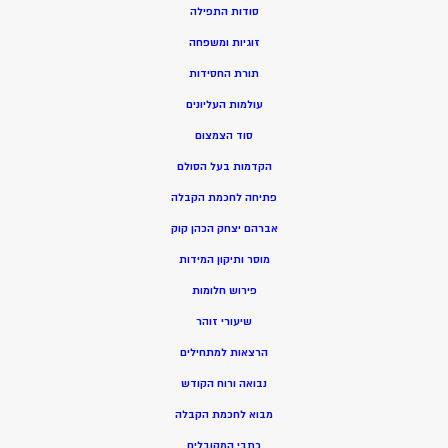
סודות התפילה
זוגיות ומשפחה
תורת החסידות
עולמות העליונים
סוד הצמצום
הקדמות בעל הסולם
פתיחה לחכמת הקבלה
אברהם יצחק הכהן קוק
מוסר ותיקון המידות
פירוש חלומות
שיעורי זוהר
הרצאות למתחילים
נבואה ורוח הקודש
מ
בוא לחכמת הקבלה
כתבי המקובלים