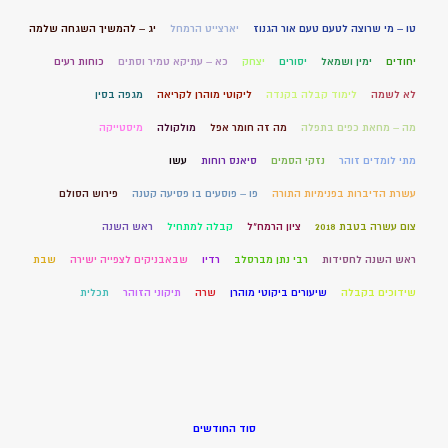
טו – מי שרוצה לטעם טעם אור הגנוז
יארצייט הרמחל
יג – להמשיך השגחה שלמה
יחודים
ימין ושמאל
יסורים
יצחק
כא – עתיקא טמיר וסתים
כוחות רעים
לא לשמה
לימוד קבלה בקנדה
ליקוטי מוהרן לקריאה
מגפה בסין
מה – מחאת כפים בתפלה
מה זה חומר אפל
מולקולה
מיסטייקה
מתי לומדים זוהר
נזקי הסמים
סיאנס רוחות
עשו
עשרת הדיברות בפנימיות התורה
פו – פוסעים בו פסיעה קטנה
פירוש הסולם
צום עשרה בטבת 2018
ציון הרמח"ל
קבלה למתחיל
ראש השנה
ראש השנה לחסידות
רבי נתן מברסלב
רדיו
שבאבניקים לצפייה ישירה
שבת
שידוכים בקבלה
שיעורים ביקוטי מוהרן
שרה
תיקוני הזוהר
תכלית
סוד החודשים