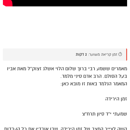
⏱️ זמן קריאה משוער:
2 דקות
מאמרים ששמע רבי ברוך שלום הלוי אשלג זצוק”ל מאת אביו
בעל הסולם. הרב אדם סיני מלמד.
המאמר הנלמד באות זו מובא כאן:
זמן הירידה
שמעתי י”ד סיון תרח”צ
קשה לצייר המצב של זמן הירידה, שבו אובדין את כל העבדות