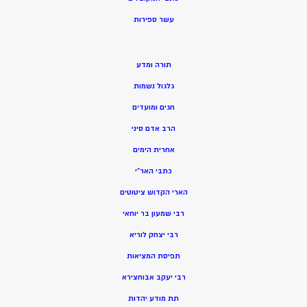
ע
שר ספירות
תורה ומדע
גלגול נשמות
חגים ומועדים
הרב אדם סיני
אחרית הימים
כתבי האר”י
הארי הקדוש ציטוטים
רבי שמעון בר יוחאי
רבי יצחק לוריא
תפיסת המציאות
רבי יעקב אבוחצירא
תת מודע יהדות