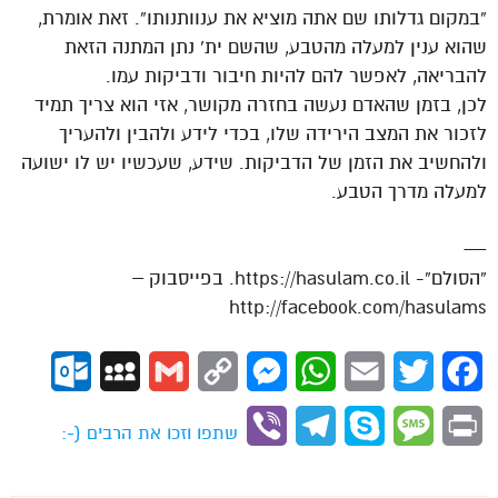
“במקום גדלותו שם אתה מוציא את ענוותנותו”. זאת אומרת,
שהוא ענין למעלה מהטבע, שהשם ית’ נתן המתנה הזאת
להבריאה, לאפשר להם להיות חיבור ודביקות עמו.
לכן, בזמן שהאדם נעשה בחזרה מקושר, אזי הוא צריך תמיד
לזכור את המצב הירידה שלו, בכדי לידע ולהבין ולהעריך
ולהחשיב את הזמן של הדביקות. שידע, שעכשיו יש לו ישועה
למעלה מדרך הטבע.
—
“הסולם”- https://hasulam.co.il. בפייסבוק –
http://facebook.com/hasulams
ok.com
MySpace
Gmail
Copy
Messenger
WhatsApp
Email
Twitter
Facebook
Link
Viber
Telegram
Skype
Message
Print
שתפו וזכו את הרבים (-: