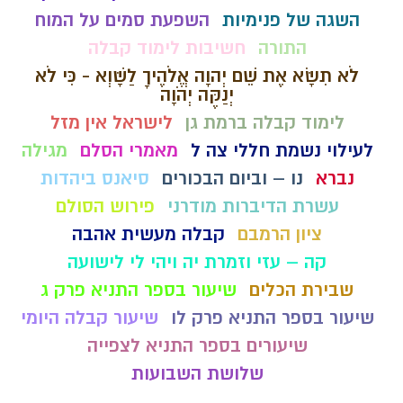
השגה של פנימיות
השפעת סמים על המוח
התורה
חשיבות לימוד קבלה
לֹא תִשָּׂא אֶת שֵׁם יְהוָה אֱלֹהֶיךָ לַשָּׁוְא - כִּי לֹא
יְנַקֶּה יְהֹוָה
לימוד קבלה ברמת גן
לישראל אין מזל
לעילוי נשמת חללי צה ל
מאמרי הסלם
מגילה
נברא
נו – וביום הבכורים
סיאנס ביהדות
עשרת הדיברות מודרני
פירוש הסולם
ציון הרמבם
קבלה מעשית אהבה
קה – עזי וזמרת יה ויהי לי לישועה
שבירת הכלים
שיעור בספר התניא פרק ג
שיעור בספר התניא פרק לו
שיעור קבלה היומי
שיעורים בספר התניא לצפייה
שלושת השבועות