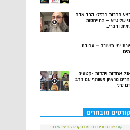
צע חרבות ברזל: הרב אדם
ני שליט”א – התייחסות
מית ודברי...
רת ימי תשובה – עבודת
מים
נל אחדות ויהדות -קטעים
חרים מראיון משותף עם הרב
ם סיני
ורסים מובחרים