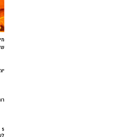
מי
של
יצ
רוח
5
לש