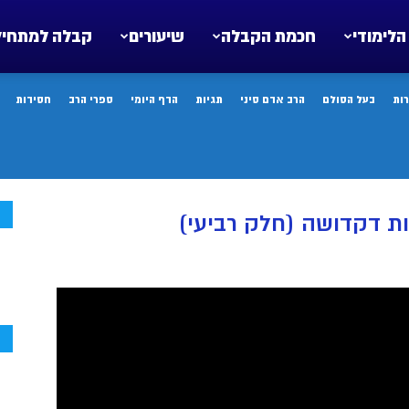
הלימודי
חכמת הקבלה
שיעורים
קבלה למתחיל
ות
בעל הסולם
הרב אדם סיני
תגיות
הדף היומי
ספרי הרב
חסידות
ח
ת דקדושה (חלק רביעי)
ח