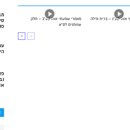
מב
 אות קע”ג – ברית מילה
מאמרי שמעתי אות קע”ב – חלק
סי
שנותנים לס”א
פני
עש
הי
פא
נב
אד
ק