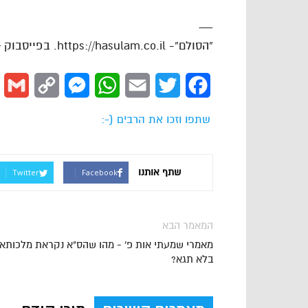
—
“הסולם”- https://hasulam.co.il. בפייסבוק – http://facebook.com/hasulams
l
Copy
Messenger
WhatsApp
Email
Twitter
Facebook
Link
שתפו וזכו את הרבים (-:
שתף אותנו
Twitter
Facebook
המאמר הבא
מאמרי שמעתי אות פ' - מהו שהס"א נקראת מלכותא
בלא תגא?