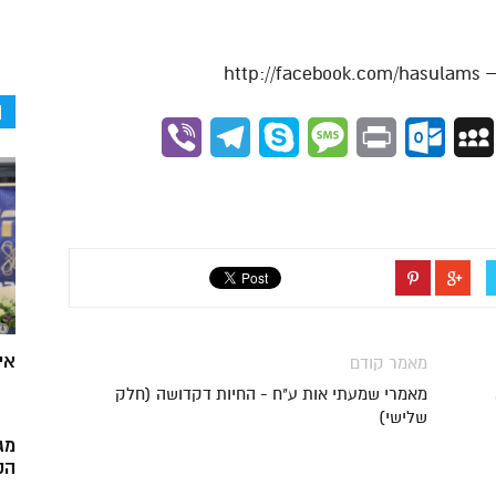
ה
Viber
Telegram
Skype
Message
Outlook.com
Print
MySpace
Gmai
אי
מאמר קודם
מאמרי שמעתי אות ע"ח - החיות דקדושה (חלק
שלישי)
מג
הק