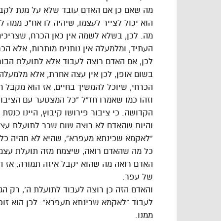
מה שאם כן אם האדם עובד שלא על מנת לקבל
הוא יכול לצייר לעצמו, שיהיה לו אח”כ ממה לק
מה. לכן, בשלא לשמה אין כאן הכרח, שצריכים
העתיד, ומלמעלה אין נותנים מותרות, אלא הכר
לכן, אם האדם רוצה לעבוד אלא לתועלת הבור
בשום אופן, לכן אין עצה אחרת, אלא מלמעלה 
הכרחי, שיוכל להמשיך בחיים, אז הוא מקבל ח
וזהו כמו שאמרו חז”ל “כל המצטער עם הציבור,
הקדושה. כי ציבור פירושו קיבוץ, היינו כנס
והיות שהאדם לא רוצה שום שכר לתועלת עצמו
“לאקמא שכינתא מעפרא”, שהיא לא תהיה כל כ
כל מה שהאדם רואה, שיצמח מזה תועלת עצמו, 
האדם רואה מה שהוא יקבל איזה תמורה, אז הג
של עפר.
והאדם הזה כן רוצה לעבוד לתועלת ה’, רק הגו
לעבוד “לאקמא שכינתא מעפרא”. לכן הוא זוכ
ממנו.