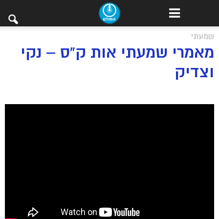
שמעתי
מאמרי שמעתי אות ק”ס – נקי
וצדיק