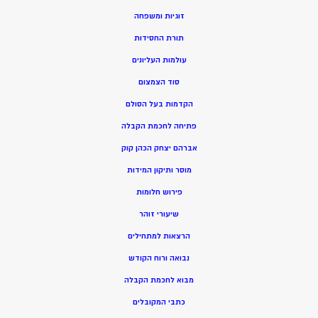
זוגיות ומשפחה
תורת החסידות
עולמות העליונים
סוד הצמצום
הקדמות בעל הסולם
פתיחה לחכמת הקבלה
אברהם יצחק הכהן קוק
מוסר ותיקון המידות
פירוש חלומות
שיעורי זוהר
הרצאות למתחילים
נבואה ורוח הקודש
מ
בוא לחכמת הקבלה
כתבי המקובלים