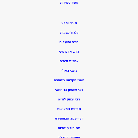
ע
שר ספירות
תורה ומדע
גלגול נשמות
חגים ומועדים
הרב אדם סיני
אחרית הימים
כתבי האר”י
הארי הקדוש ציטוטים
רבי שמעון בר יוחאי
רבי יצחק לוריא
תפיסת המציאות
רבי יעקב אבוחצירא
תת מודע יהדות
מושגים בקבלה