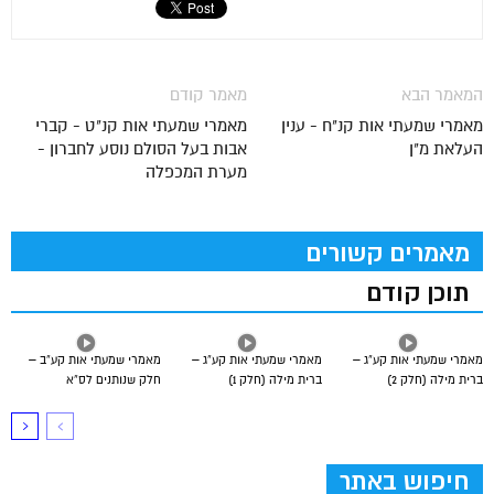
המאמר הבא
מאמר קודם
מאמרי שמעתי אות קנ"ח - ענין
מאמרי שמעתי אות קנ"ט - קברי
העלאת מ"ן
אבות בעל הסולם נוסע לחברון -
מערת המכפלה
מאמרים קשורים
תוכן קודם
מאמרי שמעתי אות קע”ג –
מאמרי שמעתי אות קע”ג –
מאמרי שמעתי אות קע”ב –
ברית מילה (חלק 2)
ברית מילה (חלק 1)
חלק שנותנים לס”א
חיפוש באתר