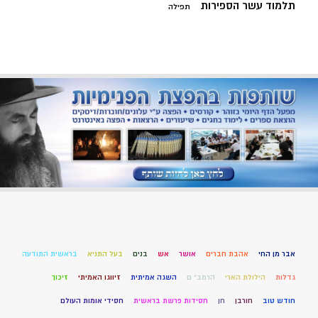
תלמוד עשר הספירות
תפילה
אבר מן החי
אהבת חברים
אושר
אש
בנים
בעל התניא
בראשית התודעה
גדלות
הילולת הארי
הרמב" ם
השגה אמיתית
זיווגו האמיתי
זיכוך
חודש טוב
חורבן
חן
חסידות פרשת בראשית
חסידי אומות העולם