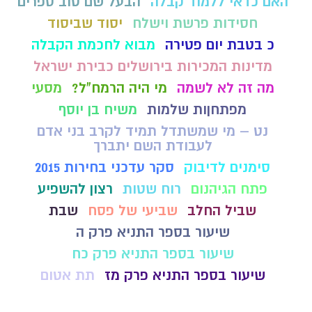
האם כדאי ללמוד קבלה
הבעל שם טוב ספרים
חסידות פרשת וישלח
יסוד שביסוד
כ בטבת יום פטירה
מבוא לחכמת הקבלה
מדינות המכירות בירושלים כבירת ישראל
מה זה לא לשמה
מי היה הרמח"ל?
מסעי
מפתחןות שלמות
משיח בן יוסף
נט – מי שמשתדל תמיד לקרב בני אדם
לעבודת השם יתברך
סימנים לדיבוק
סקר עדכני בחירות 2015
פתח הגיהנום
רוח שטות
רצון להשפיע
שביל החלב
שביעי של פסח
שבת
שיעור בספר התניא פרק ה
שיעור בספר התניא פרק כח
שיעור בספר התניא פרק מז
תת אטום