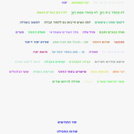
יוטיוב קבלה שיעור יומי
יום העצמאות
יתרו
לֹא תַחְמֹד בֵּית רֵעֶךָ. לֹא תַחְמֹד אֵשֶׁת רֵעֶךָ
להידבק בצדיק האמת
ליקוטי מוהר ן ציטוטים
למה נשים חייבות גם ללמוד קבלה
למשוך בעורלה
מורה נבוכים רמבם
מזל טלה
מלך השדים אשמדאי
מעלת הזוהר
מצרים
מתקשר
סודות הזוהר
סט – הגוזל את חברו ממון
ספירת יסוד דיסוד
עץ חיים הארי זל
פאודה
פג – מתן בסתר יכפה אף
פרשת יתרו
פרשת תולדות חסידות
קבלה למתקדם
קורסים בקבלה
קיצור ליקוטי מוהרן
רבי נחמן
שבועות 2020
שיעורים בספר הזוהר
שכינתא בעפרא
שער הגלגולים
שערי קדושה שער ה
תעופה
תפילה לגירוש שדים
סוד החודשים
סודות התפילה