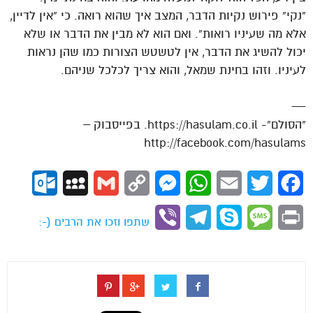
“נקי” פירוש נקיות הדבר, המצב איך שהוא רואה. כי “אין לדיין,
אלא מה שעיניו רואות”. ואם הוא לא מבין את הדבר או שלא
יכול להשיג את הדבר, אין לטשטש הצורות כמו שהן נראות
לעיניו. וזהו בחינת שמאל, והוא צריך לכלכל שניהם.
—
“הסולם”- https://hasulam.co.il. בפייסבוק –
http://facebook.com/hasulams
ok.com
MySpace
Gmail
Copy
Messenger
WhatsApp
Email
Twitter
Facebook
Link
Viber
Telegram
Skype
Message
Print
שתפו וזכו את הרבים (-: