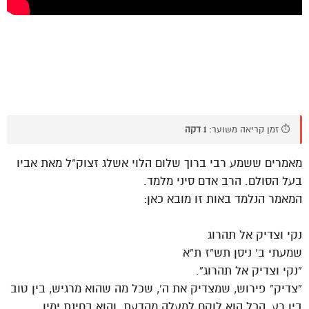
⏱️ זמן קריאה משוער:
1 דקה
מאמרים ששמע רבי ברוך שלום הלוי אשלג זצוק”ל מאת אביו
בעל הסולם. הרב אדם סיני מלמד.
המאמר הנלמד באות זו מובא כאן:
נקי וצדיק אל תהרוג
שמעתי ב’ ניסן תש”ז ת”א
“נקי וצדיק אל תהרוג”.
“צדיק” פירוש, שמצדיק את ה’, שכל מה שהוא מרגיש, בין טוב
בין רע, הכל הוא לוקח למעלה מהדעת. והוא בחינת ימין.