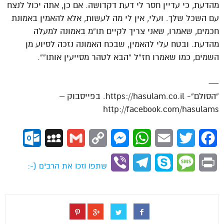
מהדעת, כי עדיין חסר לי דעת דקדושה. אם כן, אתה יכול לנצח
עם השכל שלך. ועלי, אין לי מה לעשות, אלא להאמין באמונת
חכמים, שאמרו, שאני צריך לקיים תו”מ באמונה למעלה
מהדעת. ובטח עלי להאמין, שבכח האמונה נזכה לסיוע מן
השמים, כמו שאמרו חז”ל “הבא לטהר מסייעין אותו””.
—
“הסולם”- https://hasulam.co.il. בפייסבוק –
http://facebook.com/hasulams
ok.com
MySpace
Gmail
Copy
Messenger
WhatsApp
Email
Twitter
Facebook
Link
Viber
Telegram
Skype
Message
Print
שתפו וזכו את הרבים (-: