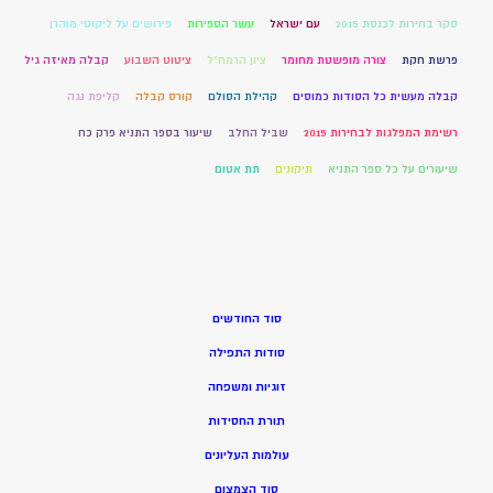
סקר בחירות לכנסת 2015
עם ישראל
עשר הספירות
פירושים על ליקוטי מוהרן
פרשת חקת
צורה מופשטת מחומר
ציון הרמח"ל
ציטוט השבוע
קבלה מאיזה גיל
קבלה מעשית כל הסודות כמוסים
קהילת הסולם
קורס קבלה
קליפת נגה
רשימת המפלגות לבחירות 2015
שביל החלב
שיעור בספר התניא פרק כח
שיעורים על כל ספר התניא
תיקונים
תת אטום
סוד החודשים
סודות התפילה
זוגיות ומשפחה
תורת החסידות
עולמות העליונים
סוד הצמצום