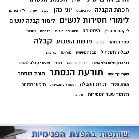
זוגיות
חכמת הקבלה
יוני כהן
יעקב
ל"ג בעומר
טו בשבט
יצחק
לימודי חסידות לנשים
לימוד קבלה לנשים
מיסטיקה
ליקוטי מוהר"ן
סוכות
מיסטיקה יהודית
מלחמה
קבלה
פרשת השבוע
ספר הזוהר
פורים
קבלה למתחיל
קורונה
קבלה מעשית
קליפות
שיעורי קבלה לנשים
רבי ברוך שלום הלוי אשלג
רבי חיים ויטאל
רשבי
תודעת הנסתר
תורת הנסתר
שערי קדושה
תורת הקבלה
תיקוני הזוהר
תורת הסוד
תיקון ליל שבועות
תלמוד עשר הספירות
תפילה