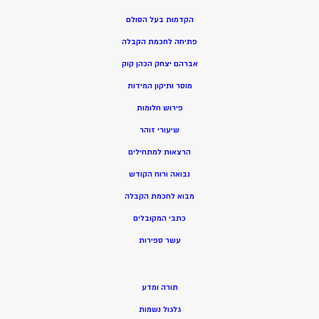
הקדמות בעל הסולם
פתיחה לחכמת הקבלה
אברהם יצחק הכהן קוק
מוסר ותיקון המידות
פירוש חלומות
שיעורי זוהר
הרצאות למתחילים
נבואה ורוח הקודש
מ
בוא לחכמת הקבלה
כתבי המקובלים
ע
שר ספירות
תורה ומדע
גלגול נשמות