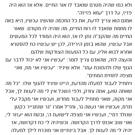
ולא כמו שהיה מטרם שנאבד לו אור החיים. אלא אז הוא היה
פזיז, על דרך “עמא פזיזה”.
אמנם הוא צריך לדעת, את כל החכמה שהשיג עכשיו, היא באה
לו מחמת שנאבד לו רוח החיים, מה שהיה לו מקודם. שאור
החיים מה שהקב”ה נתן לו אז, הוא היה המודד לכל המעשים.
אבל עכשיו, שהוא בזמן הירידה, לכן יש עכשיו כח להסטרא
אחרא לבוא אליו, עם כל הטענות הצודקות שלהם.
והעצה לזה, שהאדם צריך לומר: “עכשיו אני לא יכול לדבר עם
הגוף שלו ולהתוכח עמו”. אלא שיגיד: “עכשיו אני מת, ואני
מצפה לתחית המתים”.
ויתחיל לעבוד למעלה מהדעת, היינו שיגיד להגוף שלו: “כל מה
שאתה טוען, אתה צודק, ולפי השכל אין לי מה לענות לך, אבל
אני מקוה, שאני מתחיל לעבוד מחדש, ועכשיו אני מקבל עלי
תו”מ, ועכשיו אני נעשה גר, וחז”ל אמרו “גר שנתגייר כקטן
שנולד דמי”, ועכשיו אני מצפה לישועת ה’, ובטח הוא יעזור לי,
ואני שוב אכנס לדרך הקדושה. וכשיהיה לי כח דקדושה, אז
יהיה לי מה לענות לך. אבל בינתיים אני מוכרח לילך למעלה