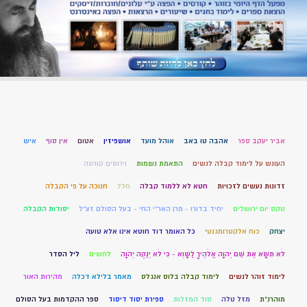
אביר יעקב ספר
אהבה טו באב
אוהל מועד
אושפיזין
אטום
אין סוף
איש
העונש על לימוד קבלה לנשים
התאמת נשמות
וירוסים קורונה
זדונות נעשים לזכויות
חטא לא ללמוד קבלה
חלל
חנוכה על פי הקבלה
טקס יום ירושלים
יחיד בדורו - מרן האר"י החי - בעל הסולם זצ"ל
יסודות הקבלה
יצחק
כוח אלקטרומגנטי
כל האומר דוד חוטא אינו אלא טועה
לֹא תִשָּׂא אֶת שֵׁם יְהוָה אֱלֹהֶיךָ לַשָּׁוְא - כִּי לֹא יְנַקֶּה יְהֹוָה
לחשים
ליל הסדר
לימוד זוהר לנשים
לימוד קבלה בלוס אנגלס
מאמר בלילא דכלה
מהירות האור
מוהרנ”ת
מזל טלה
סוד המזלות
ספירת יסוד דיסוד
ספר ההקדמות בעל הסולם