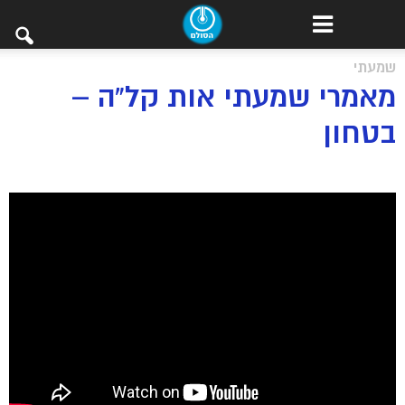
שמעתי
מאמרי שמעתי אות קל”ה –
בטחון