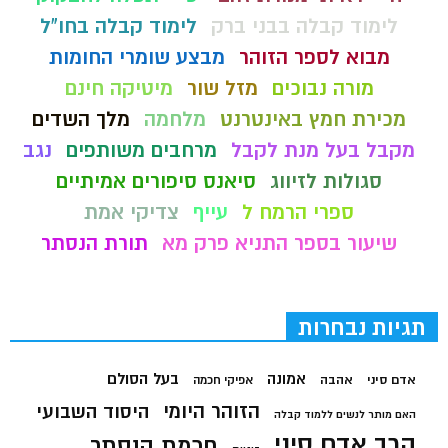
לימוד קבלה בבני ברק
לימוד קבלה בחו"ל
מבוא לספר הזוהר
מבצע שומרי החומות
מורה נבוכים
מזל שור
מיטיקה חינם
מכירת חמץ באינטרנט
מלחמה
מלך השדים
מקבל בעל מנת לקבל
מרחבים משותפים
נגב
סגולות לזיווג
סיאנס סיפורים אמיתיים
ספרי הרמח ל
עייף
צדיקי אמת
שיעור בספר התניא פרק מא
תורת הנסתר
תגיות נבחרות
בעל הסולם
אמונה
אדם סיני
אהבה
אפיקי חכמה
הזוהר היומי
היסוד השבועי
האם מותר לנשים ללמוד קבלה
הרב אדם סיני
חכמת הנסתר