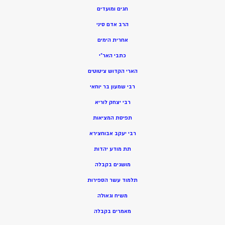
חגים ומועדים
הרב אדם סיני
אחרית הימים
כתבי האר”י
הארי הקדוש ציטוטים
רבי שמעון בר יוחאי
רבי יצחק לוריא
תפיסת המציאות
רבי יעקב אבוחצירא
תת מודע יהדות
מושגים בקבלה
תלמוד עשר הספירות
משיח וגאולה
מאמרים בקבלה