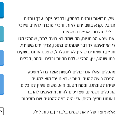
, תבואות נותנים במחסן, ודברים יקרי ערך נותנים
קבל נקרא בשם יחס לאור. והכלי מוכרח להיות, שיוכל
לי”. זה נוהג אפילו בגשמיות.
 את שפע הרוחניות, מה שהבורא רוצה לתת, שהכלי הזו
לי המתאימה להדבר שנותנים בתוכו, צריך יחס משותף.
רות יין, השמורים שהיין לא יתקלקל, שפכנו אותם בשקים
 שנהוג, יין, הכלי שלהם חביות וכדים. וקמח, הכלים
הכלים האלו אנו יכולים לעשות אוצר גדול משפע
הפרה רוצה להניק, היות שרצונו ית’ הוא להטיב
 שזהו לטובתנו. ובטח הטעם הוא, משום שאין לנו כלים
ת כלים גשמיים, שצריכים להיות מתאימים להדבר
 אנחנו נוסיף כלים, אז יהיה במה להחזיק שם תוספות
 אלא אוצר של יראת שמים בלבד” (ברכות ל”ג).