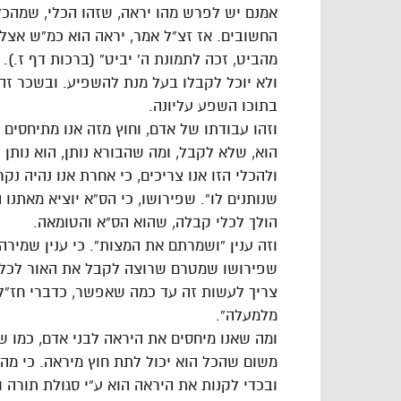
אמנם יש לפרש מהו יראה, שזהו הכלי, שמהכלי
החשובים. אז זצ”ל אמר, יראה הוא כמ”ש אצל 
מהביט, זכה לתמונת ה’ יביט” (ברכות דף ז.). 
ולא יוכל לקבלו בעל מנת להשפיע. ובשכר זה,
בתוכו השפע עליונה.
וזהו עבודתו של אדם, וחוץ מזה אנו מתיחסים
הוא, שלא לקבל, ומה שהבורא נותן, הוא נותן 
ולהכלי הזו אנו צריכים, כי אחרת אנו נהיה נ
שנותנים לו”. שפירושו, כי הס”א יוציא מאתנו 
הולך לכלי קבלה, שהוא הס”א והטומאה.
וזה ענין “ושמרתם את המצות”. כי ענין שמיר
שפירושו שמטרם שרוצה לקבל את האור לכלי 
צריך לעשות זה עד כמה שאפשר, כדברי חז”ל
מלמעלה”.
ומה שאנו מיחסים את היראה לבני אדם, כמו ש
משום שהכל הוא יכול לתת חוץ מיראה. כי מה 
ובכדי לקנות את היראה הוא ע”י סגולת תורה ו