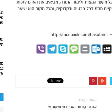
 על מעשי המצות ולימוד התורה, מביאים את האדם לזכות
יים תו”מ בכל פרטיה ודקדוקיה, ומכל מקום הוא ישאר
מב
סי
פני
עש
הי
Viber
Telegram
Skype
Message
Outlook.com
Print
MySpace
Gmai
פא
נב
אד
ק
מאמר קודם
אגרות קודש - אגרת ח' שיעור א'