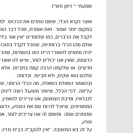
שמעתי י’ ניסן תש”ז
אוצר נקרא הכלי, ששם נותנים את הרכוש. למשל
במקום יותר שמור. זאת אומרת, שכל דבר המת
לקבל את הדברים, כמו שלומדים “אין אור בלי כ
אולם מהו הכלי ברוחניות, שנוכל לקבל בתוכו
יהיה מתאים להאור? היינו כמו בגשמיות, שהכ
כדוגמת, שאין אנו יכולים לומר, שיש לנו אוצ
חדשים. או שלקחנו הרבה קמח בחביות. אלא כמו
שלהם הוא שקים, ולא חביות. וכדומה.
ובהאמור נשאלת השאלה, מה הכלי הרוחני, שמ
עליונה. לפי הכלל, שיותר משעגל רוצה לינוק 
לנבראיו, וסיבת הצמצום, אנו צריכים להאמין,
המתאימים, שיוכל להיות שם את השפע, כדוגמ
שנותנים שמה. ומשום זה אנו צריכים לומר, אם
שפע.
על זה בא התשובה: “אין להקב”ה בבית גנזיו,