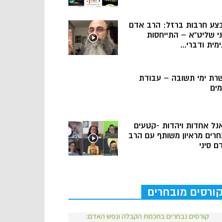
צע חרבות ברזל: הרב אדם
ני שליט”א – התייחסות
מית ודברי...
רת ימי תשובה – עבודת
מים
נל אחדות ויהדות -קטעים
חרים מראיון משותף עם הרב
ם סיני
ורסים מובחרים