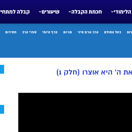
הלימודי
חכמת הקבלה
שיעורים
קבלה למתחיל
ות
בעל הסולם
הרב אדם סיני
תגיות
הדף היומי
ספרי הרב
חסידות
ח
ה’ היא אוצרו (חלק 1)
ח