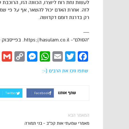
לעשות נחת רוח ליוצרו, הכוונה הזו, הרוכבת
לזה. אחרת האדם יכול להשאר, אף על פי שמק
רק בדרגת דומם דקדושה.
—
“הסולם”- https://hasulam.co.il. בפייסבוק – http://facebook.com/hasulams
l
Copy
Messenger
WhatsApp
Email
Twitter
Facebook
Link
שתפו וזכו את הרבים (-:
שתף אותנו
Twitter
Facebook
המאמר הבא
מאמרי שמעתי אות קפ"ב - בני תמורה