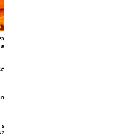
מי
של
יצ
רוח
5
לש