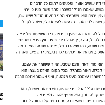
 הזו עושים אוצר, ומכניסים לתוכו כל הדברים
משה, שאמרו חז”ל “בשכר ויסתר משה פניו כי ירא
וענין יראה הוא, שמתירא מפני התענוג הגדול שיש שם,
 שהיה לו יראה, בזה עשה לעצמו כלי, שיוכל לקבל
ה
 הכל להבורא. מה שאין כן יראה, כי המשמעות של יראה
רק לקבל, וזה ענין “הכל בידי שמים חוץ מיראת שמים”.
קראים שוטה, כמו שאמרו חז”ל, “איזהו שוטה המאבד מה
השפע, אם אין אנו יכולים לכוון בעמ”נ להשפיע, שאז זה
ה הוא סוד יראה. והגם שטבע האור ששומר את עצמו,
קבלה, האור מסתלק, מכל מקום, האדם בעצמו הוא
 “תשמרו עצמכם מעט מלמטה, ואני אשמור אתכם הרבה
אי
דרשו חז”ל “הכל בידי שמים, חוץ מיראת שמים”, הוא
מג
שהקב”ה נותן, הוא מוסיף אהבה ולא יראה.
הק
מצות. היינו, כשהאדם עוסק בתו”מ על הכוונה לזכות