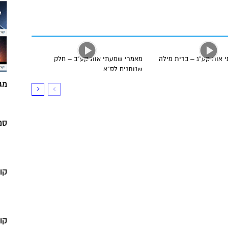
 אות קע”ג – ברית מילה
מאמרי שמעתי אות קע”ב – חלק
שנותנים לס”א
מג
סמ
קו
קו