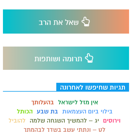
תגיות שחיפשו לאחרונה
אין מזל לישראל
בהעלותך
בילוי ביום העצמאות
בת שבע
הכותל
וירוסים
יג – להמשיך השגחה שלמה
להוביל
לט – ונתתי עשב בשדך לבהמתך