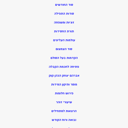
סוד החודשים
סודות התפילה
זוגיות ומשפחה
תורת החסידות
עולמות העליונים
סוד הצמצום
הקדמות בעל הסולם
פתיחה לחכמת הקבלה
אברהם יצחק הכהן קוק
מוסר ותיקון המידות
פירוש חלומות
שיעורי זוהר
הרצאות למתחילים
נבואה ורוח הקודש