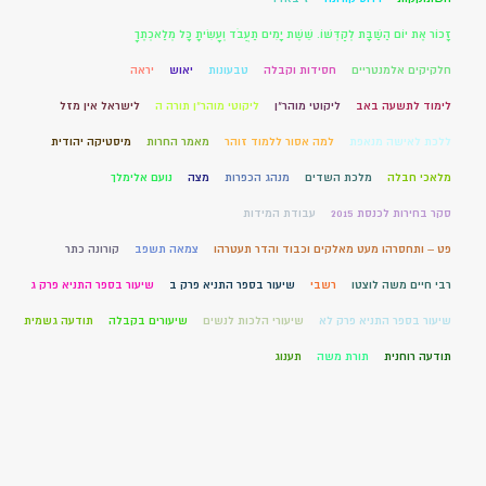
זָכוֹר אֶת יוֹם הַשַּׁבָּת לְקַדְּשׁוֹ. שֵׁשֶׁת יָמִים תַּעֲבֹד וְעָשִׂיתָ כָּל מְלַאכְתֶּךָ
חלקיקים אלמנטריים
חסידות וקבלה
טבעונות
יאוש
יראה
לימוד לתשעה באב
ליקוטי מוהר"ן
ליקוטי מוהר"ן תורה ה
לישראל אין מזל
ללכת לאישה מנאפת
למה אסור ללמוד זוהר
מאמר החרות
מיסטיקה יהודית
מלאכי חבלה
מלכת השדים
מנהג הכפרות
מצה
נועם אלימלך
סקר בחירות לכנסת 2015
עבודת המידות
פט – ותחסרהו מעט מאלקים וכבוד והדר תעטרהו
צמאה תשפב
קורונה כתר
רבי חיים משה לוצטו
רשבי
שיעור בספר התניא פרק ב
שיעור בספר התניא פרק ג
שיעור בספר התניא פרק לא
שיעורי הלכות לנשים
שיעורים בקבלה
תודעה גשמית
תודעה רוחנית
תורת משה
תענוג