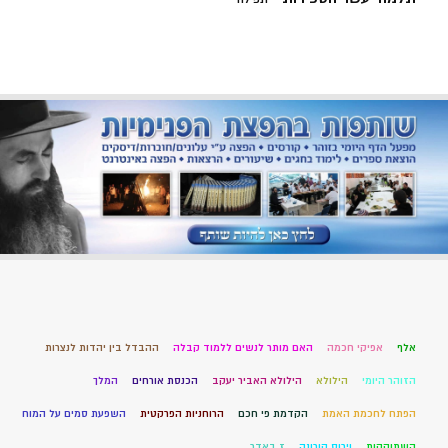
אלף
אפיקי חכמה
האם מותר לנשים ללמוד קבלה
ההבדל בין יהדות לנצרות
הזוהר היומי
הילולא
הילולא האביר יעקב
הכנסת אורחים
המלך
הפתח לחכמת האמת
הקדמת פי חכם
הרוחניות הפרקטית
השפעת סמים על המוח
השתוקקות
וירוס קורונה
ז באדר