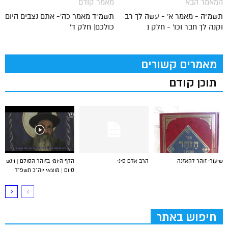
המאמר הבא
מאמר קודם
תשמ"ה - מאמר א' - עשה לך רב
תשמ"ד מאמר כה'- אתם נצבים היום
וקנה לך חבר וכו' - חלק 1
כולכם| חלק ד'
מאמרים קשורים
תוכן קודם
שיעורי זוהר להאזנה
הרב אדם סיני
הדף היומי בזוהר הסולם | ויגש
סיום | מוצאי יוה”כ תשפ”ד
חיפוש באתר