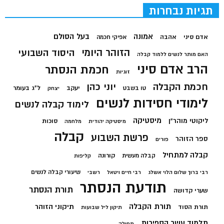
תגיות נבחרות
בעל הסולם
אמונה
אדם סיני
אהבה
אפיקי חכמה
הזוהר היומי
היסוד השבועי
האם מותר לנשים ללמוד קבלה
הרב אדם סיני
חכמת הנסתר
זוגיות
חכמת הקבלה
יוני כהן
יעקב
ל"ג בעומר
טו בשבט
יצחק
לימודי חסידות לנשים
לימוד קבלה לנשים
מיסטיקה
ליקוטי מוהר"ן
סוכות
מיסטיקה יהודית
מלחמה
קבלה
פרשת השבוע
ספר הזוהר
פורים
קבלה למתחיל
קורונה
קבלה מעשית
קליפות
שיעורי קבלה לנשים
רבי ברוך שלום הלוי אשלג
רבי חיים ויטאל
רשבי
תודעת הנסתר
תורת הנסתר
שערי קדושה
תורת הקבלה
תיקוני הזוהר
תורת הסוד
תיקון ליל שבועות
תלמוד עשר הספירות
תפילה