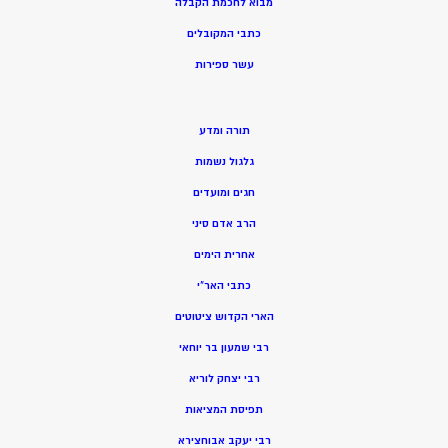
מ
בוא לחכמת הקבלה
כתבי המקובלים
ע
שר ספירות
תורה ומדע
גלגול נשמות
חגים ומועדים
הרב אדם סיני
אחרית הימים
כתבי האר”י
הארי הקדוש ציטוטים
רבי שמעון בר יוחאי
רבי יצחק לוריא
תפיסת המציאות
רבי יעקב אבוחצירא