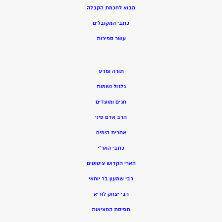
מ
בוא לחכמת הקבלה
כתבי המקובלים
ע
שר ספירות
תורה ומדע
גלגול נשמות
חגים ומועדים
הרב אדם סיני
אחרית הימים
כתבי האר”י
הארי הקדוש ציטוטים
רבי שמעון בר יוחאי
רבי יצחק לוריא
תפיסת המציאות