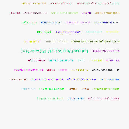
ההבדל בין היהדות לדתות אחרות
זוהר לילה דכלא
חגי ישראל בקבלה
חיסון רוחני לקורונה
חלקיק
חשיבות לימוד הזוהר
ט – תהמת יכסימו
טרקלין
י – ואלה המשפטים
יא – אני ה הוא שמי
יארצייט הרמבם
כתבי רב"ש
להתאסלם
לימוד הזוהר
ליקוטי מוהרן תורה ב
לעבר הרוח
מכתב ההתגלות הנבואית בעל הסולם
מסר יומי מהזוהר
מציאת הזיווג
מריחואנה לפי ההלכה
נָחִיתָ בְחַסְדְּךָ עַם זוּ גָּאָלְתָּ נֵהַלְתָּ בְעָזְּךָ אֶל נְוֵה קָדְשֶׁךָ.
סוגי שדים
סם המוות
סמאל
עלון שבועי ביהדות
פירוש הסולם
צו – זמם רשע לצדיק
צורבא דרבנן
צניעות
קורונה
רבי משה חיים לוצאטו
שדים אמיתיים
שידוכים ללומדי קבלה
שיעור בספר התניא פרק כ
שיעורי זוהר
שמות שדים ביהדות
שמחה
שנאה
שערי קדושה שער ו
תומכי תורה
תופעות לוואי סמים קלים
תורת ברסלב
תיקוני הזוהר תיקון ל