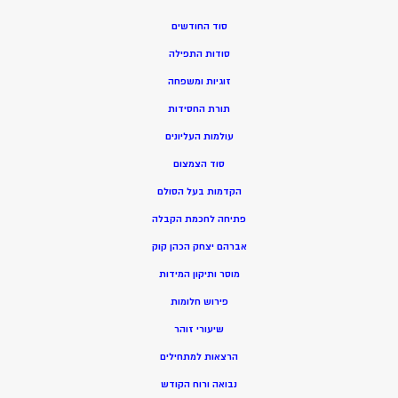
סוד החודשים
סודות התפילה
זוגיות ומשפחה
תורת החסידות
עולמות העליונים
סוד הצמצום
הקדמות בעל הסולם
פתיחה לחכמת הקבלה
אברהם יצחק הכהן קוק
מוסר ותיקון המידות
פירוש חלומות
שיעורי זוהר
הרצאות למתחילים
נבואה ורוח הקודש