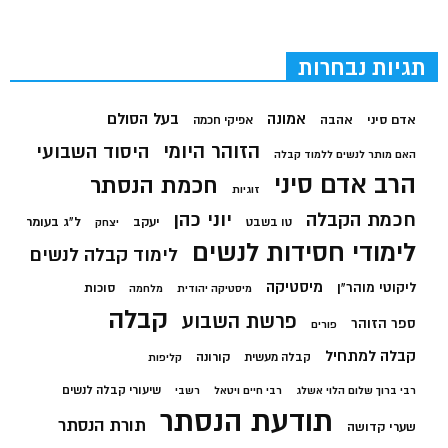
תגיות נבחרות
בעל הסולם
אמונה
אדם סיני
אהבה
אפיקי חכמה
הזוהר היומי
היסוד השבועי
האם מותר לנשים ללמוד קבלה
הרב אדם סיני
חכמת הנסתר
זוגיות
חכמת הקבלה
יוני כהן
יעקב
ל"ג בעומר
טו בשבט
יצחק
לימודי חסידות לנשים
לימוד קבלה לנשים
מיסטיקה
ליקוטי מוהר"ן
סוכות
מיסטיקה יהודית
מלחמה
קבלה
פרשת השבוע
ספר הזוהר
פורים
קבלה למתחיל
קורונה
קבלה מעשית
קליפות
שיעורי קבלה לנשים
רבי ברוך שלום הלוי אשלג
רבי חיים ויטאל
רשבי
תודעת הנסתר
תורת הנסתר
שערי קדושה