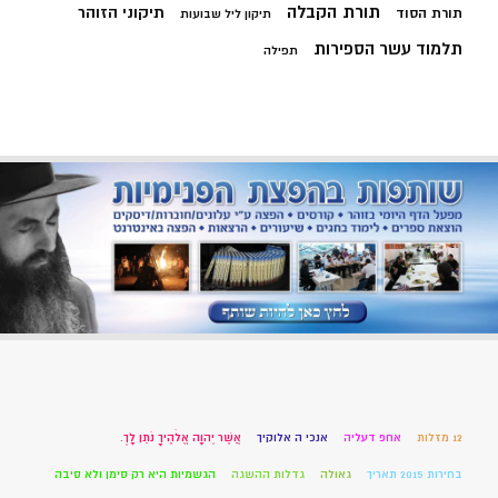
תורת הקבלה
תיקוני הזוהר
תורת הסוד
תיקון ליל שבועות
תלמוד עשר הספירות
תפילה
12 מזלות
אחפ דעליה
אנכי ה אלוקיך
אֲשֶׁר יְהוָה אֱלֹהֶיךָ נֹתֵן לָךְ.
בחירות 2015 תאריך
גאולה
גדלות ההשגה
הגשמיות היא רק סימן ולא סיבה