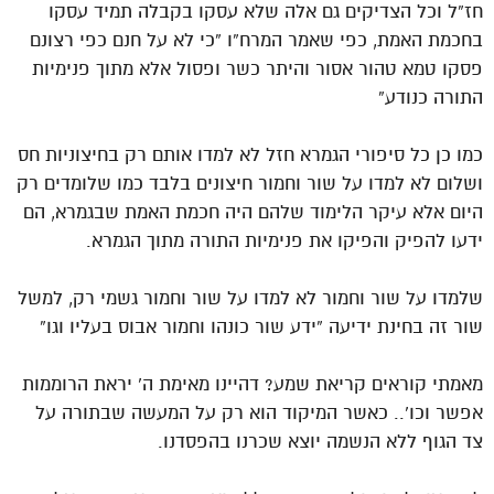
חז”ל וכל הצדיקים גם אלה שלא עסקו בקבלה תמיד עסקו
בחכמת האמת, כפי שאמר המרח”ו “כי לא על חנם כפי רצונם
פסקו טמא טהור אסור והיתר כשר ופסול אלא מתוך פנימיות
התורה כנודע”
כמו כן כל סיפורי הגמרא חזל לא למדו אותם רק בחיצוניות חס
ושלום לא למדו על שור וחמור חיצונים בלבד כמו שלומדים רק
היום אלא עיקר הלימוד שלהם היה חכמת האמת שבגמרא, הם
ידעו להפיק והפיקו את פנימיות התורה מתוך הגמרא.
שלמדו על שור וחמור לא למדו על שור וחמור גשמי רק, למשל
שור זה בחינת ידיעה “ידע שור כונהו וחמור אבוס בעליו וגו”
מאמתי קוראים קריאת שמע? דהיינו מאימת ה’ יראת הרוממות
אפשר וכו’.. כאשר המיקוד הוא רק על המעשה שבתורה על
צד הגוף ללא הנשמה יוצא שכרנו בהפסדנו.