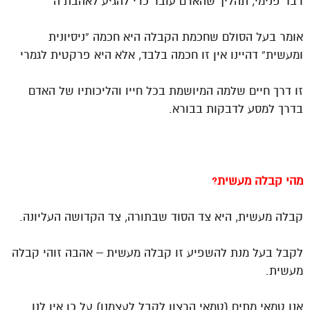
דבר פנימי, תהליך שהאדם עובר כדי להגיע לאהבת ה’
אומר בעל הסולם שחכמת הקבלה היא חכמה “ניסיונית
ומעשית” דהיינו אין זו חכמה בלבד, אלא היא פרקטית לגמרי
זו דרך חיים שלמה המיושמת בכל חייו והליכותיו של האדם
בדרך למסע לדבקות בבורא.
מהי קבלה מעשית?
קבלה מעשית, היא צד הסוד שבתורה, צד הקדושה העליונה.
לקבל בעל מנת להשפיע זו קבלה מעשית – אהבה זוהי קבלה
מעשית.
אנו טמאי מתים (טמאי הרצון לקבל לעצמנו) על כן אין לנו