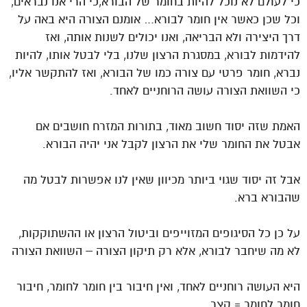
כי לעולם לא נוכל להיות בחומר של הבורא,כי הרי אנו נבראים,
וכל שכן כאשר אין חומר לבורא… אומנם הצורה היא באה על
דרך היצירה ולא הבריאה, ואנו יכולים לשנות אותה, ואז
להידמות לבורא, במסגרת הרצון שלנו, בלי לבטל אותו, להיות
נברא, חומר פרטי עם צורה כמו של הבורא, ואז להתקשר אליו,
כי השוואת הצורה עושה הרוחניים לאחד.
האמת שזה יסוד חשוב מאוד, בתורות המזרח חושבים אם
אבטל את החומר שלי את הרצון לקבל אני יהיה הבורא.
אבל זה יסוד שגוי ביותר מכיוון שאין לנו אפשרות לבטל מה
שהבורא ברא.
על כן כל הסיגופים המזוייפים וביטול הרצון או ההשתוקקות,
לא מה שיחבר לבורא, אלא רק תיקון הצורה – השוואת הצורה
היא העושה רוחניים לאחד, ואין חיבור בין חומר לחומר, חיבור
חומר לחומר = קצר.