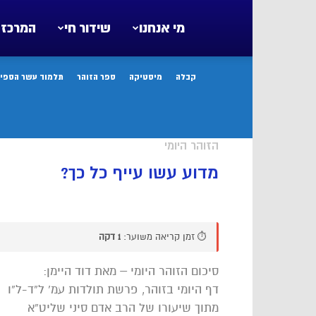
מי אנחנו
שידור חי
המרכז 
קבלה
מיסטיקה
ספר הזוהר
תלמוד עשר הספיר
הזוהר היומי
מדוע עשו עייף כל כך?
⏱️ זמן קריאה משוער:
1 דקה
סיכום הזוהר היומי – מאת דוד היימן:
דף היומי בזוהר, פרשת תולדות עמ’ ל”ד-ל”ו
מתוך שיעורו של הרב אדם סיני שליט”א