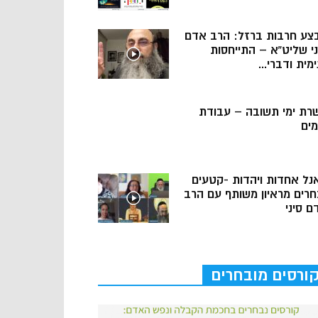
צע חרבות ברזל: הרב אדם
ני שליט”א – התייחסות
מית ודברי...
רת ימי תשובה – עבודת
מים
נל אחדות ויהדות -קטעים
חרים מראיון משותף עם הרב
ם סיני
ורסים מובחרים