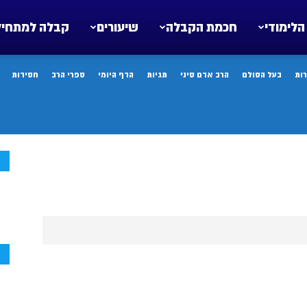
הלימודי
חכמת הקבלה
שיעורים
קבלה למתחיל
ות
בעל הסולם
הרב אדם סיני
תגיות
הדף היומי
ספרי הרב
חסידות
ח
ח