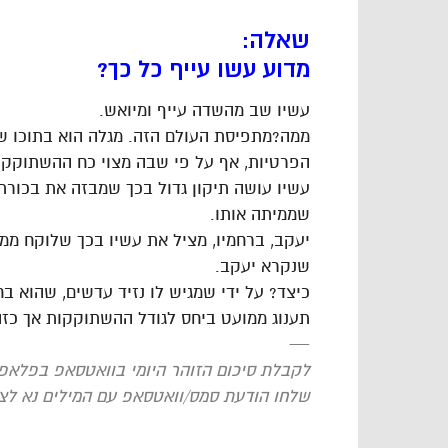
שאלה:
מדוע עשו עייף כל כך?
עשיו שב מהשדה עייף ומיואש.
ממה?מתפיסת העולם הזה. מגלה הוא בתוכו של
הפרטיות, אף על פי שבה מצוי כח ההשתוקקות
עשיו עושה תיקון גדול בכך שמבזה את בכור
שממיתה אותו.
יעקב, ברחמיו, מציל את עשיו בכך שלוקח ממ
שנקרא יעקב.
כיצד? על ידי שמגיש לו נזיד עדשים, שהוא ב
תענוג ממועט ביחס לגודל ההשתוקקות אך כזה
—
לקבלת סיכום הזוהר היומי בוואטסאפ בפלאפו
שלחו הודעת סמס/וואטסאפ עם המילים נא לצרף לסיכום, 