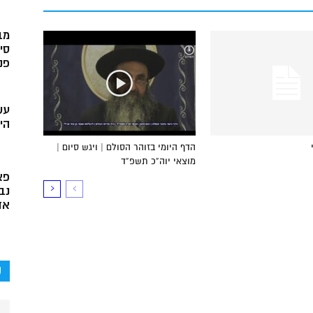
מב
סי
פני
עש
הי
הדף היומי בזוהר הסולם | ויגש סיום |
מוצאי יוה”כ תשפ”ד
פא
נב
אד
ק