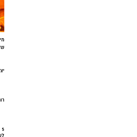
מי
של
יצ
רוח
5
לש