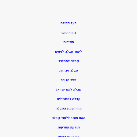
בעל הסולם
הדף היומי
חסידות
ל
ימוד קבלה לנשים
ק
בלה למתחיל
ק
בלה ויהדות
ספר הזוהר
קבלה לעם ישראל
קבלה למתחילים
מהי חכמת הקבלה
האם מותר ללמוד קבלה
תודעה ומודעות
משמעות החיים