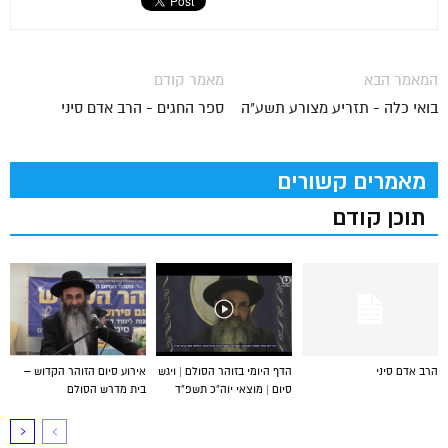
המאמר הבא
מאמר קודם
בואי כלה - תזריע מצורע תשע"ה
ספר החגים - הרב אדם סיני
מאמרים קשורים
תוכן קודם
הרב אדם סיני
הדף היומי בזוהר הסולם | ויגש
אירוע סיום הזוהר הקדוש –
סיום | מוצאי יוה”כ תשפ”ד
בית מדרש הסולם