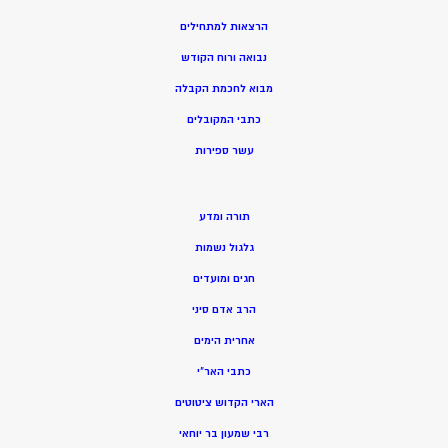
הרצאות למתחילים
נבואה ורוח הקודש
מ
בוא לחכמת הקבלה
כתבי המקובלים
ע
שר ספירות
תורה ומדע
גלגול נשמות
חגים ומועדים
הרב אדם סיני
אחרית הימים
כתבי האר”י
הארי הקדוש ציטוטים
רבי שמעון בר יוחאי