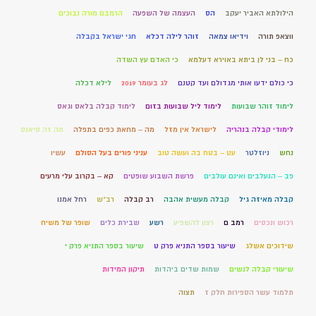
הילולתא האביר יעקב
הס
העצמה של השפעה
הרמבם מורה נבוכים
ווצאפ תורה
וידיאו צמאה
זוהר לילה דכלא
חגי ישראל בקבלה
כח – בני לן ביתא באוירא דעלמא
כי האדם עץ השדה
כי כולם ידעו אותי מגדולם ועד קטנם
לג בעומר 2019
לילא דכלה
לימוד זוהר שבועות
לימוד ליל שבועות בזום
לימוד קבלה בלאס וגאס
לימודי קבלה בנהריה
לישראל אין מזל
מה – מחאת כפים בתפלה
מה זה סיאנס
נחש
ניוזלטר
עט – בטח בה ועשה טוב
עניני פורים בעל הסולם
עשיו
פב – הנעלבים ואינם עולבים
פרשת השבוע שופטים
קא – בקרוב עלי מרעים
קבלה מאיזה גיל
קבלה מעשית אהבה
רב קבלה
רב"ש
רחל אמנו
רכוש ונכסים
רמב ם
רצון להשפיע
רשע
שבירת כלים
שופר של משיח
שידוכים אשלג
שיעור בספר התניא פרק ט
שיעור בספר התניא פרק י
שיעורי קבלה לנשים
שמות שדים ביהדות
תיקון המידות
תלמוד עשר הספירות חלק ז
תצוה