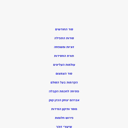
סוד החודשים
סודות התפילה
זוגיות ומשפחה
תורת החסידות
עולמות העליונים
סוד הצמצום
הקדמות בעל הסולם
פתיחה לחכמת הקבלה
אברהם יצחק הכהן קוק
מוסר ותיקון המידות
פירוש חלומות
שיעורי זוהר