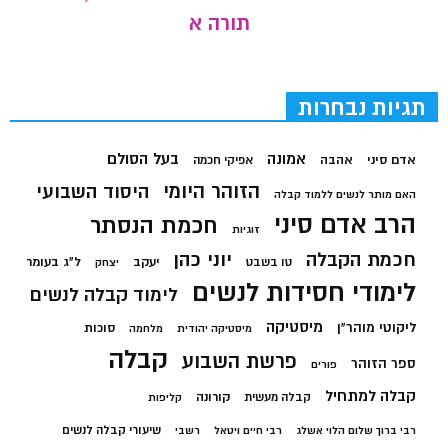
תורה א
תגיות נבחרות
בעל הסולם
אמונה
אדם סיני
אהבה
אפיקי חכמה
הזוהר היומי
היסוד השבועי
האם מותר לנשים ללמוד קבלה
הרב אדם סיני
חכמת הנסתר
זוגיות
חכמת הקבלה
יוני כהן
יעקב
ל"ג בעומר
טו בשבט
יצחק
לימודי חסידות לנשים
לימוד קבלה לנשים
מיסטיקה
ליקוטי מוהר"ן
סוכות
מיסטיקה יהודית
מלחמה
קבלה
פרשת השבוע
ספר הזוהר
פורים
קבלה למתחיל
קורונה
קבלה מעשית
קליפות
שיעורי קבלה לנשים
רבי ברוך שלום הלוי אשלג
רבי חיים ויטאל
רשבי