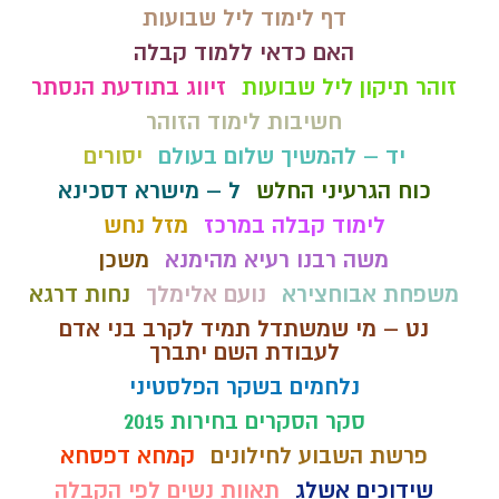
דף לימוד ליל שבועות
האם כדאי ללמוד קבלה
זוהר תיקון ליל שבועות
זיווג בתודעת הנסתר
חשיבות לימוד הזוהר
יד – להמשיך שלום בעולם
יסורים
כוח הגרעיני החלש
ל – מישרא דסכינא
לימוד קבלה במרכז
מזל נחש
משה רבנו רעיא מהימנא
משכן
משפחת אבוחצירא
נועם אלימלך
נחות דרגא
נט – מי שמשתדל תמיד לקרב בני אדם
לעבודת השם יתברך
נלחמים בשקר הפלסטיני
סקר הסקרים בחירות 2015
פרשת השבוע לחילונים
קמחא דפסחא
שידוכים אשלג
תאוות נשים לפי הקבלה