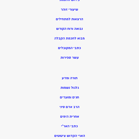
שיעורי זוהר
הרצאות למתחילים
נבואה ורוח הקודש
מ
בוא לחכמת הקבלה
כתבי המקובלים
ע
שר ספירות
תורה ומדע
גלגול נשמות
חגים ומועדים
הרב אדם סיני
אחרית הימים
כתבי האר”י
הארי הקדוש ציטוטים