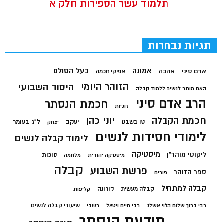
תלמוד עשר הספירות חלק א
תגיות נבחרות
בעל הסולם
אמונה
אדם סיני
אהבה
אפיקי חכמה
הזוהר היומי
היסוד השבועי
האם מותר לנשים ללמוד קבלה
הרב אדם סיני
חכמת הנסתר
זוגיות
חכמת הקבלה
יוני כהן
יעקב
ל"ג בעומר
טו בשבט
יצחק
לימודי חסידות לנשים
לימוד קבלה לנשים
מיסטיקה
ליקוטי מוהר"ן
סוכות
מיסטיקה יהודית
מלחמה
קבלה
פרשת השבוע
ספר הזוהר
פורים
קבלה למתחיל
קורונה
קבלה מעשית
קליפות
שיעורי קבלה לנשים
רבי ברוך שלום הלוי אשלג
רבי חיים ויטאל
רשבי
תודעת הנסתר