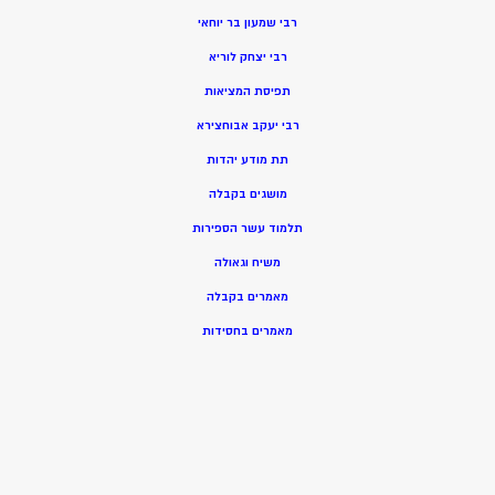
רבי שמעון בר יוחאי
רבי יצחק לוריא
תפיסת המציאות
רבי יעקב אבוחצירא
תת מודע יהדות
מושגים בקבלה
תלמוד עשר הספירות
משיח וגאולה
מאמרים בקבלה
מאמרים בחסידות