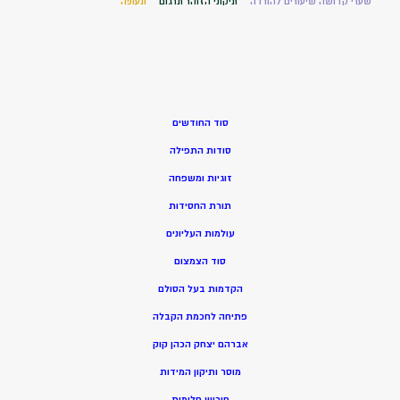
שערי קדושה שיעורים להורדה
תיקוני הזוהר תרגום
תעופה
סוד החודשים
סודות התפילה
זוגיות ומשפחה
תורת החסידות
עולמות העליונים
סוד הצמצום
הקדמות בעל הסולם
פתיחה לחכמת הקבלה
אברהם יצחק הכהן קוק
מוסר ותיקון המידות
פירוש חלומות