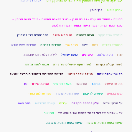
אָנֹכִי יְהוָה אֱלֹהֶיךָ אֲשֶׁר הוֹצֵאתִיךָ מֵאֶרֶץ מִצְרַיִם מִבֵּית עֲבָדִים.
אסתר רבי נחמון
ארבע כוסות
דרך הימין
החיטה - החסד השעורה - גבורה הגפן - כנגד תפארת התאנה - כנגד הנצח הרימון -
כנגד ההוד הזית - כנגד היסוד התמר - כנגד המלכות
הילולת אביר יעקב
הכנה לחנוכה
הר הבית מצגת
הרב יהודה צבי ברנדויין
הרמח"ל כתבים
וירוס
זיווג
חגי תשרי
חסידות בפרשה
חסידות ראש חודש
יתרו
כיסא שלמה
כישופים
כנסת ישראל
לילא דכלא זוהר שבועות
לימוד קבלה בקריות
למה דווקא ירושלים עיר בירה
מבוא לספר הזוהר
מבשרי אחזה אלוה
מגילת אסתר פירוש
מדינות המכירות בירושלים כבירת ישראל
מה זה סיאנס
מוחמד
מולקולה
מעמד הר סיני
מציאת שידוך
נח
נפש בהמית
סימנים לדיבוק
ספר התניא פרק ד
ספר סגולות הארי
על טבעי שדים
עלון בחכמת הקבלה
ערבים
עשרת הדיברות
פסח 2015
צז – אלקים אל דמי לך אל תחרש ואל תשקט אל
קרן אור
שיעור בספר התניא פרק כח
שיעור בספר התניא פרק מה