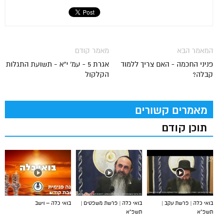
המאמר הבא
מאמר קודם
פניני החכמה - האם צריך ללמוד
אגרת 5 - עמ' י"א - תשועת התגלות
קבלה?
הקלקול
מאמרים קשורים
תוכן קודם
בואי כלה | פרשת עקב |
בואי כלה | פרשת משפטים |
בואי כלה – וישב
תשפ”א
תשפ”א