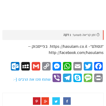
⏱️ זמן קריאה משוער:
1 דקה
“הסולם”- https://hasulam.co.il. בפייסבוק –
http://facebook.com/hasulams
ok.com
MySpace
Gmail
Copy
Messenger
WhatsApp
Email
Twitter
Facebook
Link
Viber
Telegram
Skype
Message
Print
שתפו וזכו את הרבים (-: