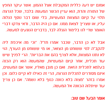
אמנם יש דעה כללית המקובלת אצל ההמון. אשר עיקר החפץ
של התורה והדת, הוא עניין הכשר המעשה בלבד, שכל הנרצה
תלוי על קיום המצוות המעשיות, בלי שום דבר נוסף הנלוה
עליו, או שצריך לצאת ממנו. אם כן היה הדבר, ודאי צדקו דברי
האומר שדי לנו בלימוד הנגלה לבד, בדברים הנוגעים למעשה.
אבל לא כן הדבר, שכבר אמרו חז”ל: “וכי מה איכפת ליה
להקב”ה למי ששוחט מן הצואר, או מי ששוחט מן העורף, הוי
לא נתנו המצוות, אלא לצרף בהם את הבריות”. הרי לפניך שיש
עוד תכלית, אחר קיום המעשיות, שהמעשה הוא רק הכנה
בעלמא לתכלית הזאת. ואם כן מובן מאליו, אשר אם המעשים,
אינם מסודרים לתכלית הנרצה, הרי זה כאילו לא קיים כלום. וכן
אמרו בזהר “מצוה בלא כוונה כגוף בלא נשמה”. אם כן צריך
עוד שיתלוה הכוונה אל המעשה.
אומר הבעל שם טוב: