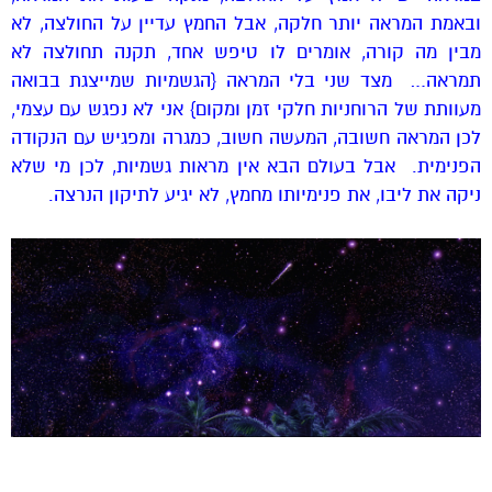
ובאמת המראה יותר חלקה, אבל החמץ עדיין על החולצה, לא
מבין מה קורה, אומרים לו טיפש אחד, תקנה תחולצה לא
תמראה… מצד שני בלי המראה {הגשמיות שמייצגת בבואה
מעוותת של הרוחניות חלקי זמן ומקום} אני לא נפגש עם עצמי,
לכן המראה חשובה, המעשה חשוב, כמגרה ומפגיש עם הנקודה
הפנימית. אבל בעולם הבא אין מראות גשמיות, לכן מי שלא
ניקה את ליבו, את פנימיותו מחמץ, לא יגיע לתיקון הנרצה.