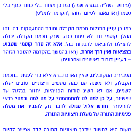
(פירוש השל”ה בגמרא שמה) כמו כן מצווה בלי כוונה כגוף בלי
נשמה{ראו מאמר לסיום הזוהר \הקדמה לתע”ס}
כמו כן עניין התגלות חכמת הקבלה וחובת ההתעסקות בה, זהו
מהלך קוסמי וזה לא סתם ככה, שרק חכמת הקבלה יכולה
להצילנו ולהביאנו לדבקות בה’.
אלא זה סדר קוסמי שטבוע
במציאות ואין דרך אחרת.
{ראו בהמשך בהקדמה להספר הזוהר
– בעניין דורות ראשונים ואחרונים)
מסבירים המקובלים, שאין האדם נברא אלא כדי לעסוק בחכמת
הקבלה, ולא משנה עם כמה מעשים חיצוניים טובים יעלה
לשמים, אם לא השיג סודות הפנימיות, יחזור בגלגול עד
שישיגם,
על כן למה לנו להתמהמה?
על מה למה וכמה?
כדאי
להתעורר.
חודש אלול סגולה לדבר זה, להגביר את מעלה
פנימיות התורה על מעלת חיצוניות התורה.
טעות היא לחשוב שדרך חיצוניות התורה לבד אפשר להיות