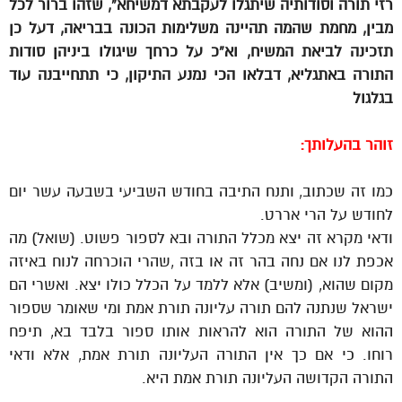
רזי תורה וסודותיה שיתגלו לעקבתא דמשיחא”, שזהו ברור לכל
מבין, מחמת שהמה תהיינה משלימות הכונה בבריאה, דעל כן
תזכינה לביאת המשיח, וא”כ על כרחך שיגולו ביניהן סודות
התורה באתגליא, דבלאו הכי נמנע התיקון, כי תתחייבנה עוד
בגלגול
זוהר בהעלותך:
כמו זה שכתוב, ותנח התיבה בחודש השביעי בשבעה עשר יום
לחודש על הרי אררט.
ודאי מקרא זה יצא מכלל התורה ובא לספור פשוט. (שואל) מה
אכפת לנו אם נחה בהר זה או בזה ,שהרי הוכרחה לנוח באיזה
מקום שהוא, (ומשיב) אלא ללמד על הכלל כולו יצא. ואשרי הם
ישראל שנתנה להם תורה עליונה תורת אמת ומי שאומר שספור
ההוא של התורה הוא להראות אותו ספור בלבד בא, תיפח
רוחו. כי אם כך אין התורה העליונה תורת אמת, אלא ודאי
התורה הקדושה העליונה תורת אמת היא.