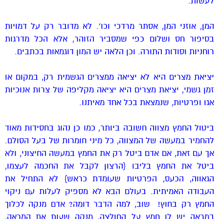
לעשות.
המן, אוזני המן, אסתר מרדכי וכו’. לא מדובר רק על דמויות
בסיפור חס ושלום כפי שמסביר הזוהר, אלא הכל מדרגות
רוחניות וסודות התורה. וכן הלאה יש המון דוגמאות בכתבים.
יציאת מצרים היא לא יציאה ממצרים הגשמית רק, במקום או
זמן גשמי, יציאת מצרים היא יציאה מקליפה של צרות אנוכיות
אגו ופרטיות, שנמצאת בכל אחד מאיתנו.
ביטול החמץ מצווה חשובה ביותר, כמו כן נהוג בחסידות מאוד
להחמיר במעשה של המצווה, כל מיני חומרות של בעל הסולם.
אך עם זאת, אם אדם ביטל רק את החמץ במעשה החיצוני, ולא
ביטל את החמץ בליבו {הרצון לקבל את החכמה לעצמו,
הגאווה, הכעס, הפרטיות שעומדת כראש} לא התחיל את
העבודה האמיתית. בעולם הבא לא מספיק לעלות עם ניקוי
החמץ רק בחוץ! שוב, למה הדבר דומה? אדם מנקה לכלוך
במראה יש לו חמץ על החולצה, מנקה שעות את המראה,