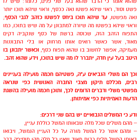
שהוא אומר כי הדבר שהוא בעל שני פנים, כלומר: שיש לו
פשט וסוד, ראוי שיהא פשטו נאה ככסף, וראוי שיהא תוכו יותר
נאה מפשטו,
עד שיהא תוכו ביחס לפשטו כזהב לגבי הכסף
;
וראוי שיהא בפשטו מה שיורה למתבונן על מה שיש בתוכו, כמו
התפוח הזהב הזה, שכוסה ברשת של כסף שנקביה דקים
מאוד, אשר כאשר רואים אותו מרחוק או בלי התבוננות
מעמיקה, אפשר לחשוב בו שהוא תפוח כסף,
וכאשר יתבונן בו
היטב בעל עין חדה, יתברר לו מה שיש בתוכו, וידע שהוא זהב.
וכך הם משלי הנביאים ע”ה, פשטיהם חכמה מועילה בעניינים
רבים, מכללם תיקון מצבי החברה האנושית כפי שנראה
מפשטי משלי ודברים הדומים לכך, ותוכן חכמה מועילה בהשגת
הדעות האמיתיות כפי אמיתותן.
ודע כי המשלים הנבואיים יש בהם שני דרכים:
– מהם משלים שכל מלה שבאותו המשל כוללת עניין,
– ומהם אשר כל המשל מורה על כל העניין הנמשל, ויבואו
באותו המשל מלים רבות מאוד שאין כל מלה מהן מוסיפה דבר