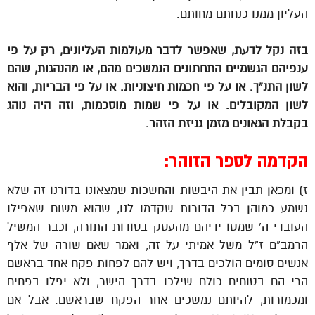
העליון ממנו כנחתם מחותם.
בזה נקל לדעת, שאפשר לדבר מעולמות העליונים, רק על פי
ענפיהם הגשמיים התחתונים הנמשכים מהם, או מהנהגות, שהם
לשון התנ”ך. או על פי חכמות חיצוניות. או על פי הבריות, והוא
לשון המקובלים. או על פי שמות מוסכמות, וזה היה נוהג
בקבלת הגאונים מזמן גניזת הזהר.
הקדמה לספר הזוהר:
ז) ומכאן תבין את היבשות והחשכות שמצאונו בדורנו זה שלא
נשמע כמוהן בכל הדורות שקדמו לנו, שהוא משום שאפילו
העובדי ה’ שמטו ידיהם מהעסק בסודות התורה, וכבר המשיל
הרמב”ם ז”ל משל אמיתי על זה, ואמר שאם שורה של אלף
אנשים סומים הולכים בדרך, ויש להם לפחות פקח אחד בראשם
הרי הם בטוחים כולם שילכו בדרך הישר, ולא יפלו בפחים
ומכמורות, להיותם נמשכים אחר הפקח שבראשם. אבל אם