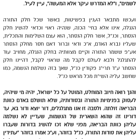
לשמים”, ו”לא המדרש עיקר אלא המעשה”, עיין לעיל.
ועכשו מתבאר הענין בפשיטות, באשר שכל חלק התורה
הנגלה, אינו אלא בחי’ הכנה, שנהיה ראוי וכדאי להשיג חלק
הנסתר, וכנ”ל, אשר חלק הנסתר, הוא עצם השלימות והתכלית,
שעליו נברא האדם, א”כ ודאי וברור דאם חסר מחלק הנסתר
אע”פ ששמר התורה וקיים מצוותיה בחלק הנגלה, מחויב עוד
להתגלגל ולבא לעולם לקבל מה שראוי לקבל, דהיינו חלק
הנסתר ע”ד תרי”ג פקודין כנ”ל, שאך בזה נשלמת הנשמה, כמו
שחשב עליה השי”ת מכל מראש כנ”ל.
והנך רואה חיוב המוחלט, המוטל על כל ישראל, יהיה מי שיהיה,
לעסוק בפנימיות התורה ובסודותיה, שלא תושלם באדם כוונת
הבריאה זולתה. ולסבה זו אנו מתגלגלים, דור יוצא ודור בא, עד
דורינו זה שהוא השארית של הנשמות, שעדיין לא נשלמה
עליהן כוונת הבריאה, מפני שלא זכו להשיג בדורות שעברו
עליהן את סודות התורה, כנ”ל בזוהר, וע”כ אמרו בזוהר “עתידין