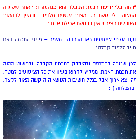
“והנה בלי ידיעת חכמת הקבלה הוא כבהמה
וכו’ אחר שעושה
המצוה בלי טעם רק מצות אנשים מלומדה ודמיין לבהמות
האוכלים חציר שאין בו טעם אכילת אדם.”
ועוד אלפי ציטוטים ראו הרחבה במאמר –
פניני החכמה האם
חייב ללמוד קבלה?
לכן שנזכה להתחזק ולהידבק בחכמת הקבלה, ולפשוט ממנה
את חכמת האמת. ממליץ לקרוא בעיון את כל הציטוטים למטה,
זה יצא ארוך אבל בגלל חשיבות הנושא היה קשה מאוד לקצר.
בהצלחה (-: