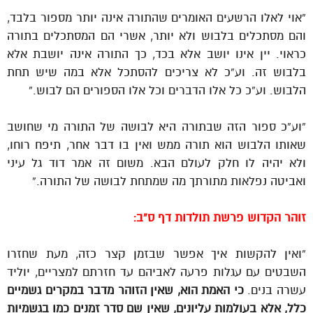
“אוי לאלו הרשעים האומרים שהתורה אינה יותר מספור בלבד,
והם מסתכלים בלבוש ולא יותר, אשרי הם המסתכלים בתורה
כראוי. יין אינו יושב אלא בכד, כך התורה אינה יושבת אלא
בלבוש זה. וע”כ לא צריכים להסתכל אלא במה שיש תחת
הלבוש. וע”כ כל אלו הדברים וכל אלו הספורים הם לבוש.”
“וע”כ ספור הזה שבתורה היא לבושה של התורה מי שחושב
שאותו הלבוש הוא תורה ממש ואין בו דבר אחר, תיפח רוחו,
ולא יהיה לו חלק לעולם הבא. משום זה אמר דוד גל עיני
ואביטה נפלאות מתורתך מה שמתחת לבושה של התורה.”
זוהר הקדוש פרשת תולדות דף ס”ב:
“ואין להקשות איך אפשר שבזמן קצר כזה, מעת שחזרו
השבטים עם עגלות פרעה לאביהם עד חזרתם למצריים, יוליד
עשרה בנים.
כי האמת הוא, שאין הזוהר מדבר במקרים גשמיים
כלל, אלא בעולמות עליונים, שאין שם סדר זמנים כמו בגשמיות