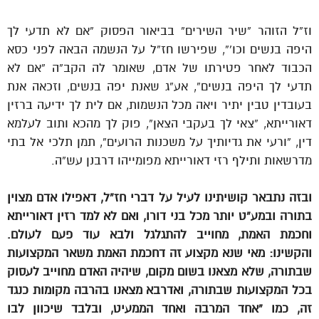
וז”ל הזוהר “שיר השירים” בביאור הפסוק “אם לא תדעי לך
היפה בנשים וכו'”, שפירשו חז”ל על הנשמה הבאה לפני כסא
הכבוד לאחר פטירתו של אדם, שאומר לה הקב”ה “אם לא
תדעי לך היפה בנשים”, אע”ג שאנת יפה בנשים, וזכאה אנת
בעובדין טבין יתיר ויאה מכל הנשמות, אם לית לך ידיעה ברזין
דאורייתא, “צאי לך בעקבי הצאן”, פוק לך מהכא ותוב לעלמא
דין, “ורעי את גדיותיך על משכנות הרועים”, תמן תלכי אל בתי
מדרשאות ותילף רזי דאורייתא מפומייהו דרבנן עש”ה.
ובזה נתבאר קושיתינו לעיל על דברי חז”ל, דאפילו אדם מצוין
בתורה ובמע”ט יותר מכל בני דורו, ואם לא למד רזין דאורייתא
וחכמת האמת, מחוייב להתגלגל ולבא עוד פעם לעולם.
והקשינו: מאי שנא מקצוע זה דחכמת האמת משאר המקצועות
שבתורה, שלא מצאנו בשום מקום, שיהיה האדם מחוייב לעסוק
בכל המקצועות שבתורה, ואדרבא מצאנו בהרבה מקומות כנגד
זה, כמו “אחד המרבה ואחד הממעיט, ובלבד שיכוון לבו