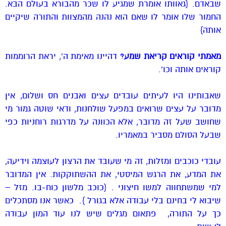
שבאדם. {גאוותו אומרת שמגיע לו שכר מהבורא בעולם הבא.
החמור שלו אומר לו שאם הוא נהנה מהמצוות והתורה שיקיים
אותה}
מאמתי קוראים קריאת שמע?
דהיינו מאימת ה’, יראת הרוממות
קוראים אותה וכו’.
שאבותינו היו לעיתים עובדים עצים ואבנים חס ושלום, אין
מדובר על עצים שרואים במפעל שולחנות, ודאי שוטה גמור מי
שחושב שעל זה מדובר, אלא הכוונה על מדרגות רוחניות כפי
שבעל הסולם מסביר במאמריו.
עובדי כוכבים ומזלות, זה מי שעובד את הרצון לעוצמה וידיעה,
את המדע, את הרגש המיסטי, את ההשתוקקות. אין המדובר
למי שמשתחווה למשו חיצוני . {כוכב מלשון כוח-בו. מזל –
שיבוא לי בחינם בלי עבודה אלא בגורל
}. כאשר אנו מסתכלים
כך על התורה, פתאום מגלים שיש לנו עוד המון עבודה