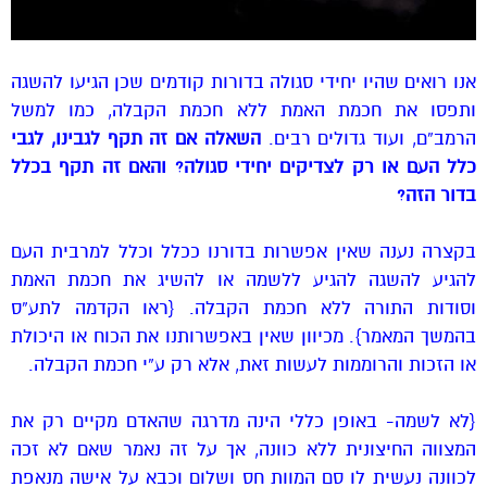
אנו רואים שהיו יחידי סגולה בדורות קודמים שכן הגיעו להשגה
ותפסו את חכמת האמת ללא חכמת הקבלה, כמו למשל
הרמב”ם, ועוד גדולים רבים.
השאלה אם זה תקף לגבינו, לגבי
כלל העם או רק לצדיקים יחידי סגולה? והאם זה תקף בכלל
בדור הזה?
בקצרה נענה שאין אפשרות בדורנו ככלל וכלל למרבית העם
להגיע להשגה להגיע ללשמה או להשיג את חכמת האמת
וסודות התורה ללא חכמת הקבלה. {ראו הקדמה לתע”ס
בהמשך המאמר}. מכיוון שאין באפשרותנו את הכוח או היכולת
או הזכות והרוממות לעשות זאת, אלא רק ע”י חכמת הקבלה.
{לא לשמה- באופן כללי הינה מדרגה שהאדם מקיים רק את
המצווה החיצונית ללא כוונה, אך על זה נאמר שאם לא זכה
לכוונה נעשית לו סם המוות חס ושלום וכבא על אישה מנאפת