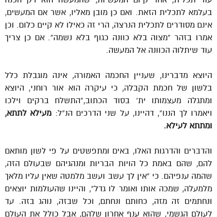
בעלמא לתכלית הזאת. ואם כן מובן מאליו, אשר אם המעשים,
אינם מסודרים לתכלית הנרצה, הרי זה כאילו לא קיים כלום. וכן
אמרו בזהר “מצוה בלא כוונה כגוף בלא נשמה”. אם כן צריך
עוד שיתלוה הכוונה אל המעשה.
היוצא מדברינו, שעניין החכמה האמורה, אינה מוגבלת כלל
בלשון של חכמת הקבלה, כי עיקרה הוא אור רוחני, היוצא
ומתגלה מעצמותו ית’ בסוד הכתוב,”התשלח ברקים וילכו
ויאמרו לך הננו”, דהיינו, על שני הדרכים הנ”ל:
מעילא לתתא,
ומתתא לעילא.
והדברים והדרגות האלו, באים ומתפשטים על פי לשון מותאם
להם, שהם באמת כל הויות הבריות ומנהגיהם שבעולם הזה,
שהמה ענפיהם. כי “אין לך עשב ועשב מלמטה שאין עליו מלאך
מלמעלה, שמכה אותו ואומר לו גדל”, והיינו שהעולמות יוצאים
ונחתמים זה מזה, כחותם ונחתם, וכל שבזה, נוהג בזה. עד
לעולם הגשמי, שהוא ענף אחרון שלהם, אבל כולל את העולם