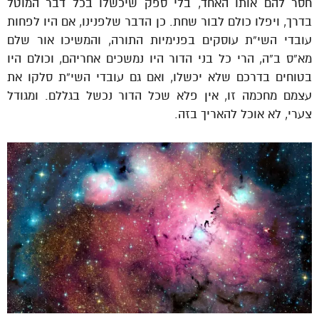
חסר להם אותו האחד, בלי ספק שיכשלו בכל דבר המוטל
בדרך, ויפלו כולם לבור שחת. כן הדבר שלפנינו, אם היו לפחות
עובדי השי”ת עוסקים בפנימיות התורה, והמשיכו אור שלם
מא”ס ב”ה, הרי כל בני הדור היו נמשכים אחריהם, וכולם היו
בטוחים בדרכם שלא יכשלו, ואם גם עובדי השי”ת סלקו את
עצמם מחכמה זו, אין פלא שכל הדור נכשל בגללם. ומגודל
צערי, לא אוכל להאריך בזה.