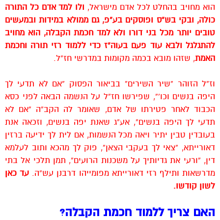
הוא מחויב בהחלט לכל אדם מישראל,
ולו למד אדם כל התורה
כולה, ובקי בש”ס ופוסקים בע”פ, גם ממולא במידות ובמעשים
טובים יותר מכל בני דורו ולא למד חכמת הקבלה, הוא מחויב
להתגלגל ולבא עוד פעם בעוה”ז כדי ללמוד רזי תורה וחכמת
האמת
, שזהו מובא בכמה מקומות במדרשי חז”ל.
וז”ל הזוהר “שיר השירים” בביאור הפסוק “אם לא תדעי לך
היפה בנשים וכו'”, שפירשו חז”ל על הנשמה הבאה לפני כסא
הכבוד לאחר פטירתו של אדם, שאומר לה הקב”ה “אם לא
תדעי לך היפה בנשים”, אע”ג שאנת יפה בנשים, וזכאה אנת
בעובדין טבין יתיר ויאה מכל הנשמות, אם לית לך ידיעה ברזין
דאורייתא, “צאי לך בעקבי הצאן”, פוק לך מהכא ותוב לעלמא
דין, “ורעי את גדיותיך על משכנות הרועים”, תמן תלכי אל בתי
מדרשאות ותילף רזי דאורייתא מפומייהו דרבנן עש”ה.
עד כאן
לשון קודשו.
האם צריך ללמוד חכמת הקבלה?