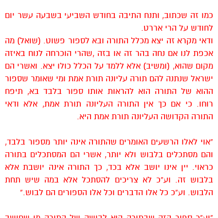
כמו זה שכתוב, ותנח התיבה בחודש השביעי בשבעה עשר יום
לחודש על הרי אררט.
ודאי מקרא זה יצא מכלל התורה ובא לספור פשוט. (שואל) מה
אכפת לנו אם נחה בהר זה או בזה ,שהרי הוכרחה לנוח באיזה
מקום שהוא, (ומשיב) אלא ללמד על הכלל כולו יצא. ואשרי הם
ישראל שנתנה להם תורה עליונה תורת אמת ומי שאומר שספור
ההוא של התורה הוא להראות אותו ספור בלבד בא, תיפח
רוחו. כי אם כך אין התורה העליונה תורת אמת, אלא ודאי
התורה הקדושה העליונה תורת אמת היא.
“אוי לאלו הרשעים האומרים שהתורה אינה יותר מספור בלבד,
והם מסתכלים בלבוש ולא יותר, אשרי הם המסתכלים בתורה
כראוי. יין אינו יושב אלא בכד, כך התורה אינה יושבת אלא
בלבוש זה. וע”כ לא צריכים להסתכל אלא במה שיש תחת
הלבוש. וע”כ כל אלו הדברים וכל אלו הספורים הם לבוש.”
“וע”כ ספור הזה שבתורה היא לבושה של התורה מי שחושב