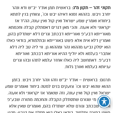
תקוני זהר – תקון מ”ג:
בראשית תמן את”ר יב”ש ודא ונהר
יחרב ויבש. בההוא זמנא דאיהו יבש וכו´, צווחין בנין לתתא
ביחודא ואמרין שמע ישראל ואין קול ואין עונה, הה”ד אז
יקראוני ולא אענה. והכי מאן דגרים דאסתלק קבלה וחכמתא
מאורייתא דבע”פ ואורייתא דבכתב וגרים דלא ישתדלון בהון,
ואמרין דלא אית אלא פשט באורייתא ובתלמודא, בודאי כאלו
הוא יסלק נביעו מההוא נהר ומההוא גן. ווי ליה טב ליה דלא
אתברי בעלמא ולא יוליף ההיא אוריתא דבכתב ואוריתא
דבע”פ. דאתחשב ליה כאלו אחזר עלמא לתהו ובהו וגרים
עניותא בעלמא ואורך גלות.
תרגום: בראשית – את”ר יב”ש וזהו ונהר יחרב ויבש. בזמן
ההוא שהוא יבש וכו´ צועקים בנים למטה ביחוד ואומרים שמע
ישראל ואין קול ואין עונה, וזה שנאמר אז יקראוני ולא אענה.
וזה הוא מי שגורם שתסתלק הקבלה והחכמה מתורה שבע”פ
ותורה שבכתב וגורם שלא ישתדלו בהם, ואומרים שאין אלא
פשט בתורה ותלמוד, בודאי כאלו הוא מסלק את הנביע מהגן