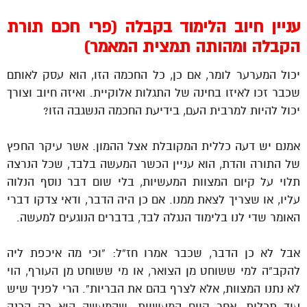
עניין חיוב הלימוד בקבלה (פרי חכם תורת
הקבלה ומהותה תמצית המאמר)
יכול המערער לומר, אם כן, כל החכמה הזו, הוא עסק לאותם
שכבר זכו לאיזו בחינה של התגלות אלוקיית. ואיזה חיוב וצורך
יכול להיות למרבית העם, בידיעת החכמה הנשגבה הזו?
אמנם יש דעה כללית המקובלת אצל ההמון. אשר עיקר החפץ
של התורה והדת, הוא עניין הכשר המעשה בלבד, שכל הנרצה
תלוי על קיום המצוות המעשיות, בלי שום דבר נוסף הנלוה
עליו, או שצריך לצאת ממנו. אם כן היה הדבר, ודאי צדקו דברי
האומר שדי לנו בלימוד הנגלה לבד, בדברים הנוגעים למעשה.
אבל לא כן הדבר, שכבר אמרו חז”ל: “וכי מה איכפת ליה
להקב”ה למי ששוחט מן הצואר, או מי ששוחט מן העורף, הוי
לא נתנו המצוות, אלא לצרף בהם את הבריות”. הרי לפניך שיש
עוד תכלית, אחר קיום המעשיות, שהמעשה הוא רק הכנה