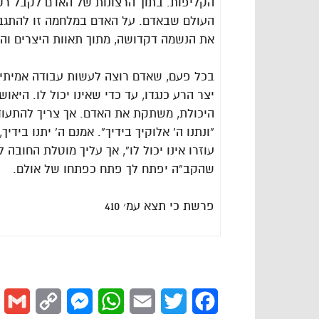
הקליפות. בתוך הרצונות של האדם לקבל רק 
העולם שבאדם. על האדם במלחמה זו להתגבר 
את הנשמה דקדושה, מתוך תאוות היצרים ו
בכל פעם, שאדם רוצה לעשות עבודה אמיתית 
יצר הרע כנגדו, עד כדי שאינו יכול לו. היא
היכולת, משתקת את האדם. אך צריך להתעודד
“ונתנו ה’ אלוקיך בידיך”. אמנם ה’ יתנו בידי
עוזרו אינו יכול לו”, אך עליך מוטלת החוב
שהקב”ה יפתח לך פתח כפתחו של אולם.
פרשת
כי
תצא
עמ׳ 410
l
Copy
Messenger
WhatsApp
Email
Twitter
Facebook