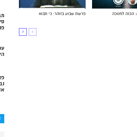
 הכנה לחנוכה
פרשת שבוע בזוהר: כי תבוא
מב
סי
פני
עש
הי
פא
נב
אד
ק