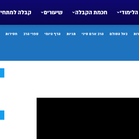
הלימודי
חכמת הקבלה
שיעורים
קבלה למתחיל
ות
בעל הסולם
הרב אדם סיני
תגיות
הדף היומי
ספרי הרב
חסידות
ח
ח