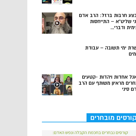
צע חרבות ברזל: הרב אדם
ני שליט”א – התייחסות
מית ודברי...
רת ימי תשובה – עבודת
מים
נל אחדות ויהדות -קטעים
חרים מראיון משותף עם הרב
ם סיני
ורסים מובחרים