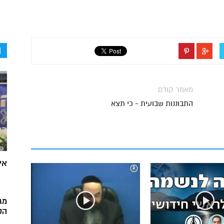
ה
מאמר קודם
התבוננות שבועית - כי תצא
אי
מג
הק