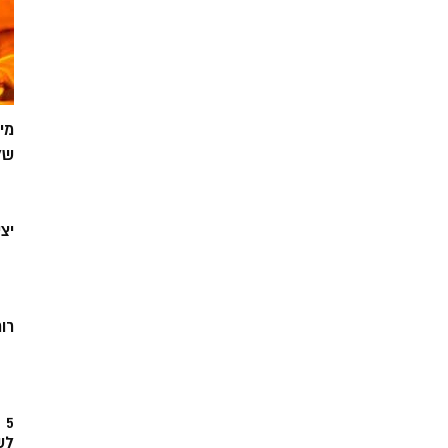
מי
של
יצ
רוח
5
לש