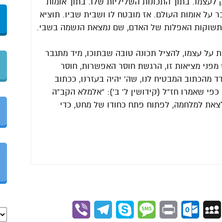
לעצמו. בתוך התכונות השליליות שלו. בתוך אומות
על אומות העולם. אז מובטח לו ושבית שביו. תוציא
התשוקות האפלות של האדם, שם נמצאת הנשמה בשבי.
על עצמו, להציל תכונה טובה שבתוכו, מיד מתגבר
וש מפני מציאות זו, הרגשת חוסר האפשרות, חוסר
 מהכתוב המבטיח לנו, שה’ יהיה בעזרנו, ככתוב
ך, כפי שאמרו חז”ל (קידושין ל’ ב’): “אלמלא הקב”ה
ה לצאת למלחמה, לפתוח פתח כחודו של מחט, כדי
Viber
Telegram
Skype
Message
Outlook.com
Print
MySpace
Gmai