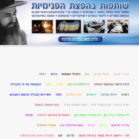
אביר יעקוב
בעלי חורבן
גוף
גלגולי נשמות
גלות
דומה
הדף היומי בתיקוני הזוהר
הילולתא הרבש
המלך
הצל
התאמה על פי הקבלה
ויקרא
וירוס קורונה
וירוסים
זוהר לחגים
חסד
חסידות וקבלה פרשת השבוע
יחיד בדורו - מרן האר"י החי - בעל הסולם זצ"ל
כוח הפועל בנפעל
לֹא תַחְמֹד בֵּית רֵעֶךָ. לֹא תַחְמֹד אֵשֶׁת רֵעֶךָ
מאמרים בתיקוני הזוהר
מגפה
מדריך סיאנס
מהות
נברא
נועם אלימלך ציון
נקודה פנימית
סד – ויאמר ה אל משה בא אל פרעה
סדום
סמ
סעודת ראש חודש תמוז