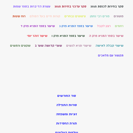
סקר בחירות לכנסת 2015
סקר עדכני בחירות 2015
עשרת הדיברות בספר שמות
פוטונים
פורים רבי נחמן
ציטוטים נבחרים
קורות חיים בעל הסולם
רוח שטות
רחמים
רצון לקבל
שיעור בספר התניא פרק ג
שיעור בספר התניא פרק ד
שיעור בספר התניא פרק ה
שיעור בספר התניא פרק ו
שיעור זוהר יומי
שיעורי קבלה לאישה
שיעורי תניא לנשים
שערי קדושה שער ב
שקצים ורמשים
תקשור עם מלאכים
סוד החודשים
סודות התפילה
זוגיות ומשפחה
תורת החסידות
עולמות העליונים