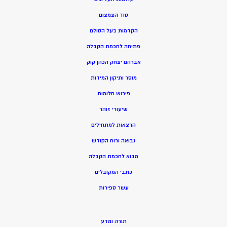
סוד הצמצום
הקדמות בעל הסולם
פתיחה לחכמת הקבלה
אברהם יצחק הכהן קוק
מוסר ותיקון המידות
פירוש חלומות
שיעורי זוהר
הרצאות למתחילים
נבואה ורוח הקודש
מ
בוא לחכמת הקבלה
כתבי המקובלים
ע
שר ספירות
תורה ומדע