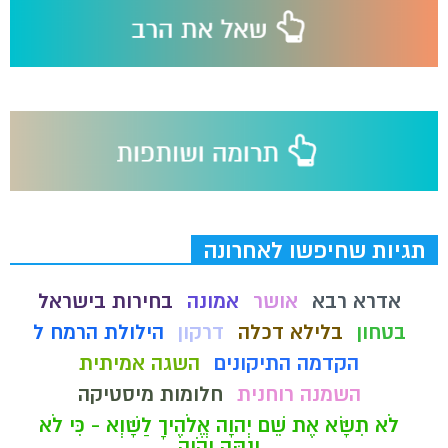
תגיות שחיפשו לאחרונה
אדרא רבא
אושר
אמונה
בחירות בישראל
בטחון
בלילא דכלה
דרקון
הילולת הרמח ל
הקדמה התיקונים
השגה אמיתית
השמנה רוחנית
חלומות מיסטיקה
לֹא תִשָּׂא אֶת שֵׁם יְהוָה אֱלֹהֶיךָ לַשָּׁוְא - כִּי לֹא
יְנַקֶּה יְהֹוָה