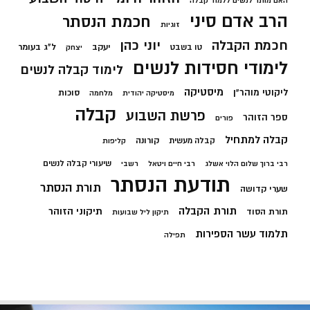
האם מותר לנשים ללמוד קבלה
הרב אדם סיני
חכמת הנסתר
זוגיות
חכמת הקבלה
יוני כהן
יעקב
ל"ג בעומר
טו בשבט
יצחק
לימודי חסידות לנשים
לימוד קבלה לנשים
מיסטיקה
ליקוטי מוהר"ן
סוכות
מיסטיקה יהודית
מלחמה
קבלה
פרשת השבוע
ספר הזוהר
פורים
קבלה למתחיל
קורונה
קבלה מעשית
קליפות
שיעורי קבלה לנשים
רבי ברוך שלום הלוי אשלג
רבי חיים ויטאל
רשבי
תודעת הנסתר
תורת הנסתר
שערי קדושה
תורת הקבלה
תיקוני הזוהר
תורת הסוד
תיקון ליל שבועות
תלמוד עשר הספירות
תפילה