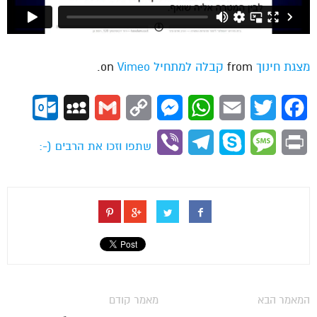
מצגת חינוך
from
קבלה למתחיל
on
Vimeo
.
ok.com
MySpace
Gmail
Copy
Messenger
WhatsApp
Email
Twitter
Facebook
Link
Viber
Telegram
Skype
Message
Print
שתפו וזכו את הרבים (-:
המאמר הבא
מאמר קודם