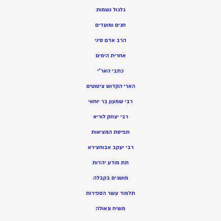
גלגול נשמות
חגים ומועדים
הרב אדם סיני
אחרית הימים
כתבי האר”י
הארי הקדוש ציטוטים
רבי שמעון בר יוחאי
רבי יצחק לוריא
תפיסת המציאות
רבי יעקב אבוחצירא
תת מודע יהדות
מושגים בקבלה
תלמוד עשר הספירות
משיח וגאולה