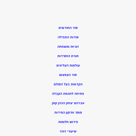
סוד החודשים
סודות התפילה
זוגיות ומשפחה
תורת החסידות
עולמות העליונים
סוד הצמצום
הקדמות בעל הסולם
פתיחה לחכמת הקבלה
אברהם יצחק הכהן קוק
מוסר ותיקון המידות
פירוש חלומות
שיעורי זוהר