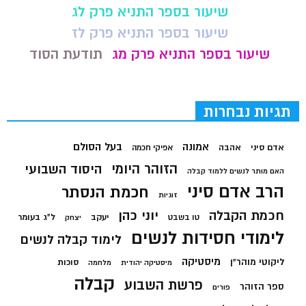
שיעור בספר התניא פרק לג
שיעור בספר התניא פרק לז
שיעור בספר התניא פרק מג
תודעת הסוד
תגיות נבחרות
בעל הסולם
אמונה
אדם סיני
אהבה
אפיקי חכמה
הזוהר היומי
היסוד השבועי
האם מותר לנשים ללמוד קבלה
הרב אדם סיני
חכמת הנסתר
זוגיות
חכמת הקבלה
יוני כהן
יעקב
ל"ג בעומר
טו בשבט
יצחק
לימודי חסידות לנשים
לימוד קבלה לנשים
מיסטיקה
ליקוטי מוהר"ן
סוכות
מיסטיקה יהודית
מלחמה
קבלה
פרשת השבוע
ספר הזוהר
פורים