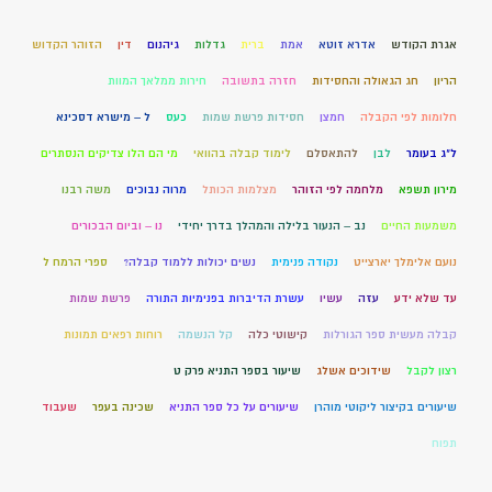
אגרת הקודש
אדרא זוטא
אמת
ברית
גדלות
גיהנום
דין
הזוהר הקדוש
הריון
חג הגאולה והחסידות
חזרה בתשובה
חירות ממלאך המוות
חלומות לפי הקבלה
חמצן
חסידות פרשת שמות
כעס
ל – מישרא דסכינא
ל"ג בעומר
לבן
להתאסלם
לימוד קבלה בהוואי
מי הם הלו צדיקים הנסתרים
מירון תשפא
מלחמה לפי הזוהר
מצלמות הכותל
מרוה נבוכים
משה רבנו
משמעות החיים
נב – הנעור בלילה והמהלך בדרך יחידי
נו – וביום הבכורים
נועם אלימלך יארצייט
נקודה פנימית
נשים יכולות ללמוד קבלה?
ספרי הרמח ל
עד שלא ידע
עזה
עשיו
עשרת הדיברות בפנימיות התורה
פרשת שמות
קבלה מעשית ספר הגורלות
קישוטי כלה
קל הנשמה
רוחות רפאים תמונות
רצון לקבל
שידוכים אשלג
שיעור בספר התניא פרק ט
שיעורים בקיצור ליקוטי מוהרן
שיעורים על כל ספר התניא
שכינה בעפר
שעבוד
תפוח