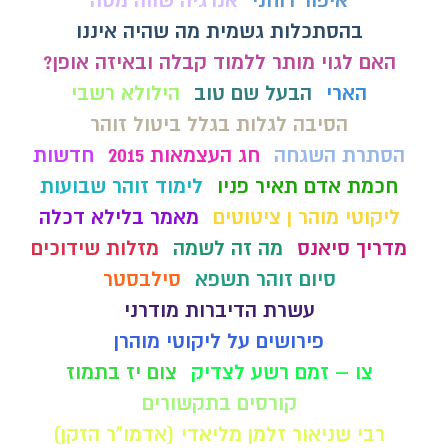
איפור רוחני
אנרגיה שווה מסה
בהסתכלות גשמית מה שהיה איננו
האם לגוי מותר ללמוד קבלה ובאיזה אופן?
הארי
הבעל שם טוב
הילולא רשבי
הסיבה לגלות בגלל ביטול זוהר
הסתרת השגחה
חג העצמאות 2015
חדשות
חכמת אדם תאיר פניו
לימוד זוהר שבועות
ליקוטי מוהר ן ציטוטים
מאמר בלילא דכלה
מדריך סיאנס
מה זה לשמה
מזלות שידוכים
סיום זוהר תשפא
סילבסטר
עשרת הדיברות מודרני
פירושים על ליקוטי מוהרן
צו – זמם רשע לצדיק
צום יז בתמוז
קורסים בתקשורים
רבי שניאור זלמן מליאדי (אדמו"ר הזקן)