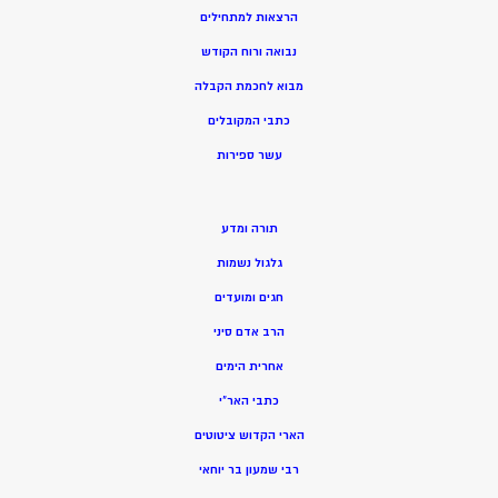
הרצאות למתחילים
נבואה ורוח הקודש
מ
בוא לחכמת הקבלה
כתבי המקובלים
ע
שר ספירות
תורה ומדע
גלגול נשמות
חגים ומועדים
הרב אדם סיני
אחרית הימים
כתבי האר”י
הארי הקדוש ציטוטים
רבי שמעון בר יוחאי