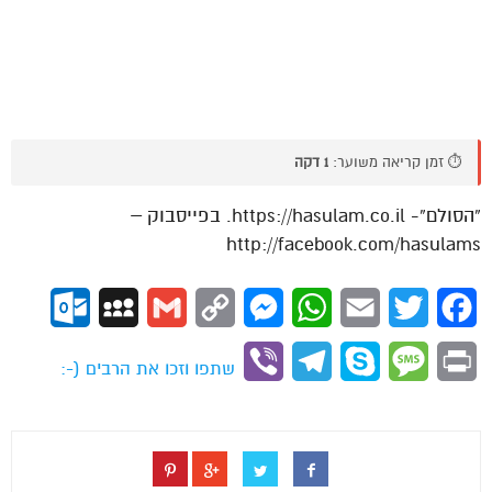
⏱️ זמן קריאה משוער:
1 דקה
“הסולם”- https://hasulam.co.il. בפייסבוק –
http://facebook.com/hasulams
ok.com
MySpace
Gmail
Copy
Messenger
WhatsApp
Email
Twitter
Facebook
Link
Viber
Telegram
Skype
Message
Print
שתפו וזכו את הרבים (-: