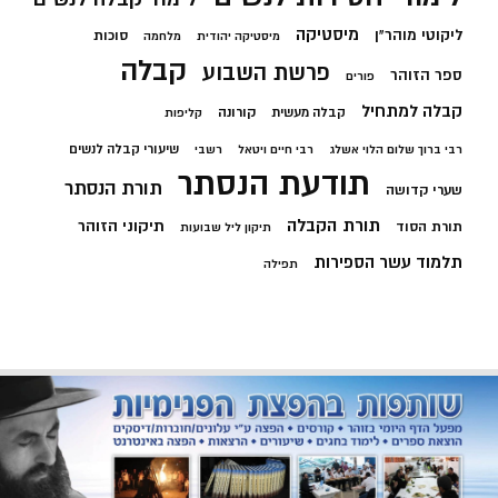
מיסטיקה
ליקוטי מוהר"ן
סוכות
מיסטיקה יהודית
מלחמה
קבלה
פרשת השבוע
ספר הזוהר
פורים
קבלה למתחיל
קורונה
קבלה מעשית
קליפות
שיעורי קבלה לנשים
רבי ברוך שלום הלוי אשלג
רבי חיים ויטאל
רשבי
תודעת הנסתר
תורת הנסתר
שערי קדושה
תורת הקבלה
תיקוני הזוהר
תורת הסוד
תיקון ליל שבועות
תלמוד עשר הספירות
תפילה