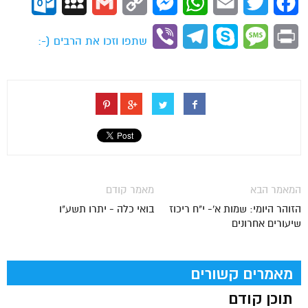
ok.com
MySpace
Gmail
Copy
Messenger
WhatsApp
Email
Twitter
Facebook
Link
Viber
Telegram
Skype
Message
Print
שתפו וזכו את הרבים (-:
המאמר הבא
מאמר קודם
הזוהר היומי: שמות א'- י"ח ריכוז
בואי כלה - יתרו תשע"ו
שיעורים אחרונים
מאמרים קשורים
תוכן קודם