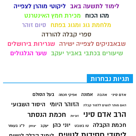
לימוד לתשעה באב
ליקוטי מוהרן לצפייה
מהו הכוח
מכירת חמץ האינטרנט
מלחמת גוג ומגוג בפתח
סיום זוהר
ספרי קבלה להורדה
שבאבניקים לצפייה ישירה
שגרירות בירושלים
שיעורים בכתבי באביר יעקב
שער הגלגולים
תגיות נבחרות
בעל הסולם
אמונה
אדם סיני
אהבה
אפיקי חכמה
הזוהר היומי
היסוד השבועי
האם מותר לנשים ללמוד קבלה
הרב אדם סיני
חכמת הנסתר
זוגיות
חכמת הקבלה
יוני כהן
יעקב
ל"ג בעומר
טו בשבט
יצחק
לימודי חסידות לנשים
לימוד קבלה לנשים