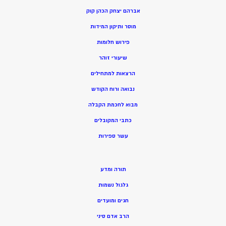
אברהם יצחק הכהן קוק
מוסר ותיקון המידות
פירוש חלומות
שיעורי זוהר
הרצאות למתחילים
נבואה ורוח הקודש
מ
בוא לחכמת הקבלה
כתבי המקובלים
ע
שר ספירות
תורה ומדע
גלגול נשמות
חגים ומועדים
הרב אדם סיני