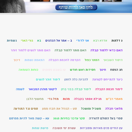
2 דלתות
אדרא רבא
אני לדודי
ב – אמר אל הכהנים
בא
גורי הארי
גשמיות
האם כדאי ללמוד קבלה
האם מותר ללמוד קבלה
האם מותר לנשים ללמוד זוהר
היסוד השבועי
הסתר כפול
הקדמה לחכמת הקבלה
התאמת נשמות
זיכוך
חג הפסח
חינוך
חסידות ראש חודש
טו בשבט פסוקים
כוחות הטומאה
כיצד להתייחס לקורונה
להכינה כלה לחתן
לימוד זוהר לנשים
לימוד חכמת הקבלה
לימוד קבלה בבני ברק
ליקוטי מוהרן המבואר
לשמה
מאמרי רב"ש
מגילת אסתר בקבלה
מהות
מזל גדי
מחשוף הלבן
מלאכי חבלה
משכיל ומושכל
סט – הגוזל את חברו ממון
סמים נגד התודעה
ספרי בעל הסולם להורדה
סקר עדכני בחירות 2015
עא – קשה מאד להיות מפרסם
עץ החיים פנים מאירות ומסבירות
עשרת ימי תשובה
פרשת שמות