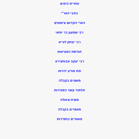
אחרית הימים
כתבי האר”י
הארי הקדוש ציטוטים
רבי שמעון בר יוחאי
רבי יצחק לוריא
תפיסת המציאות
רבי יעקב אבוחצירא
תת מודע יהדות
מושגים בקבלה
תלמוד עשר הספירות
משיח וגאולה
מאמרים בקבלה
מאמרים בחסידות