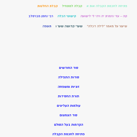
פתיחה לחכמת הקבלה אות א
קבלה למתחיל
קבלת החלטות
קה – עזי וזמרת יה ויהי לי לישועה
קישוטי הכלה
רבי נחמן מברסלב
שיעור על מאמר "לילה דכלה"
שערי קדושה שער ו
תעופה
סוד החודשים
סודות התפילה
זוגיות ומשפחה
תורת החסידות
עולמות העליונים
סוד הצמצום
הקדמות בעל הסולם
פתיחה לחכמת הקבלה