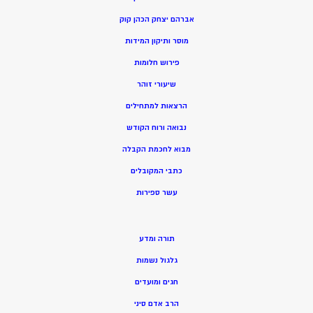
אברהם יצחק הכהן קוק
מוסר ותיקון המידות
פירוש חלומות
שיעורי זוהר
הרצאות למתחילים
נבואה ורוח הקודש
מ
בוא לחכמת הקבלה
כתבי המקובלים
ע
שר ספירות
תורה ומדע
גלגול נשמות
חגים ומועדים
הרב אדם סיני