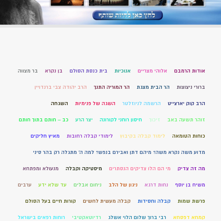
אודות הרמבם
אלוהי מצריים
אנוכיות
בית כנסת הסולם
בן נקרא
בר מצווה
ברורי ניצוצות
הר הבית מצגת
הר המוריה התנך
הרב יהודה צבי ברנדויין
הרב קוק יארצייט
הרשמה לניוזלטר
השגה של פנימיות
השגחה
זוהר תשעה באב
זיכוך
חיסון רוחני לקורונה
יצר הרע
כב – חותם בתוך חותם
כוחות הטומאה
לימוד קבלה בקיבוץ
לימודי קבלה רחובות
מאיץ חליקים
מדוע משה נקרא משה? מיהם דתן ואבירם בנפש? למה ה' מתגלה רק בהר סיני
מה זה צדיק
מי הם הלו צדיקים הנסתרים
מיסטיקה וקבלה
מנעולא ומפתחא
משיח בן יוסף
נחות דרגא
ניגון של הלב
ניחום אבלים
עד שלא ידע
ערבים
פרשת שמות
קבלה וחסידות
קבלה מעשית לחשים
קורות חיים בעל הסולם
קמחא דפסחא
רבי ברוך שלום הלוי אשלג
רדיוטאקטיבי
רוחות רפאים בישראל