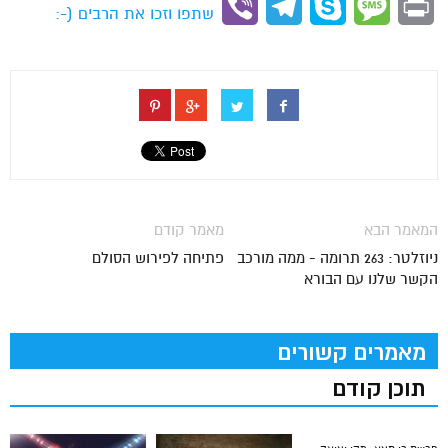
Viber
Telegram
Skype
Message
Print
שתפו וזכו את הרבים (-:
המאמר הבא
מאמר קודם
ניוזלטר: 263 תרומה - ממה מורכב
פתיחה לפירוש הסולם
הקשר שלנו עם הבורא
מאמרים קשורים
תוכן קודם