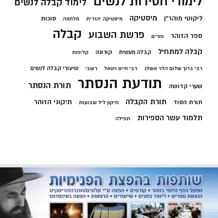
לימודי חסידות לנשים
לימוד קבלה לנשים
מיסטיקה
ליקוטי מוהר"ן
סוכות
מיסטיקה יהודית
מלחמה
קבלה
פרשת השבוע
ספר הזוהר
פורים
קבלה למתחיל
קורונה
קבלה מעשית
קליפות
שיעורי קבלה לנשים
רבי ברוך שלום הלוי אשלג
רבי חיים ויטאל
רשבי
תודעת הנסתר
תורת הנסתר
שערי קדושה
תורת הקבלה
תיקוני הזוהר
תורת הסוד
תיקון ליל שבועות
תלמוד עשר הספירות
תפילה