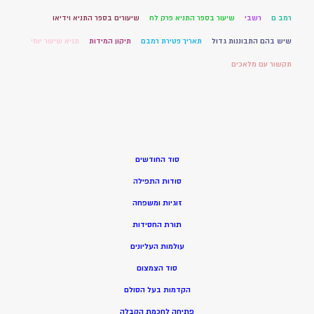
רמב ם
רשבי
שיעור בספר התניא פרק לח
שיעורים בספר התניא וידיאו
שיש בהם התבוננות גדול
תאריך פטירת רמבם
תיקון המידות
תניא שיעור יומי
תקשור עם מלאכים
סוד החודשים
סודות התפילה
זוגיות ומשפחה
תורת החסידות
עולמות העליונים
סוד הצמצום
הקדמות בעל הסולם
פתיחה לחכמת הקבלה