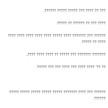
??? ?? ???? ??? ????? ????? ??????.
???? ??? ?? ?????? ?? ?????.
?????? ??? ??????? ???? ????? ???? ???? ???? ???? ????
???? ?? ?????.
??????? ??????? ??? ????? ?? ???? ???? ????,
?? ??’ ???? ???? ??? ???? ??? ??? ?????.
?????? ??? ???? ??????? ????? ????? ????? ????? ?????
??????.