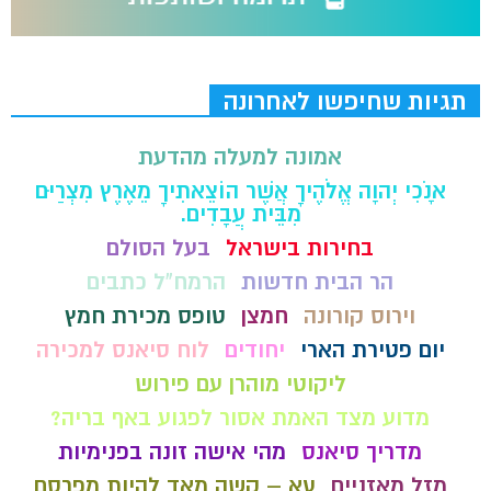
תגיות שחיפשו לאחרונה
אמונה למעלה מהדעת
אָנֹכִי יְהוָה אֱלֹהֶיךָ אֲשֶׁר הוֹצֵאתִיךָ מֵאֶרֶץ מִצְרַיִם
מִבֵּית עֲבָדִים.
בחירות בישראל
בעל הסולם
הר הבית חדשות
הרמח"ל כתבים
וירוס קורונה
חמצן
טופס מכירת חמץ
יום פטירת הארי
יחודים
לוח סיאנס למכירה
ליקוטי מוהרן עם פירוש
מדוע מצד האמת אסור לפגוע באף בריה?
מדריך סיאנס
מהי אישה זונה בפנימיות
מזל מאזניים
עא – קשה מאד להיות מפרסם