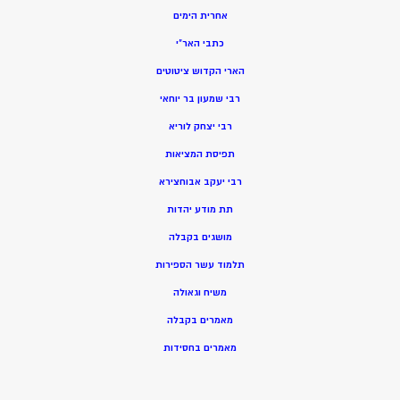
אחרית הימים
כתבי האר”י
הארי הקדוש ציטוטים
רבי שמעון בר יוחאי
רבי יצחק לוריא
תפיסת המציאות
רבי יעקב אבוחצירא
תת מודע יהדות
מושגים בקבלה
תלמוד עשר הספירות
משיח וגאולה
מאמרים בקבלה
מאמרים בחסידות