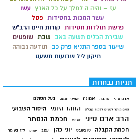
עז – והיה ה למלך על כל הארץ
עשו
עשר המכות בחסידות
פסל
פרשת תולדות חסידות
קורות חיים הרב"ש
שבירת הכלים תשעה באב
שבת
שופטים
שיעור בספר התניא פרק כב
תודעה גבוהה
תיקון ליל שבועות תשעט
תגיות נבחרות
בעל הסולם
אמונה
אדם סיני
אהבה
אפיקי חכמה
הזוהר היומי
היסוד השבועי
האם מותר לנשים ללמוד קבלה
הרב אדם סיני
חכמת הנסתר
זוגיות
חכמת הקבלה
יוני כהן
יעקב
ל"ג בעומר
טו בשבט
יצחק