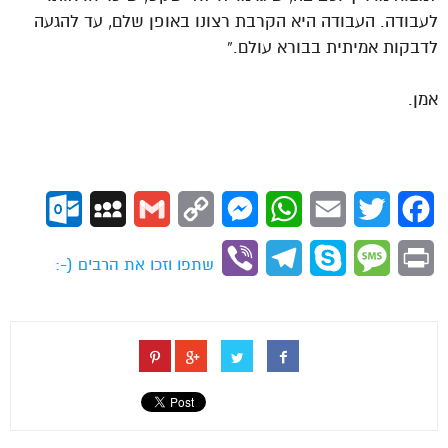
לעבודה. העבודה היא הקרבת רצונו באופן שלם, עד להגעה
לדבקות אמיתית בבורא עולם.”
אמן.
ok.com
MySpace
Gmail
Copy
Messenger
WhatsApp
Email
Twitter
Facebook
Link
Viber
Telegram
Skype
Message
Print
שתפו וזכו את הרבים (-: