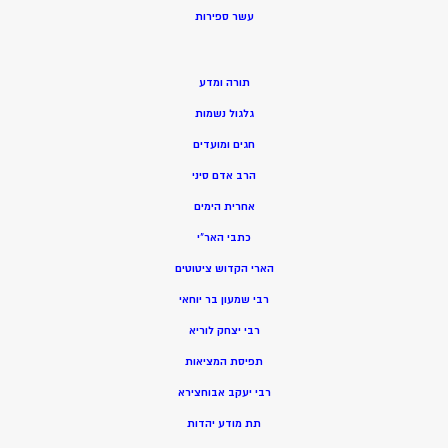
ע
שר ספירות
תורה ומדע
גלגול נשמות
חגים ומועדים
הרב אדם סיני
אחרית הימים
כתבי האר”י
הארי הקדוש ציטוטים
רבי שמעון בר יוחאי
רבי יצחק לוריא
תפיסת המציאות
רבי יעקב אבוחצירא
תת מודע יהדות