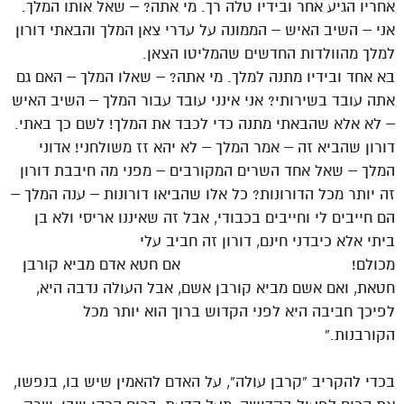
אחריו הגיע אחר ובידיו טלה רך. מי אתה? – שאל אותו המלך.
אני – השיב האיש – הממונה על עדרי צאן המלך והבאתי דורון
למלך מהוולדות החדשים שהמליטו הצאן.
בא אחד ובידיו מתנה למלך. מי אתה? – שאלו המלך – האם גם
אתה עובד בשירותי? אני אינני עובד עבור המלך – השיב האיש
– לא אלא שהבאתי מתנה כדי לכבד את המלך! לשם כך באתי.
דורון שהביא זה – אמר המלך – לא יהא זז משולחני! אדוני
המלך – שאל אחד השרים המקורבים – מפני מה חיבבת דורון
זה יותר מכל הדורונות? כל אלו שהביאו דורונות – ענה המלך –
הם חייבים לי וחייבים בכבודי, אבל זה שאיננו אריסי ולא בן
ביתי אלא כיבדני חינם, דורון זה חביב עלי
מכולם! אם חטא אדם מביא קורבן
חטאת, ואם אשם מביא קורבן אשם, אבל העולה נדבה היא,
לפיכך חביבה היא לפני הקדוש ברוך הוא יותר מכל
הקורבנות.”
בכדי להקריב “קרבן עולה”, על האדם להאמין שיש בו, בנפשו,