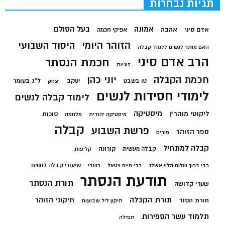
תגיות נבחרות
בעל הסולם
אמונה
אדם סיני
אהבה
אפיקי חכמה
הזוהר היומי
היסוד השבועי
האם מותר לנשים ללמוד קבלה
הרב אדם סיני
חכמת הנסתר
זוגיות
חכמת הקבלה
יוני כהן
יעקב
ל"ג בעומר
טו בשבט
יצחק
לימודי חסידות לנשים
לימוד קבלה לנשים
מיסטיקה
ליקוטי מוהר"ן
סוכות
מיסטיקה יהודית
מלחמה
קבלה
פרשת השבוע
ספר הזוהר
פורים
קבלה למתחיל
קורונה
קבלה מעשית
קליפות
שיעורי קבלה לנשים
רבי ברוך שלום הלוי אשלג
רבי חיים ויטאל
רשבי
תודעת הנסתר
תורת הנסתר
שערי קדושה
תורת הקבלה
תיקוני הזוהר
תורת הסוד
תיקון ליל שבועות
תלמוד עשר הספירות
תפילה