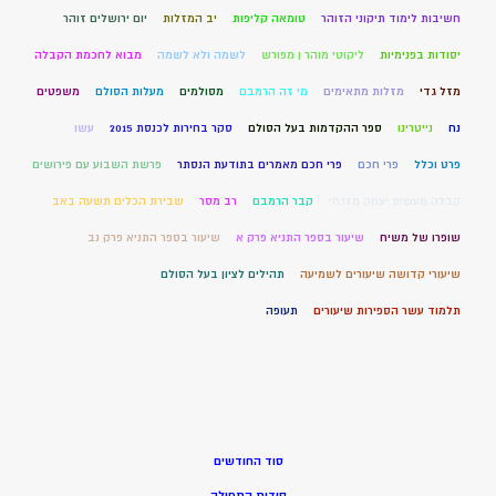
חשיבות לימוד תיקוני הזוהר
טומאה קליפות
יב המזלות
יום ירושלים זוהר
יסודות בפנימיות
ליקוטי מוהר ן מפורש
לשמה ולא לשמה
מבוא לחכמת הקבלה
מזל גדי
מזלות מתאימים
מי זה הרמבם
מסולמים
מעלות הסולם
משפטים
נח
נייטרינו
ספר ההקדמות בעל הסולם
סקר בחירות לכנסת 2015
עשו
פרט וכלל
פרי חכם
פרי חכם מאמרים בתודעת הנסתר
פרשת השבוע עם פירושים
קבלה מעשית יצחק מזרחי
קבר הרמבם
רב מסר
שבירת הכלים תשעה באב
שופרו של משיח
שיעור בספר התניא פרק א
שיעור בספר התניא פרק נב
שיעורי קדושה שיעורים לשמיעה
תהילים לציון בעל הסולם
תלמוד עשר הספירות שיעורים
תעופה
סוד החודשים
סודות התפילה