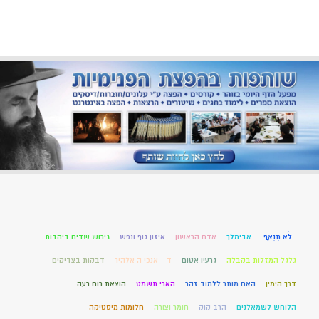
. לֹא תִנְאָף.
אבימלך
אדם הראשון
איזון גוף ונפש
גירוש שדים ביהדות
גלגל המזלות בקבלה
גרעין אטום
ד – אנכי ה אלהיך
דבקות בצדיקים
דרך הימין
האם מותר ללמוד זהר
הארי תשמט
הוצאת רוח רעה
הלוחש לשמאלנים
הרב קוק
חומר וצורה
חלומות מיסטיקה