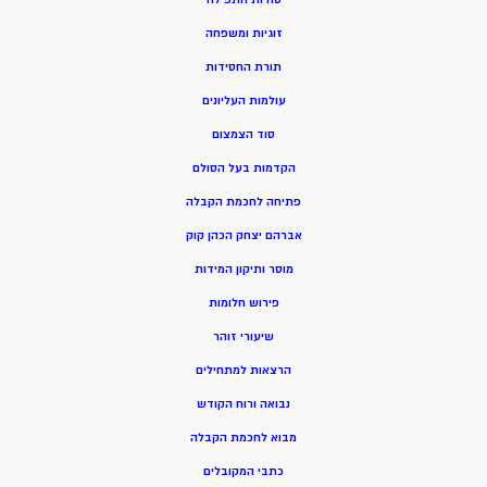
זוגיות ומשפחה
תורת החסידות
עולמות העליונים
סוד הצמצום
הקדמות בעל הסולם
פתיחה לחכמת הקבלה
אברהם יצחק הכהן קוק
מוסר ותיקון המידות
פירוש חלומות
שיעורי זוהר
הרצאות למתחילים
נבואה ורוח הקודש
מ
בוא לחכמת הקבלה
כתבי המקובלים