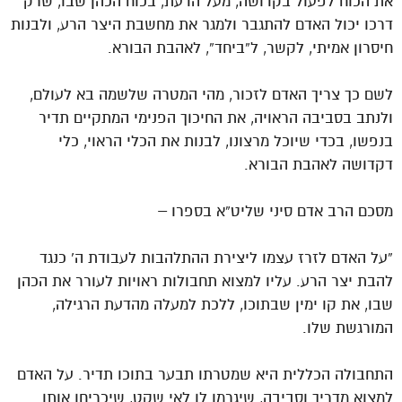
את הכוח לפעול בקדושה, מעל הדעת, בכוח הכהן שבו, שרק
דרכו יכול האדם להתגבר ולמגר את מחשבת היצר הרע, ולבנות
חיסרון אמיתי, לקשר, ל”ביחד”, לאהבת הבורא.
לשם כך צריך האדם לזכור, מהי המטרה שלשמה בא לעולם,
ולנתב בסביבה הראויה, את החיכוך הפנימי המתקיים תדיר
בנפשו, בכדי שיוכל מרצונו, לבנות את הכלי הראוי, כלי
דקדושה לאהבת הבורא.
מסכם הרב אדם סיני שליט”א בספרו –
“על האדם לזרז עצמו ליצירת ההתלהבות לעבודת ה’ כנגד
להבת יצר הרע. עליו למצוא תחבולות ראויות לעורר את הכהן
שבו, את קו ימין שבתוכו, ללכת למעלה מהדעת הרגילה,
המורגשת שלו.
התחבולה הכללית היא שמטרתו תבער בתוכו תדיר. על האדם
למצוא מדריך וסביבה, שיגרמו לו לאי שקט, שיכריחו אותו