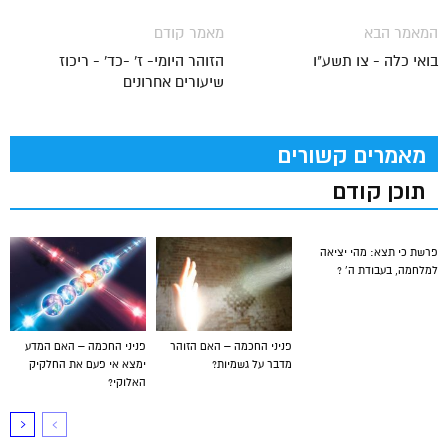
המאמר הבא
מאמר קודם
בואי כלה - צו תשע"ו
הזוהר היומי- ז' -כד' - ריכוז
שיעורים אחרונים
מאמרים קשורים
תוכן קודם
פרשת כי תצא: מהי יציאה
למלחמה, בעבודת ה’ ?
פניני החכמה – האם הזוהר
פניני החכמה – האם המדע
מדבר על גשמיות?
ימצא אי פעם את החלקיק
האלוקי?