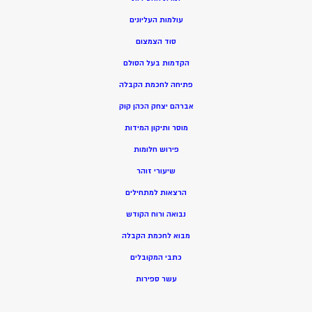
עולמות העליונים
סוד הצמצום
הקדמות בעל הסולם
פתיחה לחכמת הקבלה
אברהם יצחק הכהן קוק
מוסר ותיקון המידות
פירוש חלומות
שיעורי זוהר
הרצאות למתחילים
נבואה ורוח הקודש
מ
בוא לחכמת הקבלה
כתבי המקובלים
ע
שר ספירות