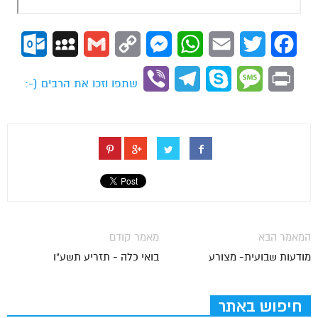
.com
MySpace
Gmail
Copy
Messenger
WhatsApp
Email
Twitter
Facebook
Link
Viber
Telegram
Skype
Message
Print
שתפו וזכו את הרבים (-:
המאמר הבא
מאמר קודם
מודעות שבועית- מצורע
בואי כלה - תזריע תשע"ו
חיפוש באתר