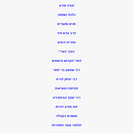
תורה ומדע
גלגול נשמות
חגים ומועדים
הרב אדם סיני
אחרית הימים
כתבי האר”י
הארי הקדוש ציטוטים
רבי שמעון בר יוחאי
רבי יצחק לוריא
תפיסת המציאות
רבי יעקב אבוחצירא
תת מודע יהדות
מושגים בקבלה
תלמוד עשר הספירות