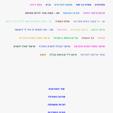
מסולמים
משיח בן יוסף
מתנות לאביונים
נביא
נחות דרגא
סיכום תיקוני הזוהר
סמים השפעות
עא – קשה מאד להיות מפרסם
עג – כי תעבר במים אתך אני
עולם העשיה
פז – תכף כשאדם רוצה לילך בדרך הישר
פרעה הרשע
פרשת משפטים
ציון הארי
קה – עזי וזמרת יה ויהי לי לישועה
קורונה
קל הנשמה
שדים ורוחות בישראל
שיעור בספר התניא פרק לא
שיעור בספר התניא פרק מב
שיעורי קבלה לנשים במרכז
שיעורי תורה לנשים
שערי קדושה לקריאה
תיקון ליל שבועות קבלה
תענוג
סוד החודשים
סודות התפילה
זוגיות ומשפחה
תורת החסידות