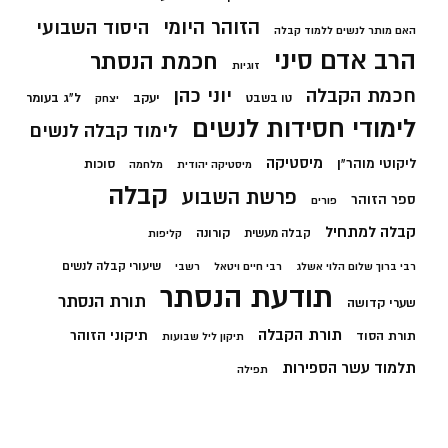
הזוהר היומי
היסוד השבועי
האם מותר לנשים ללמוד קבלה
הרב אדם סיני
חכמת הנסתר
זוגיות
חכמת הקבלה
יוני כהן
יעקב
ל"ג בעומר
טו בשבט
יצחק
לימודי חסידות לנשים
לימוד קבלה לנשים
מיסטיקה
ליקוטי מוהר"ן
סוכות
מיסטיקה יהודית
מלחמה
קבלה
פרשת השבוע
ספר הזוהר
פורים
קבלה למתחיל
קורונה
קבלה מעשית
קליפות
שיעורי קבלה לנשים
רבי ברוך שלום הלוי אשלג
רבי חיים ויטאל
רשבי
תודעת הנסתר
תורת הנסתר
שערי קדושה
תורת הקבלה
תיקוני הזוהר
תורת הסוד
תיקון ליל שבועות
תלמוד עשר הספירות
תפילה