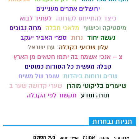
ירושלים אתרים מעניינים
כיצד להתייחס לקורונה
לעתיד לבוא
מיסטיקה וכישוף
מלאכי חבלה
מרוה נבוכים
נעשה יחוד
נרות
ספרי האביר יעקב
עלון שבועי בקבלה
עם ישראל
צ – אנכי אשמח בה יתמו חטאים מן הארץ
קבלה מעשית כל הסודות כמוסים
שדים ורוחות ביהדות
שופר של משיח
שיעורים בליקוטי מוהרן
שערי קדושה שער ב
תורה ומדע
תקשור לפי הקבלה
תגיות נבחרות
בעל הסולם
אמונה
אדם סיני
אהבה
אפיקי חכמה