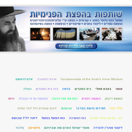
Fundamentals of the Torah’s Inner Wisdom
אגרת התשובה
אדם הראשון
אושר
באבא סאלי
בית המקדש
בנימין
בנין בית המקדש
גאולה
הוצאת דיבוק
העצמה רוחנית
הקדמת ספר הזוהר
התאמה על פי הקבלה
וירוס
חללי צהל
חסידות פרשת במדבר
טבעונות
ילבש שחורים וילך לעיר אחרת
כא – עתיקא טמיר וסתים
כוח המשיכה
כוח הפועל בנפעל
לימוד לליל שבועות
ליקוטי מוהר"ן להורדה
מועדי ישראל האדם ומה שביניהם
מיסטיקה
מלכוד