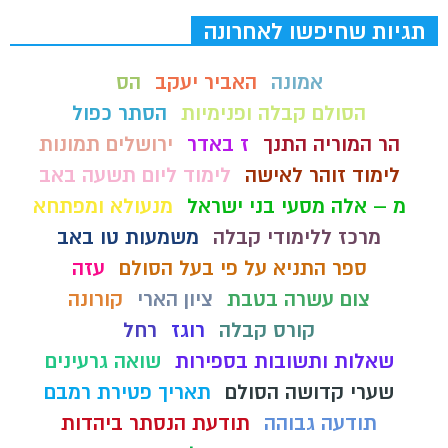
תגיות שחיפשו לאחרונה
אמונה
האביר יעקב
הס
הסולם קבלה ופנימיות
הסתר כפול
הר המוריה התנך
ז באדר
ירושלים תמונות
לימוד זוהר לאישה
לימוד ליום תשעה באב
מ – אלה מסעי בני ישראל
מנעולא ומפתחא
מרכז ללימודי קבלה
משמעות טו באב
ספר התניא על פי בעל הסולם
עזה
צום עשרה בטבת
ציון הארי
קורונה
קורס קבלה
רוגז
רחל
שאלות ותשובות בספירות
שואה גרעינים
שערי קדושה הסולם
תאריך פטירת רמבם
תודעה גבוהה
תודעת הנסתר ביהדות