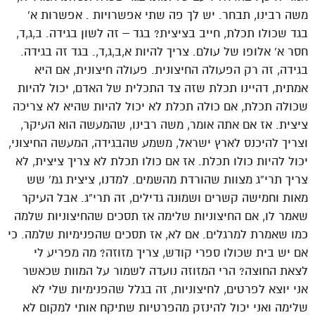
משה רבינו, תבחר. יש לך פה שתי אפשרויות . אפשרות א’
בגד שכולו תכלת, חייב בציצית? בגד – זה לשון בגידה. ב,ג,ד,
חסר א’ אלופו של עולם. צריך להיות א,ב,ג,ד,. בגד זה בגידה.
בגידה, זה רק הפעולה החיצונית. פעולה חיצונית, אם היא
אמתית, דהיינו תכלת שזה צד התכלית של האדם, יכול להיות
שכולה תכלת, אם כולה תכלת לא יכול להיות שהיא לא צריכה
ציצית. אז אם אתה אומר, משה רבינו, שהמעשה הוא העיקר,
וצריך להיכנס לארץ ישראל, משמע שהבגידה, המעשה החיצוני,
יכול להיות כולו תכלת. אז אם כולו תכלת לא צריך ציצית, לא
צריך תרי”ג מצוות שהורדת מהשמים. למדנו, ציצית גמ’ שש
מאות וחמישה קשרים ושמונה גדילים, זה תרי”ג. אבל העיקר
שאמר לו, אם החיצוניות שלימה אז תסכים שהחיצוניות שלמה
כמו שאמרת למרגלים. אם לא, אז תסכים שהפנימיות שלמה. כי
אם יש בית שכולו ספרי קודש, צריך מזוזה? מה מפריע לי
לצאת החוצה? הרי המזוזה נועדה לשמור על המוות שכאשר
אני יוצא לפרטים, לחיצוניות, זה בגלל שהפנימיות שלי לא
שלימה ואני יכול להינזק מהפרטיות שתיקח אותי למקום לא