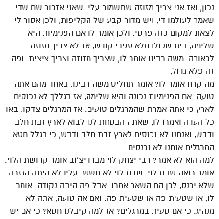
נכון, ואז אני צריך מזוזה שתשמור עלי. שאני אזכור שם שדי
שאמר לעולמו די, ויש מדור קבע של הקליפות, ולכן אסור לי
לצאת למקום כזה פרטי. ולכן אומר לו אם הפנימיות היא
שלימה, בית שכולו מלא ספרי קודש, אז לא צריך מזוזה
לכאורה. משה רבינו אומר לו, שצריך מזוזה וצריך ציצית. ופה
זה פלא גדול,
מה קרח אומר לו? אומר תחליט משה רבינו. באחד מהם אתה
טועה. אם הפנימיות נכונה והיא שלימה, אז בגללך לא נכנסים
לארץ כי אתה אמרת שהמרגלים טועים. אז המרגלים צדקו. באו
כל העדה ואמרו לו, שאתה הבטחת לנו לבוא לארץ זבת חלב
ודבש, ואנחנו לא נכנסים לארץ זבת חלב ודבש, כי בגלל חטא
המרגלים אנחנו לא נכנסים.
למה הוא לא אמר? רבי יצחק לוי מברדיצ’וב אומר קדושת הלוי.
אומר רואה שבט לוי. שבט לוי לא חשש. עליו לא היתה הגזרה
שלא יכנס, לכן הם השאר אמרו. אבל פה היתה נקודה. אומר
לו, או שטעית פה או שטעית פה. ואם אה טועה, אתה לא
מנהיג. כי אם טעית במרגלים? אז למה קיבלנו חטא? כי אם יש