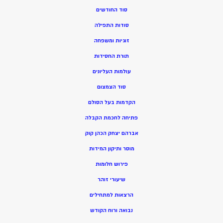
סוד החודשים
סודות התפילה
זוגיות ומשפחה
תורת החסידות
עולמות העליונים
סוד הצמצום
הקדמות בעל הסולם
פתיחה לחכמת הקבלה
אברהם יצחק הכהן קוק
מוסר ותיקון המידות
פירוש חלומות
שיעורי זוהר
הרצאות למתחילים
נבואה ורוח הקודש