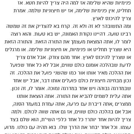
פנימיות שהיא שלימה אז למה היה צריך להיות חטא. אז
תחליט, אין פנימיות שלימה, אז יש חיצוניות שלמה. אמרת
צריך להיכנס לארץ.
ומה התשובה? לא זה ולא זה. קרח בא להצדיק את זה שמשה
רבינו טועה. דהיינו נקודת האמונה, יש בא טעות. והוא רוצה
לומר לו, אתה המצאת מעצמך את התורה הזאת. והתורה הזאת
היא שצריך תחליט או פנימיות, או חיצוניות שלימה. או מרגלים
או שצריך להיכנס לארץ. אחד מהם צודק. אבל אדם צריך
לדעת שבהלכה אומנם כולם שווים, אבל לא כל אחד שפועל
את ההלכה מאיר אותו אור כמו שהשני פועל את ההלכה. זה
נכון מבחינה חיצונית כולם פועלים אותו דבר, אבל יש אחד
שבמדרגה גבוהה ויש אחד במדרגה נמוכה. אומר לו, זה נכון.
אתה עלית לשמים להביא את התורה. אתה הוצאת אותנו
ממצרים ,אתה דיברת עם פרעה, אתה עמדת במעמד הסנה,
אבל אם בהלכה כולם שווים, אז גם אתה שווה לכולם. ולמה
צריך להיות אחד יותר? כל אחד כלפי השי”ת, הוא שלם בצד
עצמו. וכל אחד יבחר את הדרך שלו. בוא תהיה עם כולנו. מדוע