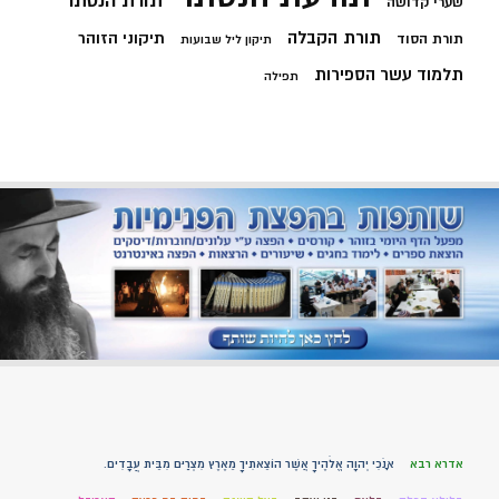
תורת הנסתר
שערי קדושה
תורת הקבלה
תיקוני הזוהר
תורת הסוד
תיקון ליל שבועות
תלמוד עשר הספירות
תפילה
אדרא רבא
אָנֹכִי יְהוָה אֱלֹהֶיךָ אֲשֶׁר הוֹצֵאתִיךָ מֵאֶרֶץ מִצְרַיִם מִבֵּית עֲבָדִים.