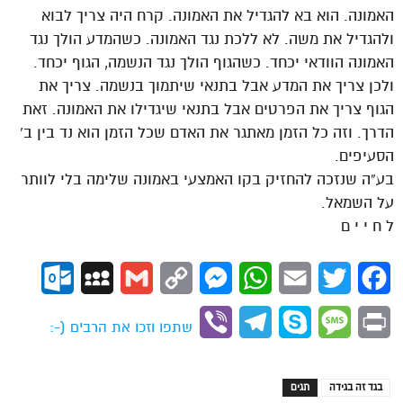
האמונה. הוא בא להגדיל את האמונה. קרח היה צריך לבוא
ולהגדיל את משה. לא ללכת נגד האמונה. כשהמדע הולך נגד
האמונה הוודאי יכחד. כשהגוף הולך נגד הנשמה, הגוף יכחד.
ולכן צריך את המדע אבל בתנאי שיתמוך בנשמה. צריך את
הגוף צריך את הפרטים אבל בתנאי שיגדילו את האמונה. זאת
הדרך. וזה כל הזמן מאתגר את האדם שכל הזמן הוא נד בין ב’
הסעיפים.
בע”ה שנזכה להחזיק בקו האמצעי באמונה שלימה בלי לוותר
על השמאל.
ל ח י י ם
ok.com
MySpace
Gmail
Copy
Messenger
WhatsApp
Email
Twitter
Facebook
Link
Viber
Telegram
Skype
Message
Print
שתפו וזכו את הרבים (-:
בגד זה בגידה
תגים