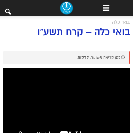
בואי כלה
בואי כלה – קרח תשע"ו
⏱️ זמן קריאה משוער:
7 דקות