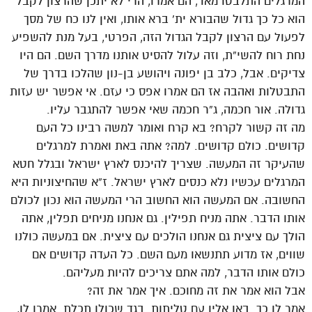
המרגלים התלבטו מאד, הם אמרו, הרי לא יתכן שהרצון לקבל
הוא כל כך גדול שהבורא ית’ ברא אותו, ואין לנו כח של מסך
לפעול עם הרצון לקבל הגדול הזה, הפרטי, בעל מנת להשפיע
נחת רוח להשי”ת, וזה עלול להסיט אותנו מדרך השם. הם היו
צדיקים. אבל, כלב בן יפונה ויהושע בן-נון שהלכו בדרך של
התבטלות ואהבה אז הם אמרו אפס כי עזם. אי אפשר יש עזות
גדולה. אור חכמה, ג”ר חכמה שאי אפשר להתגבר עליו.
מה זה קשור לקרח? בא קרח ואומר למשה רבינו כל העם
קדושים. כולם קדושים. למה? אתה באת ואמרת למרגלים
שהעיקר זה המעשה. שצריך להיכנס לארץ ישראל ובגלל חטא
המרגלים עכשיו נלא כנסים לארץ ישראל. ז”א שהחיצוניות היא
החשובה. אם המעשה הוא החשוב הרי המעשה הוא נכון לכולם
אותו הדבר. אתה מניח תפילין. גם אנחנו מניחים תפלין, אתה
הולך עם ציצית גם אנחנו הולכים עם ציצית. אם במעשה כולנו
שווים, אז מדוע תתנשאו מעם השם. כל העדה קדושים אם
כולם אותו הדבר, למה אתם צריכים להיות מעליהם.
אבל הוא אמר את זה מחוכם. איך אמר את זה?
אמר לו כך. באו אליו עם טליתות. בגד שכולו תכלת. אמרו לו,