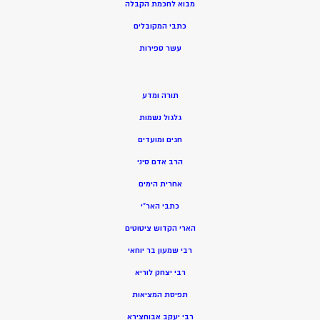
מ
בוא לחכמת הקבלה
כתבי המקובלים
ע
שר ספירות
תורה ומדע
גלגול נשמות
חגים ומועדים
הרב אדם סיני
אחרית הימים
כתבי האר”י
הארי הקדוש ציטוטים
רבי שמעון בר יוחאי
רבי יצחק לוריא
תפיסת המציאות
רבי יעקב אבוחצירא