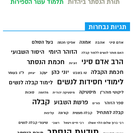
תורת הנסתר ביהדות
תלמוד עשר הספירות
תגיות נבחרות
בעל הסולם
אמונה
אדם סיני
אהבה
אפיקי חכמה
הזוהר היומי
היסוד השבועי
האם מותר לנשים ללמוד קבלה
הרב אדם סיני
חכמת הנסתר
זוגיות
חכמת הקבלה
יוני כהן
יעקב
ל"ג בעומר
טו בשבט
יצחק
לימודי חסידות לנשים
לימוד קבלה לנשים
מיסטיקה
ליקוטי מוהר"ן
סוכות
מיסטיקה יהודית
מלחמה
קבלה
פרשת השבוע
ספר הזוהר
פורים
קבלה למתחיל
קורונה
קבלה מעשית
קליפות
שיעורי קבלה לנשים
רבי ברוך שלום הלוי אשלג
רבי חיים ויטאל
רשבי
תודעת הנסתר