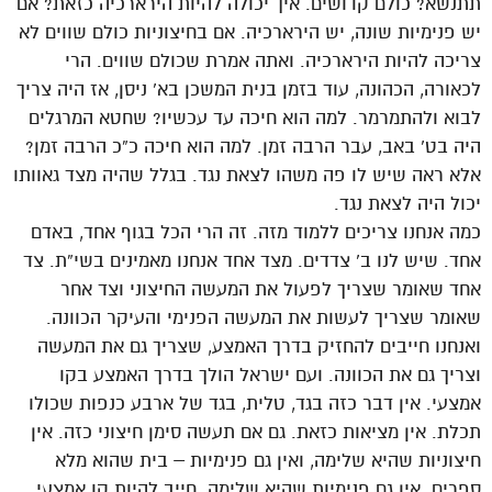
תתנשא? כולם קדושים. איך יכולה להיות הירארכיה כזאת? אם
יש פנימיות שונה, יש הירארכיה. אם בחיצוניות כולם שווים לא
צריכה להיות הירארכיה. ואתה אמרת שכולם שווים. הרי
לכאורה, הכהונה, עוד בזמן בנית המשכן בא’ ניסן, אז היה צריך
לבוא ולהתמרמר. למה הוא חיכה עד עכשיו? שחטא המרגלים
היה בט’ באב, עבר הרבה זמן. למה הוא חיכה כ”כ הרבה זמן?
אלא ראה שיש לו פה משהו לצאת נגד. בגלל שהיה מצד גאוותו
יכול היה לצאת נגד.
כמה אנחנו צריכים ללמוד מזה. זה הרי הכל בגוף אחד, באדם
אחד. שיש לנו ב’ צדדים. מצד אחד אנחנו מאמינים בשי”ת. צד
אחד שאומר שצריך לפעול את המעשה החיצוני וצד אחר
שאומר שצריך לעשות את המעשה הפנימי והעיקר הכוונה.
ואנחנו חייבים להחזיק בדרך האמצע, שצריך גם את המעשה
וצריך גם את הכוונה. ועם ישראל הולך בדרך האמצע בקו
אמצעי. אין דבר כזה בגד, טלית, בגד של ארבע כנפות שכולו
תכלת. אין מציאות כזאת. גם אם תעשה סימן חיצוני כזה. אין
חיצוניות שהיא שלימה, ואין גם פנימיות – בית שהוא מלא
ספרים. אין גם פנימיות שהיא שלימה. חייב להיות קו אמצעי.