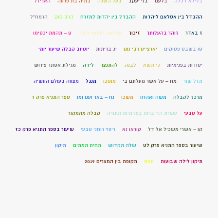
בלילא דכלה
בלעם
בני יעקב
בעל השגה
בתיה בת פרעה
האריזל
ההבדל בין אסלאם ליהדות
ההבדל בין יהדות למזרח
הרב קוק
הרמח"ל
ז באדר
זוהר בהעלותך
זיכוך
חמישה חומשי תורה
ט – תהמת יכסימו
טו בשבט פסוקים
יארצייט רבי נתן
יג בריתות
יוטיוב קבלה שיעור יומי
יסודות בפנימיות
כי תשא
לבנה
להתנצר
לידה
מגילת אסתר פירוש
מזל שור
מח – על אשר מעלתם בי
ממוכן
מנגל
מצווה בעולם העשיה
מרכז לקבלה
משה ואהרון
משכן
נח – באר וענן ומן
ספר התניא פרק ד
על טבעי
עשרת הדיברות בפנימיות התורה
קבלה מהמקור
קו – אשרי משכיל אל דל
קוראו נא
ריפוי רוחני טבעי
שיעור בספר התניא פרק כז
שיעור בספר התניא פרק לט
שלה הקדוש
תחית המתים
תיקון
תיקון לילה שבועות
תעס
תקופת בין המצרים 2019