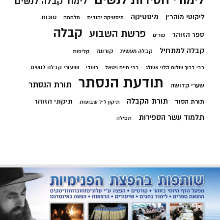
לימודי חסידות לנשים
לימוד קבלה לנשים
מיסטיקה
ליקוטי מוהר"ן
סוכות
מיסטיקה יהודית
מלחמה
קבלה
פרשת השבוע
ספר הזוהר
פורים
קבלה למתחיל
קורונה
קבלה מעשית
קליפות
שיעורי קבלה לנשים
רבי ברוך שלום הלוי אשלג
רבי חיים ויטאל
רשבי
תודעת הנסתר
תורת הנסתר
שערי קדושה
תורת הקבלה
תיקוני הזוהר
תורת הסוד
תיקון ליל שבועות
תלמוד עשר הספירות
תפילה