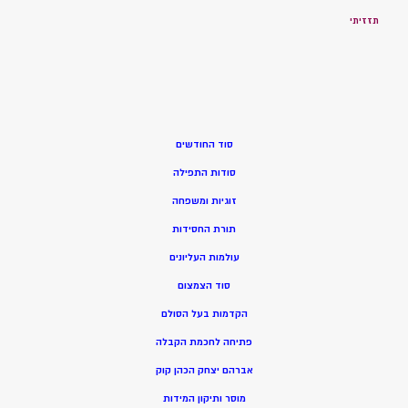
תזזיתי
סוד החודשים
סודות התפילה
זוגיות ומשפחה
תורת החסידות
עולמות העליונים
סוד הצמצום
הקדמות בעל הסולם
פתיחה לחכמת הקבלה
אברהם יצחק הכהן קוק
מוסר ותיקון המידות