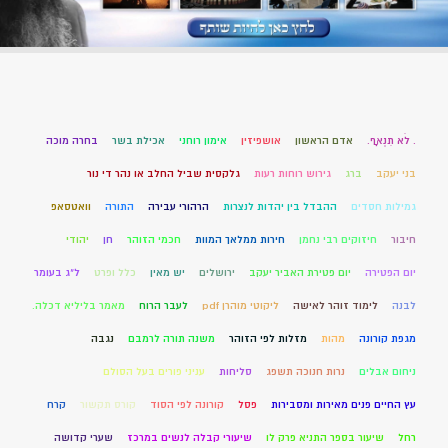
. לֹא תִנְאָף.
אדם הראשון
אושפיזין
אימון רוחני
אכילת בשר
בחרה מוכה
בני יעקב
ברג
גירוש רוחות רעות
גלקסית שביל החלב או נהר די נור
גמילות חסדים
ההבדל בין יהדות לנצרות
הרהורי עבירה
התורה
וואטסאפ
חיבור
חיזוקים רבי נחמן
חירות ממלאך המוות
חכמי הזוהר
חן
יהודי
יום הפטירה
יום פטירת האביר יעקב
ירושלים
יש מאין
כלל ופרט
ל"ג בעומר
לבנה
לימוד זוהר לאישה
ליקוטי מוהרן pdf
לעבר הרוח
מאמר בליליא דכלה.
מגפת קורונה
מהות
מזלות לפי הזוהר
משנה תורה לרמבם
נגבה
ניחום אבלים
נרות חנוכה תשפג
סליחות
עניני פורים בעל הסולם
עץ החיים פנים מאירות ומסבירות
פסל
קורונה לפי הסוד
קורס תקשור
קרח
רחל
שיעור בספר התניא פרק לו
שיעורי קבלה לנשים במרכז
שערי קדושה