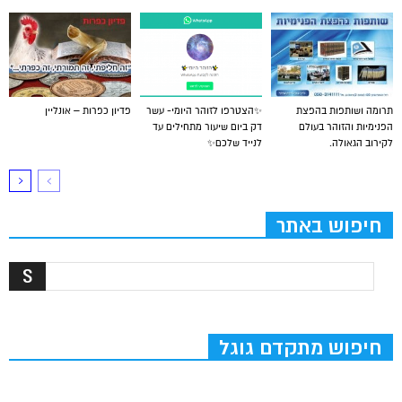
תרומה ושותפות בהפצת
✨הצטרפו לזוהר היומי- עשר
פדיון כפרות – אונליין
הפנימיות והזוהר בעולם
דק ביום שיעור מתחילים עד
לקירוב הגאולה.
לנייד שלכם✨
חיפוש באתר
חיפוש מתקדם גוגל