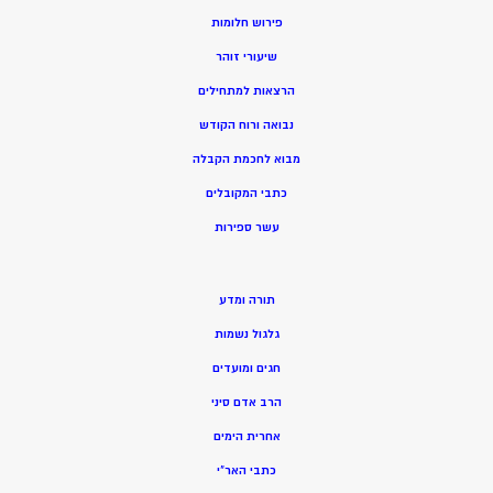
פירוש חלומות
שיעורי זוהר
הרצאות למתחילים
נבואה ורוח הקודש
מ
בוא לחכמת הקבלה
כתבי המקובלים
ע
שר ספירות
תורה ומדע
גלגול נשמות
חגים ומועדים
הרב אדם סיני
אחרית הימים
כתבי האר”י