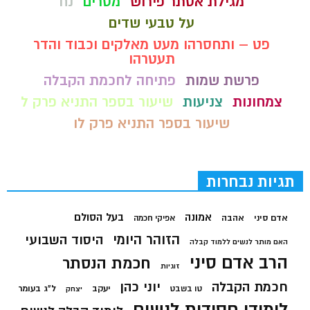
מגילת אסתר פירוש
מסרים
נח
על טבעי שדים
פט – ותחסרהו מעט מאלקים וכבוד והדר
תעטרהו
פרשת שמות
פתיחה לחכמת הקבלה
צמחונות
צניעות
שיעור בספר התניא פרק ל
שיעור בספר התניא פרק לו
תגיות נבחרות
בעל הסולם
אמונה
אדם סיני
אהבה
אפיקי חכמה
הזוהר היומי
היסוד השבועי
האם מותר לנשים ללמוד קבלה
הרב אדם סיני
חכמת הנסתר
זוגיות
חכמת הקבלה
יוני כהן
יעקב
ל"ג בעומר
טו בשבט
יצחק