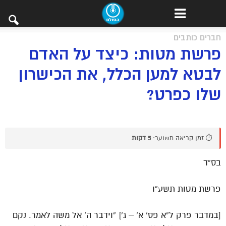
חברים כותבים
פרשת מטות: כיצד על האדם
לבטא למען הכלל, את הכישרון
שלו כפרט?
⏱️ זמן קריאה משוער:
5 דקות
בס”ד
פרשת מטות תשע”ו
[במדבר פרק ל”א פס’ א’ – ג’] “וידבר ה’ אל משה לאמר. נקם