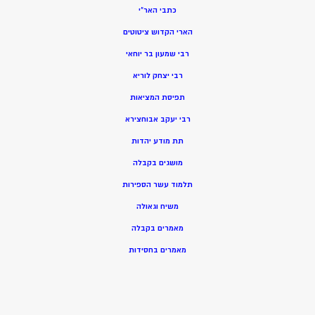
כתבי האר”י
הארי הקדוש ציטוטים
רבי שמעון בר יוחאי
רבי יצחק לוריא
תפיסת המציאות
רבי יעקב אבוחצירא
תת מודע יהדות
מושגים בקבלה
תלמוד עשר הספירות
משיח וגאולה
מאמרים בקבלה
מאמרים בחסידות