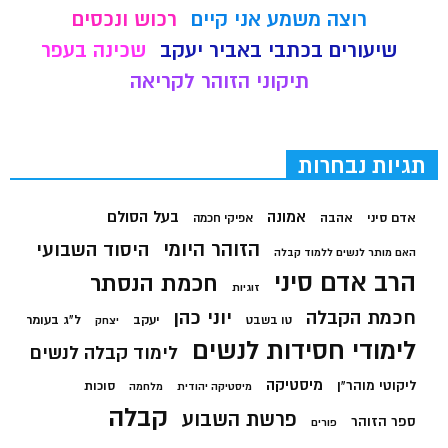
רוצה משמע אני קיים
רכוש ונכסים
שיעורים בכתבי באביר יעקב
שכינה בעפר
תיקוני הזוהר לקריאה
תגיות נבחרות
בעל הסולם
אמונה
אדם סיני
אהבה
אפיקי חכמה
הזוהר היומי
היסוד השבועי
האם מותר לנשים ללמוד קבלה
הרב אדם סיני
חכמת הנסתר
זוגיות
חכמת הקבלה
יוני כהן
יעקב
ל"ג בעומר
טו בשבט
יצחק
לימודי חסידות לנשים
לימוד קבלה לנשים
מיסטיקה
ליקוטי מוהר"ן
סוכות
מיסטיקה יהודית
מלחמה
קבלה
פרשת השבוע
ספר הזוהר
פורים