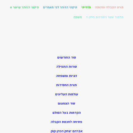
תורת הקבלה ומהותה
תזזיתי
תיקוני הזוהר לפי מאמרים
תיקוני הזוהר שיעור א
תלמוד עשר הספירות חלק ז
תעופה
סוד החודשים
סודות התפילה
זוגיות ומשפחה
תורת החסידות
עולמות העליונים
סוד הצמצום
הקדמות בעל הסולם
פתיחה לחכמת הקבלה
אברהם יצחק הכהן קוק