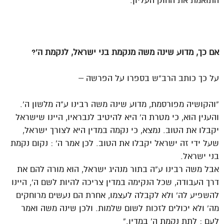
התואמת את החוק העליון.
אם כך, מדוע שינה משה מנקמת בני ישראל, לנקמת ה’?
על כך כותב הרב”ש בספרו על הפרשה –
“והקושיה מפורסמת, מדוע שינה משה רבינו ע”ה מלשון ה’.
והענין הוא, כי מטרת ה’ היא להיטיב לנבראיו, היינו שישראל
יקבלו את הטוב. נמצא, כי נקמה במדין היא לצורך ישראל,
שעל ידי זה ישראל יקבלו את הטוב. לכן אמר ה’ : נקום נקמת
בני ישראל.
אבל משה רבינו ע”ה בתור מנהיג ישראל, הוא מורה להם את
דרך העבודה, שכל הנקימה במדין צריכה להיות לשם ה’, היינו
להשפיע לה’ ולא לקבלה לעצמו, אחרת הם נעשים מרוחקים
מה’ ולא יכולים לזכות לשום שלמות. ולכן שינה משה ואמר
לעם : לתת נקמת ה’ במדין.”