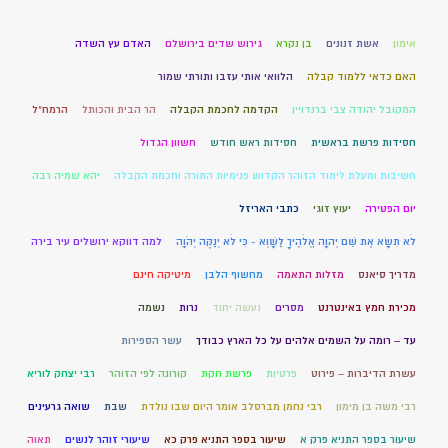
אימון
אשת זנונים
בן נקרא
גירוש שדים בירושלם
האדם עץ השדה
האם כדאי ללמוד קבלה
הלוואי אותי עזבו ותורתי שמור
המקובל יהודה צבי ברנדויין
הקדמה לחכמת הקבלה
הר הבית והכותל
הרמח"ל
חסידות פרשת בראשית
חסידות ראש חודש
חשוון הגדול
חשיבות ומעלת לימוד הזוהר הקדוש פנימיות התורה וחכמת הקבלה
יהא שמיה רבה
יום הפטירה
יעוץ זוגי
כתבי האריזל
לֹא תִשָּׂא אֶת שֵׁם יְהוָה אֱלֹהֶיךָ לַשָּׁוְא - כִּי לֹא יְנַקֶּה יְהֹוָה
למה דווקא ירושלים עיר בירה
מדריך סיאנס
מזלות התאמה
מחשוף הלבן
מיטיקה חינם
מכירת חמץ באינטרנט
מסרים
נעשה יחוד
נרות
נשמה
עד – רומה על השמים אלהים על כל הארץ כבודך
עשר הספירות
עשרת הדיברות – פירוט
פרטיות
פרשת חקת
קורונה לפי הזוהר
רבי יצחק לוריא
רבי משה בן מימון
רבי נחמן מברסלב אומר היום שבו נולדת
שבת
שואה גרעינים
שיעור בספר התניא פרק א
שיעור בספר התניא פרק כא
שיעורי זוהר לנשים
תאוה