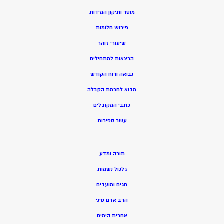
מוסר ותיקון המידות
פירוש חלומות
שיעורי זוהר
הרצאות למתחילים
נבואה ורוח הקודש
מ
בוא לחכמת הקבלה
כתבי המקובלים
ע
שר ספירות
תורה ומדע
גלגול נשמות
חגים ומועדים
הרב אדם סיני
אחרית הימים