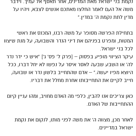
נקמת בני ישראל מאת המדינים, אחר תאסף אל עמיך. וידבר
משה אל העם לאמר החלצו מאתכם אנשים לצבא, ויהיו על
מדין לתת נקמת ה’ במדין.”
בתחילת הפרשה מסופר על משה רבנו, המכנס את ראשי
המטות, ומפרט בפניהם את דיני הנדר והשבועה, על מנת שיצוו
לכל בני ישראל.
עיקר הציווי מופיע בפסוק – [פרק ל’ פס’ ג’] “איש כי ידר נדר
לה’ או השבע שבעה לאסר איסר על נפשו לא יחל דברו, ככל
היוצא מפיו יעשה.” – אדם שהתחייב בלשון נדר או שבועה,
חייב לקיים את התחייבותו אחרת מחלל את דבריו.
כאן צריכים אנו להבין, כלפי מה האדם מחויב, ומהו עניין קיום
ההתחייבות של האדם.
לאחר מכן, מצווה ה’ את משה לפני מותו, לנקום את נקמת
ישראל במדיינים.