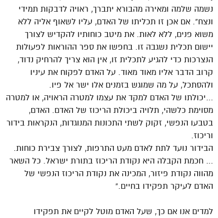
נשמה שלמה ומאירה מהבורא יתברך, ראויה לדבקות תמידי
ונצח”. אם אכן זו תכליתו של האדם, עליו לשאוף אליה ללא
משוא פנים, ללא לאות. את מיטב כוחותיו להקדיש לצורך
יישום תכלית נשגבה זו. בחפשו את ספר ההוראות לפעולות
הנצרכות כדי להגיע לתכלית זו, אין הוא צריך להרחיק נדוד,
קרוב הדבר אליו מאוד מאוד. על האדם לפקוח את עיניו
ולהסתכל, על מה שמוגש בזמנים אלו ישר אל פיו.
…יכולתו של האדם למקד את עצמו למטרה הראויה, או למטרה
מסוימת כלשהי, תלויה ביכולת הריכוז של האדם. האדם,
בטבעו הנפשי, זקוק לשתי התכונות המנוגדות, הנקראות בידור
וריכוז.
הבידור נועד לתת לאדם מעט התרפות, לצורך צבירת כוחות.
… חכמת הקבלה היא נקודת הריכוז בתורת ישראל. כל השאר
מהווה נקודת פיזור, המכינה את נקודת הריכוז הנפשי של
האדם לעיקר תפקידו בחיים.”
למדים אנו אם כך, שעל האדם מוטל לקיים את תפקידו