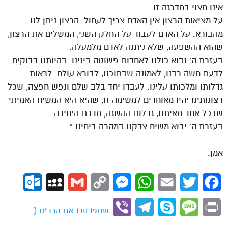
אינו מצוי במדרגה זו.
על מציאות הרצון אין האדם צריך לעמול. הרצון ניתן לנו
מהבורא. על האדם לעבוד על החלק השני, המשלים את הרצון,
שהוא ההשפעה, שלא ניתנה לאדם מלמעלה.
בעזרת ה’ נבוא כולנו לאחדות פשוטה בינינו. בהיותנו דבוקים
לדעת משה רבנו, לאמונה שבתוכנו, לבורא עולם. לראות
גדלותו ומלכותו עלינו. לעבדו יחד בלב שלם ונפש חפצה, שכל
רצונותינו יהיו מאוחדים למשימה זו, שהיא היא המשיח האמיתי
שבכל אחד מאיתנו, גדלות ההשגה, מדרת היחידה.
בעזרת ה’ יבוא משיח צדקנו במהרה בימינו.”
אמן.
ok.com
MySpace
Gmail
Copy
Messenger
WhatsApp
Email
Twitter
Facebook
Link
Viber
Telegram
Skype
Message
Print
שתפו וזכו את הרבים (-: