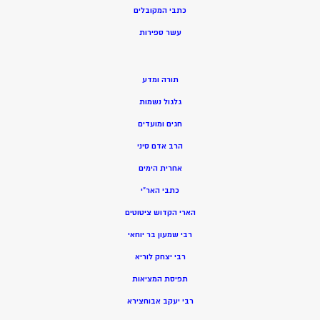
כתבי המקובלים
ע
שר ספירות
תורה ומדע
גלגול נשמות
חגים ומועדים
הרב אדם סיני
אחרית הימים
כתבי האר”י
הארי הקדוש ציטוטים
רבי שמעון בר יוחאי
רבי יצחק לוריא
תפיסת המציאות
רבי יעקב אבוחצירא