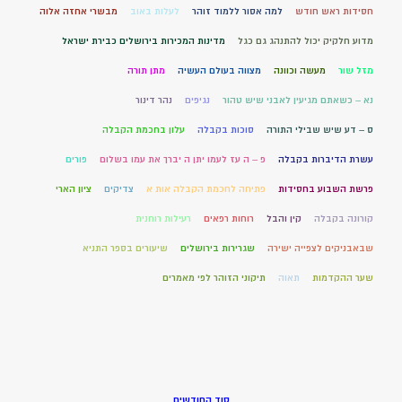
חסידות ראש חודש
למה אסור ללמוד זוהר
לעלות באוב
מבשרי אחזה אלוה
מדוע חלקיק יכול להתנהג גם כגל
מדינות המכירות בירושלים כבירת ישראל
מזל שור
מעשה וכוונה
מצווה בעולם העשיה
מתן תורה
נא – כשאתם מגיעין לאבני שיש טהור
נגיפים
נהר דינור
ס – דע שיש שבילי התורה
סוכות בקבלה
עלון בחכמת הקבלה
עשרת הדיברות בקבלה
פ – ה עז לעמו יתן ה יברך את עמו בשלום
פורים
פרשת השבוע בחסידות
פתיחה לחכמת הקבלה אות א
צדיקים
ציון הארי
קורונה בקבלה
קין והבל
רוחות רפאים
רעילות רוחנית
שבאבניקים לצפייה ישירה
שגרירות בירושלים
שיעורים בספר התניא
שער ההקדמות
תאוה
תיקוני הזוהר לפי מאמרים
סוד החודשים