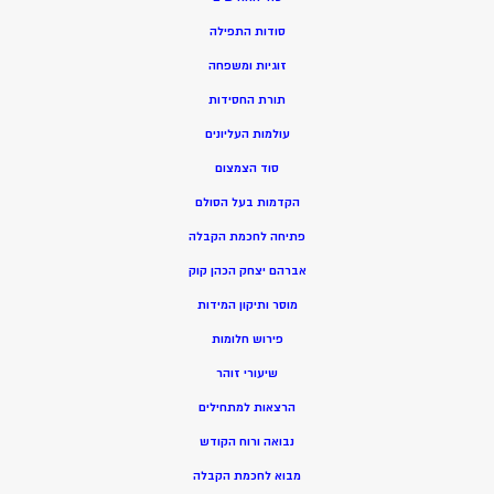
סודות התפילה
זוגיות ומשפחה
תורת החסידות
עולמות העליונים
סוד הצמצום
הקדמות בעל הסולם
פתיחה לחכמת הקבלה
אברהם יצחק הכהן קוק
מוסר ותיקון המידות
פירוש חלומות
שיעורי זוהר
הרצאות למתחילים
נבואה ורוח הקודש
מ
בוא לחכמת הקבלה