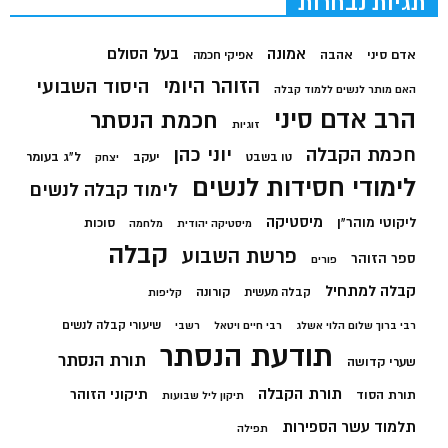
תגיות נבחרות
בעל הסולם
אמונה
אדם סיני
אהבה
אפיקי חכמה
הזוהר היומי
היסוד השבועי
האם מותר לנשים ללמוד קבלה
הרב אדם סיני
חכמת הנסתר
זוגיות
חכמת הקבלה
יוני כהן
יעקב
ל"ג בעומר
טו בשבט
יצחק
לימודי חסידות לנשים
לימוד קבלה לנשים
מיסטיקה
ליקוטי מוהר"ן
סוכות
מיסטיקה יהודית
מלחמה
קבלה
פרשת השבוע
ספר הזוהר
פורים
קבלה למתחיל
קורונה
קבלה מעשית
קליפות
שיעורי קבלה לנשים
רבי ברוך שלום הלוי אשלג
רבי חיים ויטאל
רשבי
תודעת הנסתר
תורת הנסתר
שערי קדושה
תורת הקבלה
תיקוני הזוהר
תורת הסוד
תיקון ליל שבועות
תלמוד עשר הספירות
תפילה