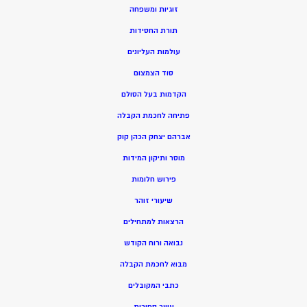
זוגיות ומשפחה
תורת החסידות
עולמות העליונים
סוד הצמצום
הקדמות בעל הסולם
פתיחה לחכמת הקבלה
אברהם יצחק הכהן קוק
מוסר ותיקון המידות
פירוש חלומות
שיעורי זוהר
הרצאות למתחילים
נבואה ורוח הקודש
מ
בוא לחכמת הקבלה
כתבי המקובלים
ע
שר ספירות