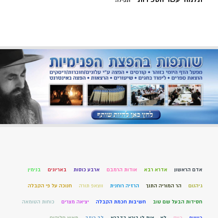
תפילה
אדם הראשון
אדרא רבא
אודות הרמבם
ארבע כוסות
באריונים
בנימין
גיהנום
הר המוריה התנך
הרזיה רוחנית
ווצאפ תורה
חנוכה על פי הקבלה
חסידות הבעל שם טוב
חשיבות חכמת הקבלה
יציאה מצרים
כוחות הטומאה
כישוף
כעס
לא – אית לן בירא בדברא
לב כוזב
מאיץ חליקים