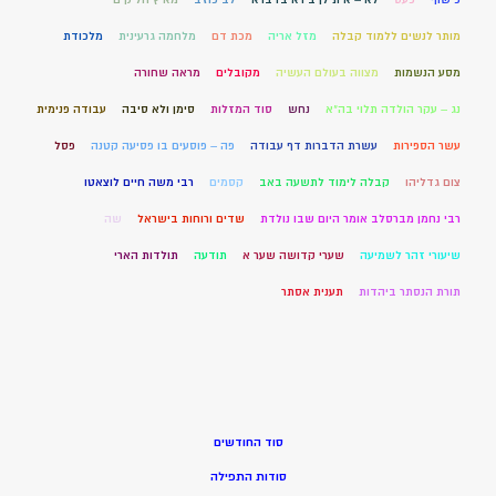
מותר לנשים ללמוד קבלה
מזל אריה
מכת דם
מלחמה גרעינית
מלכודת
מסע הנשמות
מצווה בעולם העשיה
מקובלים
מראה שחורה
נג – עקר הולדה תלוי בה"א
נחש
סוד המזלות
סימן ולא סיבה
עבודה פנימית
עשר הספירות
עשרת הדברות דף עבודה
פה – פוסעים בו פסיעה קטנה
פסל
צום גדליהו
קבלה לימוד לתשעה באב
קסמים
רבי משה חיים לוצאטו
רבי נחמן מברסלב אומר היום שבו נולדת
שדים ורוחות בישראל
שה
שיעורי זהר לשמיעה
שערי קדושה שער א
תודעה
תולדות הארי
תורת הנסתר ביהדות
תענית אסתר
סוד החודשים
סודות התפילה