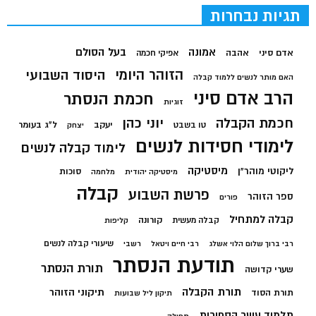
תגיות נבחרות
בעל הסולם
אמונה
אדם סיני
אהבה
אפיקי חכמה
הזוהר היומי
היסוד השבועי
האם מותר לנשים ללמוד קבלה
הרב אדם סיני
חכמת הנסתר
זוגיות
חכמת הקבלה
יוני כהן
יעקב
ל"ג בעומר
טו בשבט
יצחק
לימודי חסידות לנשים
לימוד קבלה לנשים
מיסטיקה
ליקוטי מוהר"ן
סוכות
מיסטיקה יהודית
מלחמה
קבלה
פרשת השבוע
ספר הזוהר
פורים
קבלה למתחיל
קורונה
קבלה מעשית
קליפות
שיעורי קבלה לנשים
רבי ברוך שלום הלוי אשלג
רבי חיים ויטאל
רשבי
תודעת הנסתר
תורת הנסתר
שערי קדושה
תורת הקבלה
תיקוני הזוהר
תורת הסוד
תיקון ליל שבועות
תלמוד עשר הספירות