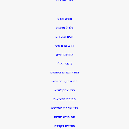
תורה ומדע
גלגול נשמות
חגים ומועדים
הרב אדם סיני
אחרית הימים
כתבי האר”י
הארי הקדוש ציטוטים
רבי שמעון בר יוחאי
רבי יצחק לוריא
תפיסת המציאות
רבי יעקב אבוחצירא
תת מודע יהדות
מושגים בקבלה