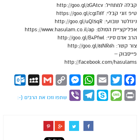
קבלה למתחיל: http://goo.gl/zGAtcv
טיפ זוגי קבלי: https://goo.gl/cg1T8Y
ניוזלטר שבועי: http://goo.gl/uQl5qR
אפליקציית הסולם: https://www.hasulam.co.il/ap
הרב אדם סיני: http://goo.gl/B4Pfwl
צור קשר: http://goo.gl/81NR6h
פייסבוק –
http://facebook.com/hasulams
ok.com
MySpace
Gmail
Copy
Messenger
WhatsApp
Email
Twitter
Facebook
Link
Viber
Telegram
Skype
Message
Print
שתפו וזכו את הרבים (-: