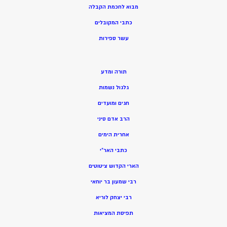
מ
בוא לחכמת הקבלה
כתבי המקובלים
ע
שר ספירות
תורה ומדע
גלגול נשמות
חגים ומועדים
הרב אדם סיני
אחרית הימים
כתבי האר”י
הארי הקדוש ציטוטים
רבי שמעון בר יוחאי
רבי יצחק לוריא
תפיסת המציאות