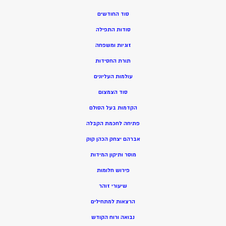
סוד החודשים
סודות התפילה
זוגיות ומשפחה
תורת החסידות
עולמות העליונים
סוד הצמצום
הקדמות בעל הסולם
פתיחה לחכמת הקבלה
אברהם יצחק הכהן קוק
מוסר ותיקון המידות
פירוש חלומות
שיעורי זוהר
הרצאות למתחילים
נבואה ורוח הקודש