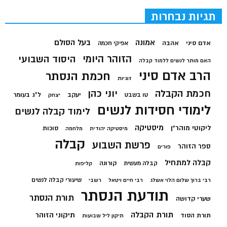
תגיות נבחרות
בעל הסולם
אמונה
אדם סיני
אהבה
אפיקי חכמה
הזוהר היומי
היסוד השבועי
האם מותר לנשים ללמוד קבלה
הרב אדם סיני
חכמת הנסתר
זוגיות
חכמת הקבלה
יוני כהן
יעקב
ל"ג בעומר
טו בשבט
יצחק
לימודי חסידות לנשים
לימוד קבלה לנשים
מיסטיקה
ליקוטי מוהר"ן
סוכות
מיסטיקה יהודית
מלחמה
קבלה
פרשת השבוע
ספר הזוהר
פורים
קבלה למתחיל
קורונה
קבלה מעשית
קליפות
שיעורי קבלה לנשים
רבי ברוך שלום הלוי אשלג
רבי חיים ויטאל
רשבי
תודעת הנסתר
תורת הנסתר
שערי קדושה
תורת הקבלה
תיקוני הזוהר
תורת הסוד
תיקון ליל שבועות