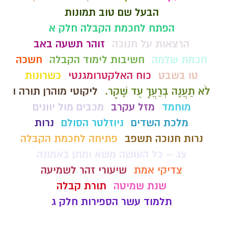
הבעל שם טוב תמונות
הפתח לחכמת הקבלה חלק א
הרצאות על חנוכה
זוהר תשעה באב
חכמת שלמה
חשיבות לימוד הקבלה
חשכה
טו בשבט
כוח האלקטרומגנטי
כשרונות
לֹא תַעֲנֶה בְרֵעֲךָ עֵד שָׁקֶר.
ליקוטי מוהרן תורה ו
מוחמד
מזל עקרב
מכבים מול יוונים
מלכת השדים
ניוזלטר הסולם
נרות
נרות חנוכה תשפב
פתיחה לחכמת הקבלה
צג – כל העושה משא ומתן באמונה
צדיקי אמת
שיעורי זהר לשמיעה
שנת שמיטה
תורת קבלה
תלמוד עשר הספירות חלק ג