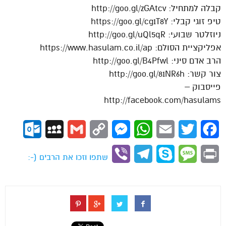
קבלה למתחיל: http://goo.gl/zGAtcv
טיפ זוגי קבלי: https://goo.gl/cg1T8Y
ניוזלטר שבועי: http://goo.gl/uQl5qR
אפליקציית הסולם: https://www.hasulam.co.il/ap
הרב אדם סיני: http://goo.gl/B4Pfwl
צור קשר: http://goo.gl/81NR6h
פייסבוק –
http://facebook.com/hasulams
ok.com
MySpace
Gmail
Copy
Messenger
WhatsApp
Email
Twitter
Facebook
Link
Viber
Telegram
Skype
Message
Print
שתפו וזכו את הרבים (-: