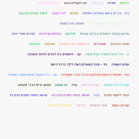
זדונות
חרדה
טבעונות
יום ירושלים 2021
יסודות בפנימיות
כח – בני לן ביתא באוירא דעלמא
כפרות
לא לשמה
לימוד קבלה בקיבוץ
למה דווקא ירושלים עיר בירה
לשמה ולא לשמה
מדוע נבחרה ירושלים כבירת ישראל
מודעות
מזלות שידוכים
מכירת ספרי זוהר
מנהג הכפרות
מקובלים
מריחואנה לפי ההלכה
מתקשר
סיגופים
ע – ויהי ביום השמיני קרא משה
עב – לפעמים בא לאדם הרהור תשובה
עולם העשיה
פז – תכף כשאדם רוצה לילך בדרך הישר
פט – ותחסרהו מעט מאלקים וכבוד והדר תעטרהו
צג – כל העושה משא ומתן באמונה
צום גדליהו תשעט
צורבא דרבנן
צרה
קו אמצע
קורות חיים הרבי מקוצק
קיצר ליקוטי מוהרן
קרח
שיעור בספר התניא פרק כט
שיעור בספר התניא פרק לז
שכינה בעפר
שער הכוונות
תודעה
תלמידים כותבים