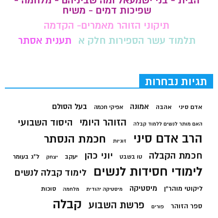
הבית - בני ישמעאל ומה שביניהם - מלחמה -
שפיכות דמים - משיח
תיקוני הזוהר מאמרים- הקדמה
תלמוד עשר הספירות חלק א
תענית אסתר
תגיות נבחרות
בעל הסולם
אמונה
אדם סיני
אהבה
אפיקי חכמה
הזוהר היומי
היסוד השבועי
האם מותר לנשים ללמוד קבלה
הרב אדם סיני
חכמת הנסתר
זוגיות
חכמת הקבלה
יוני כהן
יעקב
ל"ג בעומר
טו בשבט
יצחק
לימודי חסידות לנשים
לימוד קבלה לנשים
מיסטיקה
ליקוטי מוהר"ן
סוכות
מיסטיקה יהודית
מלחמה
קבלה
פרשת השבוע
ספר הזוהר
פורים