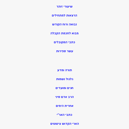
שיעורי זוהר
הרצאות למתחילים
נבואה ורוח הקודש
מ
בוא לחכמת הקבלה
כתבי המקובלים
ע
שר ספירות
תורה ומדע
גלגול נשמות
חגים ומועדים
הרב אדם סיני
אחרית הימים
כתבי האר”י
הארי הקדוש ציטוטים