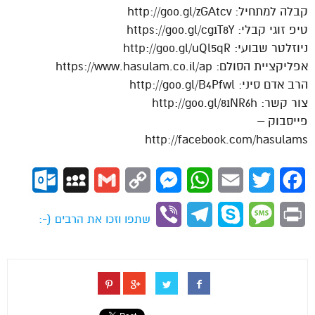
קבלה למתחיל: http://goo.gl/zGAtcv
טיפ זוגי קבלי: https://goo.gl/cg1T8Y
ניוזלטר שבועי: http://goo.gl/uQl5qR
אפליקציית הסולם: https://www.hasulam.co.il/ap
הרב אדם סיני: http://goo.gl/B4Pfwl
צור קשר: http://goo.gl/81NR6h
פייסבוק –
http://facebook.com/hasulams
ok.com
MySpace
Gmail
Copy
Messenger
WhatsApp
Email
Twitter
Facebook
Link
Viber
Telegram
Skype
Message
Print
שתפו וזכו את הרבים (-: