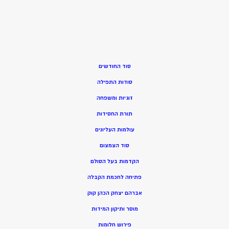
סוד החודשים
סודות התפילה
זוגיות ומשפחה
תורת החסידות
עולמות העליונים
סוד הצמצום
הקדמות בעל הסולם
פתיחה לחכמת הקבלה
אברהם יצחק הכהן קוק
מוסר ותיקון המידות
פירוש חלומות