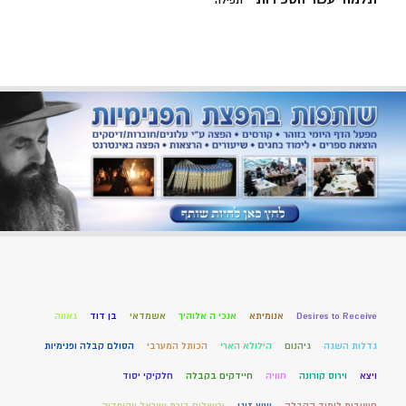
תפילה
Desires to Receive
אנומיתא
אנכי ה אלוהיך
אשמדאי
בן דוד
גאווה
גדלות השגה
גיהנום
הילולא הארי
הכותל המערבי
הסולם קבלה ופנימיות
ויצא
וירוס קורונה
חוויה
חיידקים בקבלה
חלקיקי יסוד
חשיבות לימוד הקבלה
יעוץ זוגי
ירושלים בירת ישראל ויקיפדיה