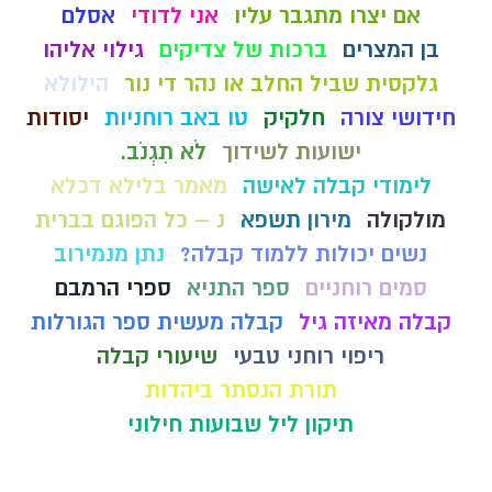
אם יצרו מתגבר עליו
אני לדודי
אסלם
בן המצרים
ברכות של צדיקים
גילוי אליהו
גלקסית שביל החלב או נהר די נור
הילולא
חידושי צורה
חלקיק
טו באב רוחניות
יסודות
ישועות לשידוך
לֹא תִגְנֹב.
לימודי קבלה לאישה
מאמר בלילא דכלא
מולקולה
מירון תשפא
נ – כל הפוגם בברית
נשים יכולות ללמוד קבלה?
נתן מנמירוב
סמים רוחניים
ספר התניא
ספרי הרמבם
קבלה מאיזה גיל
קבלה מעשית ספר הגורלות
ריפוי רוחני טבעי
שיעורי קבלה
תורת הנסתר ביהדות
תיקון ליל שבועות חילוני