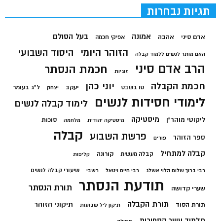
תגיות נבחרות
בעל הסולם
אמונה
אדם סיני
אהבה
אפיקי חכמה
הזוהר היומי
היסוד השבועי
האם מותר לנשים ללמוד קבלה
הרב אדם סיני
חכמת הנסתר
זוגיות
חכמת הקבלה
יוני כהן
יעקב
ל"ג בעומר
טו בשבט
יצחק
לימודי חסידות לנשים
לימוד קבלה לנשים
מיסטיקה
ליקוטי מוהר"ן
סוכות
מיסטיקה יהודית
מלחמה
קבלה
פרשת השבוע
ספר הזוהר
פורים
קבלה למתחיל
קורונה
קבלה מעשית
קליפות
שיעורי קבלה לנשים
רבי ברוך שלום הלוי אשלג
רבי חיים ויטאל
רשבי
תודעת הנסתר
תורת הנסתר
שערי קדושה
תורת הקבלה
תיקוני הזוהר
תורת הסוד
תיקון ליל שבועות
תלמוד עשר הספירות