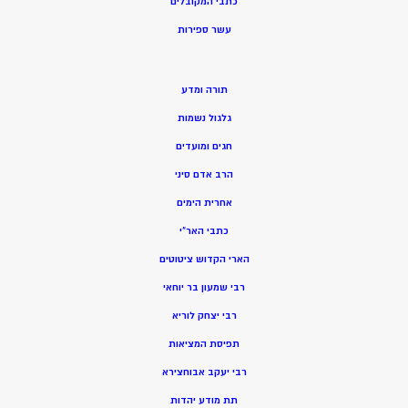
כתבי המקובלים
ע
שר ספירות
תורה ומדע
גלגול נשמות
חגים ומועדים
הרב אדם סיני
אחרית הימים
כתבי האר”י
הארי הקדוש ציטוטים
רבי שמעון בר יוחאי
רבי יצחק לוריא
תפיסת המציאות
רבי יעקב אבוחצירא
תת מודע יהדות