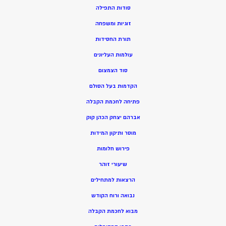
סודות התפילה
זוגיות ומשפחה
תורת החסידות
עולמות העליונים
סוד הצמצום
הקדמות בעל הסולם
פתיחה לחכמת הקבלה
אברהם יצחק הכהן קוק
מוסר ותיקון המידות
פירוש חלומות
שיעורי זוהר
הרצאות למתחילים
נבואה ורוח הקודש
מ
בוא לחכמת הקבלה