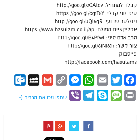
קבלה למתחיל: http://goo.gl/zGAtcv
טיפ זוגי קבלי: https://goo.gl/cg1T8Y
ניוזלטר שבועי: http://goo.gl/uQl5qR
אפליקציית הסולם: https://www.hasulam.co.il/ap
הרב אדם סיני: http://goo.gl/B4Pfwl
צור קשר: http://goo.gl/81NR6h
פייסבוק –
http://facebook.com/hasulams
ok.com
MySpace
Gmail
Copy
Messenger
WhatsApp
Email
Twitter
Facebook
Link
Viber
Telegram
Skype
Message
Print
שתפו וזכו את הרבים (-: