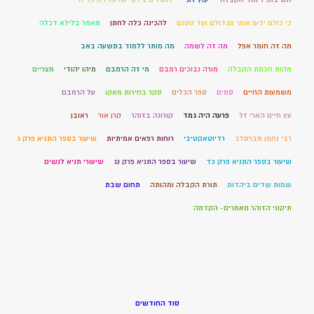
כי כולם ידעו אותי מגדולם ועד קטנם
להכינה כלה לחתן
מאמר בלילא דכלה
מה זה חומר אפל
מה זה לשמה
מה מותר ללמוד בתשעה באב
מהות חכמת הקבלה
מורה נבוכים רמבם
מי זה הרמבם
מיהו יהודי
מצריים
משמעות החיים
סמים
ספר הכלים
סקר בחירות מאקו
על הרמבם
עץ חיים הארי זל
פרעה היה גמד
קורונה בזוהר
קרן אור
ראובן
רבי נחמן מברסלב
רדיוטאקטיבי
רוחות רפאים אמיתיות
שיעור בספר התניא פרק ג
שיעור בספר התניא פרק כד
שיעור בספר התניא פרק נג
שיעורי תניא לנשים
שמות שדים ביהדות
תורת הקבלה ומהותה
תחום שבת
תיקוני הזוהר מאמרים- הקדמה
סוד החודשים