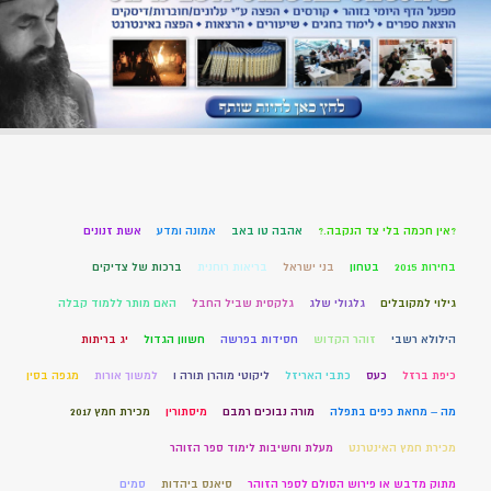
?אין חכמה בלי צד הנקבה.?
אהבה טו באב
אמונה ומדע
אשת זנונים
בחירות 2015
בטחון
בני ישראל
בריאות רוחנית
ברכות של צדיקים
גילוי למקובלים
גלגולי שלג
גלקסית שביל החבל
האם מותר ללמוד קבלה
הילולא רשבי
זוהר הקדוש
חסידות בפרשה
חשוון הגדול
יג בריתות
כיפת ברזל
כעס
כתבי האריזל
ליקוטי מוהרן תורה ו
למשוך אורות
מגפה בסין
מה – מחאת כפים בתפלה
מורה נבוכים רמבם
מיסתורין
מכירת חמץ 2017
מכירת חמץ האינטרנט
מעלת וחשיבות לימוד ספר הזוהר
מתוק מדבש או פירוש הסולם לספר הזוהר
סיאנס ביהדות
סמים