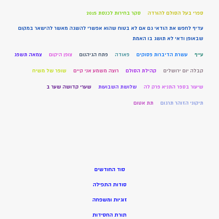
ספרי בעל הסולם להורדה
סקר בחירות לכנסת 2015
עדיף לחפש את הודאי גם אם לא בטוח שהוא אפשרי להשגה מאשר להישאר במקום
שבאופן ודאי לא תושג בו האמת
עייף
עשרת הדיברות פסוקים
פאודה
פתח הגיהנום
צופן היקום
צמאה תשפג
קבלה יום ירושלים
קהילת הסולם
רוצה משמע אני קיים
שופר של משיח
שיעור בספר התניא פרק לה
שלושת השבועות
שערי קדושה שער ב
תיקוני הזוהר תרגום
תת אטום
סוד החודשים
סודות התפילה
זוגיות ומשפחה
תורת החסידות