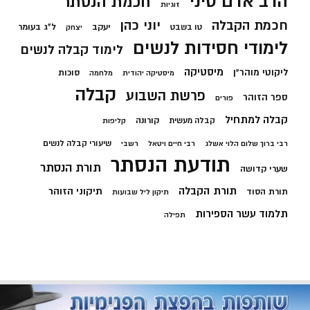
הרב אדם סיני
חכמת הנסתר
זוגיות
חכמת הקבלה
יוני כהן
יעקב
ל"ג בעומר
טו בשבט
יצחק
לימודי חסידות לנשים
לימוד קבלה לנשים
מיסטיקה
ליקוטי מוהר"ן
סוכות
מיסטיקה יהודית
מלחמה
קבלה
פרשת השבוע
ספר הזוהר
פורים
קבלה למתחיל
קורונה
קבלה מעשית
קליפות
שיעורי קבלה לנשים
רבי ברוך שלום הלוי אשלג
רבי חיים ויטאל
רשבי
תודעת הנסתר
תורת הנסתר
שערי קדושה
תורת הקבלה
תיקוני הזוהר
תורת הסוד
תיקון ליל שבועות
תלמוד עשר הספירות
תפילה