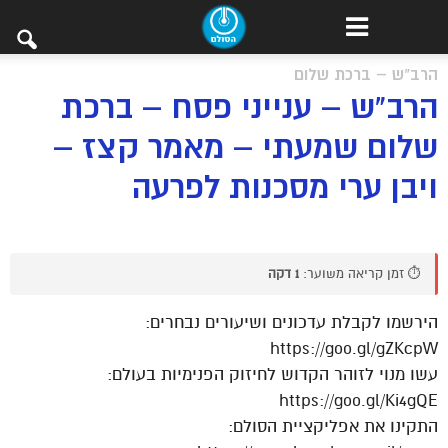
הרב"ש – ברכת שלום
הרב"ש – ענייני פסח – ברכת
שלום שמעתי – מאמר קצז –
ויבן ערי מסכנות לפרעה
⏱️ זמן קריאה משוער:
1 דקה
הירשמו לקבלת עדכונים ושיעורים נבחרים:
https://goo.gl/gZKcpW
עשו מנוי לזוהר הקדוש לחיזוק הפנימיות בעולם:
https://goo.gl/Ki4gQE
התקינו את אפליקציית הסולם: