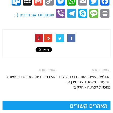
ok.com
MySpace
Gmail
Copy
Messenger
WhatsApp
Email
Twitter
Facebook
Link
Viber
Telegram
Skype
Message
Print
שתפו וזכו את הרבים (-:
המאמר הבא
מאמר קודם
הרב"ש - ענייני פסח - ברכת שלום
מהי בניית בית המקדש בפנימיות?
שמעתי - מאמר קצז - ויבן ערי
מסכנות לפרעה - חלק ב'
מאמרים קשורים