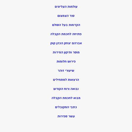
עולמות העליונים
סוד הצמצום
הקדמות בעל הסולם
פתיחה לחכמת הקבלה
אברהם יצחק הכהן קוק
מוסר ותיקון המידות
פירוש חלומות
שיעורי זוהר
הרצאות למתחילים
נבואה ורוח הקודש
מ
בוא לחכמת הקבלה
כתבי המקובלים
ע
שר ספירות