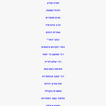
תורה ומדע
גלגול נשמות
חגים ומועדים
הרב אדם סיני
אחרית הימים
כתבי האר”י
הארי הקדוש ציטוטים
רבי שמעון בר יוחאי
רבי יצחק לוריא
תפיסת המציאות
רבי יעקב אבוחצירא
תת מודע יהדות
מושגים בקבלה
תלמוד עשר הספירות
משיח וגאולה