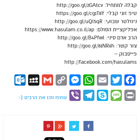
קבלה למתחיל: http://goo.gl/zGAtcv
טיפ זוגי קבלי: https://goo.gl/cg1T8Y
ניוזלטר שבועי: http://goo.gl/uQl5qR
אפליקציית הסולם: https://www.hasulam.co.il/ap
הרב אדם סיני: http://goo.gl/B4Pfwl
צור קשר: http://goo.gl/81NR6h
פייסבוק –
http://facebook.com/hasulams
ok.com
MySpace
Gmail
Copy
Messenger
WhatsApp
Email
Twitter
Facebook
Link
Viber
Telegram
Skype
Message
Print
שתפו וזכו את הרבים (-: