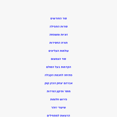
סוד החודשים
סודות התפילה
זוגיות ומשפחה
תורת החסידות
עולמות העליונים
סוד הצמצום
הקדמות בעל הסולם
פתיחה לחכמת הקבלה
אברהם יצחק הכהן קוק
מוסר ותיקון המידות
פירוש חלומות
שיעורי זוהר
הרצאות למתחילים