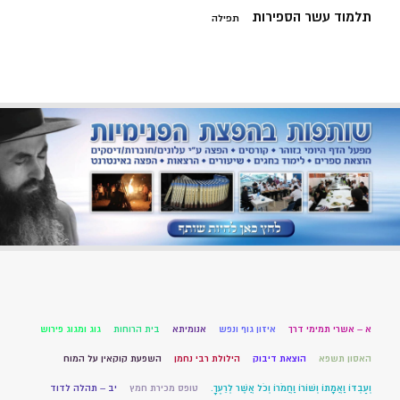
תלמוד עשר הספירות
תפילה
א – אשרי תמימי דרך
איזון גוף ונפש
אנומיתא
בית הרוחות
גוג ומגוג פירוש
האסון תשפא
הוצאת דיבוק
הילולת רבי נחמן
השפעת קוקאין על המוח
וְעַבְדּוֹ וַאֲמָתוֹ וְשׁוֹרוֹ וַחֲמֹרוֹ וְכֹל אֲשֶׁר לְרֵעֶךָ.
טופס מכירת חמץ
יב – תהלה לדוד