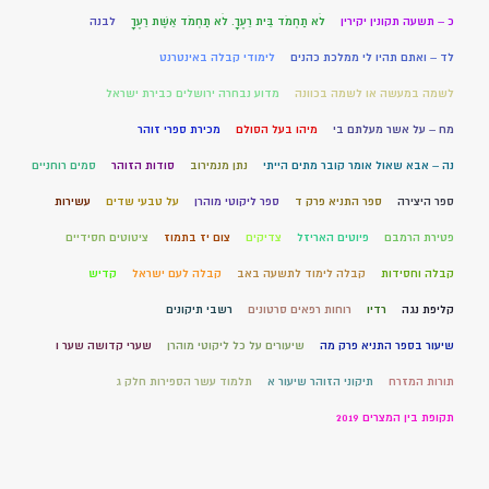
כ – תשעה תקונין יקירין
לֹא תַחְמֹד בֵּית רֵעֶךָ. לֹא תַחְמֹד אֵשֶׁת רֵעֶךָ
לבנה
לד – ואתם תהיו לי ממלכת כהנים
לימודי קבלה באינטרנט
לשמה במעשה או לשמה בכוונה
מדוע נבחרה ירושלים כבירת ישראל
מח – על אשר מעלתם בי
מיהו בעל הסולם
מכירת ספרי זוהר
נה – אבא שאול אומר קובר מתים הייתי
נתן מנמירוב
סודות הזוהר
סמים רוחניים
ספר היצירה
ספר התניא פרק ד
ספר ליקוטי מוהרן
על טבעי שדים
עשירות
פטירת הרמבם
פיוטים האריזל
צדיקים
צום יז בתמוז
ציטוטים חסידיים
קבלה וחסידות
קבלה לימוד לתשעה באב
קבלה לעם ישראל
קדיש
קליפת נגה
רדיו
רוחות רפאים סרטונים
רשבי תיקונים
שיעור בספר התניא פרק מה
שיעורים על כל ליקוטי מוהרן
שערי קדושה שער ו
תורות המזרח
תיקוני הזוהר שיעור א
תלמוד עשר הספירות חלק ג
תקופת בין המצרים 2019