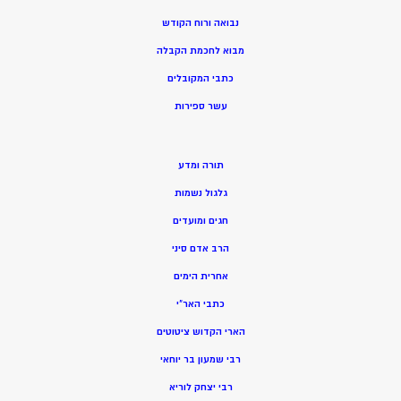
נבואה ורוח הקודש
מ
בוא לחכמת הקבלה
כתבי המקובלים
ע
שר ספירות
תורה ומדע
גלגול נשמות
חגים ומועדים
הרב אדם סיני
אחרית הימים
כתבי האר”י
הארי הקדוש ציטוטים
רבי שמעון בר יוחאי
רבי יצחק לוריא