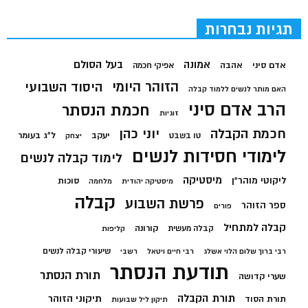
תגיות נבחרות
בעל הסולם
אמונה
אדם סיני
אהבה
אפיקי חכמה
הזוהר היומי
היסוד השבועי
האם מותר לנשים ללמוד קבלה
הרב אדם סיני
חכמת הנסתר
זוגיות
חכמת הקבלה
יוני כהן
יעקב
ל"ג בעומר
טו בשבט
יצחק
לימודי חסידות לנשים
לימוד קבלה לנשים
מיסטיקה
ליקוטי מוהר"ן
סוכות
מיסטיקה יהודית
מלחמה
קבלה
פרשת השבוע
ספר הזוהר
פורים
קבלה למתחיל
קורונה
קבלה מעשית
קליפות
שיעורי קבלה לנשים
רבי ברוך שלום הלוי אשלג
רבי חיים ויטאל
רשבי
תודעת הנסתר
תורת הנסתר
שערי קדושה
תורת הקבלה
תיקוני הזוהר
תורת הסוד
תיקון ליל שבועות