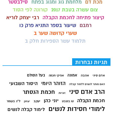
מכת דם
מלחמת גוג ומגוג בפתח
סילבסטר
צום עשרה בטבת 2017
קורונה לפי הסוד
קיצור פתיחה לחכמת הקבלה
רבי יצחק לוריא
רמבם
שיעור בספר התניא פרק כו
שערי קדושה שער ב
תלמוד עשר הספירות חלק ב
תגיות נבחרות
בעל הסולם
אמונה
אדם סיני
אהבה
אפיקי חכמה
הזוהר היומי
היסוד השבועי
האם מותר לנשים ללמוד קבלה
הרב אדם סיני
חכמת הנסתר
זוגיות
חכמת הקבלה
יוני כהן
יעקב
ל"ג בעומר
טו בשבט
יצחק
לימודי חסידות לנשים
לימוד קבלה לנשים