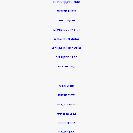
מוסר ותיקון המידות
פירוש חלומות
שיעורי זוהר
הרצאות למתחילים
נבואה ורוח הקודש
מ
בוא לחכמת הקבלה
כתבי המקובלים
ע
שר ספירות
תורה ומדע
גלגול נשמות
חגים ומועדים
הרב אדם סיני
אחרית הימים
כתבי האר”י