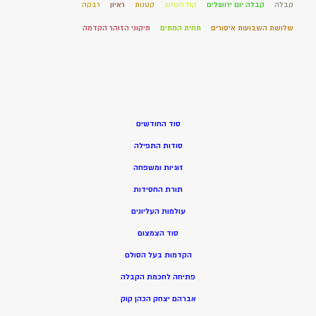
קבלה
קבלה יום ירושלים
קול הנחש
קטנות
ראיון
רבקה
שלושת השבועות איסורים
תחית המתים
תיקוני הזוהר הקדמה
סוד החודשים
סודות התפילה
זוגיות ומשפחה
תורת החסידות
עולמות העליונים
סוד הצמצום
הקדמות בעל הסולם
פתיחה לחכמת הקבלה
אברהם יצחק הכהן קוק