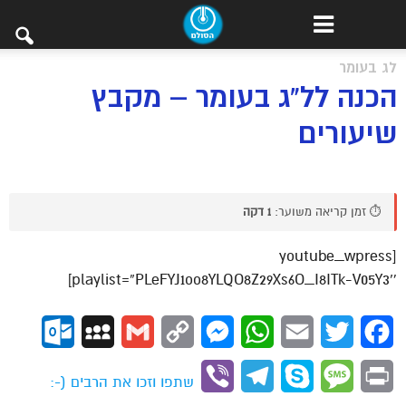
לג בעומר
הכנה לל"ג בעומר – מקבץ
שיעורים
⏱️ זמן קריאה משוער:
1 דקה
[youtube_wpress
playlist=”PLeFYJ1oo8YLQO8Z29Xs6O_I8ITk-V05Y3″]
ok.com
MySpace
Gmail
Copy
Messenger
WhatsApp
Email
Twitter
Facebook
Link
Viber
Telegram
Skype
Message
Print
שתפו וזכו את הרבים (-: