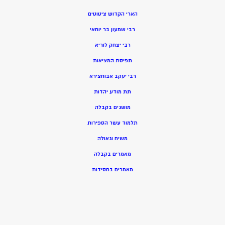
הארי הקדוש ציטוטים
רבי שמעון בר יוחאי
רבי יצחק לוריא
תפיסת המציאות
רבי יעקב אבוחצירא
תת מודע יהדות
מושגים בקבלה
תלמוד עשר הספירות
משיח וגאולה
מאמרים בקבלה
מאמרים בחסידות