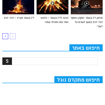
מרתון ל’ג בעומר -מקבץ ואוסף
הכנה לל”ג בעומר – הלוואי
ל”ג בעומר תש”פ – דברי הרב
דברי הרב במשך השנים על
אותי עזבו ותורתי שמרו
רשב’י
חיפוש באתר
חיפוש מתקדם גוגל