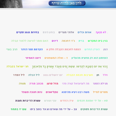
. לֹא תִנְאָף.
אורות וכלים
אלוהי מצריים
בוזון היגס
בחירות 2015 סקרים
בנין בית המקדש
ברית
ג"ר דחכמה
דינים
האם מותר לאישה ללמוד קבלה
המן
העידן החדש
הפתח לחכמת הקבלה חלק א
הקדמת ספר הזהר
הרב בצרי
התחתון הוא רק מחצית מהעליון
ז – ואלה המשפטים
זיווגו האמיתי
זָכוֹר אֶת יוֹם הַשַּׁבָּת לְקַדְּשׁוֹ. שֵׁשֶׁת יָמִים תַּעֲבֹד וְעָשִׂיתָ כָּל מְלַאכְתֶּךָ
חגי ישראל בקבלה
חלל
חן
חשיבות חכמת הקבלה
יום ירושלים 2021
ליל הכלה
ליל הסדר
מגילת הסתר
מה לעזעזאל קורה פה?
מזל סרטן
מכתב תודה
מנורה
מסרים למייל
משה רבנו רעיא מהימנא
נוקליאונים
נרות חנוכה תשפד
סא – על ידי אמונת חכמים
עידן החדש
ענף ושורש
עשרת הדיברות מצגת
עשרת הדיברות פסוקים
צב – על ידי מה שאדם נע ונד בתוך ביתו
צום יז בתמוז