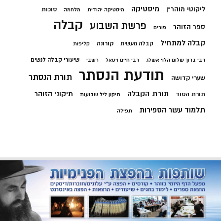
מיסטיקה
ליקוטי מוהר"ן
סוכות
מיסטיקה יהודית
מלחמה
קבלה
פרשת השבוע
ספר הזוהר
פורים
קבלה למתחיל
קורונה
קבלה מעשית
קליפות
שיעורי קבלה לנשים
רבי ברוך שלום הלוי אשלג
רבי חיים ויטאל
רשבי
תודעת הנסתר
תורת הנסתר
שערי קדושה
תורת הקבלה
תיקוני הזוהר
תורת הסוד
תיקון ליל שבועות
תלמוד עשר הספירות
תפילה