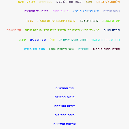
מלחמה לפי הזוהר
מנגל
משנה תורה לרמבם
נוקליאונים
ניוזלטר חינם
ניחום אבלים
נפש בריאה גוף בריא
סיאנס רוחות
סמים נגד התודעה
עשרת המכות
פרעה היה גמד
פרשת השבוע חסידות וקבלה
קבלה
קבלה ונשים
קג – כל המונע הלכה מפי תלמיד כאלו גוזלו מנחלת אבות
קל הנשמה
רוח רעה החודרת לגוף
רוחות רפאים ויקיפדיה
רחל
שבירת כלים
שבת
שדים ורוחות ביהדות
שודדים
שערי קדושה שער ו
תורתו של משיח
סוד החודשים
סודות התפילה
זוגיות ומשפחה
תורת החסידות
עולמות העליונים