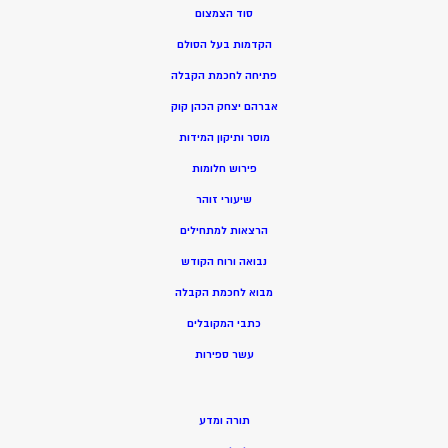
סוד הצמצום
הקדמות בעל הסולם
פתיחה לחכמת הקבלה
אברהם יצחק הכהן קוק
מוסר ותיקון המידות
פירוש חלומות
שיעורי זוהר
הרצאות למתחילים
נבואה ורוח הקודש
מ
בוא לחכמת הקבלה
כתבי המקובלים
ע
שר ספירות
תורה ומדע