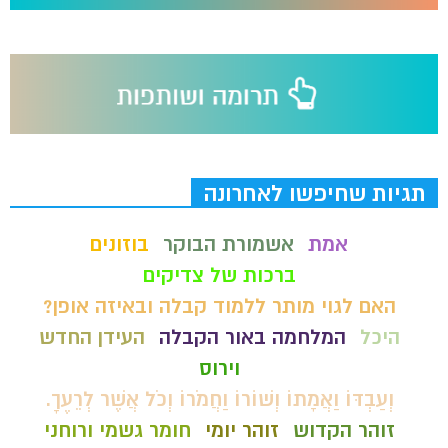
תגיות שחיפשו לאחרונה
אמת
אשמורת הבוקר
בוזונים
ברכות של צדיקים
האם לגוי מותר ללמוד קבלה ובאיזה אופן?
היכל
המלחמה באור הקבלה
העידן החדש
וירוס
וְעַבְדּוֹ וַאֲמָתוֹ וְשׁוֹרוֹ וַחֲמֹרוֹ וְכֹל אֲשֶׁר לְרֵעֶךָ.
זוהר הקדוש
זוהר יומי
חומר גשמי ורוחני