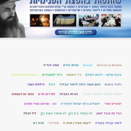
Desires to Bestow
korach
אורות וכלים
אמא יהודיה
ברכת שלום - דרגות הסולם
ג"ר דחכמה
גילוי למקובלים
גירוש שדים ביהדות
גלגול בנשים
האם אשה יכולה ללמוד קבלה?
היכל
הילולא רשבי
הפתח לחכמת הקבלה חלק ב'
זוגיות בקבלה
חסידות חגים
טקס יום העצמאו
יארצייט הארי
ירושלים בירת ישראל ויקיפדיה
כא – עתיקא טמיר וסתים
כבד פה וכבד לשון
לֹא תַחְמֹד בֵּית רֵעֶךָ. לֹא תַחְמֹד אֵשֶׁת רֵעֶךָ
ליל הכלה
לימוד קבלה בקנדה
ליקוטי מוהר"ן תורה ה
מזל גדי
מכת דם