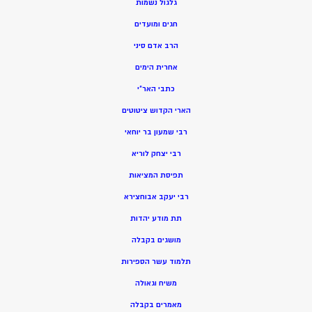
גלגול נשמות
חגים ומועדים
הרב אדם סיני
אחרית הימים
כתבי האר”י
הארי הקדוש ציטוטים
רבי שמעון בר יוחאי
רבי יצחק לוריא
תפיסת המציאות
רבי יעקב אבוחצירא
תת מודע יהדות
מושגים בקבלה
תלמוד עשר הספירות
משיח וגאולה
מאמרים בקבלה