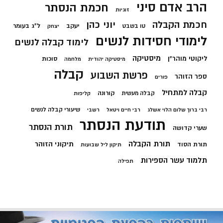
הרב אדם סיני
חכמת הנסתר
זוגיות
חכמת הקבלה
יוני כהן
יעקב
ל"ג בעומר
טו בשבט
יצחק
לימודי חסידות לנשים
לימוד קבלה לנשים
מיסטיקה
ליקוטי מוהר"ן
סוכות
מיסטיקה יהודית
מלחמה
קבלה
פרשת השבוע
ספר הזוהר
פורים
קבלה למתחיל
קורונה
קבלה מעשית
קליפות
שיעורי קבלה לנשים
רבי ברוך שלום הלוי אשלג
רבי חיים ויטאל
רשבי
תודעת הנסתר
תורת הנסתר
שערי קדושה
תורת הקבלה
תיקוני הזוהר
תורת הסוד
תיקון ליל שבועות
תלמוד עשר הספירות
תפילה