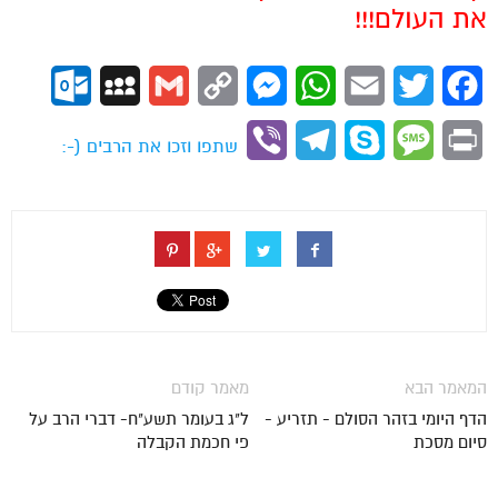
את העולם!!!
ok.com
MySpace
Gmail
Copy
Messenger
WhatsApp
Email
Twitter
Facebook
Link
Viber
Telegram
Skype
Message
Print
שתפו וזכו את הרבים (-:
המאמר הבא
מאמר קודם
הדף היומי בזהר הסולם - תזריע -
ל"ג בעומר תשע"ח- דברי הרב על
סיום מסכת
פי חכמת הקבלה