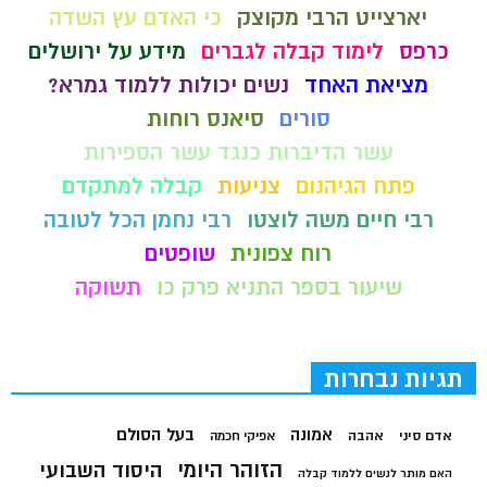
יארצייט הרבי מקוצק
כי האדם עץ השדה
כרפס
לימוד קבלה לגברים
מידע על ירושלים
מציאת האחד
נשים יכולות ללמוד גמרא?
סורים
סיאנס רוחות
עשר הדיברות כנגד עשר הספירות
פתח הגיהנום
צניעות
קבלה למתקדם
רבי חיים משה לוצטו
רבי נחמן הכל לטובה
רוח צפונית
שופטים
שיעור בספר התניא פרק כו
תשוקה
תגיות נבחרות
בעל הסולם
אמונה
אדם סיני
אהבה
אפיקי חכמה
הזוהר היומי
היסוד השבועי
האם מותר לנשים ללמוד קבלה