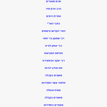
חגים ומועדים
הרב אדם סיני
אחרית הימים
כתבי האר”י
הארי הקדוש ציטוטים
רבי שמעון בר יוחאי
רבי יצחק לוריא
תפיסת המציאות
רבי יעקב אבוחצירא
תת מודע יהדות
מושגים בקבלה
תלמוד עשר הספירות
משיח וגאולה
מאמרים בקבלה
מאמרים בחסידות