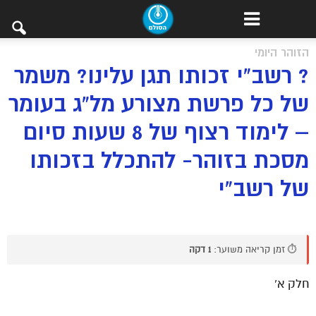
הזוהר היומי
? רשב”י זכותו תגן עלינו? משמר
של כל פרשת מצורע מל”ג בעומר
– לימוד רצוף של 8 שעות סיום
מסכת בזוהר- להתכלל בזכותו
של רשב”י
⏱️ זמן קריאה משוער:
1 דקה
חלק א’