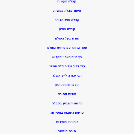
קבלה מעשית
איסור קבלה מעשית
קבלה ספר הזוהר
קבלה ומדע
תורת בעל הסולם
ספר הזוהר עם פירוש הסולם
עץ חיים האר”י הקדוש
רבי ברוך שלום הלוי אשלג
רבי יהודה לייב אשלג
קבלה ותורת החן
סודות התורה
פרשת השבוע בקבלה
פרשת השבוע בחסידות
רוחניות וחסידות
תורת הנסתר