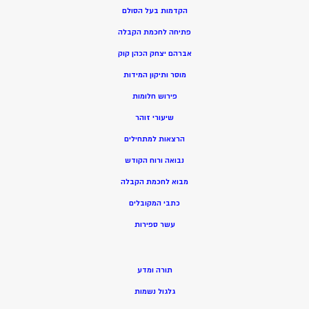
הקדמות בעל הסולם
פתיחה לחכמת הקבלה
אברהם יצחק הכהן קוק
מוסר ותיקון המידות
פירוש חלומות
שיעורי זוהר
הרצאות למתחילים
נבואה ורוח הקודש
מ
בוא לחכמת הקבלה
כתבי המקובלים
ע
שר ספירות
תורה ומדע
גלגול נשמות