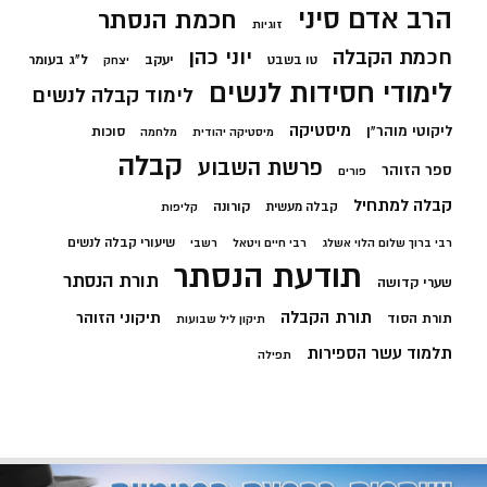
הרב אדם סיני
חכמת הנסתר
זוגיות
חכמת הקבלה
יוני כהן
יעקב
ל"ג בעומר
טו בשבט
יצחק
לימודי חסידות לנשים
לימוד קבלה לנשים
מיסטיקה
ליקוטי מוהר"ן
סוכות
מיסטיקה יהודית
מלחמה
קבלה
פרשת השבוע
ספר הזוהר
פורים
קבלה למתחיל
קורונה
קבלה מעשית
קליפות
שיעורי קבלה לנשים
רבי ברוך שלום הלוי אשלג
רבי חיים ויטאל
רשבי
תודעת הנסתר
תורת הנסתר
שערי קדושה
תורת הקבלה
תיקוני הזוהר
תורת הסוד
תיקון ליל שבועות
תלמוד עשר הספירות
תפילה