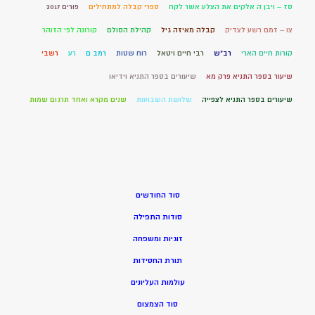
סז – ויבן ה אלקים את הצלע אשר לקח
ספרי קבלה למתחילים
פורים 2017
צו – זמם רשע לצדיק
קבלה מאיזה גיל
קהילת הסולם
קורונה לפי הזוהר
קורות חיים הארי
רב"ש
רבי חיים ויטאל
רוח שטות
רמב ם
רע
רשבי
שיעור בספר התניא פרק מא
שיעורים בספר התניא וידיאו
שיעורים בספר התניא לצפייה
שלושת השבועות
שנים מקרא ואחד תרגום שמות
סוד החודשים
סודות התפילה
זוגיות ומשפחה
תורת החסידות
עולמות העליונים
סוד הצמצום