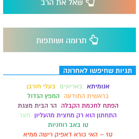
תגיות שחיפשו לאחרונה
אנומיתא
באריונים
בעלי חורבן
בראשית התודעה
המפץ הגדול
הפתח לחכמת הקבלה
הר הבית מצגת
התחתון הוא רק מחצית מהעליון
חצר
טו באב רוחניות
טז – האי כורא דאפיק רישה ממיא