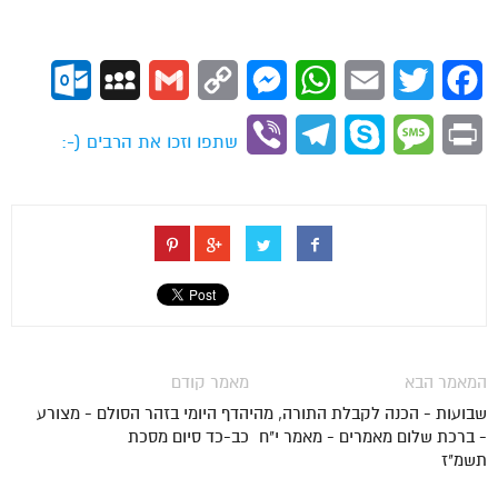
ok.com
MySpace
Gmail
Copy
Messenger
WhatsApp
Email
Twitter
Facebook
Link
Viber
Telegram
Skype
Message
Print
שתפו וזכו את הרבים (-:
המאמר הבא
מאמר קודם
שבועות - הכנה לקבלת התורה, מהי
הדף היומי בזהר הסולם - מצורע
- ברכת שלום מאמרים - מאמר י"ח
כב-כד סיום מסכת
תשמ"ז