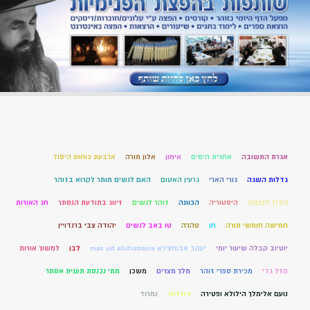
אגרת התשובה
אחרית הימים
אימון
אלון מורה
ארבעת כוחות היסוד
גדלות השגה
גורי הארי
גרעין האטום
האם לנשים מותר לקרוא בזוהר
הדרך הנכונה
היסטוריה
הכוונה
זוהר לנשים
זיווג בתודעת הנסתר
חג האורות
חמישה חומשי תורה
חן
טהרה
טו באב לנשים
יהודה צבי ברנדויין
יוטיוב קבלה שיעור יומי
יעקב אבוחצירא mas ud abihatzeira
לבן
למשוך אורות
מזל גדי
מכירת ספרי זוהר
מלך מצרים
משכן
מתי נכנסת תענית אסתר
נועם אלימלך הילולא ופטירה
ניוזלטר
נמרוד