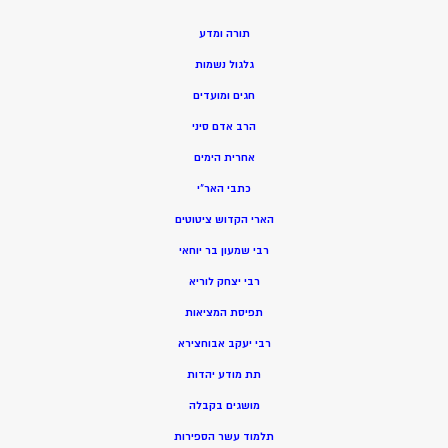
תורה ומדע
גלגול נשמות
חגים ומועדים
הרב אדם סיני
אחרית הימים
כתבי האר”י
הארי הקדוש ציטוטים
רבי שמעון בר יוחאי
רבי יצחק לוריא
תפיסת המציאות
רבי יעקב אבוחצירא
תת מודע יהדות
מושגים בקבלה
תלמוד עשר הספירות