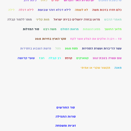
טו בשבט פסוקים
יום פטירת הארי הקדוש
יסורים
כאוס
כיפת זהב
כלם חזרו בזכות משה
לא לשמה
לילא דכלא זוהר שבועות
לילא דכלה
לילה
מאמרי הרבש
מדוע נבחרה ירושלים כבירת ישראל
מוות קליני
מותר ללמוד קבלה
מלאך החושך
מסע הנשמות
מראות הסולם
משה רבנו
סוד המזלות
סז – ויבן ה אלקים את הצלע אשר לקח
סקר הארץ בחירות 2015
עשר הדיברות ועשרת הספירות
פסח 2015
פסל
פרשת השבוע בחסידות
צום עשרה בטבת 2017
קווארקים
קרפס
רב קבלה
רוגז
שערי קדושה
תאנה
תקשור שקרי או אמיתי
סוד החודשים
סודות התפילה
זוגיות ומשפחה