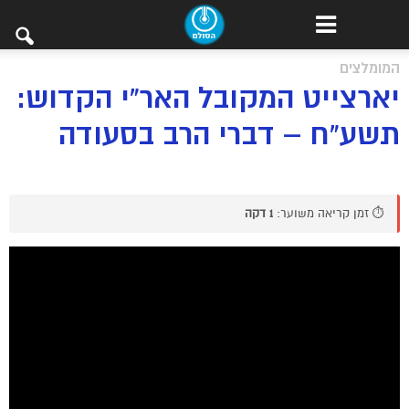
המומלצים
יארצייט המקובל האר”י הקדוש:
תשע”ח – דברי הרב בסעודה
⏱️ זמן קריאה משוער:
1 דקה