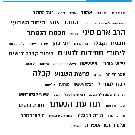
בעל הסולם
אמונה
אדם סיני
אהבה
אפיקי חכמה
הזוהר היומי
היסוד השבועי
האם מותר לנשים ללמוד קבלה
הרב אדם סיני
חכמת הנסתר
זוגיות
חכמת הקבלה
יוני כהן
יעקב
ל"ג בעומר
טו בשבט
יצחק
לימודי חסידות לנשים
לימוד קבלה לנשים
מיסטיקה
ליקוטי מוהר"ן
סוכות
מיסטיקה יהודית
מלחמה
קבלה
פרשת השבוע
ספר הזוהר
פורים
קבלה למתחיל
קורונה
קבלה מעשית
קליפות
שיעורי קבלה לנשים
רבי ברוך שלום הלוי אשלג
רבי חיים ויטאל
רשבי
תודעת הנסתר
תורת הנסתר
שערי קדושה
תורת הקבלה
תיקוני הזוהר
תורת הסוד
תיקון ליל שבועות
תלמוד עשר הספירות
תפילה