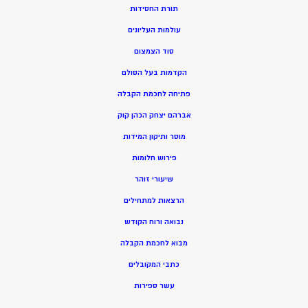
תורת החסידות
עולמות העליונים
סוד הצמצום
הקדמות בעל הסולם
פתיחה לחכמת הקבלה
אברהם יצחק הכהן קוק
מוסר ותיקון המידות
פירוש חלומות
שיעורי זוהר
הרצאות למתחילים
נבואה ורוח הקודש
מ
בוא לחכמת הקבלה
כתבי המקובלים
ע
שר ספירות