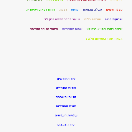
קבלה ונשים
קבלה מהמקור
קרפס
רבקה
רוחות רפאים ויקיפדיה
שבועות 2020
שבירת כלים
שיעור בספר התניא פרק לב
שיעור בספר התניא פרק לט
שמות אונקולוס
תיקוני הזוהר הקדמה
תלמוד עשר הספירות חלק ז
סוד החודשים
סודות התפילה
זוגיות ומשפחה
תורת החסידות
עולמות העליונים
סוד הצמצום