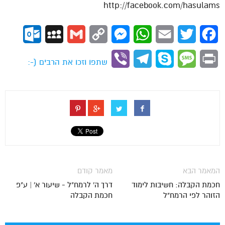
http://facebook.com/hasulams
ok.com
MySpace
Gmail
Copy
Messenger
WhatsApp
Email
Twitter
Facebook
Link
Viber
Telegram
Skype
Message
Print
שתפו וזכו את הרבים (-:
המאמר הבא
מאמר קודם
חכמת הקבלה: חשיבות לימוד
דרך ה' לרמח"ל - שיעור א' | ע"פ
הזוהר לפי הרמח"ל
חכמת הקבלה