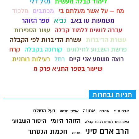
לימוד קבלה מעשית
מזל דלי
מח – על אשר מעלתם בי
מכתבים
מלכוד
משמעות טו באב
נביא
ספר הזוהר
עברה לנשים ללמוד קבלה
עשר הספירות
עשרת הדיברות
עשרת הדיברות לפי הקבלה
פרשת השבוע לחילונים
קורונה בקבלה
קרח
רוצה משמע אני קיים
רחל
רעילות רוחנית
שיעור בספר התניא פרק מ
תגיות נבחרות
בעל הסולם
אמונה
אדם סיני
אהבה
אפיקי חכמה
הזוהר היומי
היסוד השבועי
האם מותר לנשים ללמוד קבלה
הרב אדם סיני
חכמת הנסתר
זוגיות