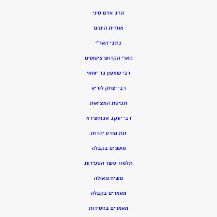
הרב אדם סיני
אחרית הימים
כתבי האר”י
הארי הקדוש ציטוטים
רבי שמעון בר יוחאי
רבי יצחק לוריא
תפיסת המציאות
רבי יעקב אבוחצירא
תת מודע יהדות
מושגים בקבלה
תלמוד עשר הספירות
משיח וגאולה
מאמרים בקבלה
מאמרים בחסידות