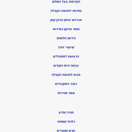
הקדמות בעל הסולם
פתיחה לחכמת הקבלה
אברהם יצחק הכהן קוק
מוסר ותיקון המידות
פירוש חלומות
שיעורי זוהר
הרצאות למתחילים
נבואה ורוח הקודש
מ
בוא לחכמת הקבלה
כתבי המקובלים
ע
שר ספירות
תורה ומדע
גלגול נשמות
חגים ומועדים