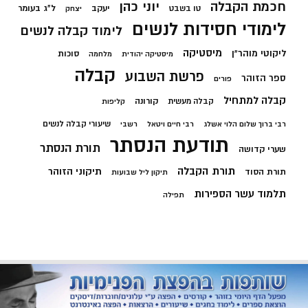
חכמת הקבלה
יוני כהן
יעקב
ל"ג בעומר
טו בשבט
יצחק
לימודי חסידות לנשים
לימוד קבלה לנשים
מיסטיקה
ליקוטי מוהר"ן
סוכות
מיסטיקה יהודית
מלחמה
קבלה
פרשת השבוע
ספר הזוהר
פורים
קבלה למתחיל
קורונה
קבלה מעשית
קליפות
שיעורי קבלה לנשים
רבי ברוך שלום הלוי אשלג
רבי חיים ויטאל
רשבי
תודעת הנסתר
תורת הנסתר
שערי קדושה
תורת הקבלה
תיקוני הזוהר
תורת הסוד
תיקון ליל שבועות
תלמוד עשר הספירות
תפילה