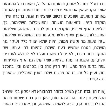
כבר חז”ל דחו כל אותם, וכמותם מקהל ה’, באמרם כל המתגאה
אומר הקב”ה אין אני והוא יכולים לדור במדור אחד: וכן לאפוקי
מאותם הטועים, ושופטים דכשם שמציאות הגוף, בהכרח שיהי’
מוקדם בזמן, למציאות הנשמה, והמושכלות השלימות, כך,
שלימות הגוף וצרכיו, מוקדמים בזמן להשגת הנשמה, ושלימות
המושכלות, באופן שגוף חלש נמנע מהשגת מושכלות שלימות,
שזה טעות מר וקשה ממות, היות שלא יצויר כלל ועיקר גוף
מושלם, בטרם שהשיג דעת השלם, להיותו לפי עצמו, שק
מנוקב ובור נשבר, לא יכיל משהו תועלת לא לו ולא לאחרים:
זולת, עם השגת הדעת השלימה, שאז עולה גם הגוף לשלימותו
עמה בקנה אחד ממש, וזה הדין נוהג בין בפרטים ובין בהכלל
יחד, ועיין כל זה, בזוהר פרשת שלח בענין המרגלים, שהאריך
בזה עש”ה:
(אות ה)
ובזה
תבין מש”כ בזוהר דבחבורא דא יפקון בני ישראל
מגלותא, וכן עוד בהרבה מקומות, שאך ורק בהתפשטות חכמת
הקבלה ברוב עם, נזכה לגאולה השלמה, וכן אמרו ז”ל המאור