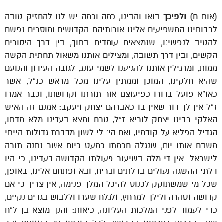
(אות ח)
ולפיכך
בואו והבינו, כמה וכמה יש לנו להחזיק טובה
לרבותינו המשפיעים אלינו אורותיהם הקדושים ומוסרים נפשם
להטיב לנפשינו, שנמצאים עומדים בתוך, בין דרך היסורים
הקשים, ובין דרך תשובה, ומצילים אותנו משאול תחתית הקשה
ממות, ומרגילין אותנו להגיענו לשמי עונג, לגובה העידון והנועם
שהיא חלקינו, המוכן וממתין עלינו מכל מראש כנ”ל, אשר
כאו”א פועל בדורו כפיעוצם אור תורתו וקדושתו, וכבר אמרו
ז”ל אין לך דור שאין בו כאברהם יצחק ויעקב: אמנם זה האיש
האלקי רבינו יצחק לוריא ז”ל, טרח ומצא בעדינו מלא מדתו,
הגדיל הפליא על קודמיו, ואם הי’ לי לשון מדברת גדולות הייתי
משבח אותו יום, שנגלה חכמתו כמעט כיום אשר נתנה תורה
לישראל: אין די מלה בשיעור פעולתו הקדושה בעדינו, כי היו
דלתי ההשגה נעולים בדלתים ובריח, ובא ופתחם אלינו, באופן,
שכל מי שמשתוקק לכנוס להיכל המלך פנימה, אין צריך כי אם
קדושה וטהרה ולילך למרחץ, ולגלח שערו וללבוש בגדים נקיים,
כדי לעמוד לפני המלכות העליונה, כיאות: והנך מוצא בן ל”ח