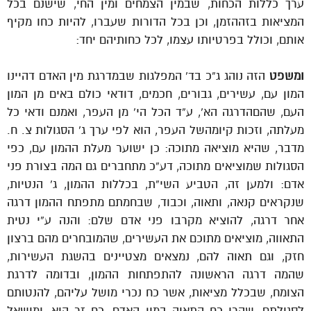
ערך כללות הכחות, שבמין הצמחים ומין החי, שישנם בכל
המציאות בזההזמן, וכן בכל הדורות שעברו, להיות כחו מקיף
אותם, וכולל בפרטיותו עצמו, לכל כחותיהם יחד:
ומשפט
הזה נוהג ג”כ בד’ המפלגות שבמדרגת מין האדם דהיינו
המון עם, עשירים, גבורים, חכמים, דודאי כולם באים מן המון
העם, שהםהדרגה הא’, ע”ד הכל הי’ מן העפר, ואמנם ודאי כל
מעלתה, וזכות קיומהשל העפר, הוא לפי ערך ג’ הסגולות צ. ח.
מדבר, שהיא מוציאה מתוכה: כן ישוער מעלת ההמון עם, כפי
הסגולות שמוציאים מתוכה, דע”כ מתחברים גם המה בצורת פני
אדם: ולמען זה, הטביע השי”ת, בכללות ההמון, ג’ הנטיות,
שנקראים קנאה, ותאוה, וכבוד, שבחמתם מתפתח ההמון דרגה
אחר דרגה, להוציא מקרבו פני אדם שלם: והנה ע”י נטית
התאווה, מוציאים מתוכם את העשירים, שהמובחרים מהם ברצון
חזק, וגם תאוה להם, נמצאים מצטיינים בהשגת העשירות,
שהמה דרגה הראשונה להתפתחות ההמון, ובדומה לדרגת
הצומח, שבכלל מציאות, אשר כח נכרי מושל עליהם, להנטותם
לסגולתם, שהרי כח התאוה במין האדם, כח זר הוא, ומושאל