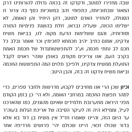
שבה מחזירו למוטב, ודקדקו זה בכונה גדולה להורותינו דרק
המאור שבתוכיותה, כתפוחי זהב במשכיות כסף בה צרור זו
הסגולה, להחזיר האדם למוטב, דהן היחיד והן האומה, לא
ישלימו הכונה, שעליה נבראו, זולת בהשגת פנימיות התורה
וסודותיה, והגם ששלימות הדעת מקוה לנו, בביאת משיח
צדקינו, אמנם כתיב יהיב חכמתא לחכימין וכו’ ואומר ובלב כל
חכם לב נתתי חכמה, וע”כ להתפשטותגדול של חכמת האמת
בקרב העם, אנו צריכים מקודם, באופן שנהי’ ראוים לקבל
התועלת ממשיח צדקינו, ולפיכך תלוים המה התפשטות החכמה
וביאת משיח צדקנו זה בזה, והבן היטב:
וכיון
שכן הרי אנו מחויבים לקבוע מדרשות ולחבר ספרים, כדי
למהר תפוצת החכמה במרחבי האומה, ולא הי’ כן בזמן הקודם
מפני היראה מתערובת תלמידים שאינם מהוגנים, כמו שהארכנו
לעיל, וממילא היה זה לעיקר הסיבה של אריכת הגלות בעוה”ר
עד היום הזה, והיינו שאמרו חז”ל אין משיח בן דוד בא אלא
בדור שכולו זכאי, היינו שכולם יהי’ פרושים מרדיפה אחר