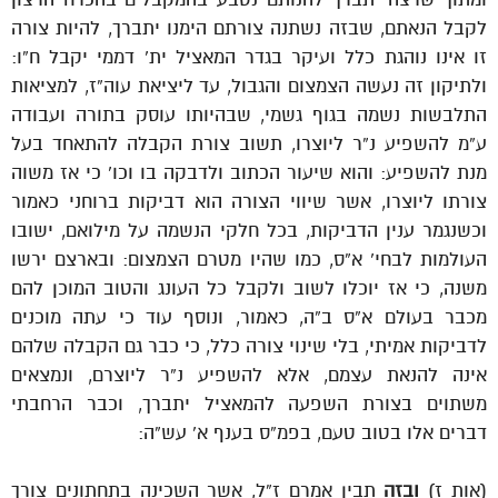
לקבל הנאתם, שבזה נשתנה צורתם הימנו יתברך, להיות צורה
זו אינו נוהגת כלל ועיקר בגדר המאציל ית’ דממי יקבל ח”ו:
ולתיקון זה נעשה הצמצום והגבול, עד ליציאת עוה”ז, למציאות
התלבשות נשמה בגוף גשמי, שבהיותו עוסק בתורה ועבודה
ע”מ להשפיע נ”ר ליוצרו, תשוב צורת הקבלה להתאחד בעל
מנת להשפיע: והוא שיעור הכתוב ולדבקה בו וכו’ כי אז משוה
צורתו ליוצרו, אשר שיווי הצורה הוא דביקות ברוחני כאמור
וכשנגמר ענין הדביקות, בכל חלקי הנשמה על מילואם, ישובו
העולמות לבחי’ א”ס, כמו שהיו מטרם הצמצום: ובארצם ירשו
משנה, כי אז יוכלו לשוב ולקבל כל העונג והטוב המוכן להם
מכבר בעולם א”ס ב”ה, כאמור, ונוסף עוד כי עתה מוכנים
לדביקות אמיתי, בלי שינוי צורה כלל, כי כבר גם הקבלה שלהם
אינה להנאת עצמם, אלא להשפיע נ”ר ליוצרם, ונמצאים
משתוים בצורת השפעה להמאציל יתברך, וכבר הרחבתי
דברים אלו בטוב טעם, בפמ”ס בענף א’ עש”ה:
(אות ז)
ובזה
תבין אמרם ז”ל, אשר השכינה בתחתונים צורך