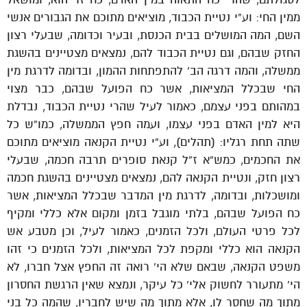
ממין החי: וע”י נטיית הכבוד, מוציאים מתוכם את הגבורים אנשי
השם, המה המושלים בבית הכנסת, ובעיר וכדומה, שבעלי רצון
החזק שבהם, וגם נטיית הכבוד להם, נמצאים מצטיינים בהשגת
ממשלה, והמה דרגה הב’ להתפתחות ההמון, ובדומה לדרגת מין
החי שבכלל המציאות, אשר כח הפועל שבהם, כבר מצוי
במהותם בפני עצמם, כאמור לעיל שהרי נטיית הכבוד, נבדלת
היא למין האדם בפני עצמו, ועמה חפץ הממשלה, כמו”ש כל
שתה תחת רגליו: (תהלים), וע”י נטיית הקנאה מוציאים מתוכם
את החכמים, כמש”א ז”ל קנאת סופרים תרבה חכמה, שבעלי
רצון חזק, ונטיית הקנאה להם, נמצאים מצטיינים בהשגת חכמה
ומושכלות, ובדומה, לדרגת מין המדבר שבכלל המציאות, אשר
כח הפועל שבהם, בלתי מוגבל בזמן ומקום אלא כללי ומקיף
לכל פרטי העולם, ולכל הזמנים, כאמור לעיל, וכן מטבע אש
הקנאה הוא כללי ומקפת לכל המציאות, ולכל הזמנים כי זהו
משפט הקנאה, שבאם שלא הי’ רואה זה החפץ אצל חברו, לא
הי’ מתעורר לחשוק אלי’ כל עיקר, ונמצא שאין הרגשת החסרון
מתוך מה שחסר לו, אלא מתוך מה שיש לחבריו, שהמה כל בני