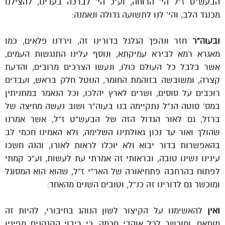
הבעש”ט ז”ל הי’ הרוחה, וע”כ הי’ לברכה בעדינו, להצילנו
מכנגד הלב, והי’ לנו לתשועה גדולה ונאמנה:
ובעוה”ר
חזר ונהפך הגלגל בדורינו זה, וירדנו פלאים, כמו
מאגרא רמא לבירא עמיקתא, ונוסף עלינו התנגשות העמים,
אשר בלבל כל העולם כולו, ונעשו הצרכים מרובים, והדעת
קצרה, ומשובשה בזוהמת החומר, הנוטל חלק בראש, ועבדים
רוכבים על סוסים, ושרים לארץ יהלכו, וכל הנאמר במתניתין
במס’ סוטה הנ”ל נתקיימה בנו בעוה”ר ושוב נעשה מחיצה של
ברזל, גם לאור הגדול הזה של הבעש”ט ז”ל, אשר אמרנו
שהולך ואור עד נכון גאולתינו השלימה, ולא האמינו חכמי לב
בהאפשרות בדור יבוא ולא יוכלו לראות לאורו, והנה חשכו
עינינו נשינו טובה, ובראותי זה אמרתי עת לעשות, וע”כ קמתי
לפתוח בהרחבה פתחיאורה של האר”י ז”ל, שהוא הוא המסוגל
ומוכשר גם לדורינו זה כנ”ל, וטובים השנים מהאחד:
ואין
להאשימנו על הקיצור לשון הנוהג בחיבורי, להיות זה
מותאם, ומוכשר לכל אוהבי חכמה, כי ריבוי הקנקנים מפיגין