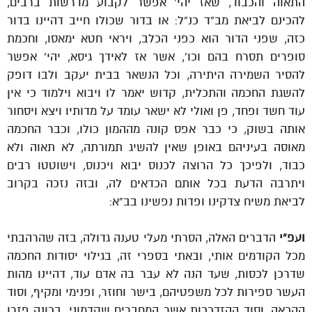
התאוה והכבוד, שאז יהי’ אפשר לקבוע מדרשות ברבים,
להכינם לביאת מב”ד כנ”ל: או בדור שכולו חייב דהיינו בדור
כזה, שפני הדור הוא כפני הכלב, ויראי חטא ימאסו, וחכמת
סופרים תסרח בהם וכו’, אשר אז לאידך גיסא, יהי’ אפשר
להסיר השמירה היתירה, וכל הנשאר בבית יעקב ולבו דופק
להשגת החכמה והתכלית, קדוש יאמר לו ויבוא וילמוד כי אין
עוד חשד ופחד, פן ואולי לא ישאר עומד על מדותיו ויצא ויסחור
אותה בשוק, כי כבר אפס קונה מההמון כולו, וכבר החכמה
מאוסה בעיניהם באופן שאין להשיג תמורתה, לא תאוה ולא
כבוד, ולפיכך כל הרוצה לכנוס יבוא ויכנוס, וישוטטו רבים
ויתרבה הדעת בכל אותם הכדאים לה, ובזה נזכה בקרוב
לביאת משיח צדקינו ופדות נפשינו בב”א:
ועפ”י
הדברים האלה, הסרתי מעלי טענה גדולה, בזה שהרהבתי
מכל הקודמים אותי, ובאתי בספרי זה, בגילוי יסודות החכמה
שדרכן לכסות, שעד הנה לא עבר בה אדם עוד, דהיינו מהות
העשר ספירות לכל משפטיהם, בישר וחוזר, ופנימי ומקיף, וסוד
ההכאה, וסוד ההזדככות אשר המחברים שקדמוני, בכונה פזרו