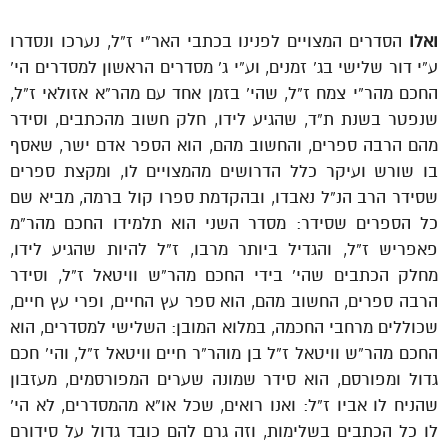
ואלו
הסדרים המצויים לפנינו בכתבי האר”י ז”ל, נערכו ונסדרו
ע”י דור שלישי בג’ זמנים, וע”י ג’ מסדרים הראשון למסדרים הי’
החכם מהר”י צמח ז”ל, שהי’ בזמן אחד עם מהר”א אזולאי ז”ל,
שנפטר בשנת ת”ד, שהגיע לידו, חלק חשוב מהכתבים, וסידר
מהם הרבה ספרים, והחשוב מהם, הוא הספר אדם ישר, שאסף
בו שורש ועיקר כלל הדרושים מהמצויים לו, ומקצת ספרים
שסידר הרב הנ”ל נאבדו, ובהקדמת ספרו קול ברמה, מביא שם
כל הספרים שסידר: מסדר השני הוא תלמידו החכם מהר”מ
פאפריש ז”ל, והגדיל ביותר מרבו, ז”ל להיות שהגיע לידו,
מחלק הכתבים שהי’ בידי החכם מהר”ש וויטאל ז”ל, וסידר
הרבה ספרים, החשוב מהם, הוא ספר עץ החיים, ופרי עץ חיים,
שכוללים מרחבי החכמה, במלוא המובן: השלישי למסדרים, הוא
החכם מהר”ש וויטאל ז”ל בן מוהר”ר חיים וויטאל ז”ל, והי’ חכם
גדול ומפורסם, הוא סידר שמונה שערים המפורסמים, מעזבון
שהניח לו אביו ז”ל: ואנו רואים, שכל או”א מהמסדרים, לא הי’
לו כל הכתבים בשלימות, וזה גרם להם כובד גדול על סידורם