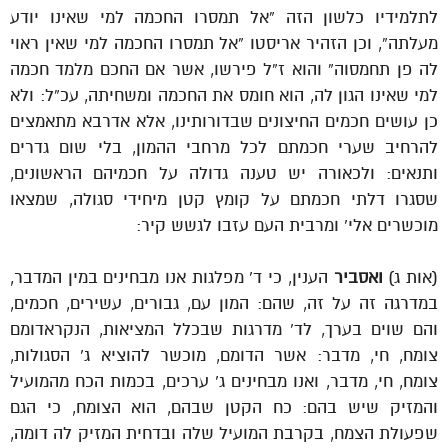
לתלמידיו כלשון הזה “אל תמסרו החכמה למי שאינו יודע
מעלתה”, וכן הזהיר אריסטו “אל תמסרו החכמה למי שאין ראוי
לה פן תחמסוה” והוא ז”ל פירשו, אשר אם החכם מלמד חכמה
למי שאינו הגון לה, הוא חומס את החכמה ומשחיתה, עכ”ל: ולא
כן עושים חכמים החיצונים שבדורותינו, אלא אדרבא מתאמצים
להרחיב שערי חכמתם לכל מרחבי ההמון, בלי שום גדרים
ותנאים: ולכאורה יש טענה גדולה על חכמיהם הראשונים,
שסגרו דלתי חכמתם על קומץ קטן מיחידי סגולה, שמצאו
מוכשרים אלי’ ומרבית העם עזבו לגשש קיר:
(אות ג)
ואסביר
הענין, כי ד’ מפלגות אנו מבחינים במין המדבר,
במדרגה זה על זה, שהם: המון עם, גבורים, עשירים, חכמים,
והם שוים בערך, לד’ מדרגות שבכלל המציאות, הנקראדומם
צומח, חי, מדבר: אשר הדומם, מוכשר להוציא ג’ הסגולות,
צומח, חי, מדבר, ואנו מבחינים ג’ ערכים, בכמות הכח מהמועיל
והמזיק שיש בהם: כח הקטן שבהם, הוא הצומח, כי הגם
שפעולת הצמח, בקרבת המועיל שלה ובדחית המזיק לה דומה,