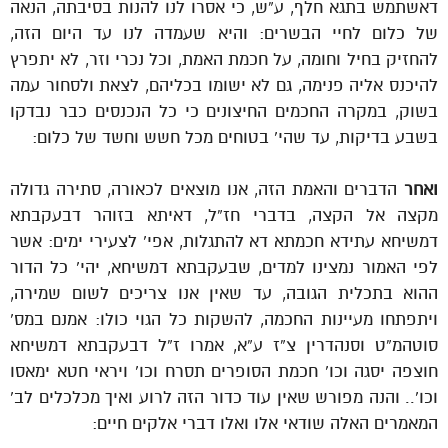
דאשתמש בתגא חלף, ע”ש, כי אסרו לנו להנות בסיבתה, הנאה
של כלום לחיי הבשרים: והיא שעמדה לנו עד היום הזה,
להחזיק בחיל וחומה, על חכמת האמת, וכל נכרי וזר, לא יתפרץ
להיכנס אליה פנימה, גם לא ישומו בכליהם, לצאת ולסחור עמה
בשוק, במקרה החכמים החיצונים כי כל הנכנסים כבר נבדקו
בשבע בדיקות, עד שהי’ בטוחים מכל חשש וחשד של כלום:
ואחר
הדברים והאמת הזה, אנו מוצאים לכאורה, סתירה גדולה
מקצה אל הקצה, בדברי חז”ל, דאיתא בזוהר דבעקבתא
דמשיחא עתידא חכמתא דא להתגלות, אפי’ לצעירי ימים: אשר
לפי האמור נמצינו למדים, שבעקבתא דמשיחא, יהי’ כל הדור
ההוא בתכלית הגובה, עד שאין אנו צריכים לשום שמירה,
ויתפתחו מעיינות החכמה, להשקות כל הגוי כולו: אמנם במס’
סוטהמ”ט וסנהדרין צ”ז ע”א, אמרו ז”ל דבעקבתא דמשיחא
חוצפה יסגה וכו’ חכמת הסופרים תסרח וכו’ ויראי חטא ימאסו
וכו’.. והנה מפורש שאין עוד כדור הזה לרוע ואיך מכלכלים לב’
המאמרים האלה שודאי אלו ואלו דברי אלקים חיים: