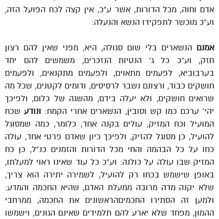
אדם וחוה, מכל הדורות, אשר ע”כ, אין קצה לכח הפועל הזה,
וע”כ מוכשר לתפקידו הנשא והנעלה:
אמנם
הנשארים בלי שום סגולה, היא, מפני שאין להם רצון
חזק, וע”כ כל ג’ הנטיות הנזכרים, משמשים להם יחד
בערבוביא, לפעמים מתאוים, ולפעמים מתקנאים, ולפעמים
חושקים כבוד, ורצונם נשבר לרסיסים, ודומים לקטנים, שכל מה
שרואים חושקים, ולא יעלה בידם, מהשגה של כלום, ולפיכך
יהי’ ערכם כמו קש וסובין, הנשארים אחרי הקמח:
ונודע
שכח
המועיל וכח המזיק, עולים בקנה אחד, כלומר, כמה שמסוגל
להועיל, כן מסוגל להזיק, ולפיכך כיון שאדם פרטי אחד, עולה
כחו על כל הבהמה והחי מכל הדורות והזמנים כנ”ל, כן כח
המזיק שבו עולה על כולנה: וע”כ כל עוד שאינו ראוי למעלתו,
באופן שישמש בכחו רק להועיל, לשמירה יתירה הוא צריך,
שלא יקנה מדה מרובה ממעלת האדם, שהיא החכמה והמדע:
ולמען זה הסתירו החכמיםהראשונים את החכמה, ממרחבי
ההמון, מפחד שלא יארע להם תלמידים שאינם הגונים, וישמשו