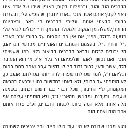
הדברים הנה והנה, וברמיזות דקות, באופן שידו של אדם אינו
ראוי לקבץ אותם אשר אנכי באורו יתברך שהופיע עלי, ובעזרת
רבותי קבצתי אותם, וגליתי הדברים די באר, ובצביונם
הרוחני,למעלה מן המקום ולמעלה מהזמן: והי’ יכולים לבוא עלי
בטענה גדולה, ממ”נ, אם אין פה נוספות על רבותי א”כ האר”י
ז”ל ורח”ו ז”ל, בעצמם והמחברים האמיתיים מפרשי דבריהם,
הי’ יכולים לגלות ולבאר הדברים בביאור גלוי, כמו שעשיתי
אנכי, ואם נפשך לאמר שלפניהם הי’ גלוי, א”כ מי הוא המחבר
הזה, אשר ודאי, זכות גדול הי’ לו להיות עפר ואפר תחת כפות
רגליהם ז”ל, לומר שנחלתו שפרה לו ה’ יותר מנחלתם: אמנם כן,
לא הוספתי על רבותי, ולא באתי בחדשות כמו שתראה במראה
המקומות, ע”י החיבור, שכל דברי כבר רשום וכתוב, בשמנה
שערים, ובעה”ח, ומבו”ש, מהאר”י ז”ל, ולא הוספתי עליהם אף
מלה אחת, אלא המה כיוונו לכסות הדברים, וע”כ פזרו אותם
אחת הנה ואחת הנה,
והוא מפני שדורם לא הי’ עוד כולו חייב, והי’ צריכים לשמירה