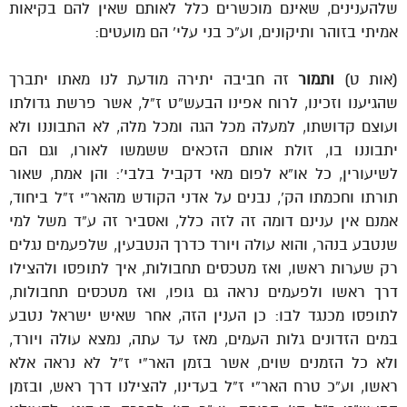
שלהענינים, שאינם מוכשרים כלל לאותם שאין להם בקיאות
אמיתי בזוהר ותיקונים, וע”כ בני עלי’ הם מועטים:
(אות ט)
ותמור
זה חביבה יתירה מודעת לנו מאתו יתברך
שהגיענו וזכינו, לרוח אפינו הבעש”ט ז”ל, אשר פרשת גדולתו
ועוצם קדושתו, למעלה מכל הגה ומכל מלה, לא התבוננו ולא
יתבוננו בו, זולת אותם הזכאים ששמשו לאורו, וגם הם
לשיעורין, כל או”א לפום מאי דקביל בלבי’: והן אמת, שאור
תורתו וחכמתו הק’, נבנים על אדני הקודש מהאר”י ז”ל ביחוד,
אמנם אין ענינם דומה זה לזה כלל, ואסביר זה ע”ד משל למי
שנטבע בנהר, והוא עולה ויורד כדרך הנטבעין, שלפעמים נגלים
רק שערות ראשו, ואז מטכסים תחבולות, איך לתופסו ולהצילו
דרך ראשו ולפעמים נראה גם גופו, ואז מטכסים תחבולות,
לתופסו מכנגד לבו: כן הענין הזה, אחר שאיש ישראל נטבע
במים הזדונים גלות העמים, מאז עד עתה, נמצא עולה ויורד,
ולא כל הזמנים שוים, אשר בזמן האר”י ז”ל לא נראה אלא
ראשו, וע”כ טרח האר”י ז”ל בעדינו, להצילנו דרך ראש, ובזמן