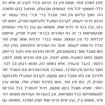
למין האדם והחי, אמנם אין בה הרגש נבדל לענין זה אלא כח
כללי משותף לכל מיני הצמחים שבעולם, שפועל בהם מלאכה
הזו: נוסף עליהם מין החי, שבכל ברי’ וברי’ בפני עצמה יש
הרגש פרטי לעצמו, לקרבת המועיל ולהרחקת המזיק, ויוצא לנו
בזה, ערך בעל חי פרטי אחד, משתוה עם ערך כל מיני הצמחים
שבהמציאות כי זה כח המרגיש בברורי מועיל ומזיק, שישנם
לכללות כל מין הצומח, נמצא בברי’ פרטית אחת ממין החי
נבדל ברשותו לעצמו: והנה כח המרגיש הזההנוהג במין החי,
הוא מוגבל מאד במקוםובזמן, להיות ההרגש אינו פועל בריחוק
מקום כחוט השערה מחוץ לגופו, וכן אינו מרגיש מחוץ לזמנו,
כלומר, בעבר ובעתיד, אלא באותו רגע שהוא דבוק בה לבד:
נוסף עליהם מין המדבר, המורכב מכח המרגיש וכח השכלי יחד
ולפיכך אין כחו מוגבל בזמן ומקום, לקרבת המועילו ולהרחקת
המזיק לו, כמו מין החי, והוא בסיבת המדע שלו, שהוא ענין
רוחני, שאינו מוגבל בזמן ומקום, ויכול להשכיל בכל הבריות
למקומותיהם בכל המציאות, וכן בעוברות ועתידות משנות דור
ודור, ונמצא ע”כ, ערך איש פרטי אחד ממין המדבר, משתוה עם