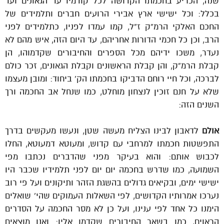
שנה, הכריע בחכמתו הקדושה לכל קודמיו עד הגאונים ועד
בכלל: וכל ישישי ארץ אבירי הרועים חברים ותלמידים של
החכם האלקי הרמ”ק ז”ל, קמו עמדו לפניו, כתלמידים לפני
הרב, וכן כל חכמי הדורות אחריהם, עד היום הזה, איש מהם לא
נעדר, משכו ידיהם מכל הספרים והחיבורים שקדמוהו, הן
קבלת הרמ”ק, והן קבלת הראשונים וקבלת הגאונים, זכר כולם
לברכה, וכל חיי רוחם הדביקו בחכמתו הק’ ביחוד: ומובן מעצמו
שלא על חנם זוכין לנצחון מוחלט, כמו שנחל אב החכמה ורך
השנים הזה:
אולם
לדאבון לבינו הצליח מעשה שטן, ונעשו מעקשים בדרך
התפשטות חכמתו למרחבי עם קדוש, ומעוטא דמעוטא, החלו
לכבוש אותם: והוא בעיקר מפני שהדברים נכתבו מפי
השמועה, כמו שדרש בחכמה יום יום לפני תלמידיו שכבר היו
ישישי ימים, ובקיאים גדולים בהשגת הזהר ותיקונים ועל פי רוב
נערכו אמרותיו הקדושים, לפי השאלות העמוקים שהי’ שואלים
הימנו כל אחד לפי ענינו, ועל כן לא מסר החכמה על הסדרים
הראוים, כמו בשאר החיבורים שקדמו אליו: ואנו מוצאים