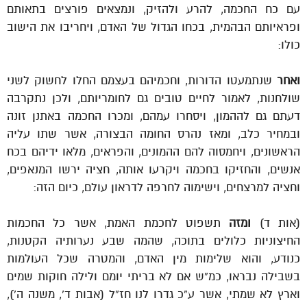
עם כח החכמה, להרע ולהזיק, ונמצאים פורצים בתאותם
ופראיותם הבהמית, בכחו הגדול של האדם, ויחריבו את הישוב
כולו:
ואחר
שנתמעטו הדורות, וחכמיהם בעצמם החלו לחשוק לשני
שולחנות, לאמור לחיים טובים גם לחומריותם, ולכן נתקרבה
דעתם גם לההמון, ויסחרו עמהם, ומכרו החכמה באתנן זונה
ובמחיר כלב, ומאז נהרס החומה הבצורה, אשר שתו עליה
הראשונים, ויחמסוה להם ההמונים, והפראים, מלאו ידיהם בכח
אנשים, והחזיקו בחכמה ויקרעו אותה, חציה ירשו המנאפים,
וחציה למרצחים, וישימוה לחרפה לדראון עולם, כיום הזה:
(אות ד)
ומזה
תשפוט לחכמת האמת, אשר כל החכמות
החיצוניות כלולים בתוכה, שהמה שבע נערותיה הקטנות,
כנודע, והוא שלימות מין האדם, והמטרה שכל העולמות
בשבילה נבראו, כמ”ש אם לא בריתי יומם ולילה חוקות שמים
וארץ לא שמתי, אשר ע”כ גדרו לנו חז”ל (אבות ד’, משנה ה’),