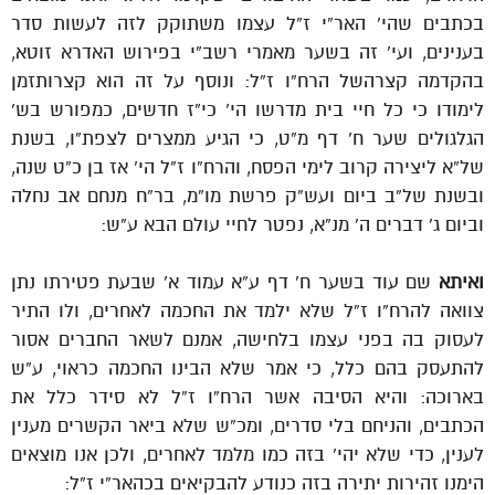
בכתבים שהי’ האר”י ז”ל עצמו משתוקק לזה לעשות סדר
בענינים, ועי’ זה בשער מאמרי רשב”י בפירוש האדרא זוטא,
בהקדמה קצרהשל הרח”ו ז”ל: ונוסף על זה הוא קצרותזמן
לימודו כי כל חיי בית מדרשו הי’ כי”ז חדשים, כמפורש בש’
הגלגולים שער ח’ דף מ”ט, כי הגיע ממצרים לצפת”ו, בשנת
של”א ליצירה קרוב לימי הפסח, והרח”ו ז”ל הי’ אז בן כ”ט שנה,
ובשנת של”ב ביום ועש”ק פרשת מו”מ, בר”ח מנחם אב נחלה
וביום ג’ דברים ה’ מנ”א, נפטר לחיי עולם הבא ע”ש:
ואיתא
שם עוד בשער ח’ דף ע”א עמוד א’ שבעת פטירתו נתן
צוואה להרח”ו ז”ל שלא ילמד את החכמה לאחרים, ולו התיר
לעסוק בה בפני עצמו בלחישה, אמנם לשאר החברים אסור
להתעסק בהם כלל, כי אמר שלא הבינו החכמה כראוי, ע”ש
בארוכה: והיא הסיבה אשר הרח”ו ז”ל לא סידר כלל את
הכתבים, והניחם בלי סדרים, ומכ”ש שלא ביאר הקשרים מענין
לענין, כדי שלא יהי’ בזה כמו מלמד לאחרים, ולכן אנו מוצאים
הימנו זהירות יתירה בזה כנודע להבקיאים בכהאר”י ז”ל: