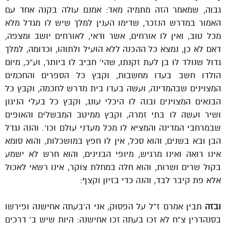
גבוה, שמאמר הזה מתמיה מאד: אמנם עולה בקנה אחד עם
האמור במדרש הנזכר, שדימו הענין למלך שיש לו מגדל מלא
מכל טוב, ואין לו אורחים, אשר ודאי, לאורחים יושב ומצפה,
דאם לא כן, נמצא כל ההכנה ללא הועיל ולתוהו, וכדומה, למלך
גדול שנולד לו בן לעת זקנתו, שהי’ חביב לו ביותר, וע”כ, מיום
הולדו חשב בעדו מחשבות, וקבץ כל הספרים והחכמים
המצוינים שבהמדינה, ועשה בעדו בית מדרש לחכמה, וקבץ כל
הבנאים המצוינים ובנה לו היכלי עונג, וקבץ כל בעלי הניגון
ושיר ועשה לו בתי זמרה, וקבץ ממיטב המבשלים והאופים
שבמרחבי המדינה והמציא לו מכל מעדני עולם וכו’. והנה נגדל
הבן ובא בשנים, והוא סכל, אין לו חפץ במושכלות, והוא סומא
אינו רואה ואינו מרגיש, מיופי הבנינים, והוא חרש לא ישמע
בקול שרים ושרות, והוא חלה במחלת צוקר, אינו רשאי לאכול
אלא פת קיבר לבד, והנה כדי בזיון וקצף:
ובזה
תבין אמרם ז”ל על הפסוק, אני ה’בעתה אחישנה ופירשו
בסנהדרין צ”ח לא זכו בעתה זכו אחישנה: היות שיש ב’ דרכים