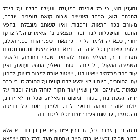
והענין
הוא, כי כל שמירה המעולה, ונעילת הדלת על היכל
החכמה, הוא, מפחד האנשים שרוח קנאת סופרים שבהם,
מעורב בכח התאוה, והכבוד, ואין קנאתם מוגבלת, בחפץ
החכמה ומושכלות לבד: ובזה נמצאים ב’ המאמרים הנ”ל צדקו
יחדיו, שבא זה ולימד על זה, כי מאחר שפני הדור כפני הכלב,
כלומר שצוחין ככלבא הב הב, ויראי חטא ימאסו, וחכמת חכמים
תסרח בהם, ממילא מותר להרחיב שערי החכמה, ולהסיר
השמירה המעולה, להיותה בטוחה מאלי’, מחמס ועושק, ואין
עוד פחד מתלמיד שאינו הגון, שיטול אותה למכור בשוק, להמון
עם, החומרים, היות שלא ימצא להם קונים על סחורה זו, כי כבר
נמאסת בעיניהם, וכיון שאין עוד תקוה לנחול תאוה וכבוד על
ידיה, נעשת בזה, בטוחה ומשומרת מאליה, שכל זר לא יקרב,
זולת אוהבי חכמה ותושי’ לבד, ולפיכך יוסר כל בדיקה
מהנכנסים, עד שגם צעירי ימים יוכלו לזכות בה:
ובזה
תבין אמרם ז”ל, סנהדרין צ”ח ע”א, אין בן דוד בא אלא
בדור שכולו זכאי או כולו חייב שתמוה מאד, דכל כמה שימצא