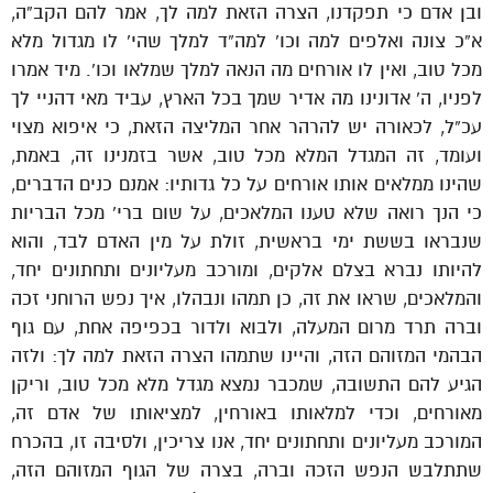
ובן אדם כי תפקדנו, הצרה הזאת למה לך, אמר להם הקב”ה,
א”כ צונה ואלפים למה וכו’ למה”ד למלך שהי’ לו מגדול מלא
מכל טוב, ואין לו אורחים מה הנאה למלך שמלאו וכו’. מיד אמרו
לפניו, ה’ אדונינו מה אדיר שמך בכל הארץ, עביד מאי דהניי לך
עכ”ל, לכאורה יש להרהר אחר המליצה הזאת, כי איפוא מצוי
ועומד, זה המגדל המלא מכל טוב, אשר בזמנינו זה, באמת,
שהינו ממלאים אותו אורחים על כל גדותיו: אמנם כנים הדברים,
כי הנך רואה שלא טענו המלאכים, על שום ברי’ מכל הבריות
שנבראו בששת ימי בראשית, זולת על מין האדם לבד, והוא
להיותו נברא בצלם אלקים, ומורכב מעליונים ותחתונים יחד,
והמלאכים, שראו את זה, כן תמהו ונבהלו, איך נפש הרוחני זכה
וברה תרד מרום המעלה, ולבוא ולדור בכפיפה אחת, עם גוף
הבהמי המזוהם הזה, והיינו שתמהו הצרה הזאת למה לך: ולזה
הגיע להם התשובה, שמכבר נמצא מגדל מלא מכל טוב, וריקן
מאורחים, וכדי למלאותו באורחין, למציאותו של אדם זה,
המורכב מעליונים ותחתונים יחד, אנו צריכין, ולסיבה זו, בהכרח
שתתלבש הנפש הזכה וברה, בצרה של הגוף המזוהם הזה,