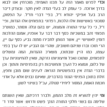
וכדי
לפרש מאמר הזה על תכנו האמיתי, מוכרחין אנו לבוא
בדרך ארוכה. כי עומק לב בעלי הגדה לאין חקר: ובצדק דיבר
הרב בעל אפיקי יהודא ז”ל, בפי’ דברי חז”ל. על הפסוק,
סמכוני באשישות אלו הלכות, רפדוני בתפוחים אלו הגדות, ופי’
ז”ל, כי כל עניני התורה והמצוה, יש בהם נגלה ונסתר, כמוש”כ
תפוחי זהב במשכיות כסף דבר דבר על אופניו, אמנם ההלכות
דומין לאשישי יין, אשר הנותן לחבירו מתנה גביע כסף עם יין,
הרי תוכו וברו שניהם חשובים, שהרי גם הגביע יש לו ערך בפני
עצמו, כמו היין שבתוכו, משא”כ ההגדות, המה נמשלים
לתפוחים, שתוכו נאכל וחיצוניותו נזרקת, שאין להחיצוניות ערך
של כלום, ונמצא כל הערך והחשיבות רק בהפנימיות והתוך: וכן
בדברי הגדה אין בהפשטיות הנראה לעינים שום מובן וחפץ,
זולת בתוכן הפנימי הגנוז בהדברים, שאינם נבנים אלא על אדני
חכמת האמת, המסור ליחידי סגולה, עכ”ל בשינוי לשון:
ומי
יהין להוציא זה מלב ההמון, ולברר דרכיהם, שאין השגתם
שלימה גם בשני חלקי התורה הנק’ פשט ודרוש: אשר סדר ד’