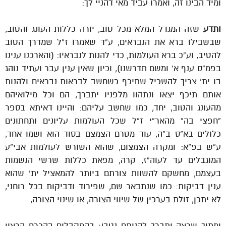
ומיד הבינו זה, ואמרו עביד מאי דהניי לך:
ותדע
שזה המגדל המלא מכל טוב, יורה כללות העונג והטוב,
שבשבילו ברא את הנבראים, ע”ד שאמרו ז”ל שמדרך הטוב
להטיב, וע”כ ברא העולמות, כדי להנות לנבראיו: (והארכנו ענינו
בפמ”ס ענף א’ ומשם תדרשנו), וכיון שאין ענין עבר ועתיד נוהג
בו ית’ צריך להשכיל שתיכף כשחשב לבראות נבראים ולהנות
אותם תיכף יצאו ונתהוו מלפניו יתברך, הם וכל מילואיהם
מהעונג והטוב, יחד, כמו שחשב עליהם: והיינו דאיתא בספר
“חפצי בה” מהאר”י ז”ל שכל העולמות עליונים ותחתונים
כלולים בא”ס ב”ה, עוד מטרם הצמצם בסוד הוא ושמו אחד,
ע”ש בפ”א: ומקרה הצמצום, שהוא השורש לעולמות אבי”ע
המוגבלים עד לעוה”ז, קרה, מפאת כללות שרשי הנשמות
בעצמם, מחשקם להשוות צורתם ביותר להמאציל ית’ שהוא
ענין דביקות: כמו שנתבאר שם, שפירוד ודביקות בכל רוחני,
לא יתכן, זולת בערכין של שיווי הצורה, או שינוי הצורה,
ומתוך שרצה יתברך להנותם נטבע בהמקבלים בהכרח הרצון