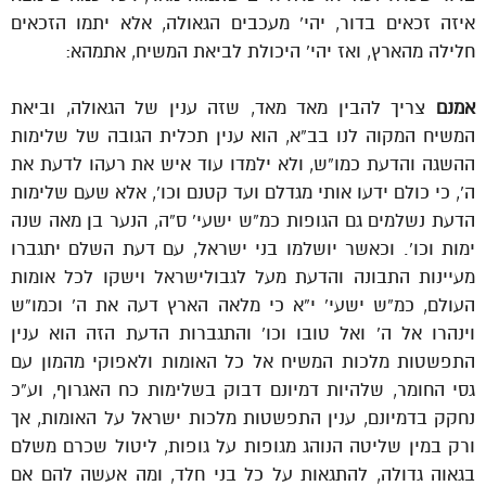
איזה זכאים בדור, יהי’ מעכבים הגאולה, אלא יתמו הזכאים
חלילה מהארץ, ואז יהי’ היכולת לביאת המשיח, אתמהא:
אמנם
צריך להבין מאד מאד, שזה ענין של הגאולה, וביאת
המשיח המקוה לנו בב”א, הוא ענין תכלית הגובה של שלימות
ההשגה והדעת כמו”ש, ולא ילמדו עוד איש את רעהו לדעת את
ה’, כי כולם ידעו אותי מגדלם ועד קטנם וכו’, אלא שעם שלימות
הדעת נשלמים גם הגופות כמ”ש ישעי’ ס”ה, הנער בן מאה שנה
ימות וכו’. וכאשר יושלמו בני ישראל, עם דעת השלם יתגברו
מעיינות התבונה והדעת מעל לגבולישראל וישקו לכל אומות
העולם, כמ”ש ישעי’ י”א כי מלאה הארץ דעה את ה’ וכמו”ש
וינהרו אל ה’ ואל טובו וכו’ והתגברות הדעת הזה הוא ענין
התפשטות מלכות המשיח אל כל האומות ולאפוקי מהמון עם
גסי החומר, שלהיות דמיונם דבוק בשלימות כח האגרוף, וע”כ
נחקק בדמיונם, ענין התפשטות מלכות ישראל על האומות, אך
ורק במין שליטה הנוהג מגופות על גופות, ליטול שכרם משלם
בגאוה גדולה, להתגאות על כל בני חלד, ומה אעשה להם אם