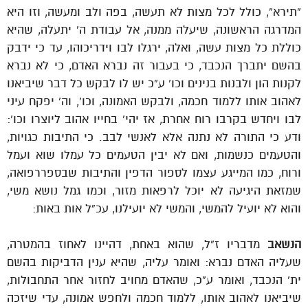
“תירא”, כולל לכל מצות לא תעשה, בפה ולב ומעשה, וזו היא
המדרגה הראשונה, שיעלה ממנה, אל עבודת ה’ יתעלה, שהיא
כוללת כל מצות עשה, ואלה, ירגלו לבו וידריכוהו, עד כי ידבק
בהשם יתברך הנכבד, כי בעבור זה נברא האדם, כי לא נברא
לקנות הון ולבנות בנינים וכו’ ע”כ יש לו לבקש כל דבר שיביאנו
לאהוב אותו ללמוד חכמה, ולבקש האמונה, וכו’, וה’ יפקח עיני
לבו ויחדש בקרבו רוח אחרת, אז יהי’ בחייו אהוב ליוצרו וכו’:
ודע כי התורה לא נתנה אלא לאנשי לבב. כי התיבות כגויות,
והטעמים כנשמות, ואם לא יבין הטעמים כל עמלו שוא ועמל
ורוח, כמו המייגע עצמו לספור הדפין והתיבות שבספררפואה,
שמזאת היגיעה לא יוכל לרפאות מזור, וכמו גמל נושא משי,
והוא לא יועיל להמשי, והמשי לא יועילנו, עכ”ל אות באות:
הנשאב
מדבריו ז”ל, שהוא באחת, דהיינו לאחוז בהמטרה,
שעליה האדם נברא: ואומר עליה, שהיא ענין הדביקות בהשם
ית’ הנכבד, ואומר ע”כ, שהאדם מחויב לחזור אחר התחבולות,
שיביאנו לאהוב אותו, ללמוד חכמה ולחפש אמונה, עדי שיזכה