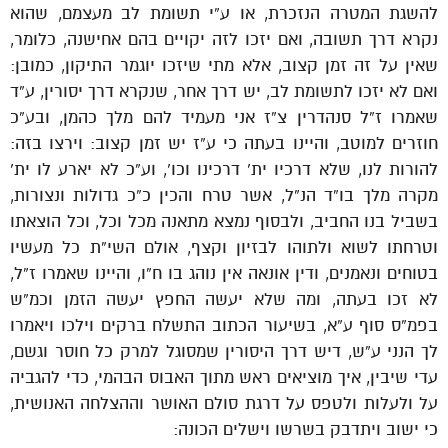
להשגת המטרה הנזכרת, או ע”י תשומת לב מעצמם, שהוא
נקרא דרך תשובה, ואם יזכו לזה יקויים בהם אחישנה, כלומר,
שאין על זה זמן קצוב, אלא מתי שיזכו יוגמר התיקון, כמובן:
ואם לא יזכו לתשומת לב, יש דרך אחר, שנקרא דרך יסורין, ע”ד
שאמרו ז”ל סנהדרין צ”ז אני מעמיד להם מלך כהמן, ובע”כ
חוזרים למוטב, והיינו בעתה כי ע”ז יש זמן קצוב: וירצו בזה:
להורות לנו, שלא דרכיו ית’ דרכינו וכו’, וע”כ לא יארע לו ית’
מקרה מלך בו”ד הנ”ל, אשר טרח והכין כ”כ גדולות ונצורות,
בשביל בנו החביב, ולבסוף נמצא מתאנה מכל וכל, וכל הוצאתו
וטרחתו לשוא ולתוהו לבזיון וקצף, אולם השי”ת כל מעשיו
בטוחים ונאמנים, ודין אונאה אין נוהג בו ח”ו, והיינו שאמרו ז”ל,
לא זכו בעתה, ומה שלא יעשה החפץ יעשה הזמן וכמ”ש
בפמ”ס סוף ע”א, בשיעור הכתוב התשלח ברקים וילכו ויאמרו
לך הנני ע”ש, דיש דרך היסורין שמסוגל למרק כל חוסר וגשם,
עדי שיבין, איך מוציאים ראש מתוך האבוס הבהמי, כדי להגביה
על ולעלות ולטפס על דרגת סולם האושר וההצלחה האנושית,
כי ישוב ויתדבק בשרשו וישלים הכונה: