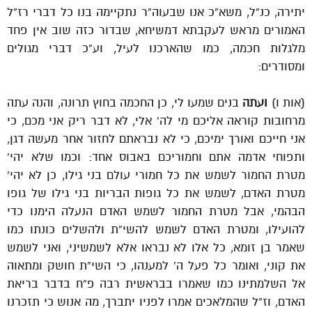
יתירה, כנ”ל, משא”כ אנו שבעוה”ר נתקיימה בנו כל דברי רז”ל
האמורים מראש לעקבתא דמשיחא, שבדור כזה שוב אין פחד
מלגלות חכמה, כמו שהארכנו לעיל, וע”כ דברי מגולים
ומסודרים:
(אות ו)
ועתה
בנים שמעו לי, כן החכמה בחוץ תרונה, והנה עתה
מרחובות קוראה אליכם מי לה’ אלי, לא דבר ריק אני מכם, כי
אני חייכם ואורך ימיכם, כי לא נבראתם לחזור אחר מעשה דגן,
ותפוחי אדמה אתם וחמוריכם באבוס אחד: וכמו שלא יהי’
מטרת החמור לשמש את כל חמורי עולם בני גילו, כן לא יהי’
מטרת האדם, לשמש את כל גופות הבריות בני גילו של גופו
הבהמי, אבל מטרת החמור לשמש האדם הנעלה הימנו כדי
להועילו, ומטרת האדם לשמש להשי”ת ולהשלים כונתו כמו
שאמר בן זומא, כל אלו לא נבראו אלא לשמשיני, ואני לשמש
את קוני, ואומר כל פעל ה’ למענהו, כי השי”ת חושק ומתאוה
אל השלמתינו כמו שאמרו בבראשית רבה פ”ח בדבר בריאת
האדם, וז”ל שהמלאכים אמרו לפניו יתברך, מה אנוש כי תזכרנו