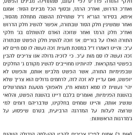
חלקי התורה פרד”ס לפי דעתם, שמתחילה מבינים הפשט,
ואח”כ הדרוש, ואח”כ הרמז, ובסוף הכל מבינים הסוד: אמנם
איתא, בסידור הגר”א ז”ל שתחילת ההשגה מתחלת מהסוד,
ואחר שמשיגין חלק הסוד שבתורה, אפשר להשיג חלק הדרוש
ואח”כ חלק הרמז ואחר שזוכה האדם להשתלם בג’ חלקי
התורה האלו על בוריים: אז זוכה להשיג חלק הפשט שבתורה
ע”כ: והיינו דאמרו ז”ל במסכת תענית זכה נעשה לו סם חיים לא
זכה נעשה לו סם מות ע”כ. כי לזכיה גדולה אנו צריכים להבין
בפשטי המקראות. להיותינו מחוייבים להשיג מקודם ג’ החלקים
שבפנימיות התורה, אשר הפשט מלביש אותם, והפשט לא
יופשט, ואם עדיין לא זכה לזה, לרחמים גדולים הוא צריך שלא
יהי’ נעשית לו סמא דמותא ח”ו, ולאפוקי מטענת המתרשלים
בהשגת הפנימיות, ואומרים בלבם דיינו בהשגת הפשט, והלואי
שנשיג אותה, והיינו שמחים בחלקינו, שדבריהם דומים למי
שרוצה לעלות על המדרגה הרביעית, בטרם שיפסוע על
ג’מדרגות הראשונות:
(אות ב) אמנם לפי”ז צריכים להבין ההעלמה הגדולה הנוהגת