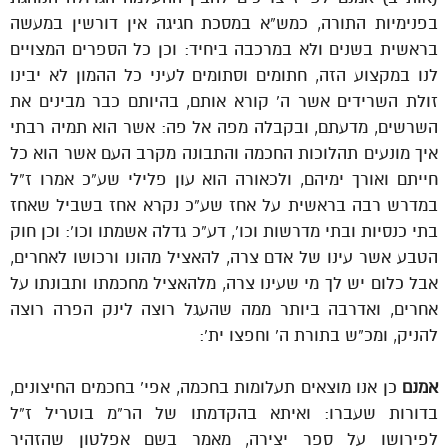
בפנימיות התורה, כמש”א במסכת חגיגה אין דורשין במעשה
בראשית בשנים ולא במרכבה ביחיד: וכן כל הספרים המצויים
לנו במקצוע הזה, חתומים וסתומים לעיני כל ההמון לא יבינו
זולת השרידים אשר ה’ קורא אותם, בהיותם כבר מבינים את
השרשים, מדעתם, ובקבלה מפה אל פה: אשר הוא תמיה רבתי
איך מונעים תהלוכות החכמה והתבונה מקרב העם אשר הוא כל
חייתם ואורך ימיהם, ולכאורה הוא עון פלילי שע”כ אמרו ז”ל
במדרש רבה בראשית על אחז שע”כ נקרא אחז בשביל שאחז
בתי כנסיות ובתי מדרשות וכו’, דע”כ גדלה אשמתו וכו’: וכן חוק
הטבע אשר עינו של אדם צרה, להאציל מהונו ורכושו לאחרים,
אבל כלום יש לך מי שעינו צרה, מלהאציל מחכמתו ותבונתו על
אחרים, ואדרבה ביותר ממה שהעגל רוצה לינק הפרה רוצה
להניק, ומכ”ש בתורת ה’ וחפצו ית’:
אמנם
כן אנו מוצאים תעלומות בחכמה, אפי’ בחכמים החיצונים,
בדורות שעברו: ואיתא בהקדמתו של הר”מ בוטריל ז”ל
לפירושו על ספר יצירה, מאמר בשם אפלטון שהזהיר