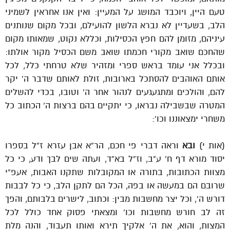
טעם היין, ויוכבד המושג על המעיין: ואין אנו אחראין לשמיני
הלב, בשעדיין לא נברא הלשון להועילם, ובכל מקום שנותנים
עיניהם, מזומן להם חפץ הכסילות, וכללא נקוט, שמאותו מקום
שהחכם שואב מקורי חכמתו שואב משם הכסיל מקור אולתו:
ובכלל אני עומד בראש ספרי ומזהיר שלא טרחתי כלל, לכל
אותם האוהבים להסתכל בארובות, זולת לאותם שדבר ה’ יקר
להם, והולכים ומתגעגעים לנהור אחר ה’ וטובו, בכדי להשלים
המטרה שבשבילה נבראו, כי יתקיים בהם ברצות ה’ הכתוב כל
משחרי ימצאוננו וכו’:
(אות י)
ובא
וראה דברי פי חכם, הר”א אבן עזרא ז”ל בספרו
יסוד מורא דף ח’ ע”ב, וז”ל בא”ד, ועתה שים לבך ודע, כי כל
מצוות הכתובות, בתורה או המקובלות שתקנו האבות, אעפ”י
שרובם הם במעשה או בפה, הכל הם לתקן הלב, כי כל לבבות
דורש ה’, וכל יצר מחשבות מבין: וכתוב, לישרים בלבותם, והפך
זה לב חורש מחשבות וכו’ ומצאתי פסוק אחד כולל לכל
המצות, והוא, את ה’ אלקיך תירא ואותו תעבוד, והנה מלת