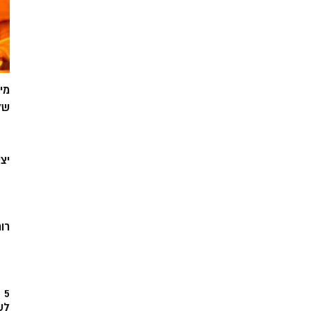
מי
של
יצ
רוח
5
לש