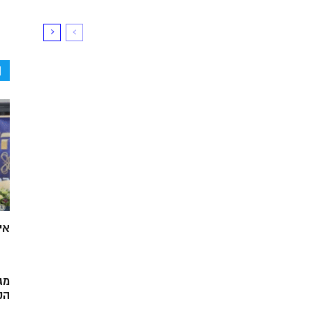
ה
אי
מג
הק