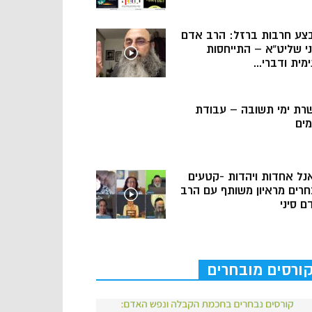
צע חרבות ברזל: הרב אדם
ני שליט”א – התייחסות
מית ודברי...
רת ימי תשובה – עבודת
מים
נל אחדות ויהדות -קטעים
חרים מראיון משותף עם הרב
ם סיני
ורסים מובחרים