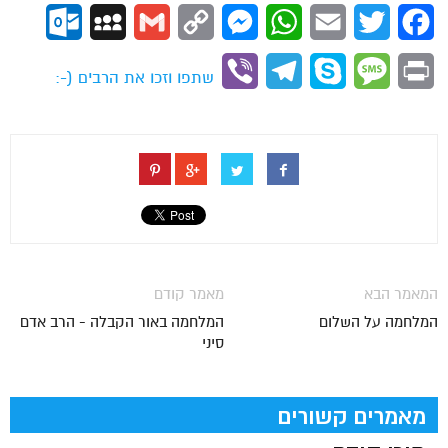
ok.com
MySpace
Gmail
Copy
Messenger
WhatsApp
Email
Twitter
Facebook
Link
Viber
Telegram
Skype
Message
Print
שתפו וזכו את הרבים (-:
המאמר הבא
מאמר קודם
המלחמה על השלום
המלחמה באור הקבלה - הרב אדם
סיני
מאמרים קשורים