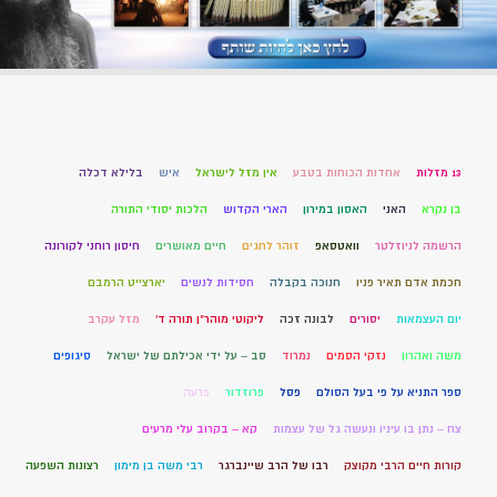
13 מזלות
אחדות הכוחות בטבע
אין מזל לישראל
איש
בלילא דכלה
בן נקרא
האני
האסון במירון
הארי הקדוש
הלכות יסודי התורה
הרשמה לניוזלטר
וואטסאפ
זוהר לחגים
חיים מאושרים
חיסון רוחני לקורונה
חכמת אדם תאיר פניו
חנוכה בקבלה
חסידות לנשים
יארצייט הרמבם
יום העצמאות
יסורים
לבונה זכה
ליקוטי מוהר"ן תורה ד'
מזל עקרב
משה ואהרון
נזקי הסמים
נמרוד
סב – על ידי אכילתם של ישראל
סיגופים
ספר התניא על פי בעל הסולם
פסל
פרוזדור
פרעה
צח – נתן בו עיניו ונעשה גל של עצמות
קא – בקרוב עלי מרעים
קורות חיים הרבי מקוצק
רבו של הרב שיינברגר
רבי משה בן מימון
רצונות השפעה