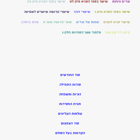
שדים ורוחות
שיעור בספר התניא פרק לט
שיעור בספר התניא פרק מב
שיעור בספר התניא פרק נ
שיעורי זוהר
שיעורי קדושה שיעורים לשמיעה
שיעורי תניא לנשים
שמות של שדים
שערי קדושה שער א
תורת ברסלב
תיקון ליל שבועות
תלמוד עשר הספירות חלק ג
סוד החודשים
סודות התפילה
זוגיות ומשפחה
תורת החסידות
עולמות העליונים
סוד הצמצום
הקדמות בעל הסולם