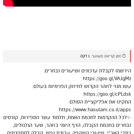
⏱️ זמן קריאה משוער:
1 דקה
הירשמו לקבלת עדכונים ושיעורים נבחרים:
https://goo.gl/VAJgMz
עשו מנוי לזוהר הקדוש לחיזוק הפנימיות בעולם:
https://goo.gl/cPLdsk
התקינו את אפליקציית הסולם:
https://www.hasulam.co.il/apps
✨לכל ההקדמות לחכמת האמת, תלמוד עשר הספירות, קורסים
נבחרים בחכמת הקבלה, הדף היומי בזוהר, שער הגלגולים,
כתבי האר”י, שיעורי השקפה, עבודת נפש, קבלה למתקדמים