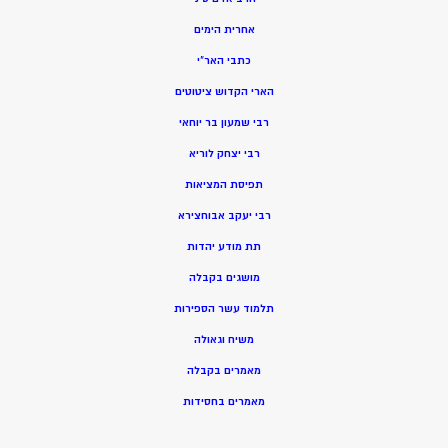
אחרית הימים
כתבי האר”י
הארי הקדוש ציטוטים
רבי שמעון בר יוחאי
רבי יצחק לוריא
תפיסת המציאות
רבי יעקב אבוחצירא
תת מודע יהדות
מושגים בקבלה
תלמוד עשר הספירות
משיח וגאולה
מאמרים בקבלה
מאמרים בחסידות