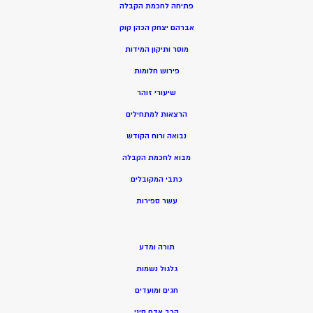
פתיחה לחכמת הקבלה
אברהם יצחק הכהן קוק
מוסר ותיקון המידות
פירוש חלומות
שיעורי זוהר
הרצאות למתחילים
נבואה ורוח הקודש
מ
בוא לחכמת הקבלה
כתבי המקובלים
ע
שר ספירות
תורה ומדע
גלגול נשמות
חגים ומועדים
הרב אדם סיני