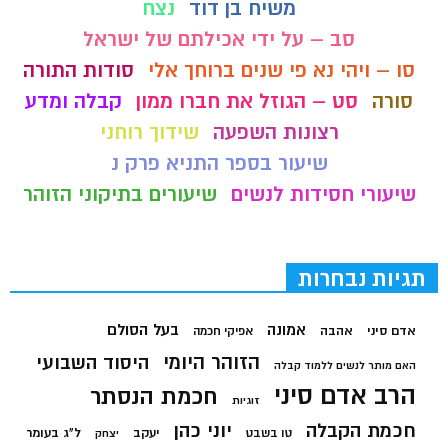
משיח בן דוד
נצח
סב – על ידי אכילתם של ישראל
סו – ויהי נא פי שנים ברוחך אלי
סודות התורה
סורה
סט – הגוזל את חברו ממון
קבלה ומדע
רצונות השפעה
שידוך רוחני
שיעור בספר התניא פרק נ
שיעורי חסידות לנשים
שיעורים בתיקוני הזוהר
תגיות נבחרות
בעל הסולם
אמונה
אדם סיני
אהבה
אפיקי חכמה
הזוהר היומי
היסוד השבועי
האם מותר לנשים ללמוד קבלה
הרב אדם סיני
חכמת הנסתר
זוגיות
חכמת הקבלה
יוני כהן
יעקב
ל"ג בעומר
טו בשבט
יצחק