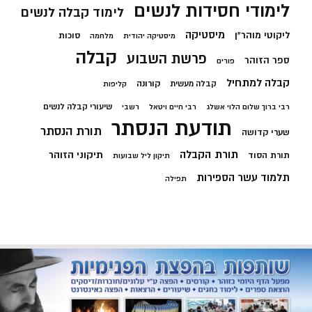
לימודי חסידות לנשים
לימוד קבלה לנשים
מיסטיקה
ליקוטי מוהר"ן
סוכות
מיסטיקה יהודית
מלחמה
קבלה
פרשת השבוע
ספר הזוהר
פורים
קבלה למתחיל
קורונה
קבלה מעשית
קליפות
שיעורי קבלה לנשים
רבי ברוך שלום הלוי אשלג
רבי חיים ויטאל
רשבי
תודעת הנסתר
תורת הנסתר
שערי קדושה
תורת הקבלה
תיקוני הזוהר
תורת הסוד
תיקון ליל שבועות
תלמוד עשר הספירות
תפילה