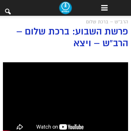
הרב"ש – ברכת שלום
פרשת השבוע: ברכת שלום –
הרב”ש – ויצא