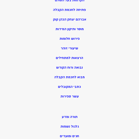
הקדמות בעל הסולם
פתיחה לחכמת הקבלה
אברהם יצחק הכהן קוק
מוסר ותיקון המידות
פירוש חלומות
שיעורי זוהר
הרצאות למתחילים
נבואה ורוח הקודש
מ
בוא לחכמת הקבלה
כתבי המקובלים
ע
שר ספירות
תורה ומדע
גלגול נשמות
חגים ומועדים