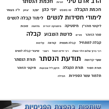
הרב אדם סיני
חכמת הנסתר
זוגיות
חכמת הקבלה
יוני כהן
יעקב
ל"ג בעומר
טו בשבט
יצחק
לימודי חסידות לנשים
לימוד קבלה לנשים
מיסטיקה
ליקוטי מוהר"ן
סוכות
מיסטיקה יהודית
מלחמה
קבלה
פרשת השבוע
ספר הזוהר
פורים
קבלה למתחיל
קורונה
קבלה מעשית
קליפות
שיעורי קבלה לנשים
רבי ברוך שלום הלוי אשלג
רבי חיים ויטאל
רשבי
תודעת הנסתר
תורת הנסתר
שערי קדושה
תורת הקבלה
תיקוני הזוהר
תורת הסוד
תיקון ליל שבועות
תלמוד עשר הספירות
תפילה