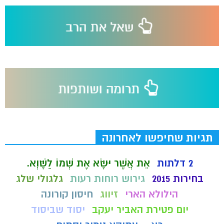
תגיות שחיפשו לאחרונה
2 דלתות
אֵת אֲשֶׁר יִשָּׂא אֶת שְׁמוֹ לַשָּׁוְא.
בחירות 2015
גירוש רוחות רעות
גלגולי שלג
הילולא הארי
זיווג
חיסון קורונה
יום פטירת האביר יעקב
יסוד שביסוד