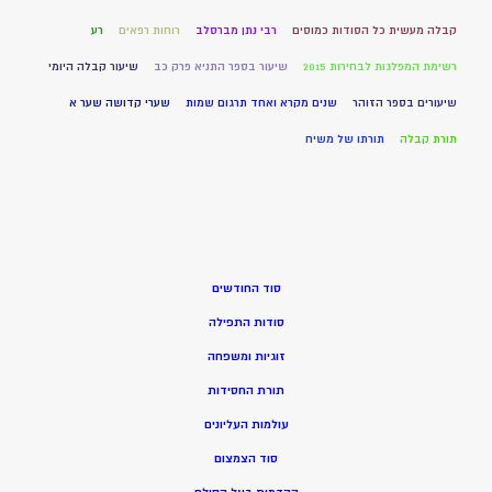
קבלה מעשית כל הסודות כמוסים
רבי נתן מברסלב
רוחות רפאים
רע
רשימת המפלגות לבחירות 2015
שיעור בספר התניא פרק כב
שיעור קבלה היומי
שיעורים בספר הזוהר
שנים מקרא ואחד תרגום שמות
שערי קדושה שער א
תורת קבלה
תורתו של משיח
סוד החודשים
סודות התפילה
זוגיות ומשפחה
תורת החסידות
עולמות העליונים
סוד הצמצום