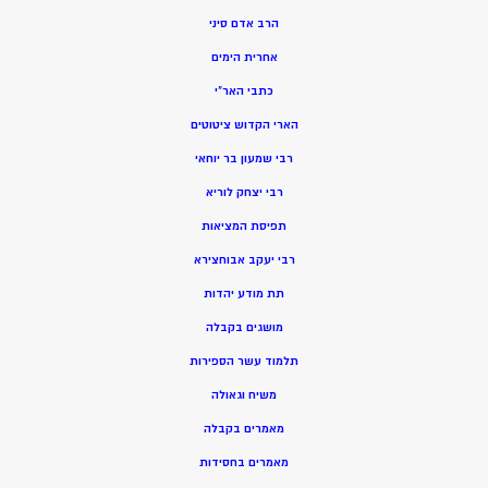
הרב אדם סיני
אחרית הימים
כתבי האר”י
הארי הקדוש ציטוטים
רבי שמעון בר יוחאי
רבי יצחק לוריא
תפיסת המציאות
רבי יעקב אבוחצירא
תת מודע יהדות
מושגים בקבלה
תלמוד עשר הספירות
משיח וגאולה
מאמרים בקבלה
מאמרים בחסידות