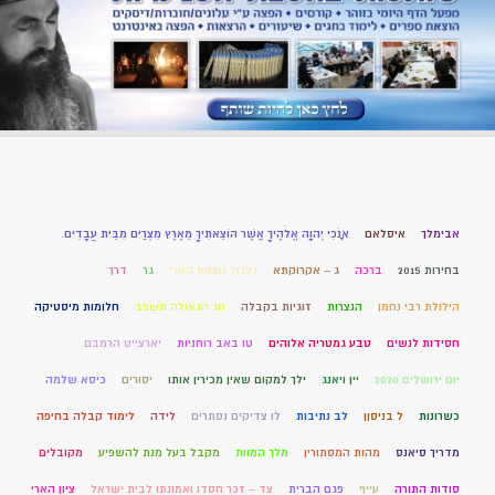
אבימלך
איסלאם
אָנֹכִי יְהוָה אֱלֹהֶיךָ אֲשֶׁר הוֹצֵאתִיךָ מֵאֶרֶץ מִצְרַיִם מִבֵּית עֲבָדִים.
בחירות 2015
ברכה
ג – אקרוקתא
גלגול נשמת הארי
גר
דרך
הילולת רבי נחמן
הנצרות
זוגיות בקבלה
חג הגאולה תשפב
חלומות מיסטיקה
חסידות לנשים
טבע גמטריה אלוהים
טו באב רוחניות
יארצייט הרמבם
יום ירושלים 2020
יין ויאנג
ילך למקום שאין מכירין אותו
יסורים
כיסא שלמה
כשרונות
ל בניסןן
לב נתיבות
לו צדיקים נסתרים
לידה
לימוד קבלה בחיפה
מדריך סיאנס
מהות המסתורין
מלך המוות
מקבל בעל מנת להשפיע
מקובלים
סודות התורה
עייף
פגם הברית
צד – זכר חסדו ואמונתו לבית ישראל
ציון הארי