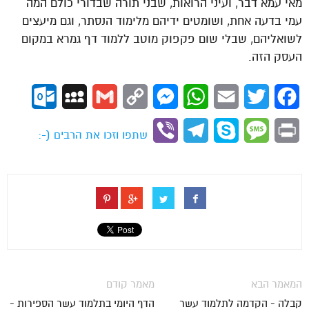
מאי עמא דבר, ועיני הרואות, שבני תורה שבדורי כולם המה
עמי בדעה אחת, ושומטים ידיהם מלימוד הנסתר, וגם מיעצים
לשואליהם, שבלי שום פקפוק מוטב ללמוד דף גמרא במקום
העסק הזה.
ok.com
MySpace
Gmail
Copy
Messenger
WhatsApp
Email
Twitter
Facebook
Link
Viber
Telegram
Skype
Message
Print
שתפו וזכו את הרבים (-:
המאמר הבא
מאמר קודם
קבלה - הקדמה לתלמוד עשר
הדף היומי בתלמוד עשר הספירות -