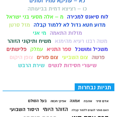
כא – עתיקא טמיר וסתים
כו – רציצא דמית בביעותה
לוח סיאנס למכירה
מ – אלה מסעי בני ישראל
מדוע חטא גדול לא ללמוד קבלה
מזל סרטן
מזלות התאמה
מי אני
משה רבנו רעיא מהימנא
משיח ותיקוני הזוהר
משכיל ומושכל
ספר התניא
עמלק
פלישתים
פרשה
צום השביעי
צום פורים
צופן היקום
שיעורי חסידות לנשים
שירת הרבש
תגיות נבחרות
בעל הסולם
אמונה
אדם סיני
אהבה
אפיקי חכמה
הזוהר היומי
היסוד השבועי
האם מותר לנשים ללמוד קבלה