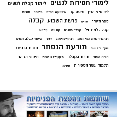
לימודי חסידות לנשים
לימוד קבלה לנשים
מיסטיקה
ליקוטי מוהר"ן
סוכות
מיסטיקה יהודית
מלחמה
קבלה
פרשת השבוע
ספר הזוהר
פורים
קבלה למתחיל
קורונה
קבלה מעשית
קליפות
שיעורי קבלה לנשים
רבי ברוך שלום הלוי אשלג
רבי חיים ויטאל
רשבי
תודעת הנסתר
תורת הנסתר
שערי קדושה
תורת הקבלה
תיקוני הזוהר
תורת הסוד
תיקון ליל שבועות
תלמוד עשר הספירות
תפילה