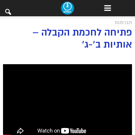
חברותות
פתיחה לחכמת הקבלה –
אותיות ב’-ג’