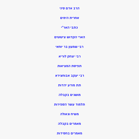
הרב אדם סיני
אחרית הימים
כתבי האר”י
הארי הקדוש ציטוטים
רבי שמעון בר יוחאי
רבי יצחק לוריא
תפיסת המציאות
רבי יעקב אבוחצירא
תת מודע יהדות
מושגים בקבלה
תלמוד עשר הספירות
משיח וגאולה
מאמרים בקבלה
מאמרים בחסידות