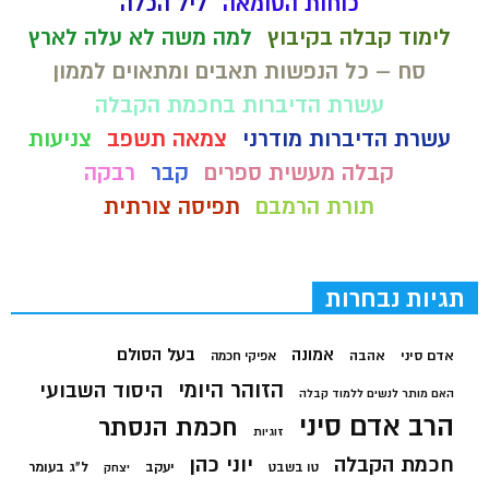
כוחות הטומאה
ליל הכלה
לימוד קבלה בקיבוץ
למה משה לא עלה לארץ
סח – כל הנפשות תאבים ומתאוים לממון
עשרת הדיברות בחכמת הקבלה
עשרת הדיברות מודרני
צמאה תשפב
צניעות
קבלה מעשית ספרים
קבר
רבקה
תורת הרמבם
תפיסה צורתית
תגיות נבחרות
בעל הסולם
אמונה
אדם סיני
אהבה
אפיקי חכמה
הזוהר היומי
היסוד השבועי
האם מותר לנשים ללמוד קבלה
הרב אדם סיני
חכמת הנסתר
זוגיות
חכמת הקבלה
יוני כהן
יעקב
ל"ג בעומר
טו בשבט
יצחק