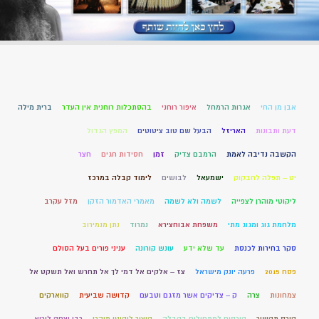
אבן מן החי
אגרות הרמחל
איפור רוחני
בהסתכלות רוחנית אין העדר
ברית מילה
דעת ותבונות
האריזל
הבעל שם טוב ציטוטים
המפץ הגדול
הקשבה נדיבה לאמת
הרמבם צדיק
זמן
חסידות חגים
חצר
יט – תפלה לחבקוק
ישמעאל
לבושים
לימוד קבלה במרכז
ליקוטי מוהרן לצפייה
לשמה ולא לשמה
מאמרי האדמור הזקן
מזל עקרב
מלחמת גוג ומגוג מתי
משפחת אבוחצירא
נמרוד
נתן מנמירוב
סקר בחירות לכנסת
עד שלא ידע
עונש קורונה
עניני פורים בעל הסולם
פסח 2015
פרעה יונק מישראל
צז – אלקים אל דמי לך אל תחרש ואל תשקט אל
צמחונות
צרה
ק – צדיקים אשר מזגם וטבעם
קדושה שביעית
קווארקים
קורס תקשור
קורסים למתחילים בקבלה
קיצור ליקוטי מוהרן
רבי יצחק לוריא