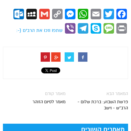
ok.com
MySpace
Gmail
Copy
Messenger
WhatsApp
Email
Twitter
Facebook
Link
Viber
Telegram
Skype
Message
Print
שתפו וזכו את הרבים (-:
המאמר הבא
מאמר קודם
פרשת השבוע: ברכת שלום -
מאמר לסיום הזוהר
הרב"ש - וישב
מאמרים קשורים