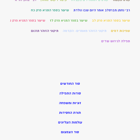
רבי נחמן מברסלב אומר היום שבו נולדת
שיעור בספר התניא פרק כח
שיעור בספר התניא פרק לב
שיעור בספר התניא פרק לז
שיעור בספר התניא פרק נ
שפיכות דמים
תיקוני הזוהר מאמרים- הקדמה
תיקוני הזוהר תרגום
תפילה לגירוש שדים
סוד החודשים
סודות התפילה
זוגיות ומשפחה
תורת החסידות
עולמות העליונים
סוד הצמצום