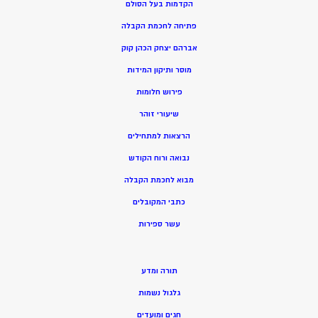
הקדמות בעל הסולם
פתיחה לחכמת הקבלה
אברהם יצחק הכהן קוק
מוסר ותיקון המידות
פירוש חלומות
שיעורי זוהר
הרצאות למתחילים
נבואה ורוח הקודש
מ
בוא לחכמת הקבלה
כתבי המקובלים
ע
שר ספירות
תורה ומדע
גלגול נשמות
חגים ומועדים