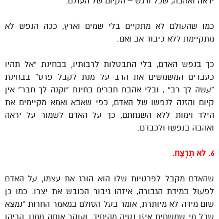
יראה ואהבה, שכל ורגש – הקיום של העולם.
כמו שהעולם לא מתקיים בלי שמים וארץ, ככה הנפש לא
מתקיימת ללא כיבוד אב ואם.
כך בנפש האדם, בלי התבטלות לרבותיו, בבחינת “אל תהיו
כעבדים המשמשים את הרב על מנת לקבל פרס” בבחינת
“עשה לך רב” , ובלי אהבת חברים בחינת “וקנה לך חבר” אין
קיום והזנה לנפשו של האדם, כפי שאבא ואמא מקיימים את
הילד וימות ללא השגחתם, כך על האדם לשמור על יראה
ואהבה בנפשו ולכבדם.
6. לֹא תִרְצַח.
שהאדם מקבל לפרטיות שלו הוא הורג את עצמו, על האדם
לפעול במידת הגבורה, איזהו גיבור הכובש את יצרו. כמו כן
שום מידה לא מיותרת, אומר בעל הסולם במאמר החרות “נמצא
שכל מי שמשחית איזו נטיה מהיחיד, ועוקר אותה ממנו, הריהו