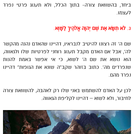
ביחד, בהשוואת צורה- בתוך הכלל, ולא תענוג פרטי נפרד
לעצמו.
3.
לֹא תִשָּׂא אֶת שֵׁם יְהוָה אֱלֹהֶיךָ לַשָּׁוְא
.
שם ה’ זה רצונו להיטיב לנבראיו, דהיינו שהאדם נהנה מהקשר
לה’, אבל אם האדם מקבל תענוג רוחני לפרטיות שלו ולגאווה,
הוא נושא את שם ה’ לשוא, כי אי אפשר באמת להנות
שנפרדים מה’. כתוב בזוהר שקב”ה שונא את הגופות” דהיינו
נפרד מהם.
לכן על האדם להשתמש באני שלו רק לאהבה, להשוואת צורה
לחיבור, ולא לשוא – דהיינו לקליפת הגאווה.