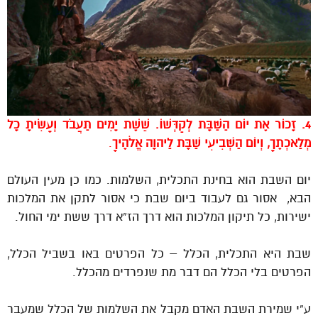
4. זָכוֹר אֶת יוֹם הַשַּׁבָּת לְקַדְּשׁוֹ. שֵׁשֶׁת יָמִים תַּעֲבֹד וְעָשִׂיתָ כָּל
מְלַאכְתֶּךָ, וְיוֹם הַשְּׁבִיעִי שַׁבָּת לַיהוָה אֱלֹהֶיךָ
.
יום השבת הוא בחינת התכלית, השלמות. כמו כן מעין העולם
הבא, אסור גם לעבוד ביום שבת כי אסור לתקן את המלכות
ישירות, כל תיקון המלכות הוא דרך הז”א דרך ששת ימי החול.
שבת היא התכלית, הכלל – כל הפרטים באו בשביל הכלל,
הפרטים בלי הכלל הם דבר מת שנפרדים מהכלל.
ע”י שמירת השבת האדם מקבל את השלמות של הכלל שמעבר