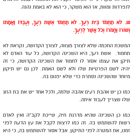
לנפרדות ומוות, אז הוא משקר, כי הוא לא באמת נהנה.
10. לֹא תַחְמֹד בֵּית רֵעֶךָ. לֹא תַחְמֹד אֵשֶׁת רֵעֶךָ, וְעַבְדּוֹ וַאֲמָתוֹ
וְשׁוֹרוֹ וַחֲמֹרוֹ וְכֹל אֲשֶׁר לְרֵעֶךָ.
המשכת החכמה שלא לצורך מצווה, לצורך הקדושה, נקראת לא
תחמוד. אשת רעך, היא השכינה הקדושה, כל עוד האדם לא
תיקן את עצמו אסור לו לחמוד את השכינה הקדושה, כי זה
יהיה לשם הפרטיות שלו ולא לשם האמת. לכן גם יש תיקון
מיוחד שהשכינה נסתרת כדי שלא יפגום בה.
כמו כן יש אהבת רעים אהבה שלמה, ולכל אחד יש את בת הזוג
שלו שצריך לעבוד איתה.
כמו כן השכינה שהיא מדרגת חיה, שייכת לקב”ה ואין לאדם
רשות להשתמש בה. זה כמו לרצות לקבל את עץ הדעת לפני
זמנו, את המטרה לפני התיקון. אבל אסור להשתמש בה, כי היא