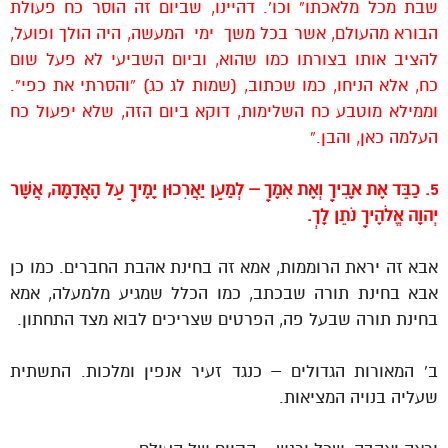
שבת מכל מלאכתו” וכו’. דהיינו, שביום זה הוסר כח פעולת
הבורא מהעולם, אשר בכל משך ימי המעשה, היה הולך ופועל,
להציב אותו בצורתו כמו שהוא, וביום השביעי לא פעל שום
כח, אלא הניחו, כמו שכתוב, (שמות לג כג) “והסרתי את כפי”.
וממילא מוטבע כח השלימות, דוקא ביום הזה, שלא יפעול כח
העלמה כאן, והבן.”
5. כַּבֵּד אֶת אָבִיךָ וְאֶת אִמֶּךָ – לְמַעַן יַאֲרִכוּן יָמֶיךָ עַל הָאֲדָמָה, אֲשֶׁר
יְהוָה אֱלֹהֶיךָ נֹתֵן לָךְ.
אבא זה יראת הרוממות, אמא זה בחינת אהבת החברים. כמו כן
אבא בחינת תורה שבכתב, כמו הכלל שמגיע מלמעלה, אמא
בחינת תורה שבעל פה, הפרטים שצריכים לבוא מצד התחתון.
ב’ המאורות הגדולים – כנגד זעיר אנפין ומלכות. התשתית
שעליה בנויה המציאות.