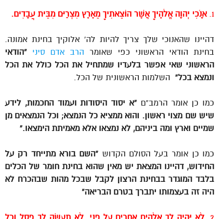
1.
אָנֹכִי יְהוָה אֱלֹהֶיךָ אֲשֶׁר הוֹצֵאתִיךָ מֵאֶרֶץ מִצְרַיִם מִבֵּית עֲבָדִים.
דהיינו שהאנוכי שלך צריך להיות לה’ אלוקיך בחינת אמונה.
בחינת הודאי הראשוני כפי שאומר
הרב אדם סיני
“הודאי
הראשוני שאי אפשר בלעדיו שמתחיל את הכל כולל את הכל
ונמצא בכל”
השלמות הראשונית של הכל.
כמו כן אומר הרמב”ם
“א יסוד היסודות ועמוד החכמות, לידע
שיש שם מצוי ראשון. והוא ממציא כל הנמצא; וכל הנמצאים מן
שמיים וארץ ומה ביניהם, לא נמצאו אלא מאמיתת הימצאו.”
כמו כן אומר בעל הסולם הקדוש
“השם בורא מתייחד רק על
החידוש, דהיינו המצאת יש מאין שהוא בחינת חומר של הכלים
בלבד המוגדר בבחינת הרצון לקבל שבכל מהות שבהכרח לא
היה זה בעצמותו יתברך בטרם הבריאה”
2
. לֹא יִהְיֶה לְךָ אֱלֹהִים אֲחֵרִים עַל פָּנָי. לֹא תַעֲשֶׂה לְךָ פֶסֶל וְכָל