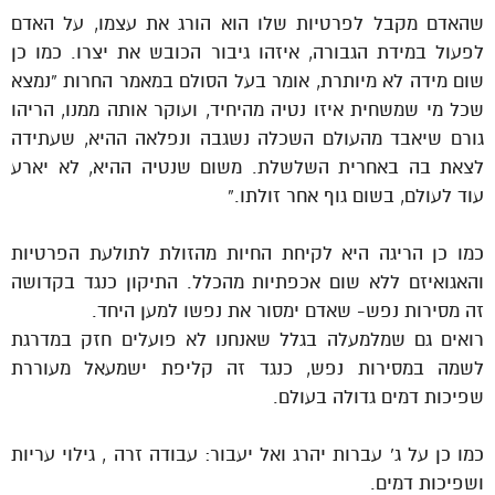
שהאדם מקבל לפרטיות שלו הוא הורג את עצמו, על האדם
לפעול במידת הגבורה, איזהו גיבור הכובש את יצרו. כמו כן
שום מידה לא מיותרת, אומר בעל הסולם במאמר החרות “נמצא
שכל מי שמשחית איזו נטיה מהיחיד, ועוקר אותה ממנו, הריהו
גורם שיאבד מהעולם השכלה נשגבה ונפלאה ההיא, שעתידה
לצאת בה באחרית השלשלת. משום שנטיה ההיא, לא יארע
עוד לעולם, בשום גוף אחר זולתו.”
כמו כן הריגה היא לקיחת החיות מהזולת לתולעת הפרטיות
והאגואיזם ללא שום אכפתיות מהכלל. התיקון כנגד בקדושה
זה מסירות נפש- שאדם ימסור את נפשו למען היחד.
רואים גם שמלמעלה בגלל שאנחנו לא פועלים חזק במדרגת
לשמה במסירות נפש, כנגד זה קליפת ישמעאל מעוררת
שפיכות דמים גדולה בעולם.
כמו כן על ג’ עברות יהרג ואל יעבור: עבודה זרה , גילוי עריות
ושפיכות דמים.