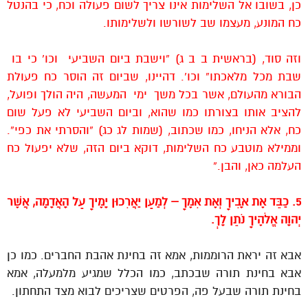
כן, בשובו אל השלימות אינו צריך לשום פעולה וכח, כי בהנטל
כח המונע, מעצמו שב לשורשו ולשלימותו.
וזה סוד, (בראשית ב ב ג) “וישבת ביום השביעי וכו’ כי בו
שבת מכל מלאכתו” וכו’. דהיינו, שביום זה הוסר כח פעולת
הבורא מהעולם, אשר בכל משך ימי המעשה, היה הולך ופועל,
להציב אותו בצורתו כמו שהוא, וביום השביעי לא פעל שום
כח, אלא הניחו, כמו שכתוב, (שמות לג כג) “והסרתי את כפי”.
וממילא מוטבע כח השלימות, דוקא ביום הזה, שלא יפעול כח
העלמה כאן, והבן.”
5. כַּבֵּד אֶת אָבִיךָ וְאֶת אִמֶּךָ – לְמַעַן יַאֲרִכוּן יָמֶיךָ עַל הָאֲדָמָה, אֲשֶׁר
יְהוָה אֱלֹהֶיךָ נֹתֵן לָךְ.
אבא זה יראת הרוממות, אמא זה בחינת אהבת החברים. כמו כן
אבא בחינת תורה שבכתב, כמו הכלל שמגיע מלמעלה, אמא
בחינת תורה שבעל פה, הפרטים שצריכים לבוא מצד התחתון.