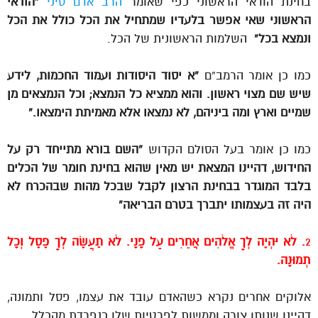
בחינת הודאי הראשוני כפי שאומר
הרב אדם סיני
“הודאי
הראשוני שאי אפשר בלעדיו שמתחיל את הכל כולל את הכל
ונמצא בכל”
השלמות הראשונית של הכל.
כמו כן אומר הרמב”ם
“א יסוד היסודות ועמוד החכמות, לידע
שיש שם מצוי ראשון. והוא ממציא כל הנמצא; וכל הנמצאים מן
שמיים וארץ ומה ביניהם, לא נמצאו אלא מאמיתת הימצאו.”
כמו כן אומר בעל הסולם הקדוש
“השם בורא מתייחד רק על
החידוש, דהיינו המצאת יש מאין שהוא בחינת חומר של הכלים
בלבד המוגדר בבחינת הרצון לקבל שבכל מהות שבהכרח לא
היה זה בעצמותו יתברך בטרם הבריאה”
2
. לֹא יִהְיֶה לְךָ אֱלֹהִים אֲחֵרִים עַל פָּנָי. לֹא תַעֲשֶׂה לְךָ פֶסֶל וְכָל
תְּמוּנָה.
אלוקים אחרים נקרא כשהאדם עובד את עצמו, פסל ותמונה,
דהיינו שנותן צורה וממשות לפרטיות שלו כנפרדת מהכלל.