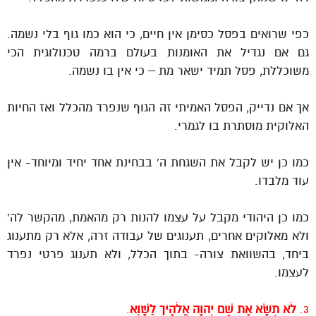
כפי שרואים בפסל כסימן אין חיים, כי הוא כמו גוף בלי נשמה.
גם אם נגדיל את האומנות בעולם ברמה טכנולוגית הכי
משוכללת, פסל תמיד ישאר מת – כי אין בו נשמה.
אך אם נדייק, הפסל האמיתי זה הגוף שנפרד מהכלל ואז החיות
האלוקית מוסתרת בו לגמרי.
כמו כן יש לקבל את השגחת ה’ בבחינת אחד יחיד ומיוחד- אין
עוד מלבדו.
כמו כן היהודי מקבל על עצמו להנות רק מהאמת, מהקשר לה’
ולא מאלוקים אחרים, תענוגים של עבודה זרה, אלא רק מתענוג
ביחד, בהשוואת צורה- בתוך הכלל, ולא תענוג פרטי נפרד
לעצמו.
3.
לֹא תִשָּׂא אֶת שֵׁם יְהוָה אֱלֹהֶיךָ לַשָּׁוְא
.