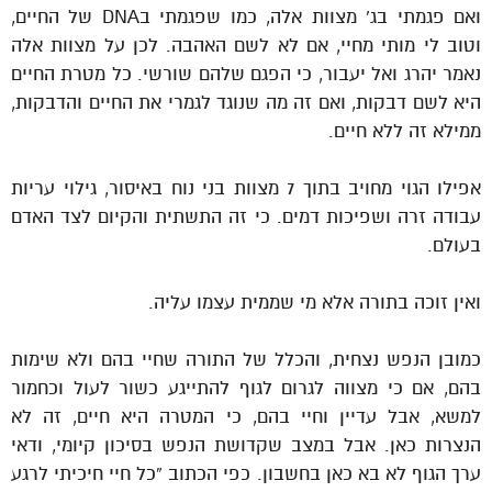
ואם פגמתי בג’ מצוות אלה, כמו שפגמתי בDNA של החיים,
וטוב לי מותי מחיי, אם לא לשם האהבה. לכן על מצוות אלה
נאמר יהרג ואל יעבור, כי הפגם שלהם שורשי. כל מטרת החיים
היא לשם דבקות, ואם זה מה שנוגד לגמרי את החיים והדבקות,
ממילא זה ללא חיים.
אפילו הגוי מחויב בתוך 7 מצוות בני נוח באיסור, גילוי עריות
עבודה זרה ושפיכות דמים. כי זה התשתית והקיום לצד האדם
בעולם.
ואין זוכה בתורה אלא מי שממית עצמו עליה.
כמובן הנפש נצחית, והכלל של התורה שחיי בהם ולא שימות
בהם, אם כי מצווה לגרום לגוף להתייגע כשור לעול וכחמור
למשא, אבל עדיין וחיי בהם, כי המטרה היא חיים, זה לא
הנצרות כאן. אבל במצב שקדושת הנפש בסיכון קיומי, ודאי
ערך הגוף לא בא כאן בחשבון. כפי הכתוב “כל חיי חיכיתי לרגע