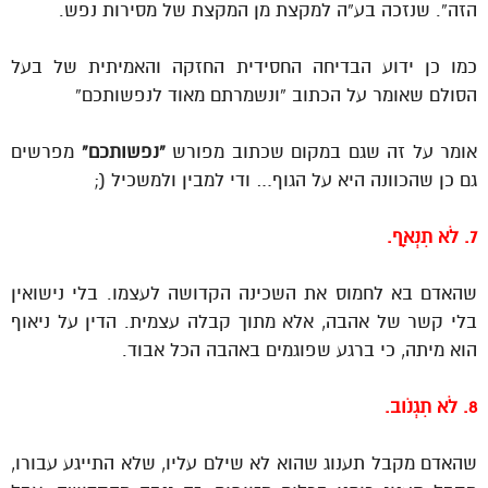
הזה”. שנזכה בע”ה למקצת מן המקצת של מסירות נפש.
כמו כן ידוע הבדיחה החסידית החזקה והאמיתית של בעל
הסולם שאומר על הכתוב “ונשמרתם מאוד לנפשותכם”
אומר על זה שגם במקום שכתוב מפורש
“נפשותכם”
מפרשים
גם כן שהכוונה היא על הגוף… ודי למבין ולמשכיל (;
7. לֹא תִנְאָף.
שהאדם בא לחמוס את השכינה הקדושה לעצמו. בלי נישואין
בלי קשר של אהבה, אלא מתוך קבלה עצמית. הדין על ניאוף
הוא מיתה, כי ברגע שפוגמים באהבה הכל אבוד.
8. לֹא תִגְנֹוב.
שהאדם מקבל תענוג שהוא לא שילם עליו, שלא התייגע עבורו,