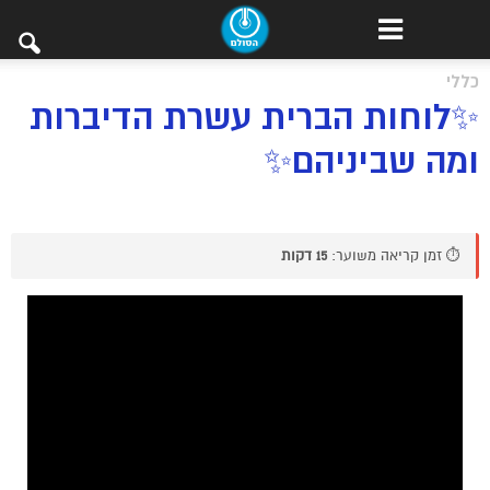
כללי
✨לוחות הברית עשרת הדיברות
ומה שביניהם✨
⏱️ זמן קריאה משוער:
15 דקות