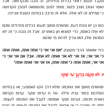
מקבל תענוג רוחני בכלים מזויפים, זה גנבה מהקדושה. אבל
נאמר הגונב מגנב פטור, מותר לגנוב מהטומאה לצורך הקדושה
כי ממילא זה לא שלה. אלא זה גניבה בבחינת השבת אבידה.
כמו כן יש גנבת דעת, שהאדם מושך תענוג בכלים מזויפים שהם
לא שלו באמת, כדי למצוא חן באחרים. אבל זה גנבה כי זה לא
המהות שלו, הוא צריך להיות מי שהוא.
כפי שאומר הרבי מקוצק
“אם אני אני כי אתה אתה, ואתה אתה
כי אני אני, אז אני לא אני ואתה לא אתה. אבל אם אני אני כי
אני אני, ואתה אתה כי אתה אתה, אז אני אני ואתה אתה”
9. לֹא תַעֲנֶה בְרֵעֲךָ עֵד שָׁקֶר.
שהאדם מושך את החכמה שלא דרך הקו האמצעי, או בבחינת
המלכות בסוד עניה ודלה -אז זו עדות שקר. עדות נקראת
הארת חכמה, ועדות שקר שמנסה לקבל את החכמה לעצמו.
למה זה שקר? כי אי אפשר לקבל את החכמה לעצמו זה גורם