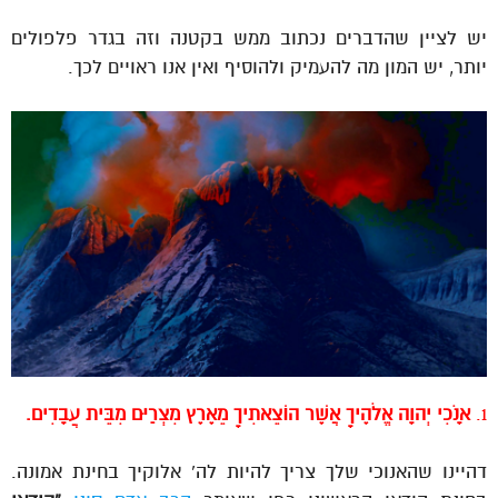
יש לציין שהדברים נכתוב ממש בקטנה וזה בגדר פלפולים
יותר, יש המון מה להעמיק ולהוסיף ואין אנו ראויים לכך.
1.
אָנֹכִי יְהוָה אֱלֹהֶיךָ אֲשֶׁר הוֹצֵאתִיךָ מֵאֶרֶץ מִצְרַיִם מִבֵּית עֲבָדִים.
דהיינו שהאנוכי שלך צריך להיות לה’ אלוקיך בחינת אמונה.