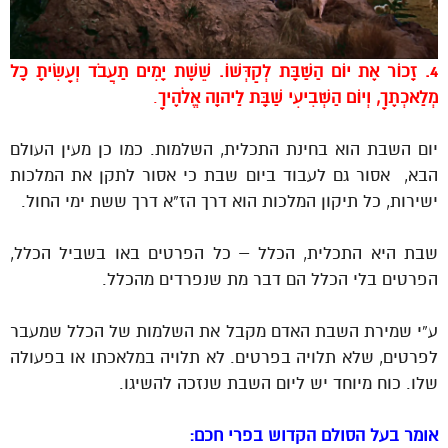
4. זָכוֹר אֶת יוֹם הַשַּׁבָּת לְקַדְּשׁוֹ. שֵׁשֶׁת יָמִים תַּעֲבֹד וְעָשִׂיתָ כָּל
מְלַאכְתֶּךָ, וְיוֹם הַשְּׁבִיעִי שַׁבָּת לַיהוָה אֱלֹהֶיךָ
.
יום השבת הוא בחינת התכלית, השלמות. כמו כן מעין העולם
הבא, אסור גם לעבוד ביום שבת כי אסור לתקן את המלכות
ישירות, כל תיקון המלכות הוא דרך הז”א דרך ששת ימי החול.
שבת היא התכלית, הכלל – כל הפרטים באו בשביל הכלל,
הפרטים בלי הכלל הם דבר מת שנפרדים מהכלל.
ע”י שמירת השבת האדם מקבל את השלמות של הכלל שמעבר
לפרטים, שלא תלויה בפרטים. לא תלויה במלאכתו או בפעולה
שלו. כוח מיוחד יש ליום השבת שנזכה להשיגו.
אומר בעל הסולם הקדוש בפרי חכם: