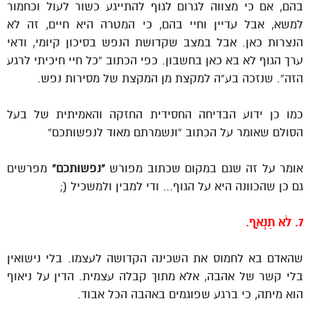
בהם, אם כי מצווה לגרום לגוף להתייגע כשור לעול וכחמור
למשא, אבל עדיין וחיי בהם, כי המטרה היא חיים, זה לא
הנצרות כאן. אבל במצב שקדושת הנפש בסיכון קיומי, ודאי
ערך הגוף לא בא כאן בחשבון. כפי הכתוב “כל חיי חיכיתי לרגע
הזה”. שנזכה בע”ה למקצת מן המקצת של מסירות נפש.
כמו כן ידוע הבדיחה החסידית החזקה והאמיתית של בעל
הסולם שאומר על הכתוב “ונשמרתם מאוד לנפשותכם”
אומר על זה שגם במקום שכתוב מפורש
“נפשותכם”
מפרשים
גם כן שהכוונה היא על הגוף… ודי למבין ולמשכיל (;
7. לֹא תִנְאָף.
שהאדם בא לחמוס את השכינה הקדושה לעצמו. בלי נישואין
בלי קשר של אהבה, אלא מתוך קבלה עצמית. הדין על ניאוף
הוא מיתה, כי ברגע שפוגמים באהבה הכל אבוד.