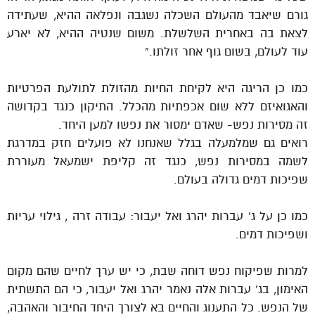
גורם שיאבד מהעולם השכלה נשגבה ונפלאה ההיא, שעתידה
לצאת בה באחרית השלשלת. משום שנטיה ההיא, לא יארע
עוד לעולם, בשום גוף אחר זולתו.”
כמו כן הריגה היא לקיחת החיות מהזולת לתולעת הפרטיות
והאגואיזם ללא שום אכפתיות מהכלל. התיקון כנגד בקדושה
זה מסירות נפש- שאדם ימסור את נפשו למען היחד.
רואים גם שמלמעלה בגלל שאנחנו לא פועלים חזק במדרגת
לשמה במסירות נפש, כנגד זה קליפת ישמעאל מעוררת
שפיכות דמים גדולה בעולם.
כמו כן על ג’ עברות יהרג ואל יעבור: עבודה זרה , גילוי עריות
ושפיכות דמים.
למרות שפיקוח נפש דוחה שבת, כי יש ערך לחיים שהם מקום
האימון, בג’ עברות אלה נאמר יהרג ואל יעבור, כי הם התשתית
של הנפש. כל התענוג והחיים בא לצורך היחד החיבור והאהבה,