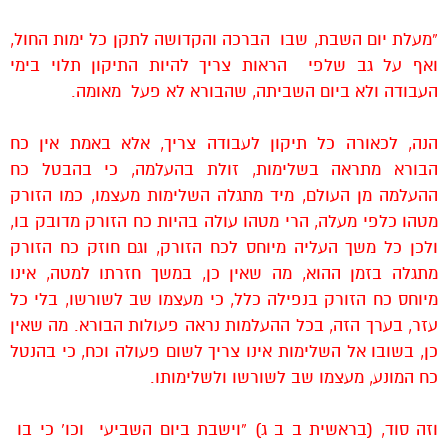
“מעלת יום השבת, שבו הברכה והקדושה לתקן כל ימות החול,
ואף על גב שלפי הראות צריך להיות התיקון תלוי בימי
העבודה ולא ביום השביתה, שהבורא לא פעל מאומה.
הנה, לכאורה כל תיקון לעבודה צריך, אלא באמת אין כח
הבורא מתראה בשלימות, זולת בהעלמה, כי בהבטל כח
ההעלמה מן העולם, מיד מתגלה השלימות מעצמו, כמו הזורק
מטהו כלפי מעלה, הרי מטהו עולה בהיות כח הזורק מדובק בו,
ולכן כל משך העליה מיוחס לכח הזורק, וגם חוזק כח הזורק
מתגלה בזמן ההוא, מה שאין כן, במשך חזרתו למטה, אינו
מיוחס כח הזורק בנפילה כלל, כי מעצמו שב לשורשו, בלי כל
עזר, בערך הזה, בכל ההעלמות נראה פעולות הבורא. מה שאין
כן, בשובו אל השלימות אינו צריך לשום פעולה וכח, כי בהנטל
כח המונע, מעצמו שב לשורשו ולשלימותו.
וזה סוד, (בראשית ב ב ג) “וישבת ביום השביעי וכו’ כי בו