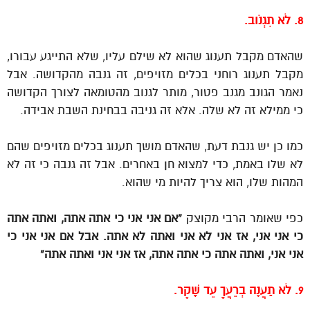
8. לֹא תִגְנֹוב.
שהאדם מקבל תענוג שהוא לא שילם עליו, שלא התייגע עבורו,
מקבל תענוג רוחני בכלים מזויפים, זה גנבה מהקדושה. אבל
נאמר הגונב מגנב פטור, מותר לגנוב מהטומאה לצורך הקדושה
כי ממילא זה לא שלה. אלא זה גניבה בבחינת השבת אבידה.
כמו כן יש גנבת דעת, שהאדם מושך תענוג בכלים מזויפים שהם
לא שלו באמת, כדי למצוא חן באחרים. אבל זה גנבה כי זה לא
המהות שלו, הוא צריך להיות מי שהוא.
כפי שאומר הרבי מקוצק
“אם אני אני כי אתה אתה, ואתה אתה
כי אני אני, אז אני לא אני ואתה לא אתה. אבל אם אני אני כי
אני אני, ואתה אתה כי אתה אתה, אז אני אני ואתה אתה”
9. לֹא תַעֲנֶה בְרֵעֲךָ עֵד שָׁקֶר.