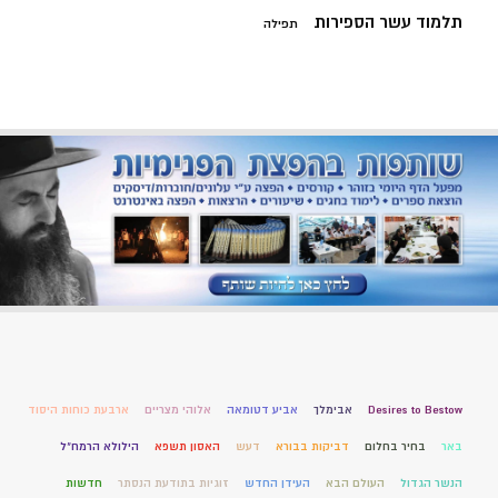
תלמוד עשר הספירות
תפילה
Desires to Bestow
אבימלך
אביע דטומאה
אלוהי מצריים
ארבעת כוחות היסוד
באר
בחיר בחלום
דביקות בבורא
דעש
האסון תשפא
הילולא הרמח"ל
הנשר הגדול
העולם הבא
העידן החדש
זוגיות בתודעת הנסתר
חדשות