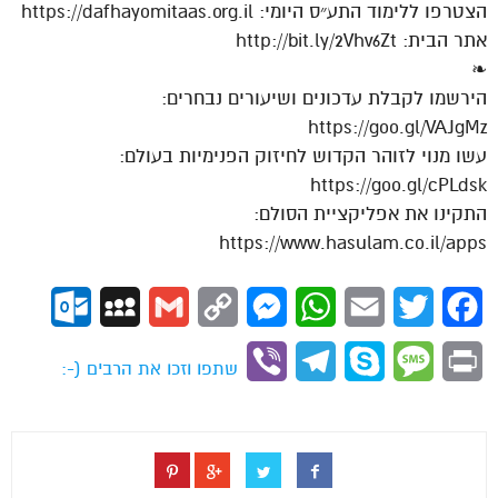
הצטרפו ללימוד התע״ס היומי: https://dafhayomitaas.org.il
אתר הבית: http://bit.ly/2Vhv6Zt
❧
הירשמו לקבלת עדכונים ושיעורים נבחרים:
https://goo.gl/VAJgMz
עשו מנוי לזוהר הקדוש לחיזוק הפנימיות בעולם:
https://goo.gl/cPLdsk
התקינו את אפליקציית הסולם:
https://www.hasulam.co.il/apps
ok.com
MySpace
Gmail
Copy
Messenger
WhatsApp
Email
Twitter
Facebook
Link
Viber
Telegram
Skype
Message
Print
שתפו וזכו את הרבים (-: