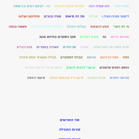
חטא העגל
יהא שמיה רבה
יסודות חכמת הקבלה
כו – רציצא דמית בביעותה
ליקוטי מוהרן תורה ו
מגילה
מה זה סיאנס
מורה נבוכים
מחלוקת ושלום
מי זה הארי
מסע הנשמות
מעלות הסולם
מעלות הסולם שיעורים
מעשה וכוונה
מציאת הזיווג
נח
סמים רוחניים
סקר הסקרים בחירות 2015
עלינו לוותר על האגו שלנו.
עמלק
עץ החיים
פאודה במצריים
פגם הברית
פסח
פתח הגיהנום
צניעות
קבלה למתקדם
קבלה מעשית יצחק מזרחי
רוחות רפאים סרטונים
שיעורי הלכות לנשים
שיעורים על כל ספר התניא
תודעה רוחנית
תורת הרמבם
תיקון ליל שבועות קבלה
תיקוני הזוהר
סוד החודשים
סודות התפילה