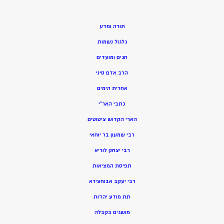
תורה ומדע
גלגול נשמות
חגים ומועדים
הרב אדם סיני
אחרית הימים
כתבי האר”י
הארי הקדוש ציטוטים
רבי שמעון בר יוחאי
רבי יצחק לוריא
תפיסת המציאות
רבי יעקב אבוחצירא
תת מודע יהדות
מושגים בקבלה