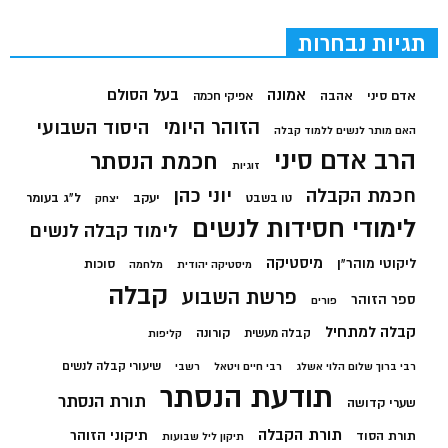
תגיות נבחרות
בעל הסולם
אמונה
אדם סיני
אהבה
אפיקי חכמה
הזוהר היומי
היסוד השבועי
האם מותר לנשים ללמוד קבלה
הרב אדם סיני
חכמת הנסתר
זוגיות
חכמת הקבלה
יוני כהן
יעקב
ל"ג בעומר
טו בשבט
יצחק
לימודי חסידות לנשים
לימוד קבלה לנשים
מיסטיקה
ליקוטי מוהר"ן
סוכות
מיסטיקה יהודית
מלחמה
קבלה
פרשת השבוע
ספר הזוהר
פורים
קבלה למתחיל
קורונה
קבלה מעשית
קליפות
שיעורי קבלה לנשים
רבי ברוך שלום הלוי אשלג
רבי חיים ויטאל
רשבי
תודעת הנסתר
תורת הנסתר
שערי קדושה
תורת הקבלה
תיקוני הזוהר
תורת הסוד
תיקון ליל שבועות