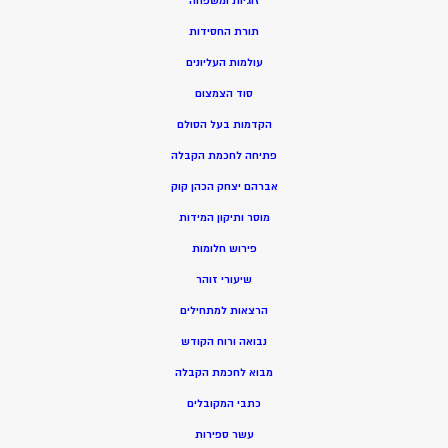
זוגיות ומשפחה
תורת החסידות
עולמות העליונים
סוד הצמצום
הקדמות בעל הסולם
פתיחה לחכמת הקבלה
אברהם יצחק הכהן קוק
מוסר ותיקון המידות
פירוש חלומות
שיעורי זוהר
הרצאות למתחילים
נבואה ורוח הקודש
מ
בוא לחכמת הקבלה
כתבי המקובלים
ע
שר ספירות