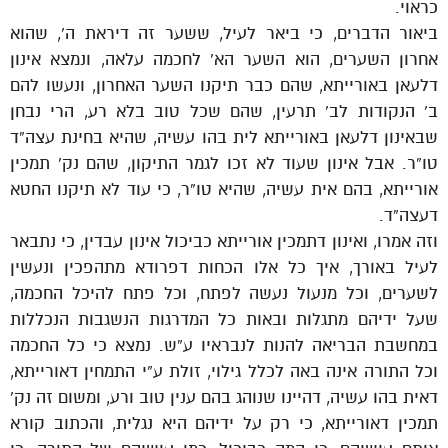
כראוי.
ביאור הדברים, כי ביאר לעיל, ששער זה דיראת ה’, שהוא
אחרון השערים, הוא השער הא’ לחכמה עלאה, ונמצא אינון
דלעאן באורייתא, שהם כבר תיקנו השער האחרון, ונעשו להם
ב’ הנקודות לב’ תרעין, שהם שכל טוב בלא רע, הרי נבחן
שבאינון דלעאן באורייתא לית בהו עשיה, שהיא בחינת עצה”ד
טו”ר. אבל אינון שעוד לא זכו לגמר התיקון, שהם נק’ תמכין
אורייתא, בהם אית עשיה, שהיא טו”ר, כי עוד לא תיקנו החטא
דעצה”ד.
וזה אמרו, ואינון דתמכין אורייתא כביכול אינון עבדין, כי נתבאר
לעיל באורך, איך כל אלו הכחות דפרודא מתהפכין ונעשין
לשערים, וכל מנעול נעשה לפתח, וכל פתח להיכל החכמה,
שעל ידיהם מתגלות ובאות כל המדרגות הנשגבות הנכללות
במחשבת הבריאה להנות לנבראיו ע”ש. נמצא כי כל החכמה
וכל התורה אינה באה לכלל גילוי, זולת ע”י התמחין דאורייתא,
דאית בהו עשיה, דהיינו שנוהג בהם ענין טוב ורע, ומשום זה נק’
תמכין דאורייתא, כי רק על ידיהם היא נגלית, והכתוב קורא