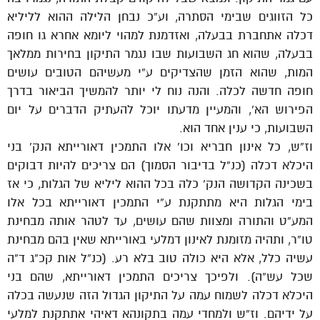
כל הזווגים שבימי הסתרה, וע”כ נבחן הלילה ההוא לליליא
דכלה אתחברת בבעלה, ואזדמנת למהוי ליומא אחרא גו חופה
בבעלה, שהוא חג השבועות שבו נגמר התיקון בחירות ממלאך
המות, שהוא הזמן שהצדיקים ע”י מעשיהם הטובים עושים
חופה חדשה לכלה. והנה נוח לי יותר להמשיך הביאור בדרך
הפירוש הא’, והמעיין מדעתו יוכל להעתיק הדברים על יום
השבועות, כי ענין אחד הוא.
וז”ש, כל אינון חבריא וכו’ אלו התמכין דאורייתא הנק’ בני
היכלא דכלה (כנ”ל בדיבור הסמוך) הם צריכים להיות דבוקים
בשכינה הקדושה הנק’ כלה בכל ההוא ליליא של הגלות, כי אז
בימי הגלות היא מתתקנת ע”י התמכין דאורייתא בכל אלו
המע”ט והתורה ומצוות שהם עושים, עד לטהר אותה מבחינת
טו”ר, ותהיה מזומנת לאינון דמלעי באורייתא שאין בהם מבחינת
עשיה כלל, אלא היא כולה טוב בלא רע. (כנ”ל אות קכ”ג ד”ה
שכל עש”ה). ולפיכך צריכים התמכין דאורייתא, שהם בני
היכלא דכלה לשמוח עמה על התיקון הגדול הזה שנעשה בכלה
על ידיהם. וז”ש ולמחדי עמה בתקונהא דאיהי אתתקנת למלעי