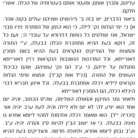
עליהם, ומברך אותם, ומעטר אותם בעטרותיה של הכלה. אשרי
חלקם.
ביאור הדברים, יש בזה ב’ פירושים ושניהם עולים בקנה אהד:
א) כי ימי הגלות נק’ לילה, כי הוא הזמן של הסתרת פניו מבני
ישראל, ואז שולטים כל כוחות דפרודא על עובדי ה’, ועם כל
זה, דוקא בעת ההיא מתחברת הכלה בבעלה, ע”י התורה
והמצות של הצדיקים הנקראים בעת ההיא בשם תמכין
דאורייתא, וכל המדרגות הנשגבות הנקראות רזין דאורייתא
מתגלות על ידיהם, כי ע”כ הם נק’ עושיהם, שהם כביכול
העושים של התורה. (כנ”ל אות קכ”ד). ונמצא שימי הגלות
נקראים ליליא דכלה אתחברת בבעלה. וכל אינון חבריא דבני
היכלא דכלה, הם התמכין דאורייתא.
ולאחר גמר התיקון והגאולה השלימה, שה”ס הכתוב, והיה יום
אחד הוא יודע לה’ לא יום ולא לילה והיה לעת ערב יהיה אור
(זכריה י”ד). הוא שאומר דכלה אזדמנת למהוי ליומא אחרא גו
חופה בבעלה. כי אז ישוב הב”ן להיות ס”ג והמ”ה יהיה ע”ב.
וע”ב נבחן ליומא אחרא, ולחופה חדשה. והצדיקים בעת ההיא