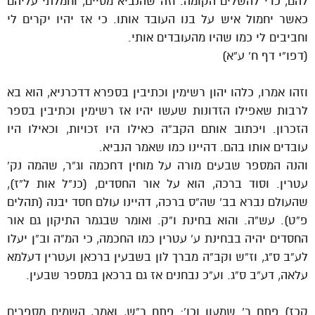
להם, כדי להשלים הקומה. וזה שהנביא מסיים, וחמלתי עליהם
כאשר יחמול איש על בנו העובד אותו. כי אז יהיו יקרים לי
וחביבים לי כמו שהיו מהעובדים אותי.
(דפו”י דף ח’ ע”א)
וזהו אמרו, כלהו יהון רשימין וכתיבין בספרא דדכרניא, הוא בא
לרבות שאפילו הזדונות שעשו יהיו אז רשימין וכתיבין בספר
הזכרון. ויכתוב אותם הקב”ה כאילו היו זכויות, וכאילו היו
עובדים אותו בהם. דהיינו כמו שאמר הנביא.
והנה המספר שבעים מורה על מוחין דחכמה וג”ר, שהמה נק’
עטרין. וסוד ברכה, הוא על אור החסדים, (כנ”ל אות ל”ז),
שהעולם נברא בב’ שה”ס ברכה, דהיינו עולם חסד יבנה (תהלים
פ”ט). עש”ה. והוא בחינת ו”ק. ואומר שבגמר התיקון גם אור
החסדים יהיה בבחינת ע’ עטרין כמו החכמה, כי המ”ה וב”ן יעלו
לע”ב ס”ג, וז”ש וקב”ה מברך לון בשבעין ברכאן ועטרין דעלמא
עלאה, דע”ב ס”ג. וע”כ נבחנים אז גם ברכאן במספר שבעין.
קכז) פתח ר’ שמעון וכו’: פתח ר”ש, ואמר, השמים מספרים