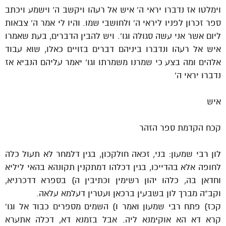
וימלטו אז נדברו יראי ה’ איש אל רעהו ויקשב ה’ וישמע ויכתב
ספר זכרון לפניו ליראי ה’ ולחושבי שמו. והיו לי אמר ה’ צבאות
ליום אשר אני עשה סגולה וגו’. ויש להבין הדברים, בעת שאמרו
איש אל רעהו ונדברו ביניהם דברים בזויים כאלו, שוא עבוד
אלהים ומה בצע כי שמרנו משמרתו וגו’ יאמר עליהם הנביא אז
נדברו יראי ה’
איש
קכח הקדמת ספר הזהר
לון רבי שמעון: בני, זכאה חולקכון, בגין דלמחר לא תעול כלה
לחופה אלא בהדייכו, בגין דכלהו דמתקנין תקונהא בהאי ליליא
וחדאן בה, כלהו יהון רשימין וכתיבין ה) בספרא דדכרניא,
וקב”ה מברך לון בשבעין ברכאן ועטרין דעלמא עלאה.
קכז) פתח רבי שמעון ואמר ו) השמים מספרים כבוד אל וגו’
קרא דא הא אוקימנא ליה. אבל בזמנא דא, דכלה אתערא