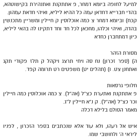
למיעל לחופה ביומא דמחר, פ אתתקנת ואתנהירת בקישוטהא,
בהדי חברייא דחדאן עמה כל ההיא ליליא, ואיהי חדאת עמהון.
קכח) וביומא דמחר צ כמה אוכלוסין ק חיילין ומשריין מתכנשין
בהדה, ואיהי וכלהו, מחכאן לכל חד וחד דתקינו לה בהאי ליליא,
כיון דמתחברן כחדא
מסורת הזהר
ה) (ספר זכרון) נח סה ויחי תרצג ויקהל ק תלז פקודי תקג
ואתחנן צט. ו) (תהלים יט) משפטים רט תרומה קפד.
חלופי גרסאות
פ אתתקנת ואתערת כצ”ל (אה”ל). צ כמה אוכלוסין כמה חיילין
וכו’ כצ”ל (אה”ל). ק נ”א חיילין ל”ג.
מאמר הסולם בלילא דכלה
איש אל רעהו, ולא עוד אלא שנכתבים בספר הזכרון , לפניו
ליראי ה’ ולחושבי שמו.