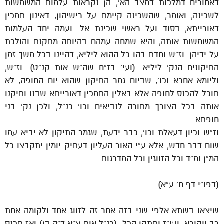
דאחורים דמלכות דמצב הא’, הן נקראות עלמות המשמשות
לשכינה, ואומר, שהשכינה קיימת על רישיהון, דאינון תמכין
דאורייתא, בסוד ועל ראשי שכינת אל. ועמה יחד העלמות
המשמשות אותה, והיא שמחה עמהם בהיותה מתקנת והולכת
על ידיהן. וז”ש וחדת בהו כל ההוא ליליא, דהיינו בכל משך זמן
התיקונים הנק’ ליליא. (ועי’ בז”ח שה”ש אות קנ”ט). וז”ש,
וליומא אחרא וכו’, שביום גמר התיקון שהוא יום החופה, לא
תוכל להכנס לחופה אלא באלין התמכין דאורייתא שבנו ותיקנו
אותה בכל הצורך מתורה לנביאים וכו’ כנ”ל, ולכן נק’ בני
חופתא.
וז”ש וכיון דעאלת וכו’, כבר ידעת, שגמר התיקון לא יביא עמו
שום דבר חדש, אלא ע”י האור העליון דעתיק יומין יתקבצו כל
המ”ן ומ”ד וכל הזווגין וכל המדרגות
(דפו”י דף ח’ ע”א)
שיצאו בשתא אלפי שני בזה אחר זה לזווג אחד ולקומה אחת
רב ויקירא, ועי”ז יתתקן הכל. (כנ”ל אות צ”א ד”ה בן) ואז תכנס