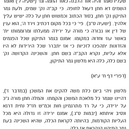
שעליו נאמר והיה אור הלבנה כאור החמה וגו’ (ישעיה ל’) ואומר
השמים דא חתן דעאל לחופה. כי קב”ה נק’ שמים, ולעת גמר
התיקון נק’ חתן, בסוד הכתוב וכמשוש חתן על כלה ישיש עליך
אלהיך. (ישעיה ס”ב). פי’ כי בכל מקום דכתיב וירד ה’, הוא ענין
של דין או גבורה כי מורה על ירידה ממעלתו ומרוממותו ית’
באשר עוז וחדוה במקומו. אמנם בגמר התיקון שכל הפגמים
והזדונות יתהפכו לזכיות כי אז יתברר שכל הירידות לא היו
אלא עליות, נקרא הקב”ה בשם חתן. והשכינה הקדושה נק’
בשם כלה, כלה היא מלשון גמר התיקון,
(דפו”י דף ח’ ע”א)
מלשון ויהי ביום כלת משה להקים את המשכן (במדבר ז’),
דהיינו שגמר כל מלאכת המשכן והקמתו. והמלה חתן מורה ג”כ
על ירידה, כי על רד מתרגמינן חות וכמ”ש חז”ל נחית דרגא
ונסיב איתתא (יבמות ס”ג.), אמנם ירידה זו גדולה היא מכל
העליות הקודמות, בהיותה לקראת הכלה, שהיא השכינה בעת
גמר התיקון הנקראת אז כלה.