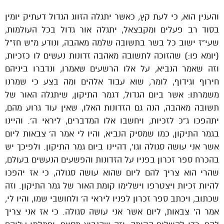
והענין הוא, כי לעת קץ, כאשר יתגלה הזווג הגדול דעתיק יומין
בסוד רב פעלים ומקבצאל, יתגלה אור גדול בכל העולמות,
שעי”ז ישוב כל בשר בתשובה שלמה מאהבה, ונודע מ”ש חז”ל
(יומא פו:) שהזוכה לתשובה מאהבה זדונות נעשים לו כזכיות,
וזה שאמר הנביא, על אלו הרשעים שאמרו, ונדברו ביניהם
חירוף וגידוף, לומר, שוא עבוד אלהים ומה בצע כי שמרנו
משמרתו: אשר ביום הגדול, דגמר התיקון, שיתגלה האור של
תשובה מאהבה, הנה גם הזדונות האלו, שאין עוד גרוע מהם,
יתהפכו ג”כ לזכיות, ויחשבו אלו המדברים, ליראי ה’. והיינו
בגמר התיקון, כמו שמסיק הנביא, והיו לי אמר ה’ צבאות ליום
אשר אני עושה סגולה וגו’, דהיינו ביום גמר התיקון. ולפיכך יש
בהכרח ספר זכרון בפניו על הזדונות והפשעים הנעשים בעולם,
שהרי הוא צריך להם ליום שהוא עושה סגולה, כי אז יהפכו
להיות זכיות ויצטרפו וישלימו קומת האור של גמר התיקון. וזה
שכתוב, ויכתב ספר זכרון לפניו ליראי ה’ ולחושבי שמו, והיו לי,
אמר ה’ צבאות, ליום אשר אני עושה סגולה. כי אז אני צריך