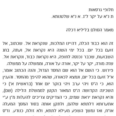
חלופי גרסאות
ת נ”א על יקר ל”ג. א נ”א שלטנותא.
מאמר הסולם בליליא דכלה
זה הוא כבוד הכלה, דהיינו המלכות, שנקראת אל. שכתוב, אל
זועם בכל יום. בכל ימי השנה היא נקראת אל, ועתה, בחג
השבועות, שכבר נכנסה לחופה, היא נקראת כבוד, ונקראת אל.
שזה מורה, יקר על יקר, אורה על אורה, וממשלה על ממשלה.
פירוש. כי השם אל הוא שם החסד הגדול, והנה הכתוב אומר,
א”ל זועם בכל יום, ונמצא לכאורה, שהוא להיפך מהחסד. והענין
הוא, כי ה”ס ויהי ערב ויהי בוקר יום אחד (בראשית א’) כי
השכינה הקדושה ה”ס המאור הקטן לממשלת הלילה (שם),
והיא נקראת יראת שמים, כי הצדיקים צריכים להעלות מ”ן ע”י
אתערותא דלתתא שלהם, ולתקן אותה בסוד המסך המעלה
או”ח, ואז נמשך השפע מעילא לתתא, ולא זולת, כנודע. וז”ס