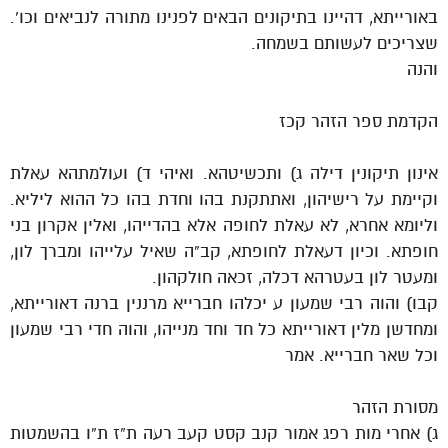
באורייתא, דהיינו בתיקונים הבאים לפנינו מתורה לנביאים וכו’.
שצריכים לעשותם בשמחה.
והנה
הקדמת ספר הזהר קכז
אינון תיקונין דילה ג) ותכשיטהא. ואיהי ד) ועולמתהא עאלת
וקיימת על רישיהון, ואתתקנת בהו וחדת בהו כל ההוא ליליא.
וליומא אחרא, לא עאלת לחופה אלא בהדייהו, ואלין אקרון בני
חופתא. וכיון דעאלת לחופתא, קב”ה שאיל עלייהו ומברך לון,
ומעטר לון בעטרהא דכלה, זכאה חולקהון.
קבו) והוה רבי שמעון ע יכלהו חברייא מרננין ברנה דאורייתא,
ומחדשן מלין דאורייתא כל חד וחד מנייהו, והוה חדי רבי שמעון
וכל שאר חברייא. אמר
מסורת הזהר
ג) אחרי מות רפג אמור קנב קסט קעב רעה ת”ז ת”ו בהשמטות