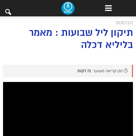
חברותות
תיקון ליל שבועות : מאמר
בליליא דכלה
⏱️ זמן קריאה משוער:
72 דקות