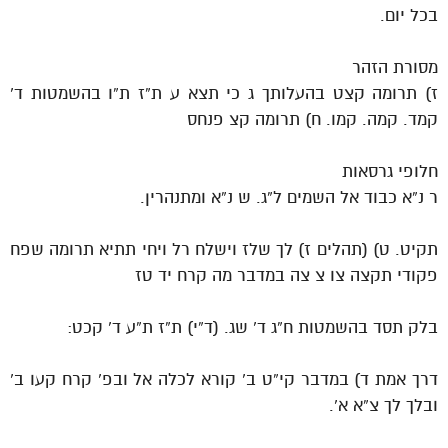
בכל יום.
מסורת הזהר
ז) תרומה קצט בהעלותך ג כי תצא ע ת”ז ת”ו בהשמטות ד’
קמד. קמה. קמו. ח) תרומה קצ פנחס
חלופי גרסאות
ר נ”א כבוד אל השמים ל”ג. ש נ”א ומתנהרין.
תקיט. ט) (תהלים ז) לך שלז וישלח רל ויחי תתיא תרומה שפח
פקודי תקצה צו צ צה במדבר מה קרח יד טז
בלק תסד בהשמטות ח”ג ד’ שג. (ד”י) ת”ז ת”ע ד’ קכט:
דרך אמת ד) במדבר קי”ט ב’ קורא לכלה אל ובפ’ קרח קעו ב’
ובלך לך צ”א א’.