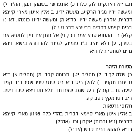
חברייא דאתקינו לה, כלהו כ) אתפרשי בשמהן תמן, הה”ד ל)
ומעשה ידיו מגיד הרקיע. מעשה ידיו, ב אלין אינון מארי קיימא
דברית, אקרין מעשה ידיו, כד”א מ) ומעשה ידינו כוננהו, דא נ)
ברית קיימא דחתים בבשרא דבר נש ה).
קלא) רב המנונא סבא אמר הכי, ס) אל תתן את פיך לחטיא את
בשרך, ע) דלא יהיב ב”נ פומיה, למיתי להרהורא בישא, ויהא
גרים למחטי ג לההיא
מסורת הזהר
כ) שלה לך ד. ל) תהלים יט). תרומה קפד. מ) (תהלים צ) ב”א
נו יתרו תקסג. נ) להלן ריט ב”א ריז שנט שסג שפג ב”ב קפד
שעה נח ב קנג לך רעז שמב שצח תה תלא תנו ויצא שכה וישב
ריב רטו מקץ קסב קע
חלופי גרסאות
ב אלין אינון מארי קיימא דברית בהדי כלה ואינון מארי קיימא
דברית (נ”א וברות) אקרון וכו’ (אה”ל).
ג נ”א לההוא ברית קדש (אה”ל).