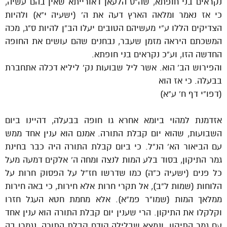
נקראים בני חופתא, שה”ס הלעאן דאורייתא שאין בהם עשיה,
כי אז נאמר ומלאה הארץ דעה את ה’ (ישעיה י”א) ולהיות
הצדיקים הללו ע”י מעשיהם הטובים יעלו הב”ן להיות ס”ג, מכה
המשכתם היראה מזמן שעבר, נבחנים שהם עושים את החופה
החדשה הזו, וע”כ נקראים בני חופתא.
והפירוש הב’ הוא. אשר ליל שבועות נק’ ליליא דכלה אתחברת
בבעלה. כי אז הוא
(דפו”י דף ח’ ע”א)
אזדמנת למהוי ביומא אחרא גו חופה בבעלה, דהיינו ביום
השבועות, שהוא יום קבלת התורה. אמנם הוא ענין אחד ממש
עם הביאור הא’ הנ”ל. כי ביום קבלת התורה היה כבר בחינת
גמר התיקון, בסוד בלע המות לנצה ומחה ה’ אלקים דמעה מעל
כל פנים (ישעיה כ”ה) כמו שדרשו חז”ל על הפסוק חרות על
הלוחות (שמות ל”ב), אל תקרי חרות אלא חירות, כי באה חירות
ממלאך המות (שמו”ר פמ”א). אלא מחמת חטא העגל חזרו
וקלקלו את התיקון. הרי שענין יום קבלת התורה הוא ענין אחד
עם גמר התיקון. ונמצא שבלילה קודם קבלת התורה, נגמרו בה