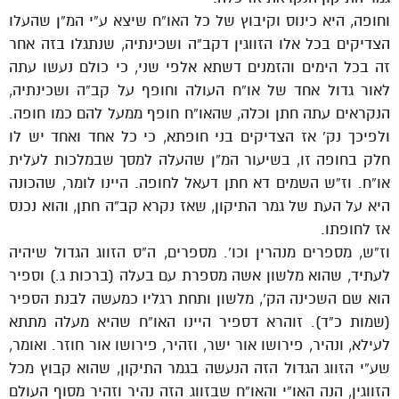
וחופה, היא כינוס וקיבוץ של כל האו”ח שיצא ע”י המ”ן שהעלו
הצדיקים בכל אלו הזווגין דקב”ה ושכינתיה, שנתגלו בזה אחר
זה בכל הימים והזמנים דשתא אלפי שני, כי כולם נעשו עתה
לאור גדול אחד של או”ח העולה וחופף על קב”ה ושכינתיה,
הנקראים עתה חתן וכלה, שהאו”ח חופף ממעל להם כמו חופה.
ולפיכך נק’ אז הצדיקים בני חופתא, כי כל אחד ואחד יש לו
חלק בחופה זו, בשיעור המ”ן שהעלה למסך שבמלכות לעלית
או”ח. וז”ש השמים דא חתן דעאל לחופה. היינו לומר, שהכונה
היא על העת של גמר התיקון, שאז נקרא קב”ה חתן, והוא נכנס
אז לחופתו.
וז”ש, מספרים מנהרין וכו’. מספרים, ה”ס הזווג הגדול שיהיה
לעתיד, שהוא מלשון אשה מספרת עם בעלה (ברכות ג.) וספיר
הוא שם השכינה הק’, מלשון ותחת רגליו כמעשה לבנת הספיר
(שמות כ”ד). זוהרא דספיר היינו האו”ח שהיא מעלה מתתא
לעילא, ונהיר, פירושו אור ישר, וזהיר, פירושו אור חוזר. ואומר,
שע”י הזווג הגדול הזה הנעשה בגמר התיקון, שהוא קבוץ מכל
הזווגין, הנה האו”י והאו”ח שבזווג הזה נהיר וזהיר מסוף העולם