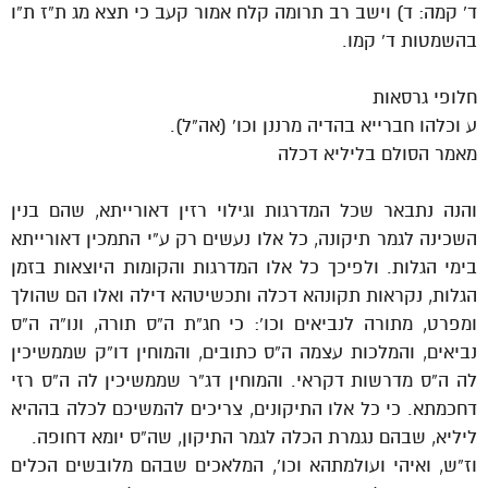
ד’ קמה: ד) וישב רב תרומה קלח אמור קעב כי תצא מג ת”ז ת”ו
בהשמטות ד’ קמו.
חלופי גרסאות
ע וכלהו חברייא בהדיה מרננן וכו’ (אה”ל).
מאמר הסולם בליליא דכלה
והנה נתבאר שכל המדרגות וגילוי רזין דאורייתא, שהם בנין
השכינה לגמר תיקונה, כל אלו נעשים רק ע”י התמכין דאורייתא
בימי הגלות. ולפיכך כל אלו המדרגות והקומות היוצאות בזמן
הגלות, נקראות תקונהא דכלה ותכשיטהא דילה ואלו הם שהולך
ומפרט, מתורה לנביאים וכו’: כי חג”ת ה”ס תורה, ונו”ה ה”ס
נביאים, והמלכות עצמה ה”ס כתובים, והמוחין דו”ק שממשיכין
לה ה”ס מדרשות דקראי. והמוחין דג”ר שממשיכין לה ה”ס רזי
דחכמתא. כי כל אלו התיקונים, צריכים להמשיכם לכלה בההיא
ליליא, שבהם נגמרת הכלה לגמר התיקון, שה”ס יומא דחופה.
וז”ש, ואיהי ועולמתהא וכו’, המלאכים שבהם מלובשים הכלים