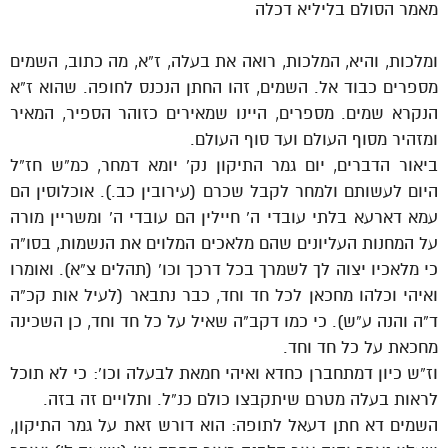
מאמר הסולם בליליא דכלה
ומלכות, והיא, המלכות, רואה את בעלה, ז”א, מה כתוב, השמים
מספרים כבוד אל. השמים, זהו החתן הנכנס לחופה. שהוא ז”א
הנקרא שמים. מספרים, היינו שמאירים כזוהר הספיר, המאיר
ומזהיר מסוף העולם ועד סוף העולם.
ביאור הדברים, יום גמר התיקון נק’ יומא דמחר, כמ”ש חז”ל
היום לעשותם ולמחר לקבל שכרם (עירובין כב.). אוכלוסין הם
עמא דארעא בלתי עובדי ה’ חיילין הם עובדי ה’ ומשריין מורה
על המחנות העליונים שהם מלאכים המלוים את הנשמות, בסו”ה
כי מלאכיו יצוה לך לשמרך בכל דרכך וכו’ (תהלים צ”א). ואומרו
ואיהי וכלהו מחכאן לכל חד וחד, כבר נתבאר (לעיל אות קכ”ה
ד”ה והנה ע”ש). כי כמו דקב”ה שאיל על כל חד וחד, כן השכינה
מחכאת על כל חד וחד.
וז”ש כיון דמתחברן כחדא ואיהי חמאת לבעלה וכו’: כי לא תוכל
לראות בעלה מטרם שיתקבצו כולם כנ”ל. ותלויים זה בזה.
השמים דא חתן דעאל לתופה: הוא דורש זאת על גמר התיקון,