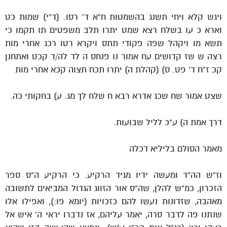
ויגש קלא ויחי תשנג בהשמטות ח”א ד’ רסו. (ד”י) שמות כט
וארא כ עו בשלח רצא שמט יתרו תלב משפטים תו תקמו כי
תשא מו ויקהל שפה פקודי תתס ויקרא רטו רכג אחרי מות
רצה ש שז קדושים עח אמור נו פנחס ה לד לה/ד קכט ואתחנן
קכ ז”ח ד’ פט. ס) (קהלת ה) יתרו תכח תצוה קכא אחרי מות
שצט אמור שח שכג אדרא רבא ח שלח לך מג. ע) בחקותי כה.
דרך אמת ה) ע”כ לליל שבועות.
מאמר הסולם בליליא דכלה
וז”ש הה”ד ומעשה ידיו מגיד הרקיע. כי הרקיע ה”ס ספר
הזכרון, כמ”ש להלן, שה”ס אור הזווג הגדול המביאים לתשובה
מאהבה, שזדונות נעשו להם כזכויות (יומא פו:), ואפילו אלו
שנתנו פה לדבר סרה, יאמר עליהם, אז נדברו יראי ה’ איש אל