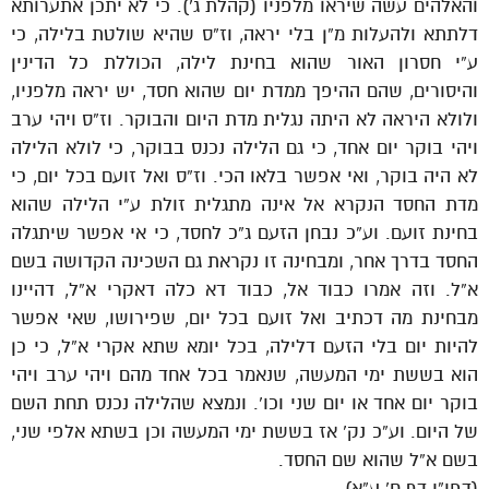
והאלהים עשה שיראו מלפניו (קהלת ג’). כי לא יתכן אתערותא
דלתתא ולהעלות מ”ן בלי יראה, וז”ס שהיא שולטת בלילה, כי
ע”י חסרון האור שהוא בחינת לילה, הכוללת כל הדינין
והיסורים, שהם ההיפך ממדת יום שהוא חסד, יש יראה מלפניו,
ולולא היראה לא היתה נגלית מדת היום והבוקר. וז”ס ויהי ערב
ויהי בוקר יום אחד, כי גם הלילה נכנס בבוקר, כי לולא הלילה
לא היה בוקר, ואי אפשר בלאו הכי. וז”ס ואל זועם בכל יום, כי
מדת החסד הנקרא אל אינה מתגלית זולת ע”י הלילה שהוא
בחינת זועם. וע”כ נבחן הזעם ג”כ לחסד, כי אי אפשר שיתגלה
החסד בדרך אחר, ומבחינה זו נקראת גם השכינה הקדושה בשם
א”ל. וזה אמרו כבוד אל, כבוד דא כלה דאקרי א”ל, דהיינו
מבחינת מה דכתיב ואל זועם בכל יום, שפירושו, שאי אפשר
להיות יום בלי הזעם דלילה, בכל יומא שתא אקרי א”ל, כי כן
הוא בששת ימי המעשה, שנאמר בכל אחד מהם ויהי ערב ויהי
בוקר יום אחד או יום שני וכו’. ונמצא שהלילה נכנס תחת השם
של היום. וע”כ נק’ אז בששת ימי המעשה וכן בשתא אלפי שני,
בשם א”ל שהוא שם החסד.
(דפו”י דף ח’ ע”א)