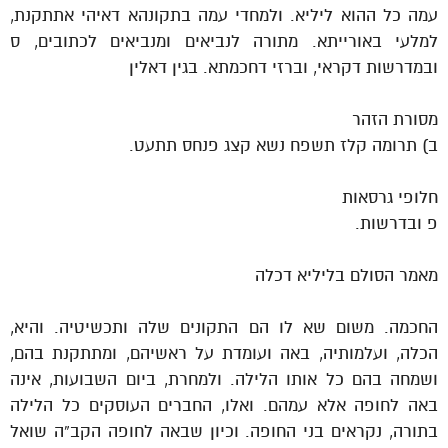
עמה כל ההוא ליליא. ולמחדי עמה בתקונהא דאיהי אתתקנת,
למלעי באורייתא. מתורה לנביאים ומנביאים לכתובים, ס
ובמדרשות דקראי, וברזי דחכמתא. בגין דאלין
מסורת הזהר
ב) תרומה קלז תשפח נשא קצג פנחס תתעט.
חלופי גרסאות
פ ובדרשות.
מאמר הסולם בליליא דכלה
החכמה. משום שא לו הם התקונים שלה ותכשיטיה. והיא,
הכלה, ועלמותיה, באה ועומדת על ראשיהם, ומתתקנת בהם,
ושמחה בהם כל אותו הלילה. ולמחרת, ביום השבועות, אינה
באה לחופה אלא עמהם. ואלו, החברים העוסקים כל הלילה
בתורה, נקראים בני החופה. וכיון שבאה לחופה הקב”ה שואל