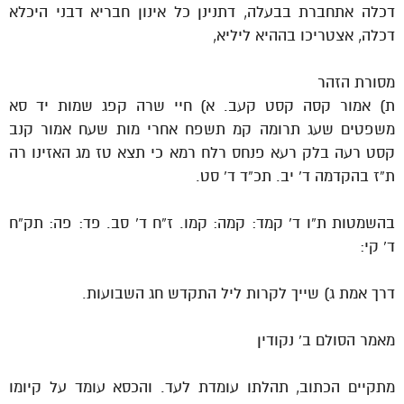
דכלה אתחברת בבעלה, דתנינן כל אינון חבריא דבני היכלא
דכלה, אצטריכו בההיא ליליא,
מסורת הזהר
ת) אמור קסה קסט קעב. א) חיי שרה קפג שמות יד סא
משפטים שעג תרומה קמ תשפח אחרי מות שעח אמור קנב
קסט רעה בלק רעא פנחס רלח רמא כי תצא טז מג האזינו רה
ת”ז בהקדמה ד’ יב. תכ”ד ד’ סט.
בהשמטות ת”ו ד’ קמד: קמה: קמו. ז”ח ד’ סב. פד: פה: תק”ח
ד’ קי:
דרך אמת ג) שייך לקרות ליל התקדש חג השבועות.
מאמר הסולם ב’ נקודין
מתקיים הכתוב, תהלתו עומדת לעד. והכסא עומד על קיומו