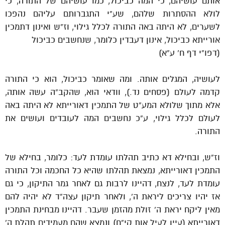
אותם עושיהם, כי המה כביכול, כמו עושיהם של התורה, כי
לולא ההסתרות שלהם, שע”י התגברותם עליהם נהפכו
לשערים, לא היתה באה התורה לכלל גילוי, וז”ש ואינון דתמכין
אורייתא כביכול, אינון דעבדין כלומר, שנחשבים כביכול
(דפו”י דף ח’ ע”א)
לעושיה, המגלים אותה. ומה שאומר כביכול, הוא כי התורה
קדמה לעולם (פסחים נד.), וודאי הוא, שהקב”ה עשה אותה,
אלא מתוך שלולא המע”ט של התמכין דאורייתא לא היתה באה
לעולם לכלל גילוי, ע”כ נחשבים המה לעובדים ועושים את
התורה.
וז”ש, ובחילא דא כתיב תהלתו עומדת לעד: כלומר, בחילא של
התמכין דאורייתא, נמצאת תהלתו שהיא כל החכמה וכל התורה
עומדת לעד, לנצח, דהיינו לרבות גם לאחר גמר התיקון, כי גם
אז יהיו צריכים ליראת ה’, ולאחר תיקון עצה”ד לא יהיה להם
מאין ליקח יראת ה’ זולת מהזמן שעבר. דהיינו מבחינת התמכין
דאורייתא (עיין לעיל אות קי”ח) ונמצא שהם מעמידים תהלת ה’