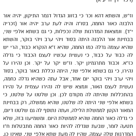
וז”ש, והשתא דהא וכו’ כי בזווג הגדול דגמר התיקון, יהיה אור
הלבנה כאור החמה, בסו”ה והיה לעת ערב יהיה אור (זכריה
י”ד). ונמצאות המדרגות שלה נכפלות, כי גם בשתא אלפי שני,
בבחינת אור הלבנה היתה בסוד ויהי ערב ויהי בוקר, והשתא
שהיא עצמה גדלה כמו החמה, שהיא ז”א הנקרא כבוד, הרי יש
לה כבוד על כבוד, כי נעשית עכשיו לעצם הכבוד כי גדלה
כז”א. וכבוד מתרגמינן יקר. וז”ש יקר על יקר. וכן נהירו על
נהירו, כי גם בשתא אלפי שני, היתה נכללת באור בוקר, בסוד
ויהי ערב ויהי בוקר יום אחד, אבל עתה כשהיא גדלה כחמה,
נעשית לעצם האור, ונמצא שיש לה נהירו עצמית על נהירו
בהתכללות שהיתה לה מקודם לכן. וכן שלטנו על שלטנו, כי
בשתא אלפי שני היתה לה שלטנו, שהיא ממשלה, רק בבחינת
המאור הקטן לממשלת הלילה, ועתה נתוסף לה גם שלטנו דיום,
כי גדלה כאור החמה שהיא לממשלת היום. ומשמיענו בזה, שלא
תטעה לומר, שבעת שגדלה להיות כאור החמה מתבטלות ח”ו
המדרגות שלה עצמה, שהיו לה מעת שתא אלפי שני, שאינו כן,