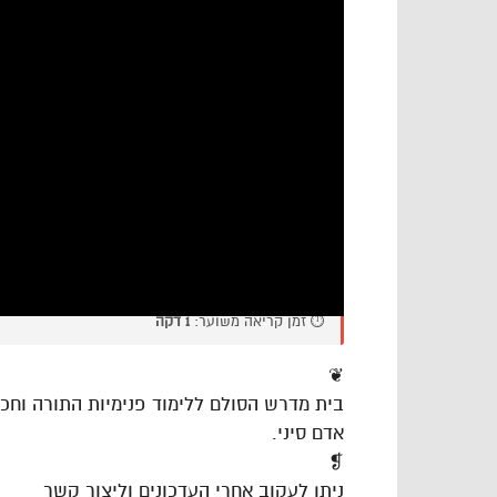
⏱️ זמן קריאה משוער:
1 דקה
❦
בית מדרש הסולם ללימוד פנימיות התורה וח
אדם סיני.
❡
ניתן לעקוב אחרי העדכונים וליצור קשר