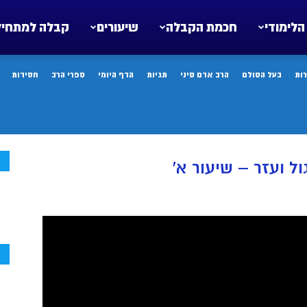
הלימודי
חכמת הקבלה
שיעורים
קבלה למתחיל
ות
בעל הסולם
הרב אדם סיני
תגיות
הדף היומי
ספרי הרב
חסידות
ח
ל ועזר – שיעור א’
ח