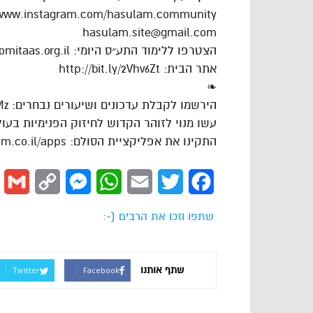
/www.instagram.com/hasulam.community
hasulam.site@gmail.com
הצטרפו ללימוד התע״ס היומי: https://dafhayomitaas.org.il
אתר הבית: http://bit.ly/2Vhv6Zt
❧
הירשמו לקבלת עדכונים ושיעורים נבחרים: https://goo.gl/VAJgMz
עשו מנוי לזוהר הקדוש לחיזוק הפנימיות בעולם: ://goo.gl/cPLdsk
התקינו את אפליקציית הסולם: https://www.hasulam.co.il/apps
l
Copy
Messenger
WhatsApp
Email
Twitter
Facebook
Link
שתפו וזכו את הרבים (-:
שתף אותנו
Twitter
Facebook