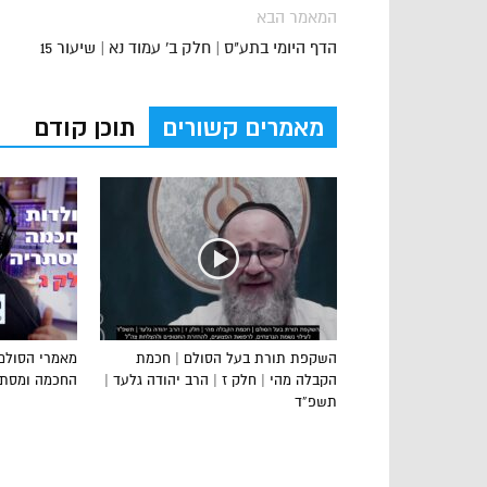
המאמר הבא
הדף היומי בתע"ס | חלק ב' עמוד נא | שיעור 15
מאמרים קשורים
תוכן קודם
השקפת תורת בעל הסולם | חכמת
מאמרי הסולם
הקבלה מהי | חלק ז | הרב יהודה גלעד |
החכמה ומסתרי
תשפ”ד