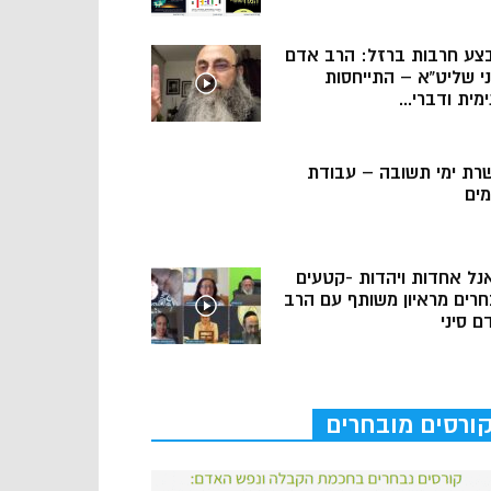
צע חרבות ברזל: הרב אדם
ני שליט”א – התייחסות
מית ודברי...
רת ימי תשובה – עבודת
מים
נל אחדות ויהדות -קטעים
חרים מראיון משותף עם הרב
ם סיני
ורסים מובחרים