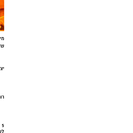
מי
של
יצ
רוח
5
לש