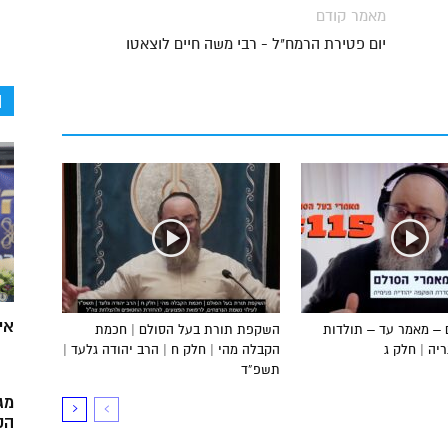
מאמר קודם
יום פטירת הרמח"ל - רבי משה חיים לוצאטו
ה
אי
 – מאמר עד – תולדות
השקפת תורת בעל הסולם | חכמת
ה | חלק ג
הקבלה מהי | חלק ח | הרב יהודה גלעד |
תשפ”ד
מג
הק