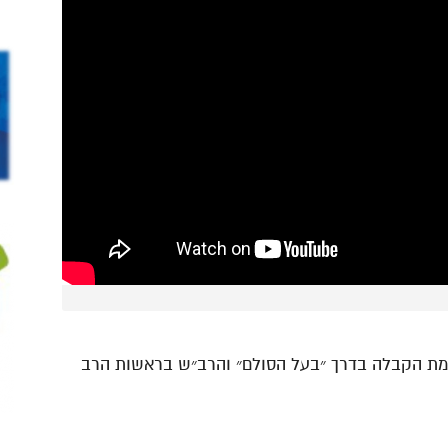
כמת הקבלה בדרך ״בעל הסולם״ והרב״ש בראשות הרב