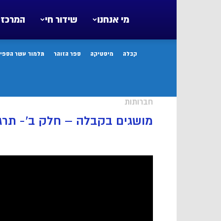
מי אנחנו
שידור חי
המרכז 
קבלה
מיסטיקה
ספר הזוהר
תלמוד עשר הספיר
חברותות
מושגים בקבלה – חלק ב’- תרגו