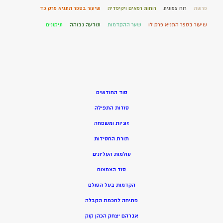
פרשה
רוח צפונית
רוחות רפאים ויקיפדיה
שיעור בספר התניא פרק כד
שיעור בספר התניא פרק לו
שער ההקדמות
תודעה גבוהה
תיקונים
סוד החודשים
סודות התפילה
זוגיות ומשפחה
תורת החסידות
עולמות העליונים
סוד הצמצום
הקדמות בעל הסולם
פתיחה לחכמת הקבלה
אברהם יצחק הכהן קוק