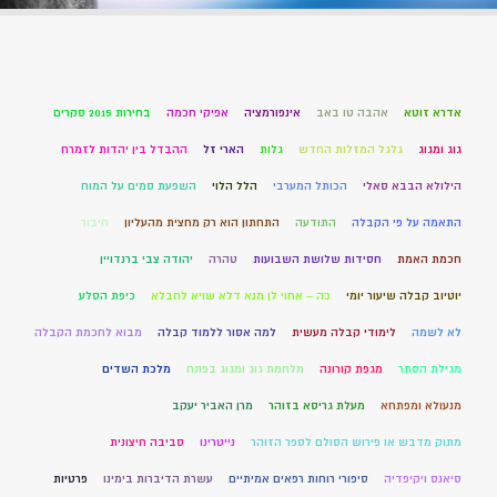
אדרא זוטא
אהבה טו באב
אינפורמציה
אפיקי חכמה
בחירות 2015 סקרים
גוג ומגוג
גלגל המזלות החדש
גלות
הארי זל
ההבדל בין יהדות לזמרח
הילולא הבבא סאלי
הכותל המערבי
הלל הלוי
השפעת סמים על המוח
התאמה על פי הקבלה
התודעה
התחתון הוא רק מחצית מהעליון
חיבור
חכמת האמת
חסידות שלושת השבועות
טהרה
יהודה צבי ברנדויין
יוטיוב קבלה שיעור יומי
כה – אחוי לן מנא דלא שויא לחבלא
כיפת הסלע
לא לשמה
לימודי קבלה מעשית
למה אסור ללמוד קבלה
מבוא לחכמת הקבלה
מגילת הסתר
מגפת קורונה
מלחמת גוג ומגוג בפתח
מלכת השדים
מנעולא ומפתחא
מעלת גריסא בזוהר
מרן האביר יעקב
מתוק מדבש או פירוש הסולם לספר הזוהר
נייטרינו
סביבה חיצונית
סיאנס ויקיפדיה
סיפורי רוחות רפאים אמיתיים
עשרת הדיברות בימינו
פרטיות