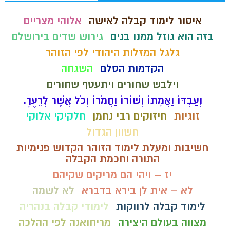
איסור לימוד קבלה לאישה
אלוהי מצריים
בזה הוא גוזל ממנו בנים
גירוש שדים בירושלם
גלגל המזלות היהודי לפי הזוהר
הקדמות הסלם
השגחה
וילבש שחורים ויתעטף שחורים
וְעַבְדּוֹ וַאֲמָתוֹ וְשׁוֹרוֹ וַחֲמֹרוֹ וְכֹל אֲשֶׁר לְרֵעֶךָ.
זוגיות
חיזוקים רבי נחמן
חלקיקי אלוקי
חשוון הגדול
חשיבות ומעלת לימוד הזוהר הקדוש פנימיות
התורה וחכמת הקבלה
יז – ויהי הם מריקים שקיהם
לא – אית לן בירא בדברא
לא לשמה
לימוד קבלה לרווקות
לימודי קבלה בנהריה
מצווה בעולם היצירה
מריחואנה לפי ההלכה