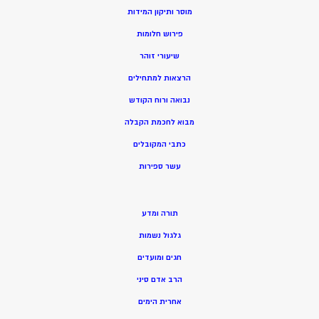
מוסר ותיקון המידות
פירוש חלומות
שיעורי זוהר
הרצאות למתחילים
נבואה ורוח הקודש
מ
בוא לחכמת הקבלה
כתבי המקובלים
ע
שר ספירות
תורה ומדע
גלגול נשמות
חגים ומועדים
הרב אדם סיני
אחרית הימים