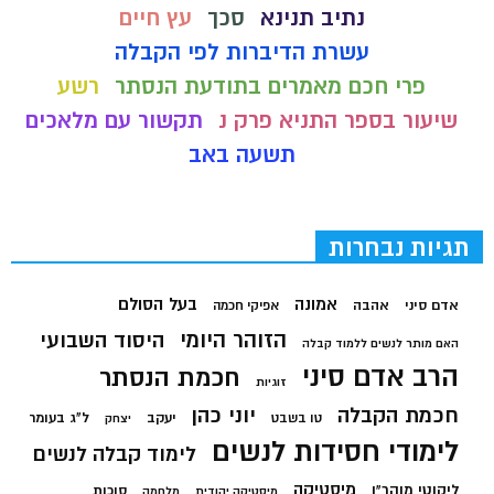
נתיב תנינא
סכך
עץ חיים
עשרת הדיברות לפי הקבלה
פרי חכם מאמרים בתודעת הנסתר
רשע
שיעור בספר התניא פרק נ
תקשור עם מלאכים
תשעה באב
תגיות נבחרות
בעל הסולם
אמונה
אדם סיני
אהבה
אפיקי חכמה
הזוהר היומי
היסוד השבועי
האם מותר לנשים ללמוד קבלה
הרב אדם סיני
חכמת הנסתר
זוגיות
חכמת הקבלה
יוני כהן
יעקב
ל"ג בעומר
טו בשבט
יצחק
לימודי חסידות לנשים
לימוד קבלה לנשים
מיסטיקה
ליקוטי מוהר"ן
סוכות
מיסטיקה יהודית
מלחמה