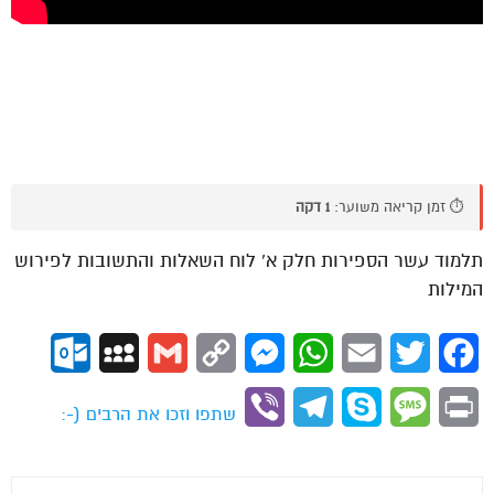
⏱️ זמן קריאה משוער:
1 דקה
תלמוד עשר הספירות חלק א’ לוח השאלות והתשובות לפירוש
המילות
ok.com
MySpace
Gmail
Copy
Messenger
WhatsApp
Email
Twitter
Facebook
Link
Viber
Telegram
Skype
Message
Print
שתפו וזכו את הרבים (-: