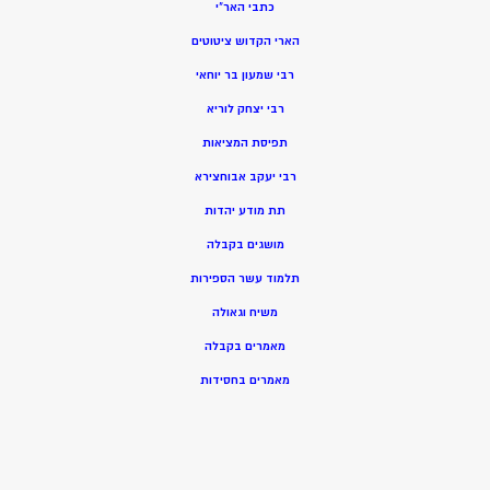
כתבי האר”י
הארי הקדוש ציטוטים
רבי שמעון בר יוחאי
רבי יצחק לוריא
תפיסת המציאות
רבי יעקב אבוחצירא
תת מודע יהדות
מושגים בקבלה
תלמוד עשר הספירות
משיח וגאולה
מאמרים בקבלה
מאמרים בחסידות