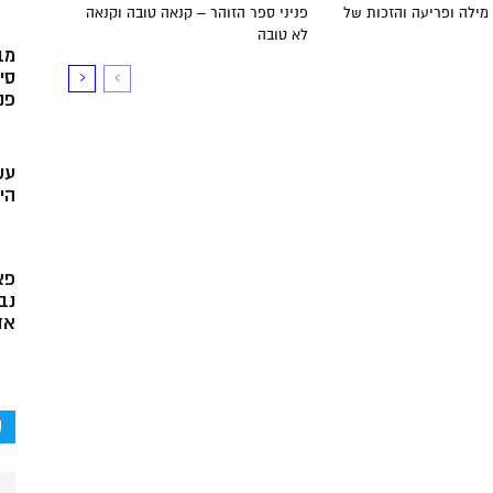
מילה ופריעה והזכות של
פניני ספר הזוהר – קנאה טובה וקנאה
לא טובה
מב
סי
פני
עש
הי
פא
נב
אד
ק