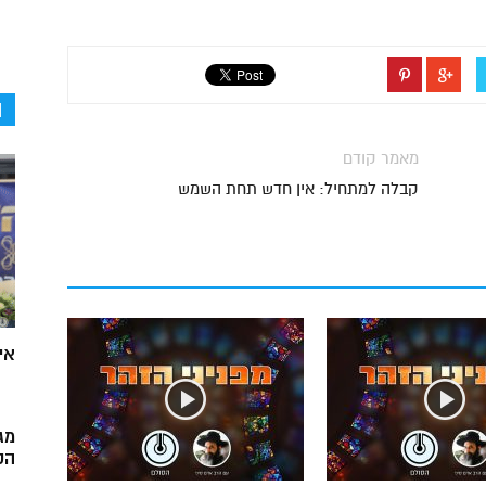
ה
מאמר קודם
קבלה למתחיל: אין חדש תחת השמש
אי
מג
הק