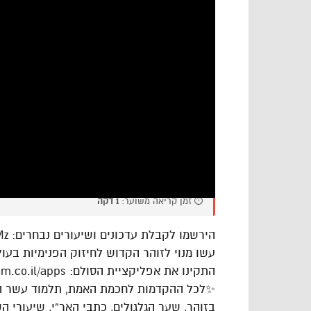
⏱️ זמן קריאה משוער:
1 דקה
הירשמו לקבלת עדכונים ושיעורים נבחרים: https://goo.gl/VAJgMz
עשו מנוי לזוהר הקדוש לחיזוק הפנימיות בעולם: ://goo.gl/cPLdsk
התקינו את אפליקציית הסולם: https://www.hasulam.co.il/apps
✨לכל ההקדמות לחכמת האמת, תלמוד עשר הספ
בזוהר, שער הגלגולים, כתבי האר”י, שיעורי 