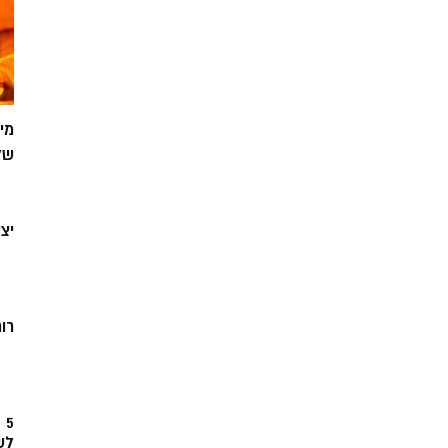
מי
של
יצ
רוח
5
לש