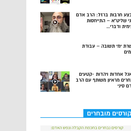
צע חרבות ברזל: הרב אדם
ני שליט”א – התייחסות
מית ודברי...
רת ימי תשובה – עבודת
מים
נל אחדות ויהדות -קטעים
חרים מראיון משותף עם הרב
ם סיני
ורסים מובחרים