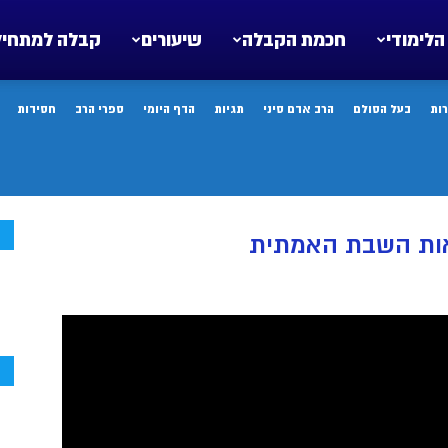
הלימודי
חכמת הקבלה
שיעורים
קבלה למתחיל
ות
בעל הסולם
הרב אדם סיני
תגיות
הדף היומי
ספרי הרב
חסידות
ח
יאות השבת האמתית
ח