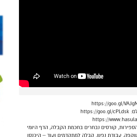
https
ירות, קורסים נבחרים בחכמת הקבלה, הדף היומי
השקפה, עבודת נפש, קבלה למתקדמים ועוד – היכנסו