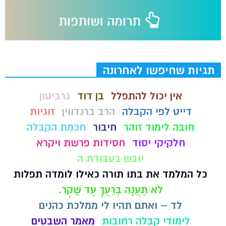
תגיות שחיפשו לאחרונה
אין יכול להתפלל
בן דוד
גרביטון
דייט לפי הקבלה
הרב ברנדווין
זוגיות
חובה לימוד זוהר
חיבור
חכמת הקבלה
חלקיקי יסוד
חסידות פרשת ויקרא
יובש בעבודת ה
כל המלמד את בתו תורה כאילו לומדה תפלות
לֹא תַעֲנֶה בְרֵעֲךָ עֵד שָׁקֶר.
לד – ואתם תהיו לי ממלכת כהנים
לימודי קבלה רחובות
מאמר השבטים