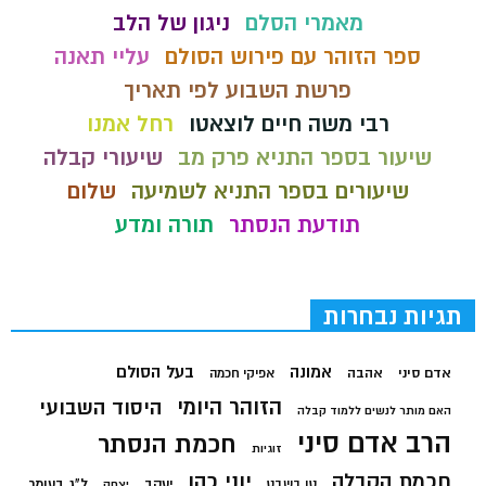
מאמרי הסלם
ניגון של הלב
ספר הזוהר עם פירוש הסולם
עליי תאנה
פרשת השבוע לפי תאריך
רבי משה חיים לוצאטו
רחל אמנו
שיעור בספר התניא פרק מב
שיעורי קבלה
שיעורים בספר התניא לשמיעה
שלום
תודעת הנסתר
תורה ומדע
תגיות נבחרות
בעל הסולם
אמונה
אדם סיני
אהבה
אפיקי חכמה
הזוהר היומי
היסוד השבועי
האם מותר לנשים ללמוד קבלה
הרב אדם סיני
חכמת הנסתר
זוגיות
חכמת הקבלה
יוני כהן
יעקב
ל"ג בעומר
טו בשבט
יצחק