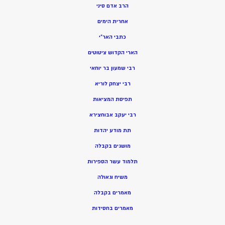
הרב אדם סיני
אחרית הימים
כתבי האר”י
הארי הקדוש ציטוטים
רבי שמעון בר יוחאי
רבי יצחק לוריא
תפיסת המציאות
רבי יעקב אבוחצירא
תת מודע יהדות
מושגים בקבלה
תלמוד עשר הספירות
משיח וגאולה
מאמרים בקבלה
מאמרים בחסידות