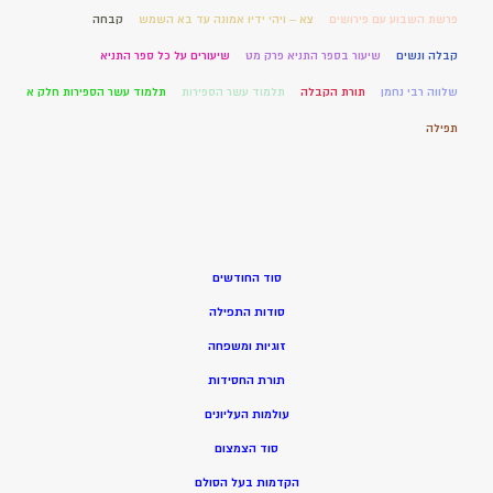
פרשת השבוע עם פירושים
צא – ויהי ידיו אמונה עד בא השמש
קבחה
קבלה ונשים
שיעור בספר התניא פרק מט
שיעורים על כל ספר התניא
שלווה רבי נחמן
תורת הקבלה
תלמוד עשר הספירות
תלמוד עשר הספירות חלק א
תפילה
סוד החודשים
סודות התפילה
זוגיות ומשפחה
תורת החסידות
עולמות העליונים
סוד הצמצום
הקדמות בעל הסולם