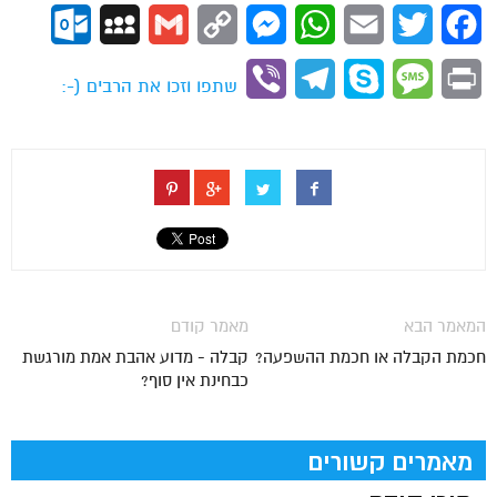
ok.com
MySpace
Gmail
Copy
Messenger
WhatsApp
Email
Twitter
Facebook
Link
Viber
Telegram
Skype
Message
Print
שתפו וזכו את הרבים (-:
המאמר הבא
מאמר קודם
חכמת הקבלה או חכמת ההשפעה?
קבלה - מדוע אהבת אמת מורגשת
כבחינת אין סוף?
מאמרים קשורים