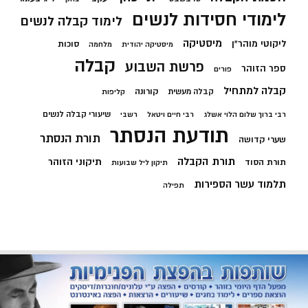
לימודי חסידות לנשים
לימוד קבלה לנשים
מיסטיקה
ליקוטי מוהר"ן
סוכות
מיסטיקה יהודית
מלחמה
קבלה
פרשת השבוע
ספר הזוהר
פורים
קבלה למתחיל
קורונה
קבלה מעשית
קליפות
שיעורי קבלה לנשים
רבי ברוך שלום הלוי אשלג
רבי חיים ויטאל
רשבי
תודעת הנסתר
תורת הנסתר
שערי קדושה
תורת הקבלה
תיקוני הזוהר
תורת הסוד
תיקון ליל שבועות
תלמוד עשר הספירות
תפילה