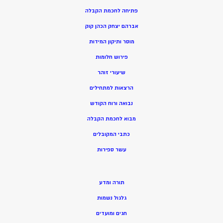
פתיחה לחכמת הקבלה
אברהם יצחק הכהן קוק
מוסר ותיקון המידות
פירוש חלומות
שיעורי זוהר
הרצאות למתחילים
נבואה ורוח הקודש
מ
בוא לחכמת הקבלה
כתבי המקובלים
ע
שר ספירות
תורה ומדע
גלגול נשמות
חגים ומועדים