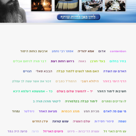
contention
אדום
אמא יהודיה
אסתר רבי נחמון
ארבעת כוחות היסוד
בחיר בחלום
בעלי חורבן
גאווה
גירוש רוחות רעות
דבר תורה לניחום אבלים
האדם עץ השדה
האם מותר לנשים ללמוד קבלה
הבבא סאלי
הגויים
הדף היומי בזוהר
הילולא רשבי
הרמח"ל כתבים
זכור את אשר עשה לך עמלק
חשיבות לימוד הזוהר
יד – להמשיך שלום בעולם
כד – אמצעותא דעלמא היכא
לו צדיקים נסתרים
לימוד קבלה בקלפורניה
ליקוטי מוהרן תורה ב
מי שם פה לאדם
מכירת חמץ
מנהג הכפרות
מציאת האחד
ניוזלטר
נמרוד
נשמה
סיפורי חסידות
עולם העשיה
עונש קורונה
עידן החדש
עץ חיים הארי זל
עשרת הדיברות – פירוט
פיוטים האריזל
פרעה
פרעה היה גמד