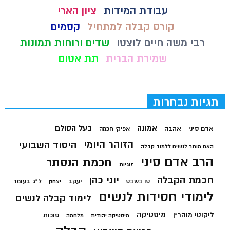
עבודת המידות
ציון הארי
קורס קבלה למתחיל
קסמים
רבי משה חיים לוצטו
שדים ורוחות תמונות
שמירת הברית
תת אטום
תגיות נבחרות
בעל הסולם
אמונה
אדם סיני
אהבה
אפיקי חכמה
הזוהר היומי
היסוד השבועי
האם מותר לנשים ללמוד קבלה
הרב אדם סיני
חכמת הנסתר
זוגיות
חכמת הקבלה
יוני כהן
יעקב
ל"ג בעומר
טו בשבט
יצחק
לימודי חסידות לנשים
לימוד קבלה לנשים
מיסטיקה
ליקוטי מוהר"ן
סוכות
מיסטיקה יהודית
מלחמה