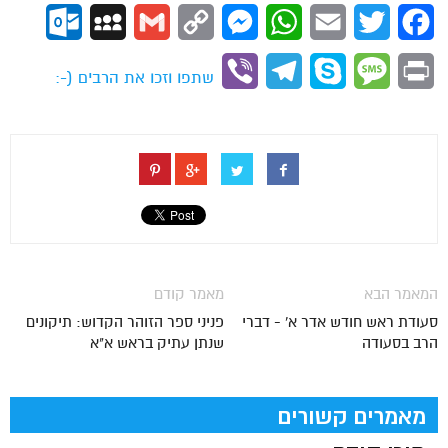
ok.com
MySpace
Gmail
Copy
Messenger
WhatsApp
Email
Twitter
Facebook
Link
Viber
Telegram
Skype
Message
Print
שתפו וזכו את הרבים (-:
המאמר הבא
מאמר קודם
סעודת ראש חודש אדר א' - דברי
פניני ספר הזוהר הקדוש: תיקונים
הרב בסעודה
שנתן עתיק בראש א"א
מאמרים קשורים