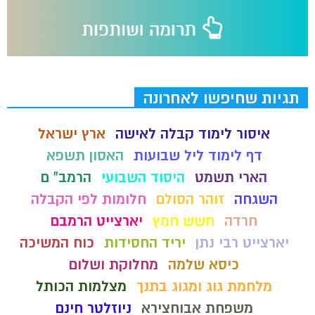
תגיות שחיפשו לאחרונה
איסור לימוד קבלה לאישה
ארץ ישראל
דף לימוד ליל שבועות
האסון תשפא
הארי תשמט
היסוד השבועי
הרמב" ם
השגחה
זוהר הסולם
חלומות לפי הקבלה
חרדה
חשש חמץ
יארצייט הרמבם
יארצייט רבי נתן
יריד החסידות
כוח המשיכה
כיסא שלמה
מחלוקת ושלום
מלחמת גוג ומגוג בתנך
מצלמות הכותל
משפחת אבוחצירא
ניוזלטר חינם