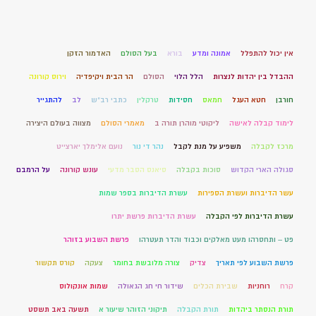
אין יכול להתפלל
אמונה ומדע
בורא
בעל הסולם
האדמור הזקן
ההבדל בין יהדות לנצרות
הלל הלוי
הסולם
הר הבית ויקיפדיה
וירוס קורונה
חורבן
חטא העגל
חמאס
חסידות
טרקלין
כתבי רב"ש
לב
להתגייר
לימוד קבלה לאישה
ליקוטי מוהרן תורה ב
מאמרי הסולם
מצווה בעולם היצירה
מרכז לקבלה
משפיע על מנת לקבל
נהר די נור
נועם אלימלך יארצייט
סגולה הארי הקדוש
סוכות בקבלה
סיאנס הסבר מדעי
עונש קורונה
על הרמבם
עשר הדיברות ועשרת הספירות
עשרת הדיברות בספר שמות
עשרת הדיברות לפי הקבלה
עשרת הדיברות פרשת יתרו
פט – ותחסרהו מעט מאלקים וכבוד והדר תעטרהו
פרשת השבוע בזוהר
פרשת השבוע לפי תאריך
צדיק
צורה מלובשת בחומר
צעקה
קורס תקשור
קרח
רוחניות
שבירת הכלים
שידור חי חג הגאולה
שמות אונקולוס
תורת הנסתר ביהדות
תורת הקבלה
תיקוני הזוהר שיעור א
תשעה באב תשסט