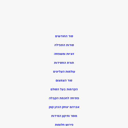
סוד החודשים
סודות התפילה
זוגיות ומשפחה
תורת החסידות
עולמות העליונים
סוד הצמצום
הקדמות בעל הסולם
פתיחה לחכמת הקבלה
אברהם יצחק הכהן קוק
מוסר ותיקון המידות
פירוש חלומות